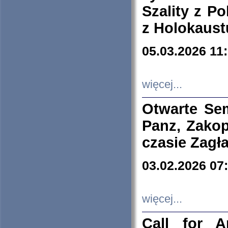
Szality z Po
z Holokaust
05.03.2026 11
więcej...
Otwarte Se
Panz, Zakop
czasie Zagł
03.02.2026 07
więcej...
Call for A