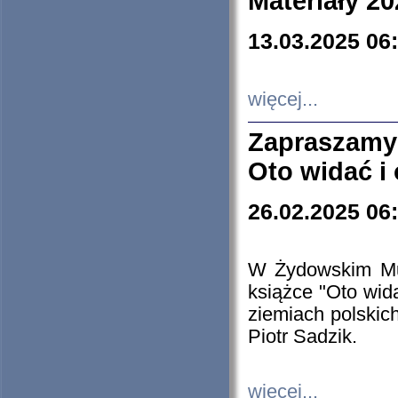
Materiały 20
13.03.2025 06
więcej...
Zapraszamy
Oto widać i
26.02.2025 06
W Żydowskim Muz
książce "Oto wid
ziemiach polski
Piotr Sadzik.
więcej...