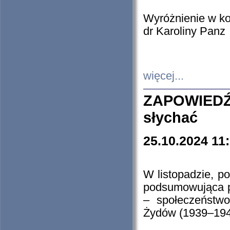
Wyróżnienie w k
dr Karoliny Panz
więcej...
ZAPOWIEDŹ
słychać
25.10.2024 11
W listopadzie, p
podsumowująca p
– społeczeństw
Żydów (1939–194