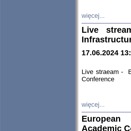
więcej...
Live stre
Infrastruct
17.06.2024 13
Live straeam - 
Conference
więcej...
European H
Academic C