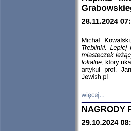
Grabowskieg
28.11.2024 07
Michał Kowalski
Treblinki. Lepie
miasteczek leżąc
lokalne
, który uk
artykuł prof. J
Jewish.pl
więcej...
NAGRODY P
29.10.2024 08