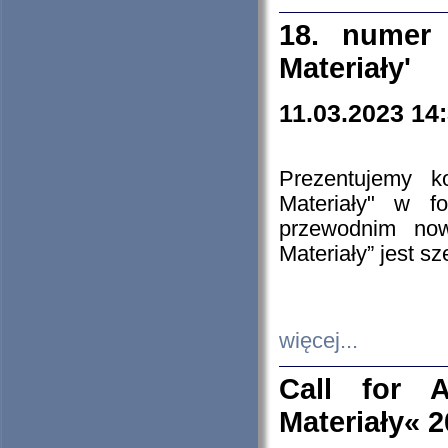
18. numer 
Materiały'
11.03.2023 14
Prezentujemy k
Materiały" w 
przewodnim now
Materiały” jest s
więcej...
Call for A
Materiały« 