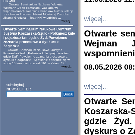
historii
Otwarte Seminarium Naukowe Wioletta
Wejmann „Ja to pamiętam”. Zagłada we
wspomnieniach świadkiń i świadków historii: relacje
z archiwum Pracowni Historii Mówionej Ośrodka
więcej...
„Brama Grodzka – Teatr NN” w Lublinie ...
więcej...
Otwarte Seminarium Naukowe Centrum.
Otwarte se
Justyna Koszarska-Szulc - Połkniesz kulę
i pójdziesz tam, gdzie Żyd. Powojenne
Wejman 
zeznania procesowe a dyskurs o
Zagładzie.
Otwarte Seminarium Naukowe Justyna
wspomnienia
Koszarska-Szulc „Połkniesz kulę i pójdziesz tam,
gdzie Żyd”. Powojenne zeznania procesowe a
dyskurs o Zagładzie Spotkanie odbędzie się w
środę 15 kwietnia br. w sali 161 w Pałacu St...
08.05.2026 08
więcej...
subskrybuj
więcej...
NEWSLETTER
Otwarte Se
Koszarska-S
gdzie Żyd
dyskurs o Z