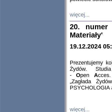
więcej...
20. numer 
Materiały'
19.12.2024 05
Prezentujemy kol
Żydów. Stud
-
O
pen
A
cces
„Zagłada Żydów
PSYCHOLOGIA 
więcej...