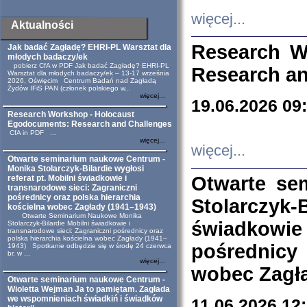
więcej...
Aktualności
Research W
Jak badać Zagładę? EHRI-PL Warsztat dla
młodych badaczy/ek
pobierz CfA w PDF Jak badać Zagładę? EHRI-PL
Research an
Warsztat dla młodych badaczy/ek – 13-17 września
2026, Oświęcim Centrum Badań nad Zagładą
Żydów IFiS PAN (członek polskiego w...
więcej...
19.06.2026 09
Research Workshop - Holocaust
Egodocuments: Research and Challenges
CfA in PDF ...
więcej...
więcej...
Otwarte seminarium naukowe Centrum -
Monika Stolarczyk-Bilardie wygłosi
Otwarte se
referat pt. Mobilni świadkowie i
transnarodowe sieci: Zagraniczni
pośrednicy oraz polska hierarchia
Stolarczyk-
kościelna wobec Zagłady (1941–1943)
Otwarte Seminarium Naukowe Monika
świadkowie
Stolarczyk-Bilardie Mobilni świadkowie i
transnarodowe sieci: Zagraniczni pośrednicy oraz
polska hierarchia kościelna wobec Zagłady (1941–
pośrednicy
1943) Spotkanie odbędzie się w środę 24 czerwca
br. w ...
więcej...
wobec Zagła
Otwarte seminarium naukowe Centrum -
Wioletta Wejman Ja to pamiętam. Zagłada
we wspomnieniach świadkiń i świadków
11.06.2026 12