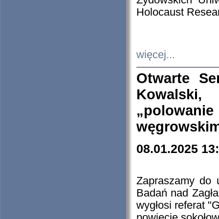
Żydowskich Uniw
Holocaust Resear
więcej...
Otwarte Se
Kowalski, 
„polowanie
węgrowskim.
08.01.2025 13
Zapraszamy do 
Badań nad Zagła
wygłosi referat "
powiecie sokołow