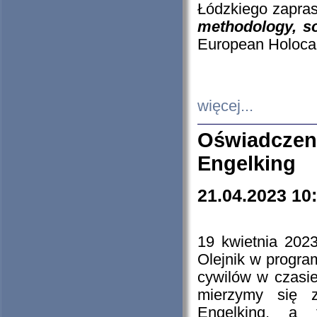
Łódzkiego zapras
methodology, so
European Holocau
więcej...
Oświadczen
Engelking
21.04.2023 10
19 kwietnia 2023
Olejnik w progra
cywilów w czasie
mierzymy się z
Engelking, a 