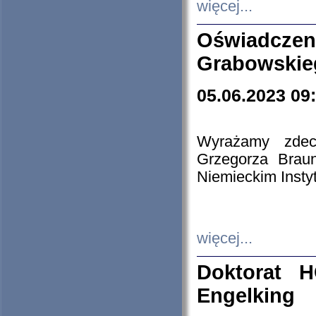
więcej...
Oświadczen
Grabowskie
05.06.2023 09
Wyrażamy zdecy
Grzegorza Brau
Niemieckim Insty
więcej...
Doktorat H
Engelking