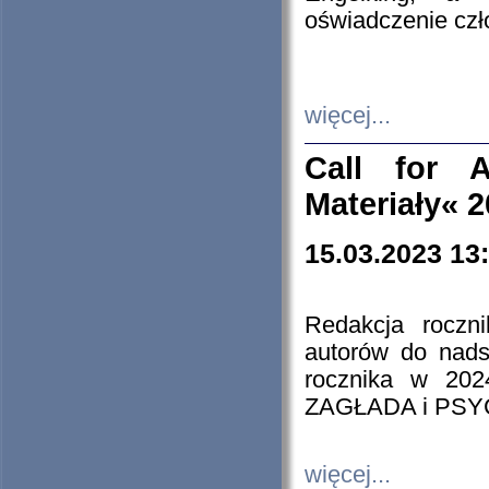
oświadczenie cz
więcej...
Call for A
Materiały« 
15.03.2023 13
Redakcja roczn
autorów do nads
rocznika w 202
ZAGŁADA i PS
więcej...