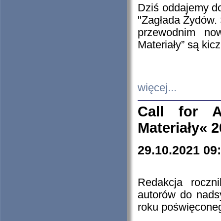
Dziś oddajemy 
"Zagłada Żydów. 
przewodnim now
Materiały” są kic
więcej...
Call for A
Materiały« 
29.10.2021 09
Redakcja roczn
autorów do nads
roku poświęcone