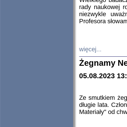
Wielkiego badacz
rady naukowej ro
niezwykle uważn
Profesora słowam
więcej...
Żegnamy Ne
05.08.2023 13
Ze smutkiem żeg
długie lata. Czł
Materiały" od chw