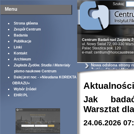
Szukaj:
Menu
Strona główna
Zespół Centrum
Badania
Centrum Badań nad Zagładą 
Publikacje
ul. Nowy Świat 72, 00-330 War
Linki
Palac Staszica pok. 120
e-mail: centrum@holocaustrese
Kontakt
Archiwum
Nowa odsłona strony r
Zagłada Żydów. Studia i Materiały
Żydów. Studia i Materia
pismo naukowe Centrum
Dalej jest noc - »Nieudana KOREKTA
Aktualnośc
OBRAZU«
Wybór źródeł
EHRI PL
Jak bada
Warsztat dl
24.06.2026 07