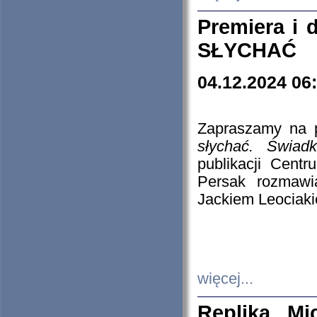
Premiera i
SŁYCHAĆ
04.12.2024 06
Zapraszamy na p
słychać. Świad
publikacji Cen
Persak rozmawi
Jackiem Leociaki
więcej...
Replika Mi