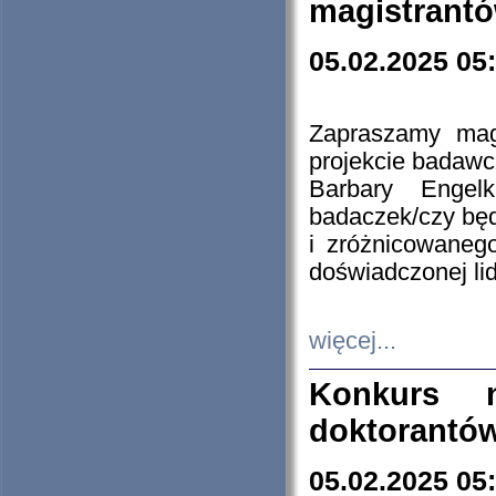
magistrantó
05.02.2025 05
Zapraszamy mag
projekcie badaw
Barbary Engel
badaczek/czy będ
i zróżnicowaneg
doświadczonej lid
więcej...
Konkurs n
doktorantó
05.02.2025 05