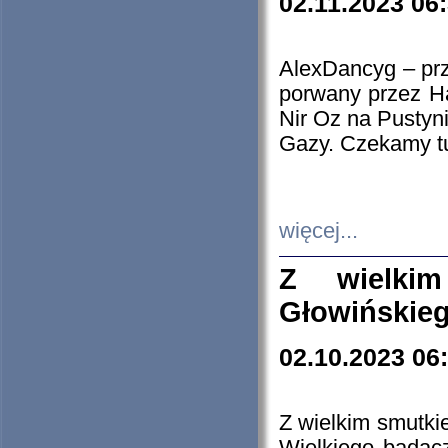
02.11.2023 06
AlexDancyg – przy
porwany przez H
Nir Oz na Pustyn
Gazy. Czekamy tu
więcej...
Z wielki
Głowińskie
02.10.2023 06
Z wielkim smutki