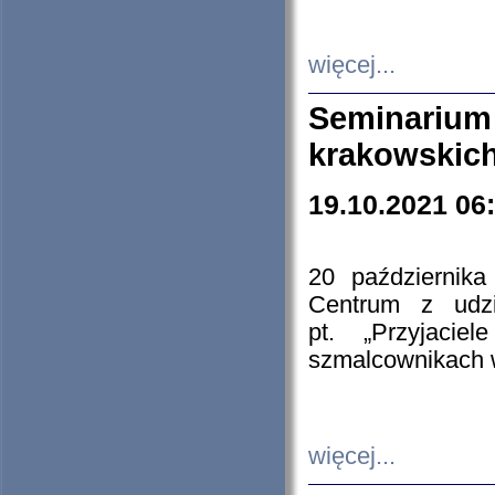
więcej...
Seminarium
krakowskich
19.10.2021 06
20 październik
Centrum z udzia
pt. „Przyjacie
szmalcownikach
więcej...