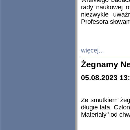
Wielkiego badacz
rady naukowej ro
niezwykle uważn
Profesora słowam
więcej...
Żegnamy Ne
05.08.2023 13
Ze smutkiem żeg
długie lata. Czł
Materiały" od chw