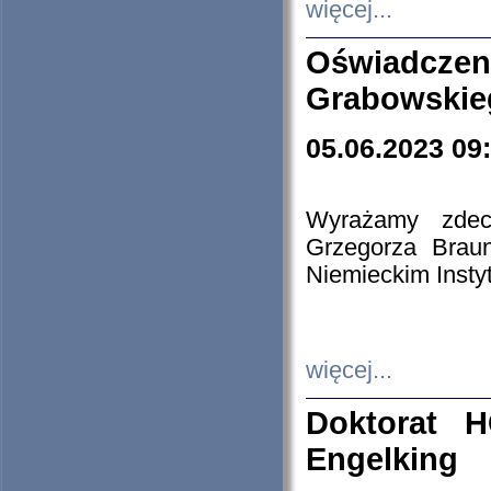
więcej...
Oświadczen
Grabowskie
05.06.2023 09
Wyrażamy zdecy
Grzegorza Brau
Niemieckim Insty
więcej...
Doktorat H
Engelking