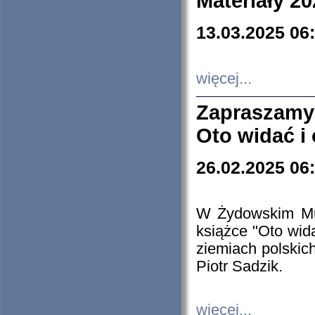
Materiały 20
13.03.2025 06
więcej...
Zapraszamy
Oto widać i
26.02.2025 06
W Żydowskim Muz
książce "Oto wid
ziemiach polski
Piotr Sadzik.
więcej...