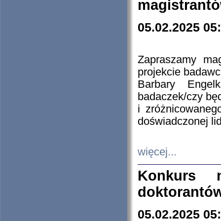
magistrantó
05.02.2025 05
Zapraszamy mag
projekcie badaw
Barbary Engel
badaczek/czy będ
i zróżnicowaneg
doświadczonej lid
więcej...
Konkurs n
doktorantó
05.02.2025 05