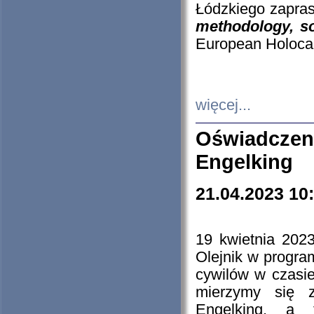
Łódzkiego zapras
methodology, so
European Holocau
więcej...
Oświadczen
Engelking
21.04.2023 10
19 kwietnia 2023
Olejnik w progra
cywilów w czasie
mierzymy się z
Engelking, a 