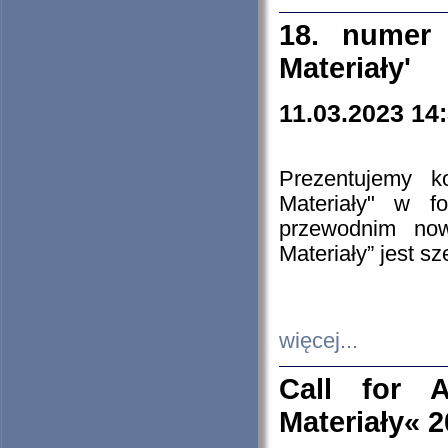
18. numer 
Materiały'
11.03.2023 14
Prezentujemy k
Materiały" w 
przewodnim now
Materiały” jest s
więcej...
Call for A
Materiały« 