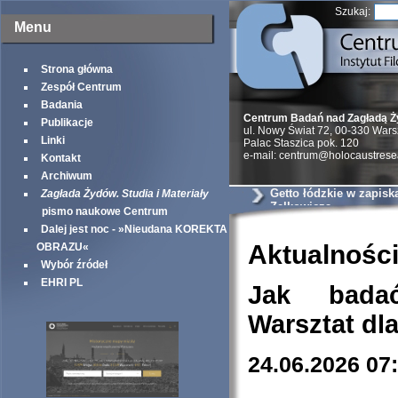
Szukaj:
Menu
Strona główna
Zespół Centrum
Badania
Centrum Badań nad Zagładą 
Publikacje
ul. Nowy Świat 72, 00-330 War
Linki
Palac Staszica pok. 120
e-mail: centrum@holocaustrese
Kontakt
Archiwum
Getto łódzkie w zapisk
Zagłada Żydów. Studia i Materiały
Zelkowicza
pismo naukowe Centrum
Dalej jest noc - »Nieudana KOREKTA
Aktualnośc
OBRAZU«
Wybór źródeł
EHRI PL
Jak bada
Warsztat dl
24.06.2026 07