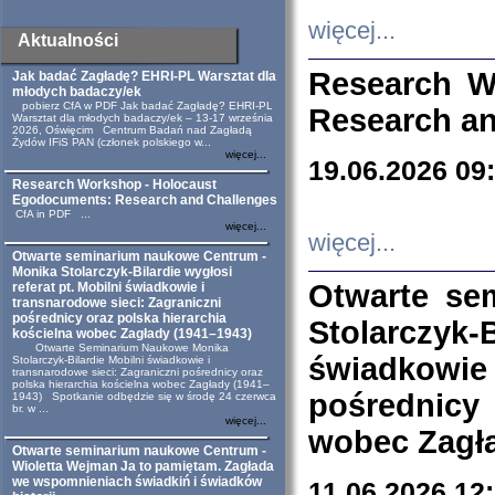
więcej...
Aktualności
Research W
Jak badać Zagładę? EHRI-PL Warsztat dla
młodych badaczy/ek
pobierz CfA w PDF Jak badać Zagładę? EHRI-PL
Research an
Warsztat dla młodych badaczy/ek – 13-17 września
2026, Oświęcim Centrum Badań nad Zagładą
Żydów IFiS PAN (członek polskiego w...
więcej...
19.06.2026 09
Research Workshop - Holocaust
Egodocuments: Research and Challenges
CfA in PDF ...
więcej...
więcej...
Otwarte seminarium naukowe Centrum -
Monika Stolarczyk-Bilardie wygłosi
Otwarte se
referat pt. Mobilni świadkowie i
transnarodowe sieci: Zagraniczni
pośrednicy oraz polska hierarchia
Stolarczyk-
kościelna wobec Zagłady (1941–1943)
Otwarte Seminarium Naukowe Monika
świadkowie
Stolarczyk-Bilardie Mobilni świadkowie i
transnarodowe sieci: Zagraniczni pośrednicy oraz
polska hierarchia kościelna wobec Zagłady (1941–
pośrednicy
1943) Spotkanie odbędzie się w środę 24 czerwca
br. w ...
więcej...
wobec Zagła
Otwarte seminarium naukowe Centrum -
Wioletta Wejman Ja to pamiętam. Zagłada
we wspomnieniach świadkiń i świadków
11.06.2026 12