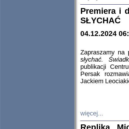
Premiera i
SŁYCHAĆ
04.12.2024 06
Zapraszamy na p
słychać. Świad
publikacji Cen
Persak rozmawi
Jackiem Leociaki
więcej...
Replika Mi