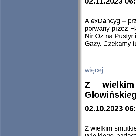
02.11.2023 06
AlexDancyg – przy
porwany przez H
Nir Oz na Pustyn
Gazy. Czekamy tu
więcej...
Z wielki
Głowińskie
02.10.2023 06
Z wielkim smutki