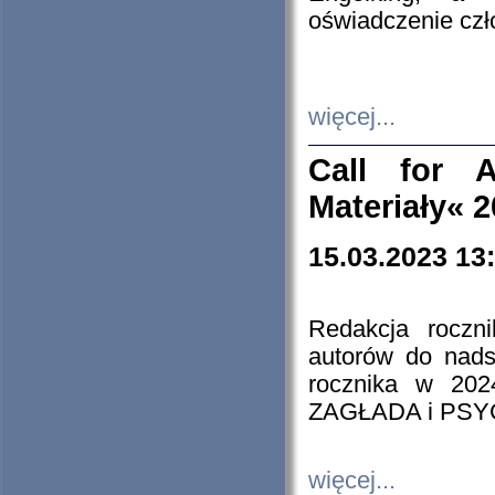
oświadczenie cz
więcej...
Call for A
Materiały« 
15.03.2023 13
Redakcja roczn
autorów do nads
rocznika w 202
ZAGŁADA i PS
więcej...