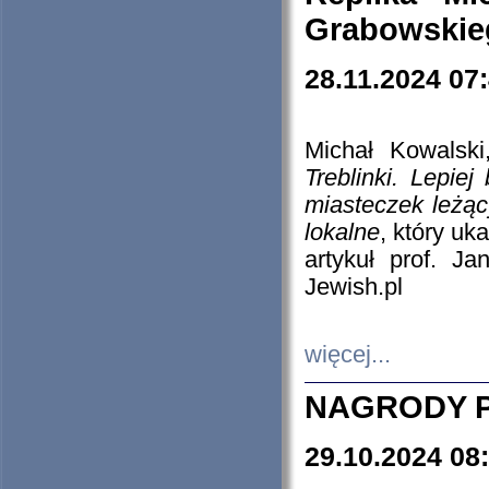
Grabowskieg
28.11.2024 07
Michał Kowalski
Treblinki. Lepie
miasteczek leżąc
lokalne
, który uk
artykuł prof. J
Jewish.pl
więcej...
NAGRODY P
29.10.2024 08