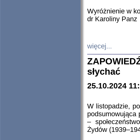
Wyróżnienie w k
dr Karoliny Panz
więcej...
ZAPOWIEDŹ
słychać
25.10.2024 11
W listopadzie, p
podsumowująca p
– społeczeństw
Żydów (1939–194