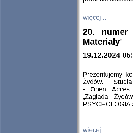
więcej...
20. numer 
Materiały'
19.12.2024 05
Prezentujemy kol
Żydów. Stud
-
O
pen
A
cces
„Zagłada Żydów
PSYCHOLOGIA 
więcej...