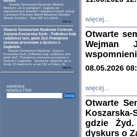
historii
Otwarte Seminarium Naukowe Wioletta
Wejmann „Ja to pamiętam”. Zagłada we
wspomnieniach świadkiń i świadków historii: relacje
z archiwum Pracowni Historii Mówionej Ośrodka
więcej...
„Brama Grodzka – Teatr NN” w Lublinie ...
więcej...
Otwarte Seminarium Naukowe Centrum.
Otwarte se
Justyna Koszarska-Szulc - Połkniesz kulę
i pójdziesz tam, gdzie Żyd. Powojenne
Wejman 
zeznania procesowe a dyskurs o
Zagładzie.
Otwarte Seminarium Naukowe Justyna
wspomnienia
Koszarska-Szulc „Połkniesz kulę i pójdziesz tam,
gdzie Żyd”. Powojenne zeznania procesowe a
dyskurs o Zagładzie Spotkanie odbędzie się w
środę 15 kwietnia br. w sali 161 w Pałacu St...
08.05.2026 08
więcej...
subskrybuj
więcej...
NEWSLETTER
Otwarte Se
Koszarska-S
gdzie Żyd
dyskurs o Z