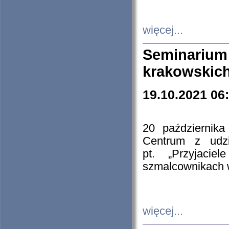
więcej...
Seminarium
krakowskich
19.10.2021 06
20 październik
Centrum z udzia
pt. „Przyjacie
szmalcownikach
więcej...