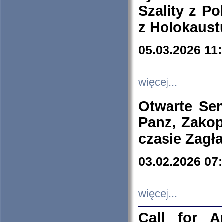
Szality z Po
z Holokaust
05.03.2026 11
więcej...
Otwarte Se
Panz, Zakop
czasie Zagł
03.02.2026 07
więcej...
Call for A