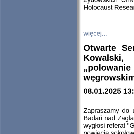
Żydowskich Uniw
Holocaust Resear
więcej...
Otwarte Se
Kowalski, 
„polowanie
węgrowskim.
08.01.2025 13
Zapraszamy do 
Badań nad Zagła
wygłosi referat "
powiecie sokołow