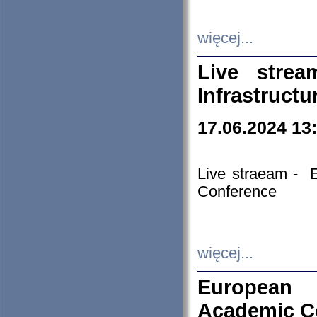
więcej...
Live stre
Infrastruct
17.06.2024 13
Live straeam - 
Conference
więcej...
European H
Academic C