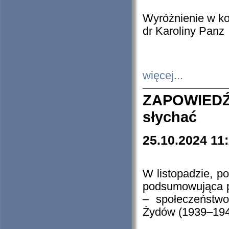
Wyróżnienie w k
dr Karoliny Panz
więcej...
ZAPOWIEDŹ
słychać
25.10.2024 11
W listopadzie, p
podsumowująca p
– społeczeństw
Żydów (1939–194