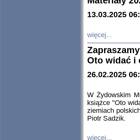
Materiały 20
13.03.2025 06
więcej...
Zapraszamy
Oto widać i
26.02.2025 06
W Żydowskim Muz
książce "Oto wid
ziemiach polski
Piotr Sadzik.
więcej...