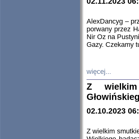
02.11.2023 06
AlexDancyg – przy
porwany przez H
Nir Oz na Pustyn
Gazy. Czekamy tu
więcej...
Z wielki
Głowińskie
02.10.2023 06
Z wielkim smutki