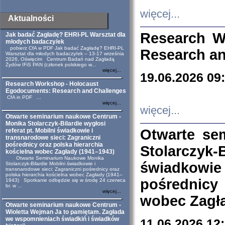
więcej...
Aktualności
Research W
Jak badać Zagładę? EHRI-PL Warsztat dla
młodych badaczy/ek
pobierz CfA w PDF Jak badać Zagładę? EHRI-PL
Research an
Warsztat dla młodych badaczy/ek – 13-17 września
2026, Oświęcim Centrum Badań nad Zagładą
Żydów IFiS PAN (członek polskiego w...
więcej...
19.06.2026 09
Research Workshop - Holocaust
Egodocuments: Research and Challenges
CfA in PDF ...
więcej...
więcej...
Otwarte seminarium naukowe Centrum -
Monika Stolarczyk-Bilardie wygłosi
Otwarte se
referat pt. Mobilni świadkowie i
transnarodowe sieci: Zagraniczni
pośrednicy oraz polska hierarchia
Stolarczyk-
kościelna wobec Zagłady (1941–1943)
Otwarte Seminarium Naukowe Monika
świadkowie
Stolarczyk-Bilardie Mobilni świadkowie i
transnarodowe sieci: Zagraniczni pośrednicy oraz
polska hierarchia kościelna wobec Zagłady (1941–
pośrednicy
1943) Spotkanie odbędzie się w środę 24 czerwca
br. w ...
więcej...
wobec Zagła
Otwarte seminarium naukowe Centrum -
Wioletta Wejman Ja to pamiętam. Zagłada
we wspomnieniach świadkiń i świadków
11.06.2026 12