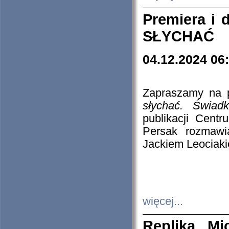
Premiera i
SŁYCHAĆ
04.12.2024 06
Zapraszamy na p
słychać. Świad
publikacji Cen
Persak rozmawi
Jackiem Leociaki
więcej...
Replika Mi