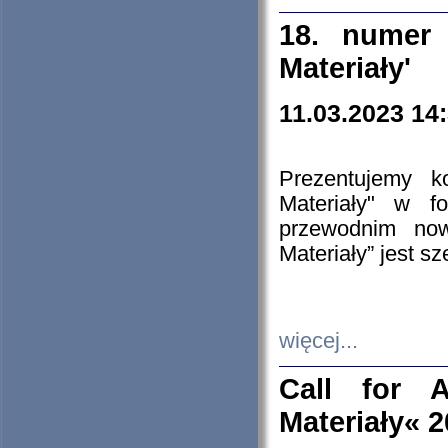
18. numer 
Materiały'
11.03.2023 14
Prezentujemy k
Materiały" w 
przewodnim now
Materiały” jest s
więcej...
Call for A
Materiały« 