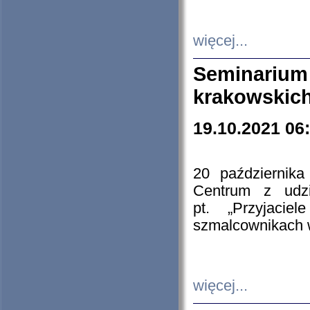
więcej...
Seminarium
krakowskich
19.10.2021 06
20 październik
Centrum z udzia
pt. „Przyjacie
szmalcownikach
więcej...