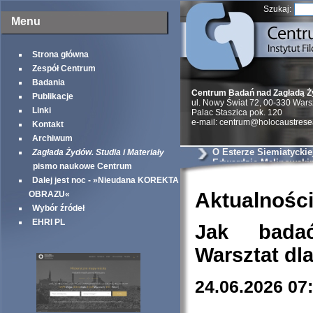
Szukaj:
Menu
Strona główna
Zespół Centrum
Badania
Centrum Badań nad Zagładą 
Publikacje
ul. Nowy Świat 72, 00-330 War
Linki
Palac Staszica pok. 120
e-mail: centrum@holocaustrese
Kontakt
Archiwum
O Esterze Siemiatyckiej
Zagłada Żydów. Studia i Materiały
Edwardzie Malinowski
pismo naukowe Centrum
sądowych
Dalej jest noc - »Nieudana KOREKTA
Aktualnośc
OBRAZU«
Wybór źródeł
EHRI PL
Jak bada
Warsztat dl
24.06.2026 07