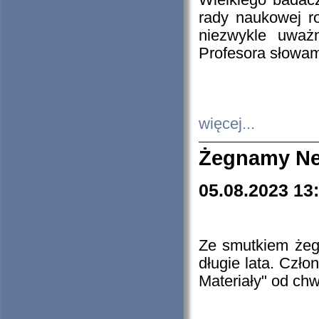
Wielkiego badacz
rady naukowej ro
niezwykle uważn
Profesora słowam
więcej...
Żegnamy Ne
05.08.2023 13
Ze smutkiem żeg
długie lata. Czł
Materiały" od chw