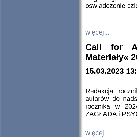
oświadczenie cz
więcej...
Call for A
Materiały« 
15.03.2023 13
Redakcja roczn
autorów do nads
rocznika w 202
ZAGŁADA i PS
więcej...