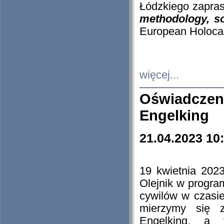
Łódzkiego zapras
methodology, so
European Holocau
więcej...
Oświadczen
Engelking
21.04.2023 10
19 kwietnia 2023
Olejnik w progra
cywilów w czasie
mierzymy się z
Engelking, a 