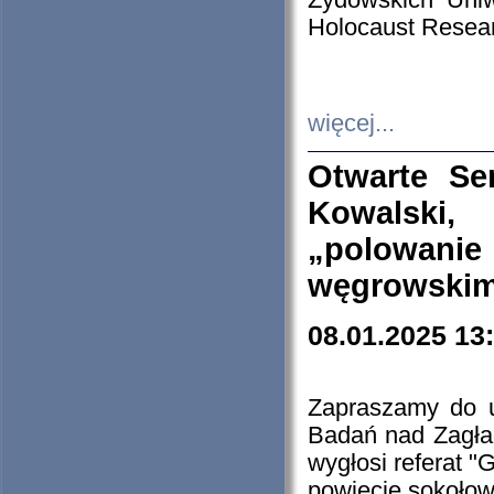
Żydowskich Uniw
Holocaust Resear
więcej...
Otwarte Se
Kowalski, 
„polowanie
węgrowskim.
08.01.2025 13
Zapraszamy do 
Badań nad Zagła
wygłosi referat "
powiecie sokołow