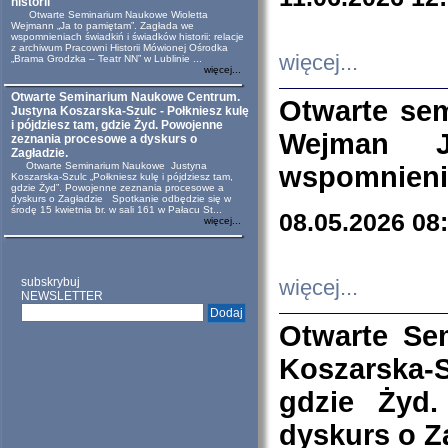
historii
Otwarte Seminarium Naukowe Wioletta
Wejmann „Ja to pamiętam”. Zagłada we
wspomnieniach świadkiń i świadków historii: relacje
z archiwum Pracowni Historii Mówionej Ośrodka
więcej...
„Brama Grodzka – Teatr NN” w Lublinie ...
więcej...
Otwarte Seminarium Naukowe Centrum.
Otwarte se
Justyna Koszarska-Szulc - Połkniesz kulę
i pójdziesz tam, gdzie Żyd. Powojenne
Wejman 
zeznania procesowe a dyskurs o
Zagładzie.
Otwarte Seminarium Naukowe Justyna
wspomnienia
Koszarska-Szulc „Połkniesz kulę i pójdziesz tam,
gdzie Żyd”. Powojenne zeznania procesowe a
dyskurs o Zagładzie Spotkanie odbędzie się w
środę 15 kwietnia br. w sali 161 w Pałacu St...
08.05.2026 08
więcej...
subskrybuj
więcej...
NEWSLETTER
Otwarte Se
Koszarska-S
gdzie Żyd
dyskurs o Z