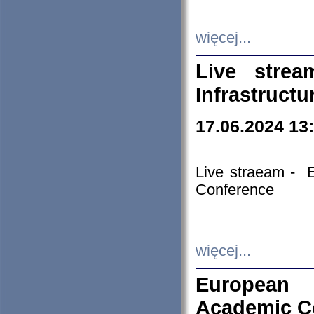
więcej...
Live stre
Infrastruct
17.06.2024 13
Live straeam - 
Conference
więcej...
European H
Academic C