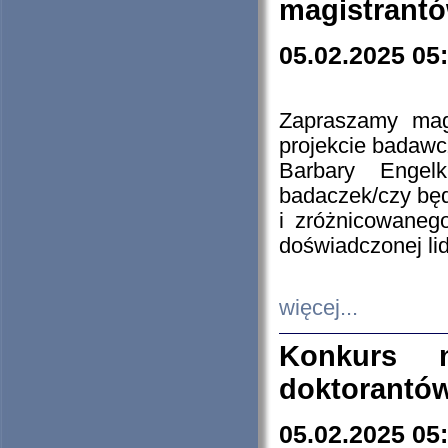
magistrantó
05.02.2025 05
Zapraszamy mag
projekcie badaw
Barbary Engel
badaczek/czy będ
i zróżnicowaneg
doświadczonej lid
więcej...
Konkurs n
doktorantó
05.02.2025 05