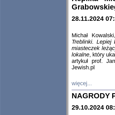
Grabowskieg
28.11.2024 07
Michał Kowalski
Treblinki. Lepie
miasteczek leżąc
lokalne
, który uk
artykuł prof. J
Jewish.pl
więcej...
NAGRODY P
29.10.2024 08