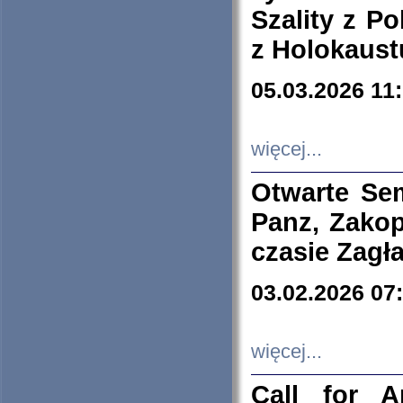
Szality z Po
z Holokaust
05.03.2026 11
więcej...
Otwarte Se
Panz, Zakop
czasie Zagł
03.02.2026 07
więcej...
Call for A