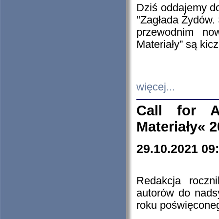
Dziś oddajemy 
"Zagłada Żydów. 
przewodnim now
Materiały” są kic
więcej...
Call for A
Materiały« 
29.10.2021 09
Redakcja roczn
autorów do nads
roku poświęcone