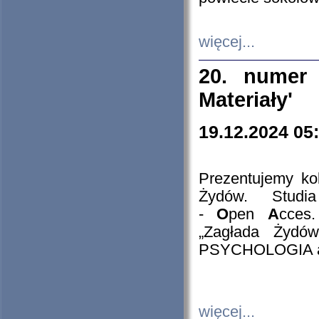
więcej...
20. numer 
Materiały'
19.12.2024 05
Prezentujemy kol
Żydów. Stud
-
O
pen
A
cces
„Zagłada Żydów
PSYCHOLOGIA 
więcej...