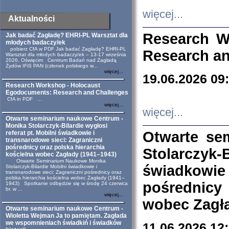
więcej...
Aktualności
Research W
Jak badać Zagładę? EHRI-PL Warsztat dla
młodych badaczy/ek
pobierz CfA w PDF Jak badać Zagładę? EHRI-PL
Research an
Warsztat dla młodych badaczy/ek – 13-17 września
2026, Oświęcim Centrum Badań nad Zagładą
Żydów IFiS PAN (członek polskiego w...
więcej...
19.06.2026 09
Research Workshop - Holocaust
Egodocuments: Research and Challenges
CfA in PDF ...
więcej...
więcej...
Otwarte seminarium naukowe Centrum -
Monika Stolarczyk-Bilardie wygłosi
Otwarte se
referat pt. Mobilni świadkowie i
transnarodowe sieci: Zagraniczni
pośrednicy oraz polska hierarchia
Stolarczyk-
kościelna wobec Zagłady (1941–1943)
Otwarte Seminarium Naukowe Monika
świadkowie
Stolarczyk-Bilardie Mobilni świadkowie i
transnarodowe sieci: Zagraniczni pośrednicy oraz
polska hierarchia kościelna wobec Zagłady (1941–
pośrednicy
1943) Spotkanie odbędzie się w środę 24 czerwca
br. w ...
więcej...
wobec Zagła
Otwarte seminarium naukowe Centrum -
Wioletta Wejman Ja to pamiętam. Zagłada
we wspomnieniach świadkiń i świadków
11.06.2026 12