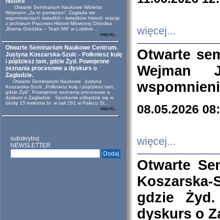
historii
Otwarte Seminarium Naukowe Wioletta
Wejmann „Ja to pamiętam”. Zagłada we
wspomnieniach świadkiń i świadków historii: relacje
z archiwum Pracowni Historii Mówionej Ośrodka
więcej...
„Brama Grodzka – Teatr NN” w Lublinie ...
więcej...
Otwarte Seminarium Naukowe Centrum.
Otwarte se
Justyna Koszarska-Szulc - Połkniesz kulę
i pójdziesz tam, gdzie Żyd. Powojenne
Wejman 
zeznania procesowe a dyskurs o
Zagładzie.
Otwarte Seminarium Naukowe Justyna
wspomnienia
Koszarska-Szulc „Połkniesz kulę i pójdziesz tam,
gdzie Żyd”. Powojenne zeznania procesowe a
dyskurs o Zagładzie Spotkanie odbędzie się w
środę 15 kwietnia br. w sali 161 w Pałacu St...
08.05.2026 08
więcej...
subskrybuj
więcej...
NEWSLETTER
Otwarte Se
Koszarska-S
gdzie Żyd
dyskurs o Z