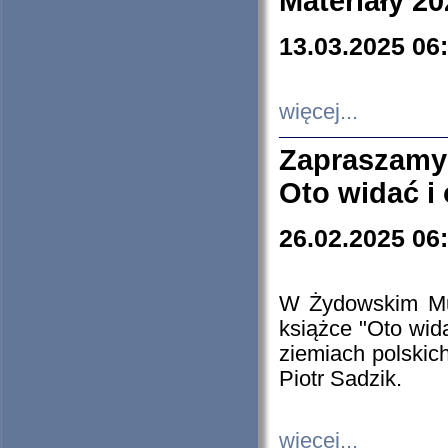
Materiały 20
13.03.2025 06
więcej...
Zapraszamy
Oto widać i
26.02.2025 06
W Żydowskim Muz
książce "Oto wid
ziemiach polski
Piotr Sadzik.
więcej...