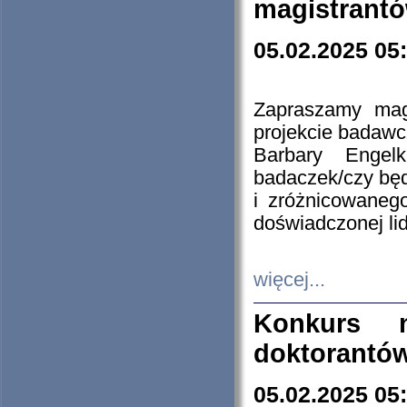
magistrantó
05.02.2025 05
Zapraszamy mag
projekcie badaw
Barbary Engel
badaczek/czy będ
i zróżnicowaneg
doświadczonej lid
więcej...
Konkurs n
doktorantó
05.02.2025 05