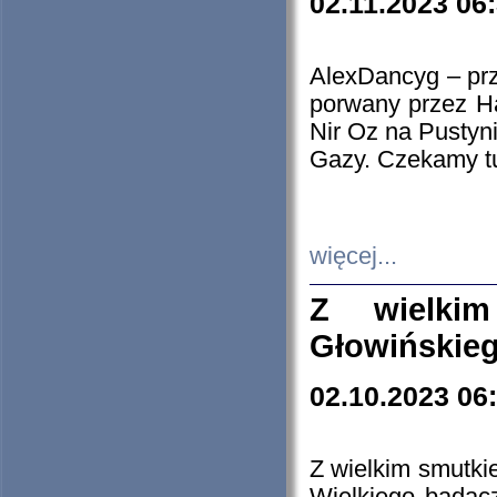
02.11.2023 06
AlexDancyg – przy
porwany przez H
Nir Oz na Pustyn
Gazy. Czekamy tu
więcej...
Z wielki
Głowińskie
02.10.2023 06
Z wielkim smutki