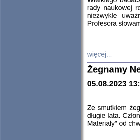
Wielkiego badacz
rady naukowej ro
niezwykle uważn
Profesora słowam
więcej...
Żegnamy Ne
05.08.2023 13
Ze smutkiem żeg
długie lata. Czł
Materiały" od chw