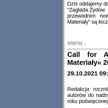
Dziś oddajemy 
"Zagłada Żydów. 
przewodnim now
Materiały” są kic
więcej...
Call for A
Materiały« 
29.10.2021 09
Redakcja roczn
autorów do nads
roku poświęcone