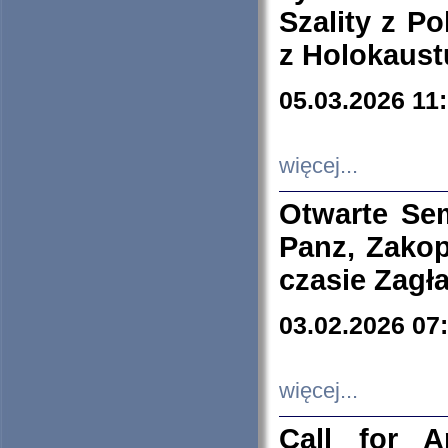
Szality z Po
z Holokaust
05.03.2026 11
więcej...
Otwarte Se
Panz, Zakop
czasie Zagł
03.02.2026 07
więcej...
Call for A