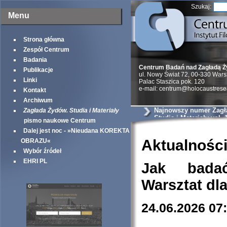
Szukaj:
Menu
Strona główna
Zespół Centrum
Badania
Centrum Badań nad Zagładą 
Publikacje
ul. Nowy Świat 72, 00-330 War
Linki
Palac Staszica pok. 120
e-mail: centrum@holocaustrese
Kontakt
Archiwum
Najnowszy numer Zagł
Zagłada Żydów. Studia i Materiały
Studia i Materiały vol. 
pismo naukowe Centrum
Dalej jest noc - »Nieudana KOREKTA
Aktualnośc
OBRAZU«
Wybór źródeł
EHRI PL
Jak bada
Warsztat dl
24.06.2026 07