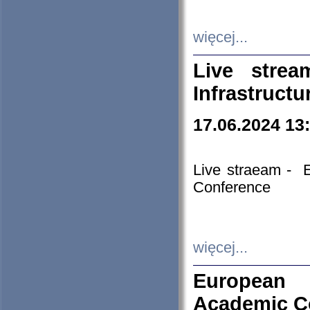
więcej...
Live stre
Infrastruct
17.06.2024 13
Live straeam - 
Conference
więcej...
European H
Academic C