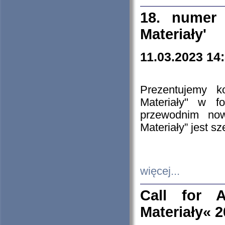
18. numer 
Materiały'
11.03.2023 14
Prezentujemy k
Materiały" w 
przewodnim now
Materiały” jest s
więcej...
Call for A
Materiały« 