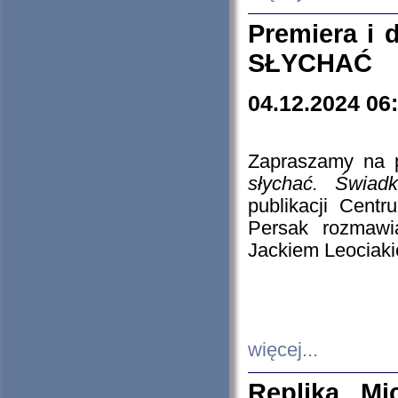
Premiera i
SŁYCHAĆ
04.12.2024 06
Zapraszamy na p
słychać. Świad
publikacji Cen
Persak rozmawi
Jackiem Leociaki
więcej...
Replika Mi