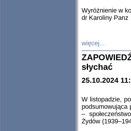
Wyróżnienie w k
dr Karoliny Panz
więcej...
ZAPOWIEDŹ
słychać
25.10.2024 11
W listopadzie, p
podsumowująca p
– społeczeństw
Żydów (1939–194