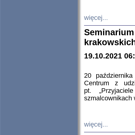
więcej...
Seminarium
krakowskich
19.10.2021 06
20 październik
Centrum z udzia
pt. „Przyjacie
szmalcownikach
więcej...