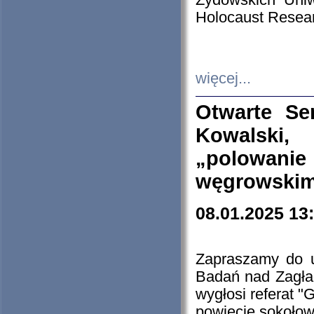
Żydowskich Uniw
Holocaust Resear
więcej...
Otwarte Se
Kowalski, 
„polowanie
węgrowskim.
08.01.2025 13
Zapraszamy do 
Badań nad Zagła
wygłosi referat "
powiecie sokołow