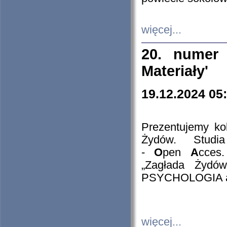
więcej...
20. numer 
Materiały'
19.12.2024 05
Prezentujemy kol
Żydów. Stud
-
O
pen
A
cces
„Zagłada Żydów
PSYCHOLOGIA 
więcej...