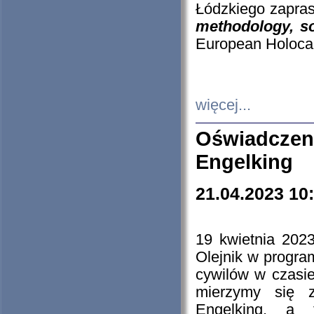
Łódzkiego zapras
methodology, so
European Holocau
więcej...
Oświadczen
Engelking
21.04.2023 10
19 kwietnia 2023
Olejnik w progra
cywilów w czasie
mierzymy się z
Engelking, a 