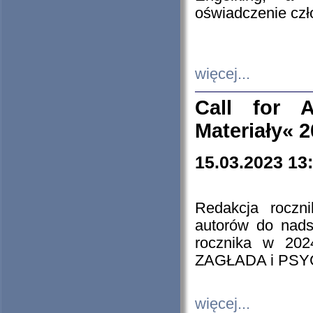
oświadczenie cz
więcej...
Call for A
Materiały« 
15.03.2023 13
Redakcja roczn
autorów do nads
rocznika w 202
ZAGŁADA i PS
więcej...