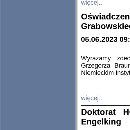
więcej...
Oświadczen
Grabowskie
05.06.2023 09
Wyrażamy zdecy
Grzegorza Brau
Niemieckim Insty
więcej...
Doktorat H
Engelking