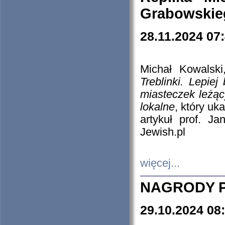
Grabowskieg
28.11.2024 07
Michał Kowalski
Treblinki. Lepie
miasteczek leżąc
lokalne
, który uk
artykuł prof. J
Jewish.pl
więcej...
NAGRODY P
29.10.2024 08