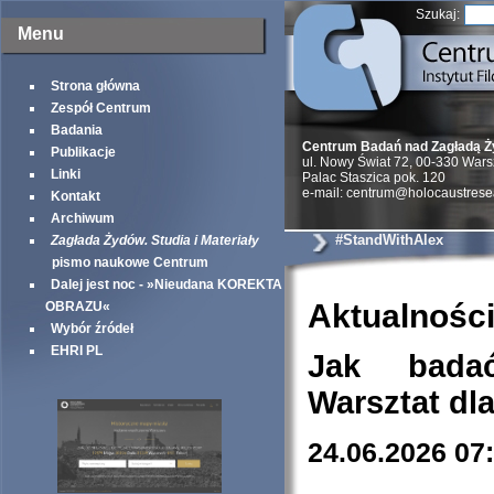
Szukaj:
Menu
Strona główna
Zespół Centrum
Badania
Centrum Badań nad Zagładą 
Publikacje
ul. Nowy Świat 72, 00-330 War
Linki
Palac Staszica pok. 120
e-mail: centrum@holocaustrese
Kontakt
Archiwum
#StandWithAlex
Zagłada Żydów. Studia i Materiały
pismo naukowe Centrum
Dalej jest noc - »Nieudana KOREKTA
Aktualnośc
OBRAZU«
Wybór źródeł
EHRI PL
Jak bada
Warsztat dl
24.06.2026 07