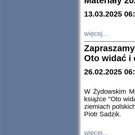
Materiały 20
13.03.2025 06
więcej...
Zapraszamy
Oto widać i
26.02.2025 06
W Żydowskim Muz
książce "Oto wid
ziemiach polski
Piotr Sadzik.
więcej...