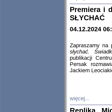
Premiera i
SŁYCHAĆ
04.12.2024 06
Zapraszamy na p
słychać. Świad
publikacji Cen
Persak rozmawi
Jackiem Leociaki
więcej...
Replika Mi