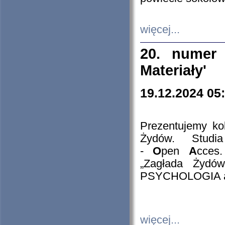
więcej...
20. numer 
Materiały'
19.12.2024 05
Prezentujemy kol
Żydów. Stud
-
O
pen
A
cces
„Zagłada Żydów
PSYCHOLOGIA 
więcej...