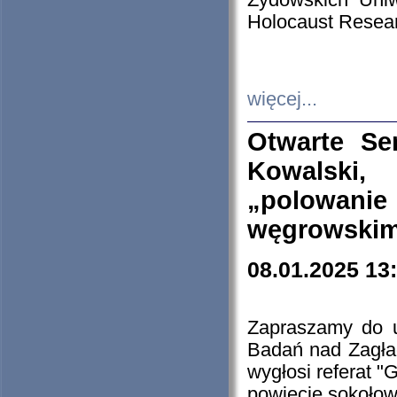
Żydowskich Uniw
Holocaust Resear
więcej...
Otwarte Se
Kowalski, 
„polowanie
węgrowskim.
08.01.2025 13
Zapraszamy do 
Badań nad Zagła
wygłosi referat "
powiecie sokołow