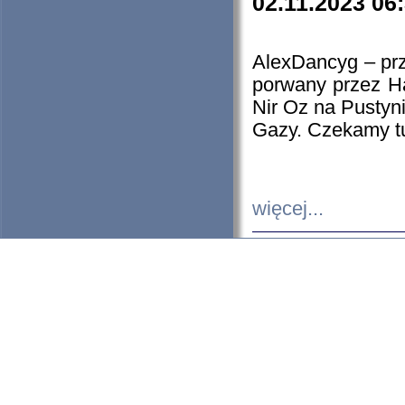
02.11.2023 06
AlexDancyg – przy
porwany przez H
Nir Oz na Pustyn
Gazy. Czekamy tu
więcej...