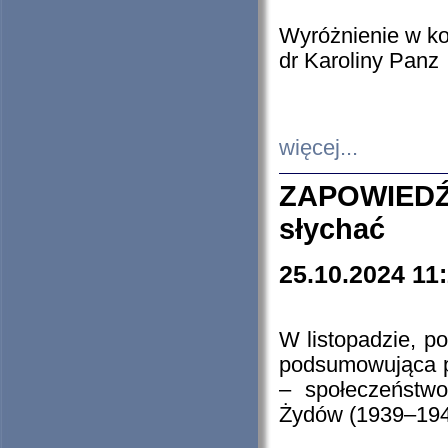
Wyróżnienie w k
dr Karoliny Panz
więcej...
ZAPOWIEDŹ
słychać
25.10.2024 11
W listopadzie, p
podsumowująca p
– społeczeństw
Żydów (1939–194