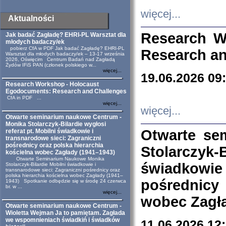
więcej...
Aktualności
Research W
Jak badać Zagładę? EHRI-PL Warsztat dla
młodych badaczy/ek
pobierz CfA w PDF Jak badać Zagładę? EHRI-PL
Research an
Warsztat dla młodych badaczy/ek – 13-17 września
2026, Oświęcim Centrum Badań nad Zagładą
Żydów IFiS PAN (członek polskiego w...
więcej...
19.06.2026 09
Research Workshop - Holocaust
Egodocuments: Research and Challenges
CfA in PDF ...
więcej...
więcej...
Otwarte seminarium naukowe Centrum -
Monika Stolarczyk-Bilardie wygłosi
Otwarte se
referat pt. Mobilni świadkowie i
transnarodowe sieci: Zagraniczni
pośrednicy oraz polska hierarchia
Stolarczyk-
kościelna wobec Zagłady (1941–1943)
Otwarte Seminarium Naukowe Monika
świadkowie
Stolarczyk-Bilardie Mobilni świadkowie i
transnarodowe sieci: Zagraniczni pośrednicy oraz
polska hierarchia kościelna wobec Zagłady (1941–
pośrednicy
1943) Spotkanie odbędzie się w środę 24 czerwca
br. w ...
więcej...
wobec Zagła
Otwarte seminarium naukowe Centrum -
Wioletta Wejman Ja to pamiętam. Zagłada
we wspomnieniach świadkiń i świadków
11.06.2026 12