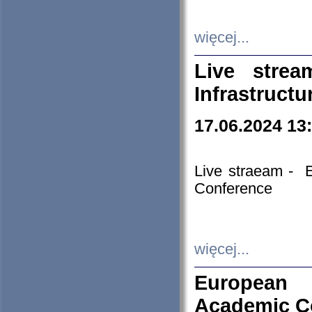
więcej...
Live stre
Infrastruct
17.06.2024 13
Live straeam - 
Conference
więcej...
European H
Academic C