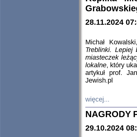
Grabowskieg
28.11.2024 07
Michał Kowalski
Treblinki. Lepie
miasteczek leżąc
lokalne
, który uk
artykuł prof. J
Jewish.pl
więcej...
NAGRODY P
29.10.2024 08