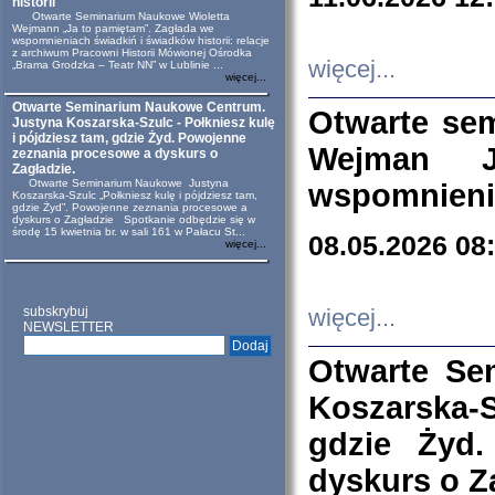
historii
Otwarte Seminarium Naukowe Wioletta
Wejmann „Ja to pamiętam”. Zagłada we
wspomnieniach świadkiń i świadków historii: relacje
z archiwum Pracowni Historii Mówionej Ośrodka
więcej...
„Brama Grodzka – Teatr NN” w Lublinie ...
więcej...
Otwarte Seminarium Naukowe Centrum.
Otwarte se
Justyna Koszarska-Szulc - Połkniesz kulę
i pójdziesz tam, gdzie Żyd. Powojenne
Wejman 
zeznania procesowe a dyskurs o
Zagładzie.
Otwarte Seminarium Naukowe Justyna
wspomnienia
Koszarska-Szulc „Połkniesz kulę i pójdziesz tam,
gdzie Żyd”. Powojenne zeznania procesowe a
dyskurs o Zagładzie Spotkanie odbędzie się w
środę 15 kwietnia br. w sali 161 w Pałacu St...
08.05.2026 08
więcej...
subskrybuj
więcej...
NEWSLETTER
Otwarte Se
Koszarska-S
gdzie Żyd
dyskurs o Z