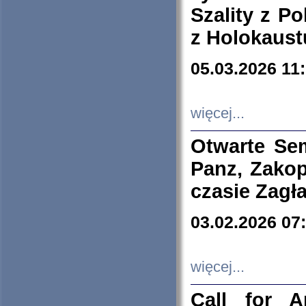
Szality z Po
z Holokaust
05.03.2026 11
więcej...
Otwarte Se
Panz, Zakop
czasie Zagł
03.02.2026 07
więcej...
Call for A