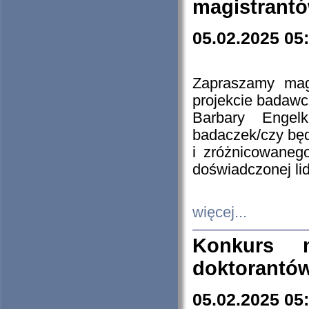
magistrantó
05.02.2025 05
Zapraszamy mag
projekcie badaw
Barbary Engel
badaczek/czy będ
i zróżnicowaneg
doświadczonej lid
więcej...
Konkurs n
doktorantó
05.02.2025 05