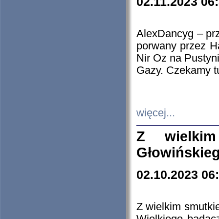
02.11.2023 06
AlexDancyg – przy
porwany przez H
Nir Oz na Pustyn
Gazy. Czekamy tu
więcej...
Z wielki
Głowińskie
02.10.2023 06
Z wielkim smutki