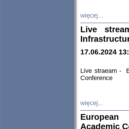
więcej...
Live stre
Infrastruct
17.06.2024 13
Live straeam - 
Conference
więcej...
European H
Academic C