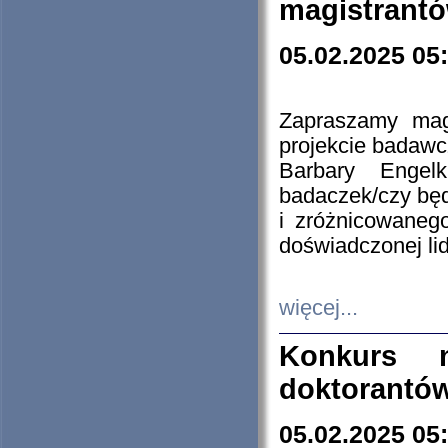
magistrantó
05.02.2025 05
Zapraszamy mag
projekcie badaw
Barbary Engel
badaczek/czy będ
i zróżnicowaneg
doświadczonej lid
więcej...
Konkurs n
doktorantó
05.02.2025 05