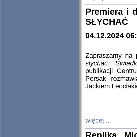
Premiera i
SŁYCHAĆ
04.12.2024 06
Zapraszamy na p
słychać. Świad
publikacji Cen
Persak rozmawi
Jackiem Leociaki
więcej...
Replika Mi