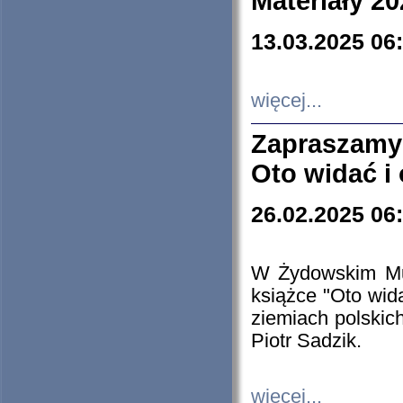
Materiały 20
13.03.2025 06
więcej...
Zapraszamy
Oto widać i
26.02.2025 06
W Żydowskim Muz
książce "Oto wid
ziemiach polski
Piotr Sadzik.
więcej...