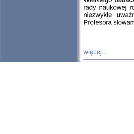
Wielkiego badacz
rady naukowej ro
niezwykle uważn
Profesora słowam
więcej...