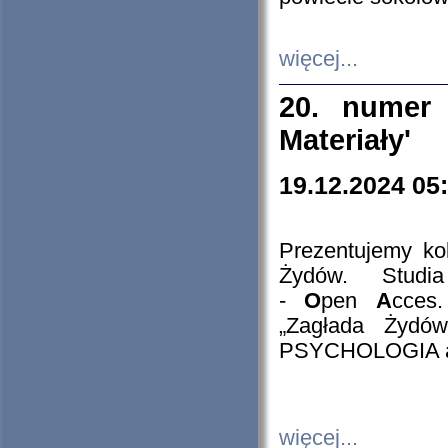
więcej...
20. numer 
Materiały'
19.12.2024 05
Prezentujemy kol
Żydów. Stud
-
O
pen
A
cces
„Zagłada Żydów
PSYCHOLOGIA 
więcej...