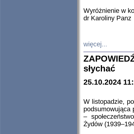
Wyróżnienie w k
dr Karoliny Panz
więcej...
ZAPOWIEDŹ
słychać
25.10.2024 11
W listopadzie, p
podsumowująca p
– społeczeństw
Żydów (1939–194