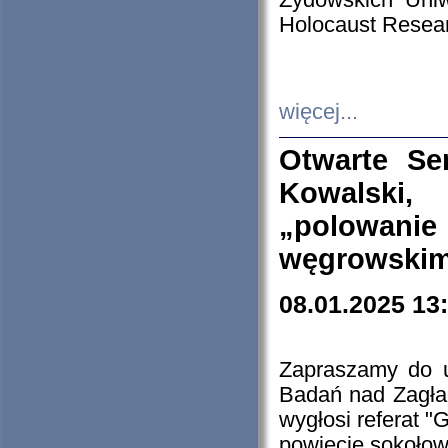
Żydowskich Uniw
Holocaust Resear
więcej...
Otwarte Se
Kowalski, 
„polowanie
węgrowskim.
08.01.2025 13
Zapraszamy do 
Badań nad Zagła
wygłosi referat "
powiecie sokołow