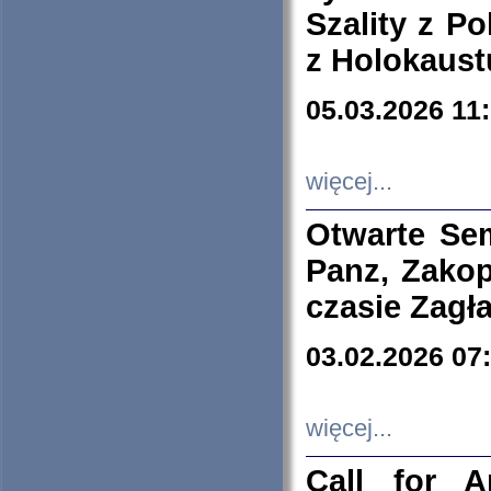
Szality z Po
z Holokaust
05.03.2026 11
więcej...
Otwarte Se
Panz, Zakop
czasie Zagł
03.02.2026 07
więcej...
Call for A