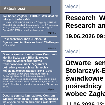
więcej...
Aktualności
Research W
Jak badać Zagładę? EHRI-PL Warsztat dla
młodych badaczy/ek
pobierz CfA w PDF Jak badać Zagładę? EHRI-PL
Research an
Warsztat dla młodych badaczy/ek – 13-17 września
2026, Oświęcim Centrum Badań nad Zagładą
Żydów IFiS PAN (członek polskiego w...
więcej...
19.06.2026 09
Research Workshop - Holocaust
Egodocuments: Research and Challenges
CfA in PDF ...
więcej...
więcej...
Otwarte seminarium naukowe Centrum -
Monika Stolarczyk-Bilardie wygłosi
Otwarte se
referat pt. Mobilni świadkowie i
transnarodowe sieci: Zagraniczni
pośrednicy oraz polska hierarchia
Stolarczyk-
kościelna wobec Zagłady (1941–1943)
Otwarte Seminarium Naukowe Monika
świadkowie
Stolarczyk-Bilardie Mobilni świadkowie i
transnarodowe sieci: Zagraniczni pośrednicy oraz
polska hierarchia kościelna wobec Zagłady (1941–
pośrednicy
1943) Spotkanie odbędzie się w środę 24 czerwca
br. w ...
więcej...
wobec Zagła
Otwarte seminarium naukowe Centrum -
Wioletta Wejman Ja to pamiętam. Zagłada
we wspomnieniach świadkiń i świadków
11.06.2026 12