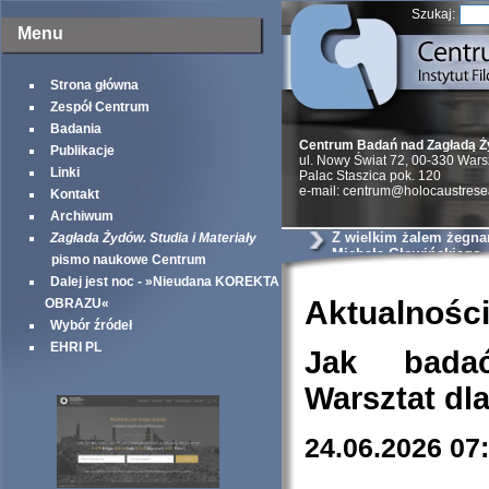
Szukaj:
Menu
Strona główna
Zespół Centrum
Badania
Centrum Badań nad Zagładą 
Publikacje
ul. Nowy Świat 72, 00-330 War
Linki
Palac Staszica pok. 120
e-mail: centrum@holocaustrese
Kontakt
Archiwum
Z wielkim żalem żegna
Zagłada Żydów. Studia i Materiały
Michała Głowińskiego
pismo naukowe Centrum
Dalej jest noc - »Nieudana KOREKTA
Aktualnośc
OBRAZU«
Wybór źródeł
EHRI PL
Jak bada
Warsztat dl
24.06.2026 07