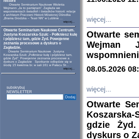
historii
Otwarte Seminarium Naukowe Wioletta
Wejmann „Ja to pamiętam”. Zagłada we
wspomnieniach świadkiń i świadków historii: relacje
z archiwum Pracowni Historii Mówionej Ośrodka
więcej...
„Brama Grodzka – Teatr NN” w Lublinie ...
więcej...
Otwarte Seminarium Naukowe Centrum.
Otwarte se
Justyna Koszarska-Szulc - Połkniesz kulę
i pójdziesz tam, gdzie Żyd. Powojenne
Wejman 
zeznania procesowe a dyskurs o
Zagładzie.
Otwarte Seminarium Naukowe Justyna
wspomnienia
Koszarska-Szulc „Połkniesz kulę i pójdziesz tam,
gdzie Żyd”. Powojenne zeznania procesowe a
dyskurs o Zagładzie Spotkanie odbędzie się w
środę 15 kwietnia br. w sali 161 w Pałacu St...
08.05.2026 08
więcej...
subskrybuj
więcej...
NEWSLETTER
Otwarte Se
Koszarska-S
gdzie Żyd
dyskurs o Z