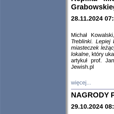
Grabowskieg
28.11.2024 07
Michał Kowalski
Treblinki. Lepie
miasteczek leżąc
lokalne
, który uk
artykuł prof. J
Jewish.pl
więcej...
NAGRODY P
29.10.2024 08