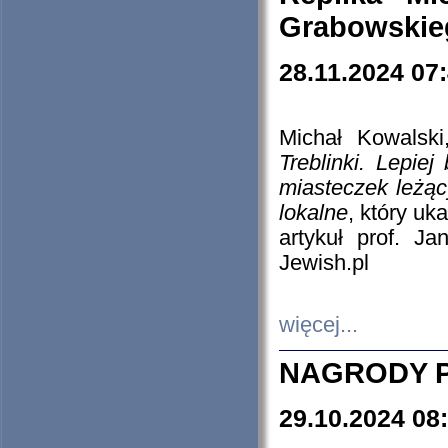
Grabowskieg
28.11.2024 07
Michał Kowalski
Treblinki. Lepie
miasteczek leżąc
lokalne
, który uk
artykuł prof. J
Jewish.pl
więcej...
NAGRODY P
29.10.2024 08