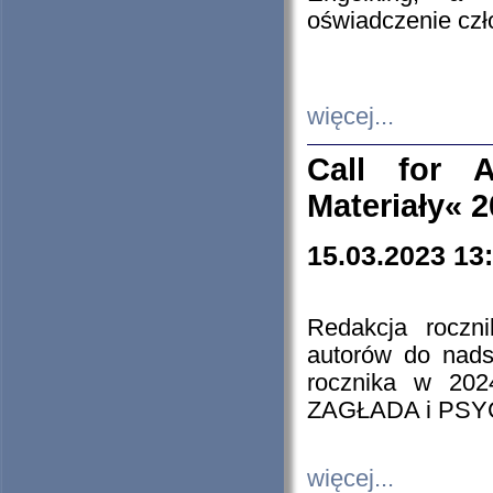
oświadczenie cz
więcej...
Call for A
Materiały« 
15.03.2023 13
Redakcja roczn
autorów do nads
rocznika w 202
ZAGŁADA i PS
więcej...