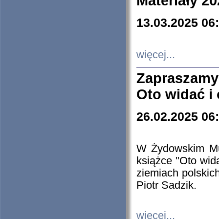
Materiały 20
13.03.2025 06
więcej...
Zapraszamy
Oto widać i
26.02.2025 06
W Żydowskim Muz
książce "Oto wid
ziemiach polski
Piotr Sadzik.
więcej...