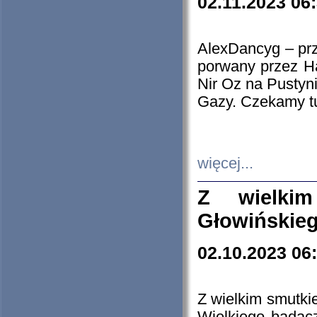
02.11.2023 06
AlexDancyg – przy
porwany przez H
Nir Oz na Pustyn
Gazy. Czekamy tu
więcej...
Z wielki
Głowińskie
02.10.2023 06
Z wielkim smutki