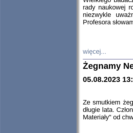
Wielkiego badacz
rady naukowej ro
niezwykle uważn
Profesora słowam
więcej...
Żegnamy Ne
05.08.2023 13
Ze smutkiem żeg
długie lata. Czł
Materiały" od chw