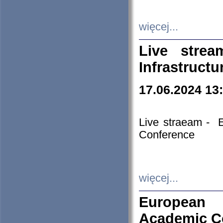
więcej...
Live stre
Infrastruct
17.06.2024 13
Live straeam - 
Conference
więcej...
European H
Academic C