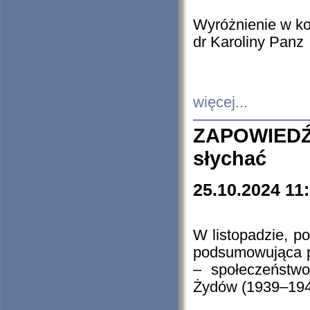
Wyróżnienie w k
dr Karoliny Panz
więcej...
ZAPOWIEDŹ
słychać
25.10.2024 11
W listopadzie, p
podsumowująca p
– społeczeństw
Żydów (1939–194