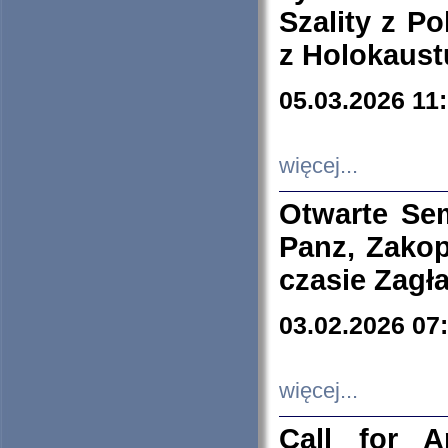
Szality z Po
z Holokaust
05.03.2026 11
więcej...
Otwarte Se
Panz, Zakop
czasie Zagł
03.02.2026 07
więcej...
Call for A