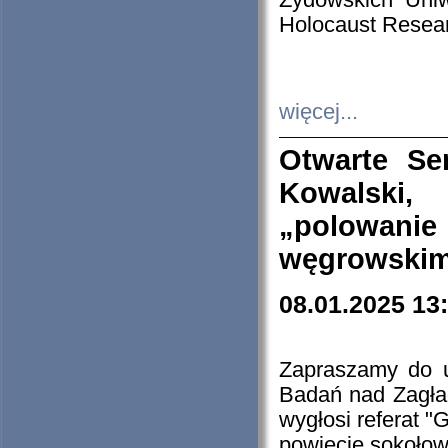
Żydowskich Uniw
Holocaust Resear
więcej...
Otwarte Se
Kowalski, 
„polowanie
węgrowskim.
08.01.2025 13
Zapraszamy do 
Badań nad Zagła
wygłosi referat "
powiecie sokołow