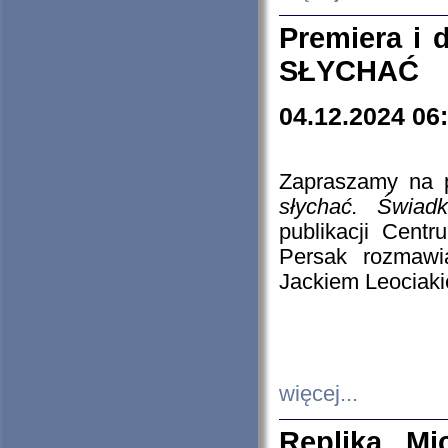
Premiera i
SŁYCHAĆ
04.12.2024 06
Zapraszamy na p
słychać. Świad
publikacji Cen
Persak rozmawi
Jackiem Leociaki
więcej...
Replika Mi