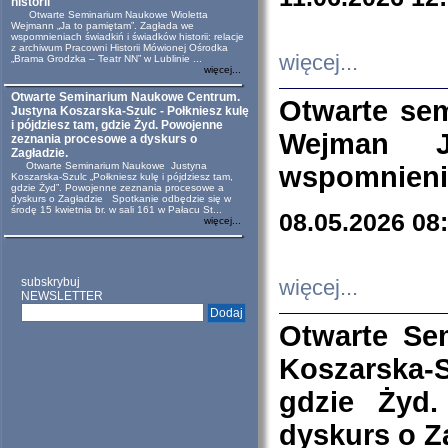
historii
Otwarte Seminarium Naukowe Wioletta
Wejmann „Ja to pamiętam”. Zagłada we
wspomnieniach świadkiń i świadków historii: relacje
z archiwum Pracowni Historii Mówionej Ośrodka
więcej...
„Brama Grodzka – Teatr NN” w Lublinie ...
więcej...
Otwarte Seminarium Naukowe Centrum.
Otwarte se
Justyna Koszarska-Szulc - Połkniesz kulę
i pójdziesz tam, gdzie Żyd. Powojenne
Wejman 
zeznania procesowe a dyskurs o
Zagładzie.
Otwarte Seminarium Naukowe Justyna
wspomnienia
Koszarska-Szulc „Połkniesz kulę i pójdziesz tam,
gdzie Żyd”. Powojenne zeznania procesowe a
dyskurs o Zagładzie Spotkanie odbędzie się w
środę 15 kwietnia br. w sali 161 w Pałacu St...
08.05.2026 08
więcej...
subskrybuj
więcej...
NEWSLETTER
Otwarte Se
Koszarska-S
gdzie Żyd
dyskurs o Z