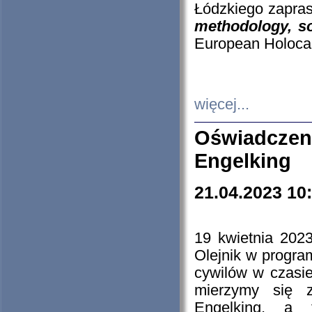
Łódzkiego zapras
methodology, so
European Holocau
więcej...
Oświadczen
Engelking
21.04.2023 10
19 kwietnia 2023
Olejnik w progra
cywilów w czasie
mierzymy się z
Engelking, a 