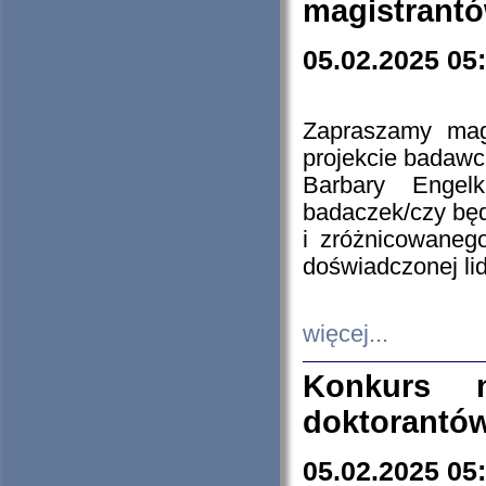
magistrantó
05.02.2025 05
Zapraszamy mag
projekcie badaw
Barbary Engel
badaczek/czy będ
i zróżnicowaneg
doświadczonej lid
więcej...
Konkurs n
doktorantó
05.02.2025 05