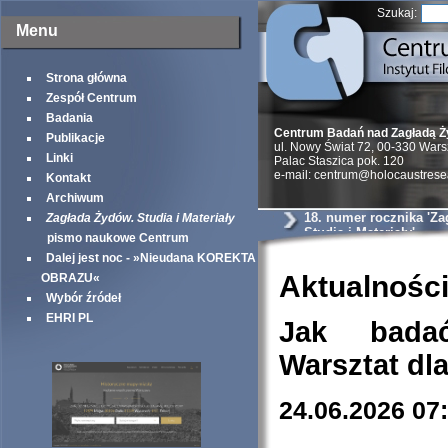
Szukaj:
Menu
Strona główna
Zespół Centrum
Badania
Centrum Badań nad Zagładą 
Publikacje
ul. Nowy Świat 72, 00-330 War
Linki
Palac Staszica pok. 120
e-mail: centrum@holocaustrese
Kontakt
Archiwum
18. numer rocznika 'Z
Zagłada Żydów. Studia i Materiały
Studia i Materiały'
pismo naukowe Centrum
Dalej jest noc - »Nieudana KOREKTA
Aktualnośc
OBRAZU«
Wybór źródeł
EHRI PL
Jak bada
Warsztat dl
24.06.2026 07