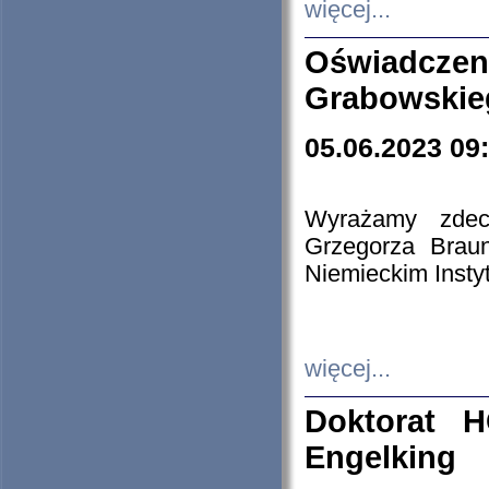
więcej...
Oświadczen
Grabowskie
05.06.2023 09
Wyrażamy zdecy
Grzegorza Brau
Niemieckim Insty
więcej...
Doktorat H
Engelking