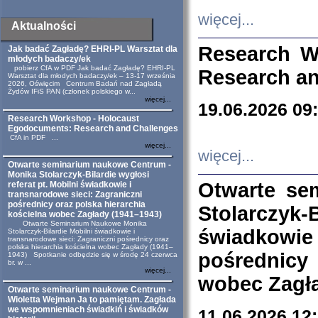
więcej...
Aktualności
Research W
Jak badać Zagładę? EHRI-PL Warsztat dla
młodych badaczy/ek
pobierz CfA w PDF Jak badać Zagładę? EHRI-PL
Research an
Warsztat dla młodych badaczy/ek – 13-17 września
2026, Oświęcim Centrum Badań nad Zagładą
Żydów IFiS PAN (członek polskiego w...
więcej...
19.06.2026 09
Research Workshop - Holocaust
Egodocuments: Research and Challenges
CfA in PDF ...
więcej...
więcej...
Otwarte seminarium naukowe Centrum -
Monika Stolarczyk-Bilardie wygłosi
Otwarte se
referat pt. Mobilni świadkowie i
transnarodowe sieci: Zagraniczni
pośrednicy oraz polska hierarchia
Stolarczyk-
kościelna wobec Zagłady (1941–1943)
Otwarte Seminarium Naukowe Monika
świadkowie
Stolarczyk-Bilardie Mobilni świadkowie i
transnarodowe sieci: Zagraniczni pośrednicy oraz
polska hierarchia kościelna wobec Zagłady (1941–
pośrednicy
1943) Spotkanie odbędzie się w środę 24 czerwca
br. w ...
więcej...
wobec Zagła
Otwarte seminarium naukowe Centrum -
Wioletta Wejman Ja to pamiętam. Zagłada
we wspomnieniach świadkiń i świadków
11.06.2026 12