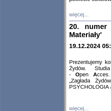
więcej...
20. numer 
Materiały'
19.12.2024 05
Prezentujemy kol
Żydów. Stud
-
O
pen
A
cces
„Zagłada Żydów
PSYCHOLOGIA 
więcej...