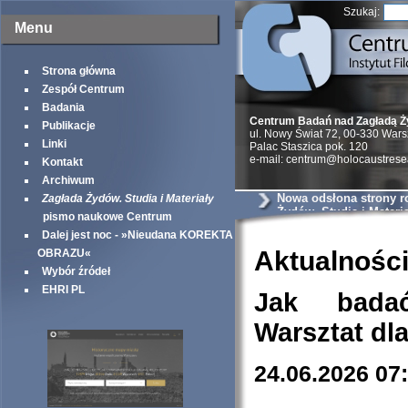
Szukaj:
Menu
Strona główna
Zespół Centrum
Badania
Centrum Badań nad Zagładą 
Publikacje
ul. Nowy Świat 72, 00-330 War
Linki
Palac Staszica pok. 120
e-mail: centrum@holocaustrese
Kontakt
Archiwum
Nowa odsłona strony r
Zagłada Żydów. Studia i Materiały
Żydów. Studia i Materia
pismo naukowe Centrum
Dalej jest noc - »Nieudana KOREKTA
Aktualnośc
OBRAZU«
Wybór źródeł
EHRI PL
Jak bada
Warsztat dl
24.06.2026 07