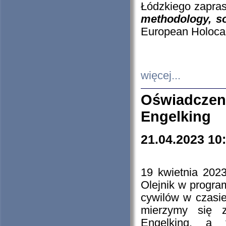
Łódzkiego zapras
methodology, so
European Holocau
więcej...
Oświadczen
Engelking
21.04.2023 10
19 kwietnia 2023
Olejnik w progra
cywilów w czasie
mierzymy się z
Engelking, a 