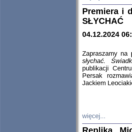
Premiera i
SŁYCHAĆ
04.12.2024 06
Zapraszamy na p
słychać. Świad
publikacji Cen
Persak rozmawi
Jackiem Leociaki
więcej...
Replika Mi