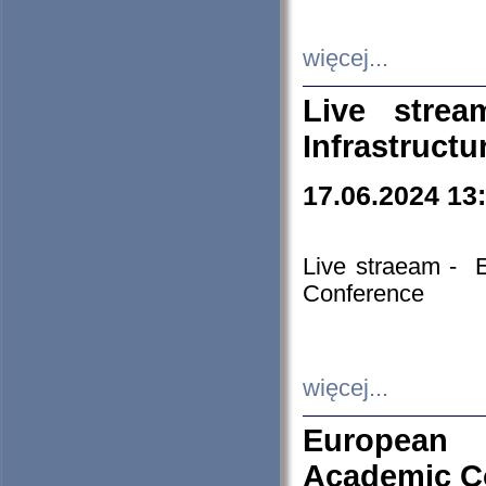
więcej...
Live stre
Infrastruct
17.06.2024 13
Live straeam - 
Conference
więcej...
European H
Academic C