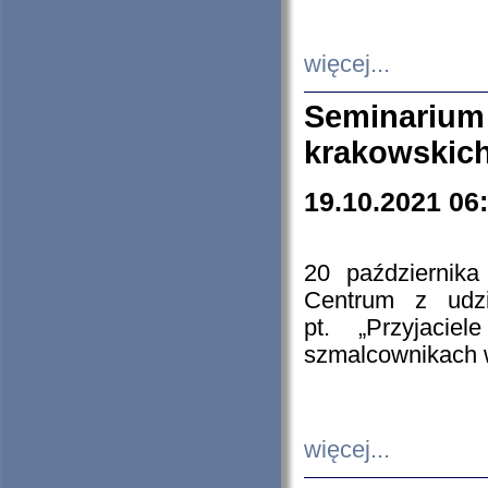
więcej...
Seminarium
krakowskich
19.10.2021 06
20 październik
Centrum z udzia
pt. „Przyjacie
szmalcownikach
więcej...