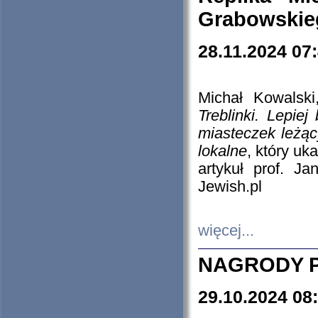
Grabowskieg
28.11.2024 07
Michał Kowalski
Treblinki. Lepie
miasteczek leżąc
lokalne
, który uk
artykuł prof. J
Jewish.pl
więcej...
NAGRODY P
29.10.2024 08