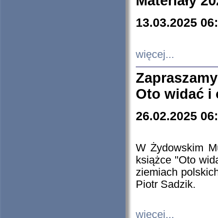
Materiały 20
13.03.2025 06
więcej...
Zapraszamy
Oto widać i
26.02.2025 06
W Żydowskim Muz
książce "Oto wid
ziemiach polski
Piotr Sadzik.
więcej...