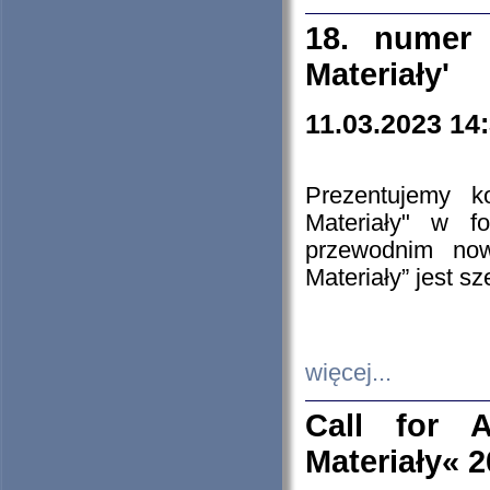
18. numer 
Materiały'
11.03.2023 14
Prezentujemy k
Materiały" w 
przewodnim now
Materiały” jest s
więcej...
Call for A
Materiały« 