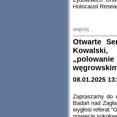
Żydowskich Uniw
Holocaust Resear
więcej...
Otwarte Se
Kowalski, 
„polowanie
węgrowskim.
08.01.2025 13
Zapraszamy do 
Badań nad Zagła
wygłosi referat "
powiecie sokołow