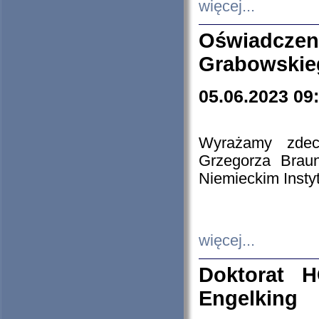
więcej...
Oświadczen
Grabowskie
05.06.2023 09
Wyrażamy zdecy
Grzegorza Brau
Niemieckim Insty
więcej...
Doktorat H
Engelking