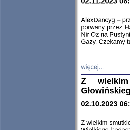
02.11.2023 06
AlexDancyg – przy
porwany przez H
Nir Oz na Pustyn
Gazy. Czekamy tu
więcej...
Z wielki
Głowińskie
02.10.2023 06
Z wielkim smutki