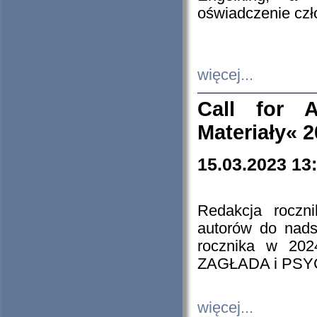
oświadczenie cz
więcej...
Call for A
Materiały« 
15.03.2023 13
Redakcja roczn
autorów do nads
rocznika w 202
ZAGŁADA i PS
więcej...