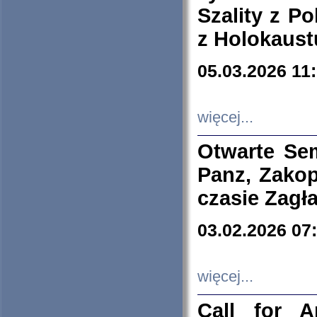
Szality z Po
z Holokaust
05.03.2026 11
więcej...
Otwarte Se
Panz, Zakop
czasie Zagł
03.02.2026 07
więcej...
Call for A