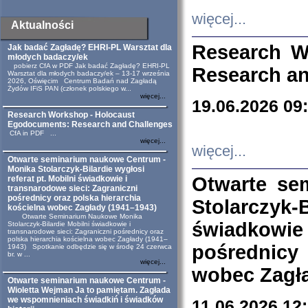
więcej...
Aktualności
Research W
Jak badać Zagładę? EHRI-PL Warsztat dla
młodych badaczy/ek
pobierz CfA w PDF Jak badać Zagładę? EHRI-PL
Research an
Warsztat dla młodych badaczy/ek – 13-17 września
2026, Oświęcim Centrum Badań nad Zagładą
Żydów IFiS PAN (członek polskiego w...
więcej...
19.06.2026 09
Research Workshop - Holocaust
Egodocuments: Research and Challenges
CfA in PDF ...
więcej...
więcej...
Otwarte seminarium naukowe Centrum -
Monika Stolarczyk-Bilardie wygłosi
Otwarte se
referat pt. Mobilni świadkowie i
transnarodowe sieci: Zagraniczni
pośrednicy oraz polska hierarchia
Stolarczyk-
kościelna wobec Zagłady (1941–1943)
Otwarte Seminarium Naukowe Monika
świadkowie
Stolarczyk-Bilardie Mobilni świadkowie i
transnarodowe sieci: Zagraniczni pośrednicy oraz
polska hierarchia kościelna wobec Zagłady (1941–
pośrednicy
1943) Spotkanie odbędzie się w środę 24 czerwca
br. w ...
więcej...
wobec Zagła
Otwarte seminarium naukowe Centrum -
Wioletta Wejman Ja to pamiętam. Zagłada
we wspomnieniach świadkiń i świadków
11.06.2026 12