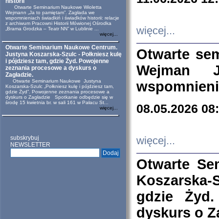
historii
Otwarte Seminarium Naukowe Wioletta
Wejmann „Ja to pamiętam”. Zagłada we
wspomnieniach świadkiń i świadków historii: relacje
z archiwum Pracowni Historii Mówionej Ośrodka
więcej...
„Brama Grodzka – Teatr NN” w Lublinie ...
więcej...
Otwarte Seminarium Naukowe Centrum.
Otwarte se
Justyna Koszarska-Szulc - Połkniesz kulę
i pójdziesz tam, gdzie Żyd. Powojenne
Wejman 
zeznania procesowe a dyskurs o
Zagładzie.
Otwarte Seminarium Naukowe Justyna
wspomnienia
Koszarska-Szulc „Połkniesz kulę i pójdziesz tam,
gdzie Żyd”. Powojenne zeznania procesowe a
dyskurs o Zagładzie Spotkanie odbędzie się w
środę 15 kwietnia br. w sali 161 w Pałacu St...
08.05.2026 08
więcej...
subskrybuj
więcej...
NEWSLETTER
Otwarte Se
Koszarska-S
gdzie Żyd
dyskurs o Z