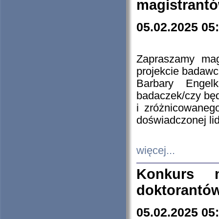
magistrantó
05.02.2025 05
Zapraszamy mag
projekcie badaw
Barbary Engel
badaczek/czy będ
i zróżnicowaneg
doświadczonej lid
więcej...
Konkurs n
doktorantó
05.02.2025 05