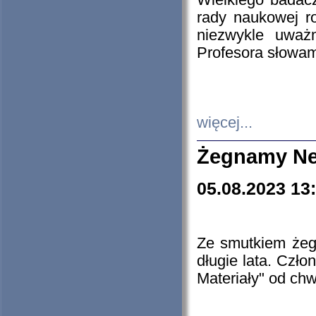
Wielkiego badacz
rady naukowej ro
niezwykle uważn
Profesora słowam
więcej...
Żegnamy Ne
05.08.2023 13
Ze smutkiem żeg
długie lata. Czł
Materiały" od chw