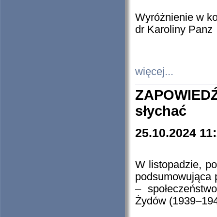
Wyróżnienie w k
dr Karoliny Panz
więcej...
ZAPOWIEDŹ
słychać
25.10.2024 11
W listopadzie, p
podsumowująca p
– społeczeństw
Żydów (1939–194