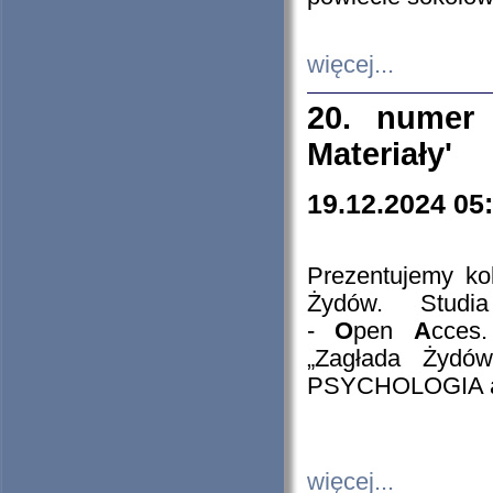
więcej...
20. numer 
Materiały'
19.12.2024 05
Prezentujemy kol
Żydów. Stud
-
O
pen
A
cces
„Zagłada Żydów
PSYCHOLOGIA 
więcej...