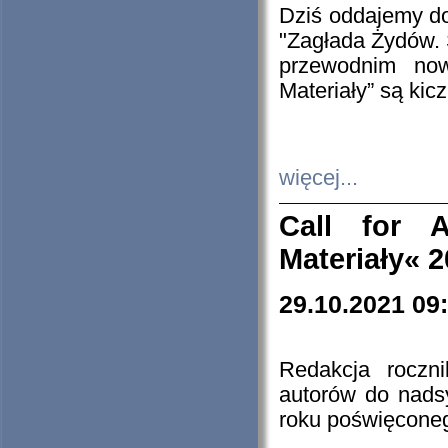
Dziś oddajemy 
"Zagłada Żydów. 
przewodnim now
Materiały” są kic
więcej...
Call for A
Materiały« 
29.10.2021 09
Redakcja roczn
autorów do nads
roku poświęcone