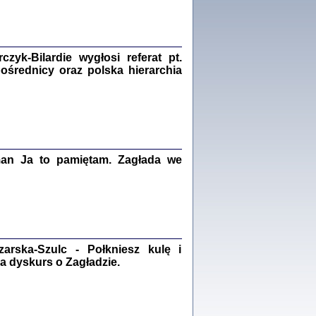
Zagłada Żydów.
Studia i Materiały
nr 18, R. 2022
Warszawa 2022
yk-Bilardie wygłosi referat pt.
pośrednicy oraz polska hierarchia
 iluzję, że żyjemy …
iętniki z Galicji Wschodniej
iszewa), Urman Jerzy Feliks, Strassler Szymon,
ndra Bańkowska
man Ja to pamiętam. Zagłada we
2
PAMIĘTNIK
Kalman Rotgeber
dra Bańkowska, wstęp Jacek Leociak
Warszawa 2021
rska-Szulc - Połkniesz kulę i
a dyskurs o Zagładzie.