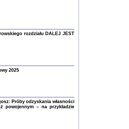
Zagłada Żydów.
Studia i Materiały
nr 15, R. 2019
Warszawa 2019
rowskiego rozdziału DALEJ JEST
owy 2025
ów.
iały
8
18
osz: Próby odzyskania własności
uż powojennym – na przykładzie