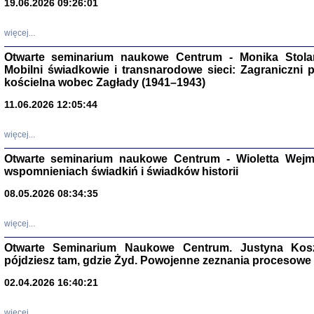
19.06.2026 09:26:01
więcej...
Otwarte seminarium naukowe Centrum - Monika Stolarcz
Mobilni świadkowie i transnarodowe sieci: Zagraniczni 
kościelna wobec Zagłady (1941–1943)
11.06.2026 12:05:44
Znowu mieliśmy
Dzienniki i pam
Binder Elza (El
więcej...
Wagner Rózia
oprac. Aleksa
Otwarte seminarium naukowe Centrum - Wioletta Wej
Warszawa 202
wspomnieniach świadkiń i świadków historii
08.05.2026 08:34:35
więcej...
oprac. Aleksan
Otwarte Seminarium Naukowe Centrum. Justyna Kosza
pójdziesz tam, gdzie Żyd. Powojenne zeznania procesowe 
02.04.2026 16:40:21
więcej...