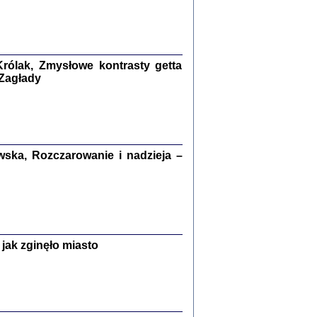
kiego Żyda wspomnienia, łzy i myśli
Zapiski z okupacyjnej Warszawy
konowski, oprac. Marta Janczewska
rólak, Zmysłowe kontrasty getta
Warszawa 2020
 Zagłady
Y TE SŁOWA JEST PRACOWNIKIEM
ska, Rozczarowanie i nadzieja –
GETTOWEJ INSTYTUCJI ...
nnika' i inne pisma z łódzkiego getta
 z jidysz, oprac. i wstęp. Monika Polit
Warszawa 2019
jak zginęło miasto
ETĘ NIEMIECKĄ ...
ny w ukryciu w Warszawie w latach 1943-1944
rg
,
oprac. i wstępem opatrzyła
Barbara Engelking
9