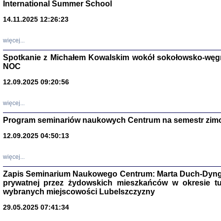
International Summer School
14.11.2025 12:26:23
więcej...
Spotkanie z Michałem Kowalskim wokół sokołowsko-węg
NOC
12.09.2025 09:20:56
więcej...
Program seminariów naukowych Centrum na semestr zim
Zagłada Żyd
Studia i Mater
12.09.2025 04:50:13
nr 14, R. 201
Warszawa 20
więcej...
Zapis Seminarium Naukowego Centrum: Marta Duch-Dyng
prywatnej przez żydowskich mieszkańców w okresie t
wybranych miejscowości Lubelszczyzny
29.05.2025 07:41:34