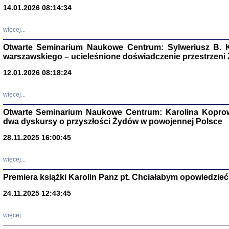
14.01.2026 08:14:34
Aryjs
więcej...
Sewek O
Otwarte Seminarium Naukowe Centrum: Sylweriusz B. K
warszawskiego – ucieleśnione doświadczenie przestrzeni
12.01.2026 08:18:24
więcej...
PISZĄC
Otwarte Seminarium Naukowe Centrum: Karolina Koprow
'z Dzie
dwa dyskursy o przyszłości Żydów w powojennej Polsce
Józef Zelkowicz, tłum.
28.11.2025 16:00:45
więcej...
Premiera książki Karolin Panz pt. Chciałabym opowiedzieć 
CZYTAJĄC GAZ
Dziennik pisa
24.11.2025 12:43:45
Jakub Hochbe
Warszawa 201
więcej...