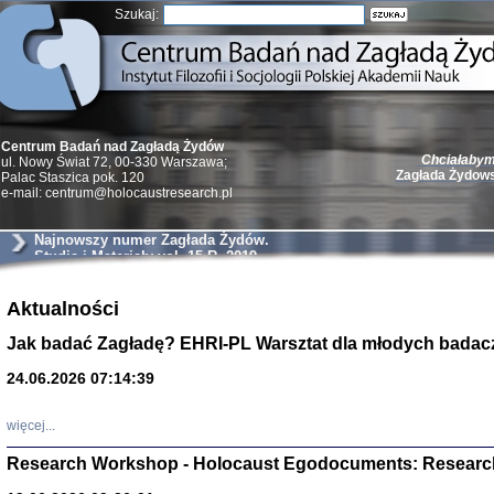
Szukaj:
Chciałabym 
Centrum Badań nad Zagładą Żydów
Zagłada Żydow
ul. Nowy Świat 72, 00-330 Warszawa;
Palac Staszica pok. 120
e-mail: centrum@holocaustresearch.pl
Najnowszy numer Zagłada Żydów.
Studia i Materiały vol. 15 R. 2019
Żydzi w walc
Germany 193
Aktualności
Natalia Aleksiun, 
Deborah Dash Moor
Jak badać Zagładę? EHRI-PL Warsztat dla młodych badac
Turski, Laurence 
(Arkadij Zelcer)
24.06.2026 07:14:39
red. Krzysztof Pe
Warszawa 20
więcej...
Research Workshop - Holocaust Egodocuments: Researc