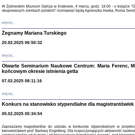
Warszawa 
W Żydowskim Muzeum Galicja w Krakowie, 4 marca, godz. 18.00 - o książce "Ot
okupowanych ziemiach polskich" rozmawiać będą Agnieszka Haska, Roma Sendyk
więcej...
Żegnamy Mariana Turskiego
20.02.2025 06:50:32
Zapisk
Tadeusz Obremski, opra
więcej...
Otwarte Seminarium Naukowe Centrum: Maria Ferenc, Mor
końcowym okresie istnienia getta
07.02.2025 08:11:16
więcej...
PO WOJNIE
Pisma Kopla
Konkurs na stanowisko stypendialne dla magistrantów/ek
Warszawie
oprac. i wst
Warszawa 
05.02.2025 05:34:54
Zapraszamy magistrantów do udziału w konkursie stypendialnym w proje
kierownictwem prof. Barbary Engelking. Dla rozpoczynających aktywność nauko