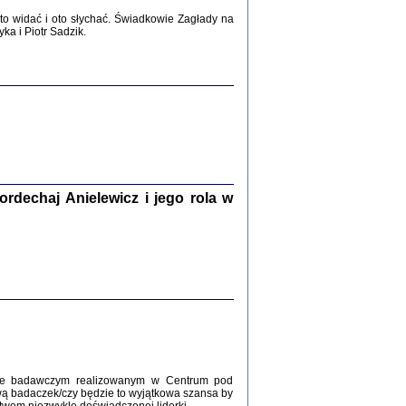
2017
o widać i oto słychać. Świadkowie Zagłady na
a i Piotr Sadzik.
WŚRÓD ZATRUTYCH NOŻY ...
i z getta i okupowanej Warszawy
c. i wstępem opatrzyła Agnieszka
Haska
Warszawa 2017
dechaj Anielewicz i jego rola w
, Z POMOCĄ BOŻĄ, JUŻ NIEBAWEM ...
 i Mirki Piżyców o życiu w getcie i okupowanej
ępem opatrzyła Barbara Engelking i Havi Dreifuss
2017
kcie badawczym realizowanym w Centrum pod
wą badaczek/czy będzie to wyjątkowa szansa by