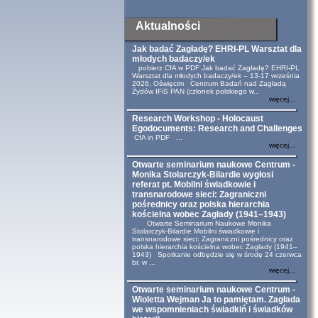
Aktualności
Jak badać Zagładę? EHRI-PL Warsztat dla
młodych badaczy/ek
pobierz CfA w PDF Jak badać Zagładę? EHRI-PL
Warsztat dla młodych badaczy/ek – 13-17 września
2026, Oświęcim Centrum Badań nad Zagładą
Żydów IFiS PAN (członek polskiego w...
więcej...
Research Workshop - Holocaust
Egodocuments: Research and Challenges
CfA in PDF ...
więcej...
Otwarte seminarium naukowe Centrum -
Monika Stolarczyk-Bilardie wygłosi
referat pt. Mobilni świadkowie i
transnarodowe sieci: Zagraniczni
pośrednicy oraz polska hierarchia
kościelna wobec Zagłady (1941–1943)
Otwarte Seminarium Naukowe Monika
Stolarczyk-Bilardie Mobilni świadkowie i
transnarodowe sieci: Zagraniczni pośrednicy oraz
polska hierarchia kościelna wobec Zagłady (1941–
1943) Spotkanie odbędzie się w środę 24 czerwca
br. w ...
więcej...
Otwarte seminarium naukowe Centrum -
Wioletta Wejman Ja to pamiętam. Zagłada
we wspomnieniach świadkiń i świadków