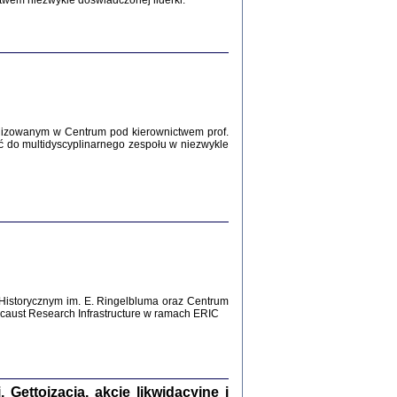
twem niezwykle doświadczonej liderki.
Zagłada Żydów.
Studia i Materiały
nr 12, R. 2016
Warszawa 2016
lizowanym w Centrum pod kierownictwem prof.
ć do multidyscyplinarnego zespołu w niezwykle
AŻ MAMY WSPANIAŁE ...
dzienniki Żydów z okolic Mińska
iego
tępem opatrzyła Barbara Engelking
2016
Historycznym im. E. Ringelbluma oraz Centrum
T POSIADAĆ DOM POD ZIEMIĄ ...
aust Research Infrastructure w ramach ERIC
ch z Zagłady w okolicach Dąbrowy
Tarnowskiej
oprac. i wstęp Jan Grabowski
Warszawa 2016
ettoizacja, akcje likwidacyjne i