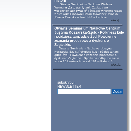
historii
Otwarte Seminarium Naukowe Wioletta
Wejmann „Ja to pamiętam”. Zagłada we
wspomnieniach świadkiń i świadków historii: relacje
z archiwum Pracowni Historii Mówionej Ośrodka
„Brama Grodzka – Teatr NN” w Lublinie ...
więcej...
Otwarte Seminarium Naukowe Centrum.
Justyna Koszarska-Szulc - Połkniesz kulę
i pójdziesz tam, gdzie Żyd. Powojenne
zeznania procesowe a dyskurs o
Zagładzie.
Otwarte Seminarium Naukowe Justyna
Koszarska-Szulc „Połkniesz kulę i pójdziesz tam,
gdzie Żyd”. Powojenne zeznania procesowe a
dyskurs o Zagładzie Spotkanie odbędzie się w
środę 15 kwietnia br. w sali 161 w Pałacu St...
więcej...
subskrybuj
NEWSLETTER