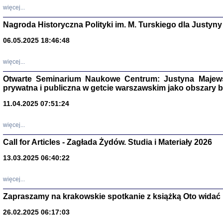
DALEJ JEST NOC. Los
więcej...
red. i wstę
Nagroda Historyczna Polityki im. M. Turskiego dla Justyny
06.05.2025 18:46:48
ŻADNA BLA
więcej...
Wspomnieni
Stanisław A
Warszawa 
Otwarte Seminarium Naukowe Centrum: Justyna Majewsk
prywatna i publiczna w getcie warszawskim jako obszary
11.04.2025 07:51:24
więcej...
Call for Articles - Zagłada Żydów. Studia i Materiały 2026
13.03.2025 06:40:22
więcej...
Zapraszamy na krakowskie spotkanie z książką Oto widać i
TYLEŚMY JU
Dziennik pi
26.02.2025 06:17:03
Clara Kram