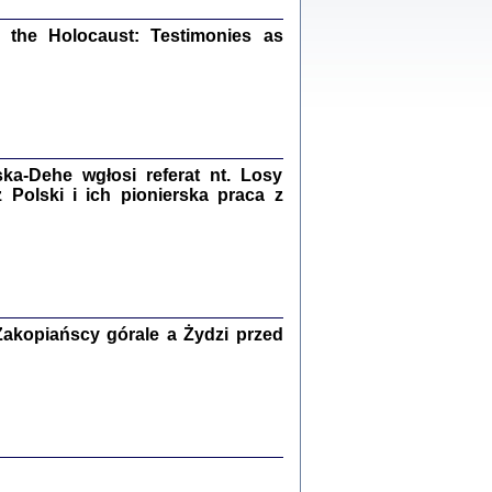
ów.
iały
the Holocaust: Testimonies as
1
21
a-Dehe wgłosi referat nt. Losy
NIESIE NAM KOLEJNA GODZINA ...
Polski i ich pionierska praca z
isany w ukryciu w latach 1943-1944
ara Engelking, tłum. z jidysz Monika
Polit
Warszawa 2020
akopiańscy górale a Żydzi przed
ów.
iały
0
20