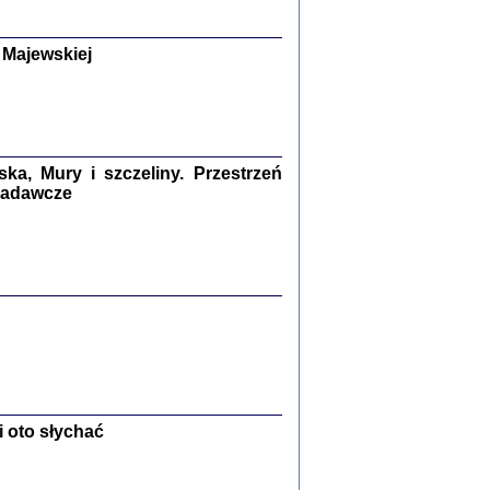
y Żydów w wybranych powiatach
okupowanej Polski
p Barbara Engelking, Jan Grabowski
Warszawa 2018
 Majewskiej
GA, ŻADNE KŁAMSTWO ...
a z warszawskiego getta
dler
,
oprac. i wstępem opatrzyła
Marta Janczewska
2018
a, Mury i szczeliny. Przestrzeń
 badawcze
Zagłada Żydów.
Studia i Materiały
nr 13, R. 2017
Warszawa 2017
 oto słychać
Ż PRZESZLI ...
sany w bunkrze (Żółkiew 1942-1944)
er
,
oprac. i wstępem opatrzyła Anna Wylegała