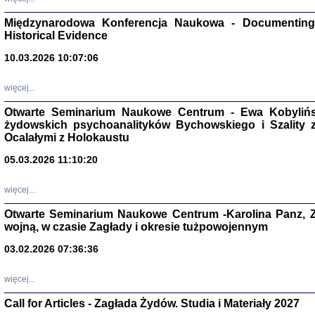
Zagłada Żyd
Studia i Mater
Międzynarodowa Konferencja Naukowa - Documenting 
nr 17, R. 202
Warszawa 20
Historical Evidence
10.03.2026 10:07:06
więcej...
Otwarte Seminarium Naukowe Centrum - Ewa Kobylińsk
NIE WIEMY CO PRZY
żydowskich psychoanalityków Bychowskiego i Szality z 
Dziennik p
Moszek Baum, oprac. Barb
Ocalałymi z Holokaustu
05.03.2026 11:10:20
więcej...
Otwarte Seminarium Naukowe Centrum -Karolina Panz, Z
wojną, w czasie Zagłady i okresie tużpowojennym
Zagłada Żyd
Studia i Mater
nr 16, R. 202
03.02.2026 07:36:36
Warszawa 20
więcej...
Call for Articles - Zagłada Żydów. Studia i Materiały 2027