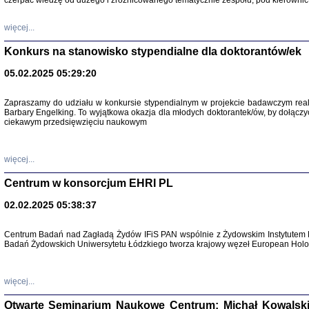
czerpać wiedzę od dużego i zróżnicowanego tematycznie zespołu, pod kierownic
więcej...
Konkurs na stanowisko stypendialne dla doktorantów/ek
05.02.2025 05:29:20
Zapraszamy do udziału w konkursie stypendialnym w projekcie badawczym rea
Barbary Engelking. To wyjątkowa okazja dla młodych doktorantek/ów, by dołączy
ciekawym przedsięwzięciu naukowym
SNY CHOCI
Okupacyjne 
Mazowieck
oprac. i ws
więcej...
Warszawa 
Centrum w konsorcjum EHRI PL
02.02.2025 05:38:37
Centrum Badań nad Zagładą Żydów IFiS PAN wspólnie z Żydowskim Instytutem 
SZCZĘŚCIE JES
Badań Żydowskich Uniwersytetu Łódzkiego tworza krajowy węzeł European Holoc
Losy kobiet ocalały
więcej...
Otwarte Seminarium Naukowe Centrum: Michał Kowalski, G