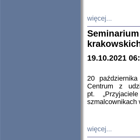
więcej...
Seminarium
krakowskich
19.10.2021 06
20 październik
Centrum z udzia
pt. „Przyjacie
szmalcownikach
więcej...