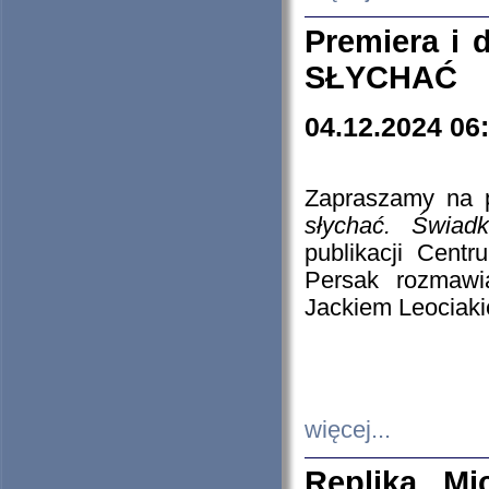
Premiera i
SŁYCHAĆ
04.12.2024 06
Zapraszamy na p
słychać. Świad
publikacji Cen
Persak rozmawi
Jackiem Leociaki
więcej...
Replika Mi