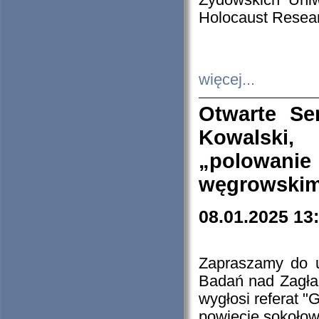
Żydowskich Uniw
Holocaust Resear
więcej...
Otwarte Se
Kowalski, 
„polowanie
węgrowskim.
08.01.2025 13
Zapraszamy do 
Badań nad Zagła
wygłosi referat "
powiecie sokołow