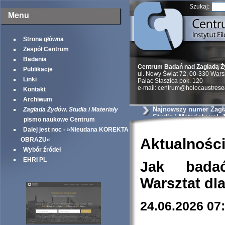
Szukaj:
Menu
Strona główna
Zespół Centrum
Badania
Centrum Badań nad Zagładą 
Publikacje
ul. Nowy Świat 72, 00-330 War
Linki
Palac Staszica pok. 120
e-mail: centrum@holocaustrese
Kontakt
Archiwum
Najnowszy numer Zagł
Zagłada Żydów. Studia i Materiały
Studia i Materiały vol. 
pismo naukowe Centrum
Dalej jest noc - »Nieudana KOREKTA
Aktualnośc
OBRAZU«
Wybór źródeł
EHRI PL
Jak bada
Warsztat dl
24.06.2026 07