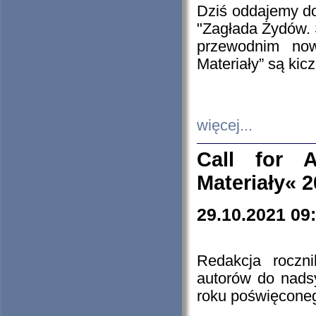
Dziś oddajemy 
"Zagłada Żydów. 
przewodnim now
Materiały” są kic
więcej...
Call for A
Materiały« 
29.10.2021 09
Redakcja roczn
autorów do nads
roku poświęcone