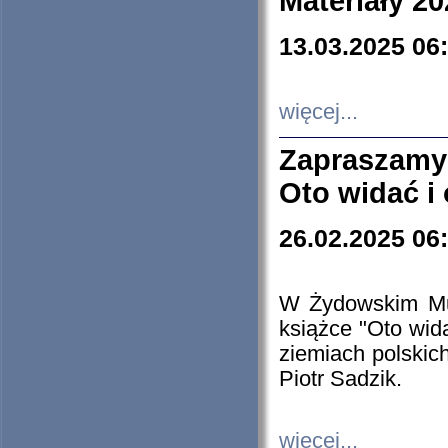
Materiały 20
13.03.2025 06
więcej...
Zapraszamy
Oto widać i
26.02.2025 06
W Żydowskim Muz
książce "Oto wid
ziemiach polski
Piotr Sadzik.
więcej...