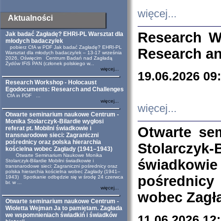
więcej...
Aktualności
Research W
Jak badać Zagładę? EHRI-PL Warsztat dla
młodych badaczy/ek
pobierz CfA w PDF Jak badać Zagładę? EHRI-PL
Research an
Warsztat dla młodych badaczy/ek – 13-17 września
2026, Oświęcim Centrum Badań nad Zagładą
Żydów IFiS PAN (członek polskiego w...
więcej...
19.06.2026 09
Research Workshop - Holocaust
Egodocuments: Research and Challenges
CfA in PDF ...
więcej...
więcej...
Otwarte seminarium naukowe Centrum -
Monika Stolarczyk-Bilardie wygłosi
Otwarte se
referat pt. Mobilni świadkowie i
transnarodowe sieci: Zagraniczni
pośrednicy oraz polska hierarchia
Stolarczyk-
kościelna wobec Zagłady (1941–1943)
Otwarte Seminarium Naukowe Monika
świadkowie
Stolarczyk-Bilardie Mobilni świadkowie i
transnarodowe sieci: Zagraniczni pośrednicy oraz
polska hierarchia kościelna wobec Zagłady (1941–
pośrednicy
1943) Spotkanie odbędzie się w środę 24 czerwca
br. w ...
więcej...
wobec Zagła
Otwarte seminarium naukowe Centrum -
Wioletta Wejman Ja to pamiętam. Zagłada
we wspomnieniach świadkiń i świadków
11.06.2026 12