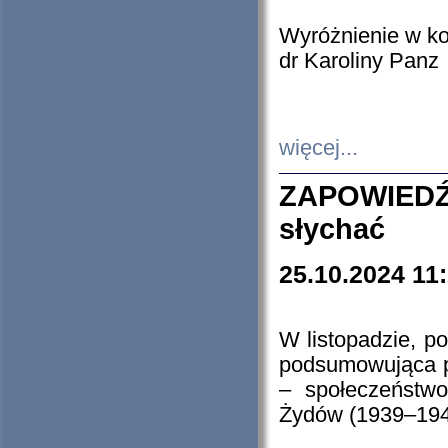
Wyróżnienie w k
dr Karoliny Panz
więcej...
ZAPOWIEDŹ
słychać
25.10.2024 11
W listopadzie, p
podsumowująca p
– społeczeństw
Żydów (1939–194