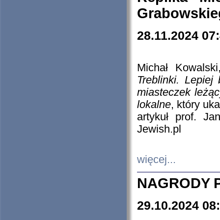
Grabowskieg
28.11.2024 07
Michał Kowalski
Treblinki. Lepie
miasteczek leżąc
lokalne
, który uk
artykuł prof. J
Jewish.pl
więcej...
NAGRODY P
29.10.2024 08