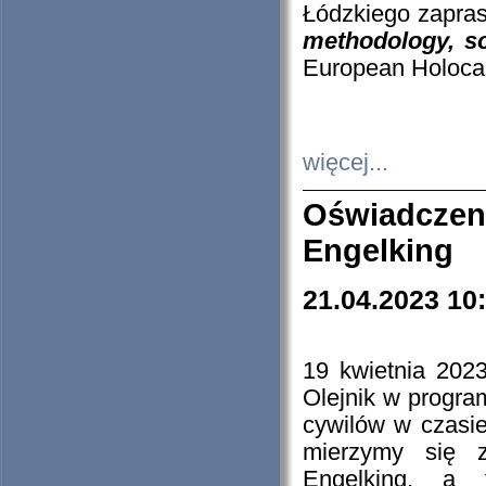
Łódzkiego zapras
methodology, so
European Holocau
więcej...
Oświadczen
Engelking
21.04.2023 10
19 kwietnia 2023
Olejnik w progra
cywilów w czasie
mierzymy się z
Engelking, a 