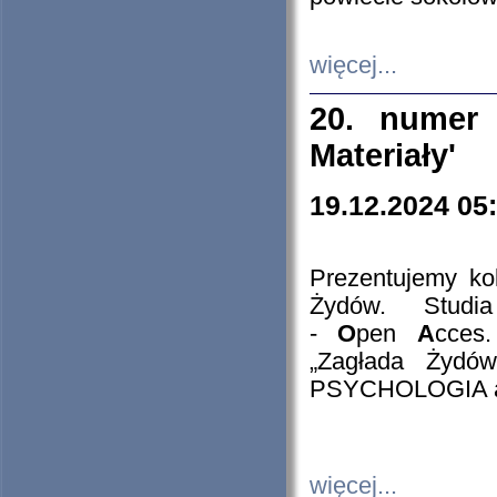
więcej...
20. numer 
Materiały'
19.12.2024 05
Prezentujemy kol
Żydów. Stud
-
O
pen
A
cces
„Zagłada Żydów
PSYCHOLOGIA 
więcej...