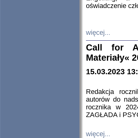
oświadczenie cz
więcej...
Call for A
Materiały« 
15.03.2023 13
Redakcja roczn
autorów do nads
rocznika w 202
ZAGŁADA i PS
więcej...