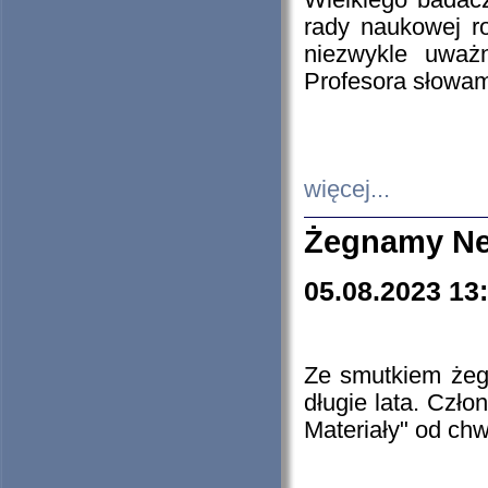
Wielkiego badacz
rady naukowej ro
niezwykle uważn
Profesora słowam
więcej...
Żegnamy Ne
05.08.2023 13
Ze smutkiem żeg
długie lata. Czł
Materiały" od chw