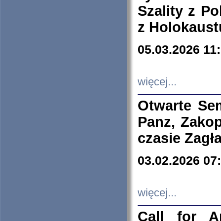
Szality z Po
z Holokaust
05.03.2026 11
więcej...
Otwarte Se
Panz, Zakop
czasie Zagł
03.02.2026 07
więcej...
Call for A