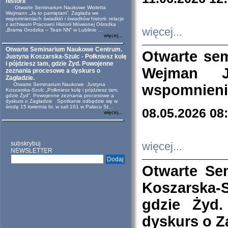
historii
Otwarte Seminarium Naukowe Wioletta
Wejmann „Ja to pamiętam”. Zagłada we
wspomnieniach świadkiń i świadków historii: relacje
z archiwum Pracowni Historii Mówionej Ośrodka
więcej...
„Brama Grodzka – Teatr NN” w Lublinie ...
więcej...
Otwarte Seminarium Naukowe Centrum.
Otwarte se
Justyna Koszarska-Szulc - Połkniesz kulę
i pójdziesz tam, gdzie Żyd. Powojenne
Wejman 
zeznania procesowe a dyskurs o
Zagładzie.
Otwarte Seminarium Naukowe Justyna
wspomnienia
Koszarska-Szulc „Połkniesz kulę i pójdziesz tam,
gdzie Żyd”. Powojenne zeznania procesowe a
dyskurs o Zagładzie Spotkanie odbędzie się w
środę 15 kwietnia br. w sali 161 w Pałacu St...
08.05.2026 08
więcej...
subskrybuj
więcej...
NEWSLETTER
Otwarte Se
Koszarska-S
gdzie Żyd
dyskurs o Z