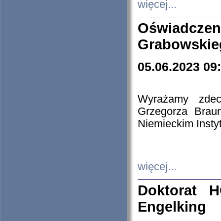
więcej...
Oświadczen
Grabowskie
05.06.2023 09
Wyrażamy zdecy
Grzegorza Brau
Niemieckim Insty
więcej...
Doktorat H
Engelking