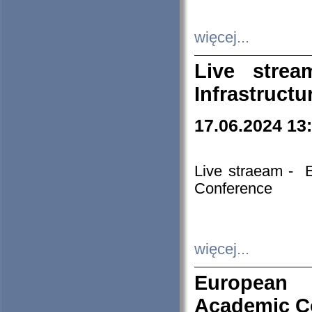
więcej...
Live stre
Infrastruct
17.06.2024 13
Live straeam - 
Conference
więcej...
European H
Academic C