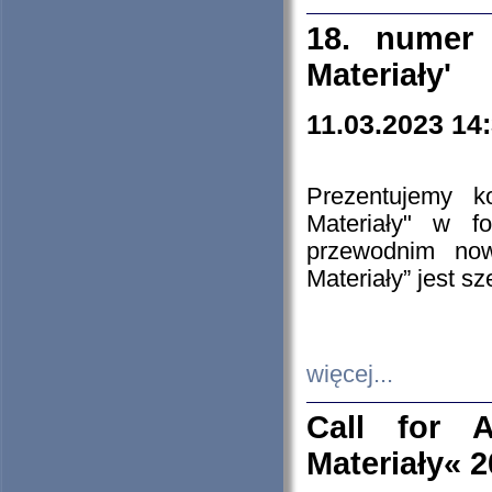
18. numer 
Materiały'
11.03.2023 14
Prezentujemy k
Materiały" w 
przewodnim now
Materiały” jest s
więcej...
Call for A
Materiały« 