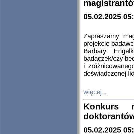
magistrantó
05.02.2025 05
Zapraszamy mag
projekcie badaw
Barbary Engel
badaczek/czy będ
i zróżnicowaneg
doświadczonej lid
więcej...
Konkurs n
doktorantó
05.02.2025 05