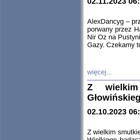
02.11.2023 06
AlexDancyg – przy
porwany przez H
Nir Oz na Pustyn
Gazy. Czekamy tu
więcej...
Z wielki
Głowińskie
02.10.2023 06
Z wielkim smutki