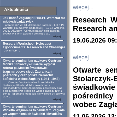
więcej...
Aktualności
Research W
Jak badać Zagładę? EHRI-PL Warsztat dla
młodych badaczy/ek
pobierz CfA w PDF Jak badać Zagładę? EHRI-PL
Research an
Warsztat dla młodych badaczy/ek – 13-17 września
2026, Oświęcim Centrum Badań nad Zagładą
Żydów IFiS PAN (członek polskiego w...
więcej...
19.06.2026 09
Research Workshop - Holocaust
Egodocuments: Research and Challenges
CfA in PDF ...
więcej...
więcej...
Otwarte seminarium naukowe Centrum -
Monika Stolarczyk-Bilardie wygłosi
Otwarte se
referat pt. Mobilni świadkowie i
transnarodowe sieci: Zagraniczni
pośrednicy oraz polska hierarchia
Stolarczyk-
kościelna wobec Zagłady (1941–1943)
Otwarte Seminarium Naukowe Monika
świadkowie
Stolarczyk-Bilardie Mobilni świadkowie i
transnarodowe sieci: Zagraniczni pośrednicy oraz
polska hierarchia kościelna wobec Zagłady (1941–
pośrednicy
1943) Spotkanie odbędzie się w środę 24 czerwca
br. w ...
więcej...
wobec Zagła
Otwarte seminarium naukowe Centrum -
Wioletta Wejman Ja to pamiętam. Zagłada
we wspomnieniach świadkiń i świadków
11.06.2026 12