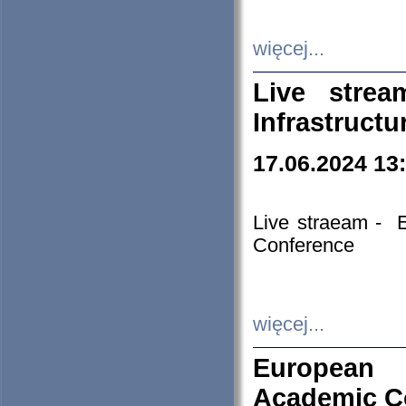
więcej...
Live stre
Infrastruct
17.06.2024 13
Live straeam - 
Conference
więcej...
European H
Academic C