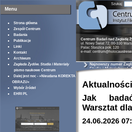
Szukaj:
Menu
Strona główna
Zespół Centrum
Badania
Centrum Badań nad Zagładą 
Publikacje
ul. Nowy Świat 72, 00-330 War
Linki
Palac Staszica pok. 120
e-mail: centrum@holocaustrese
Kontakt
Archiwum
Najnowszy numer Zagł
Zagłada Żydów. Studia i Materiały
Studia i Materiały vol. 
pismo naukowe Centrum
Dalej jest noc - »Nieudana KOREKTA
Aktualnośc
OBRAZU«
Wybór źródeł
EHRI PL
Jak bada
Warsztat dl
24.06.2026 07