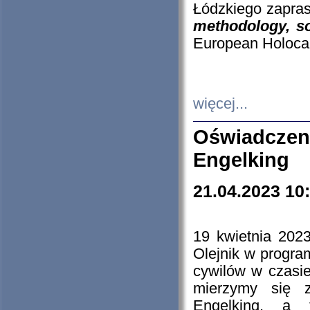
Łódzkiego zapras
methodology, so
European Holocau
więcej...
Oświadczen
Engelking
21.04.2023 10
19 kwietnia 2023
Olejnik w progra
cywilów w czasie
mierzymy się z
Engelking, a 