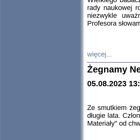
Wielkiego badacz
rady naukowej ro
niezwykle uważn
Profesora słowam
więcej...
Żegnamy Ne
05.08.2023 13
Ze smutkiem żeg
długie lata. Czł
Materiały" od chw