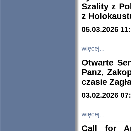
Szality z Po
z Holokaust
05.03.2026 11
więcej...
Otwarte Se
Panz, Zakop
czasie Zagł
03.02.2026 07
więcej...
Call for A