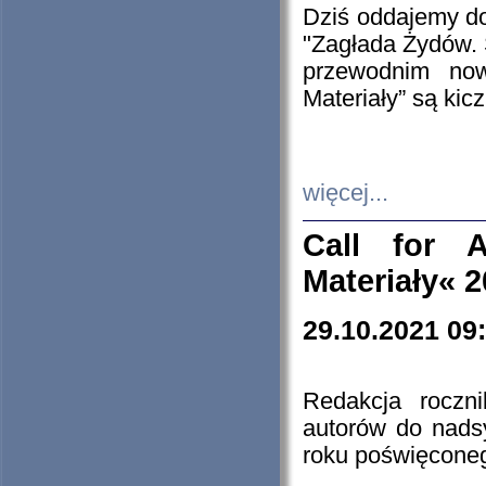
Dziś oddajemy 
"Zagłada Żydów. 
przewodnim now
Materiały” są kic
więcej...
Call for A
Materiały« 
29.10.2021 09
Redakcja roczn
autorów do nads
roku poświęcone