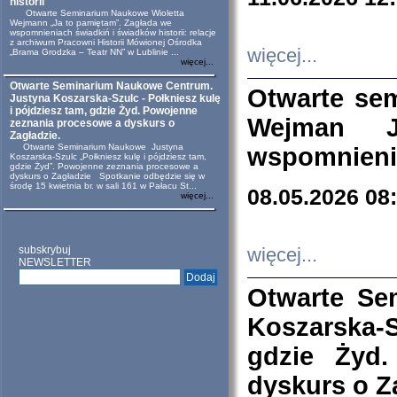
historii
Otwarte Seminarium Naukowe Wioletta
Wejmann „Ja to pamiętam”. Zagłada we
wspomnieniach świadkiń i świadków historii: relacje
z archiwum Pracowni Historii Mówionej Ośrodka
więcej...
„Brama Grodzka – Teatr NN” w Lublinie ...
więcej...
Otwarte Seminarium Naukowe Centrum.
Otwarte se
Justyna Koszarska-Szulc - Połkniesz kulę
i pójdziesz tam, gdzie Żyd. Powojenne
Wejman 
zeznania procesowe a dyskurs o
Zagładzie.
Otwarte Seminarium Naukowe Justyna
wspomnienia
Koszarska-Szulc „Połkniesz kulę i pójdziesz tam,
gdzie Żyd”. Powojenne zeznania procesowe a
dyskurs o Zagładzie Spotkanie odbędzie się w
środę 15 kwietnia br. w sali 161 w Pałacu St...
08.05.2026 08
więcej...
subskrybuj
więcej...
NEWSLETTER
Otwarte Se
Koszarska-S
gdzie Żyd
dyskurs o Z