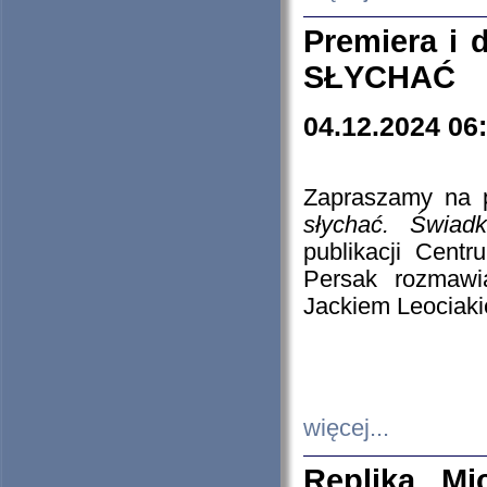
Premiera i
SŁYCHAĆ
04.12.2024 06
Zapraszamy na p
słychać. Świad
publikacji Cen
Persak rozmawi
Jackiem Leociaki
więcej...
Replika Mi