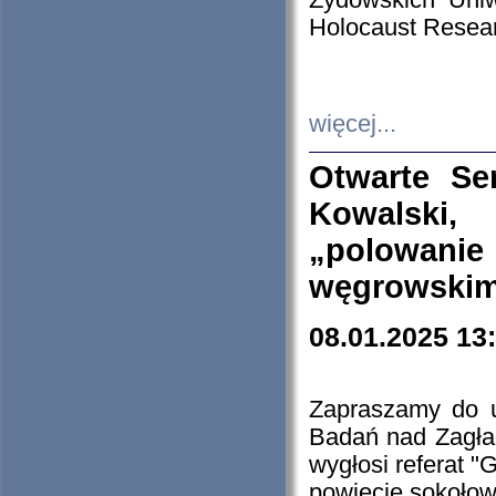
Żydowskich Uniw
Holocaust Resear
więcej...
Otwarte Se
Kowalski, 
„polowanie
węgrowskim.
08.01.2025 13
Zapraszamy do 
Badań nad Zagła
wygłosi referat "
powiecie sokołow