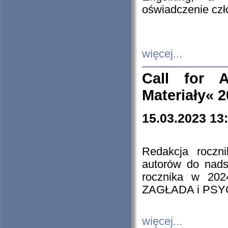
oświadczenie cz
więcej...
Call for A
Materiały« 
15.03.2023 13
Redakcja roczn
autorów do nads
rocznika w 202
ZAGŁADA i PS
więcej...