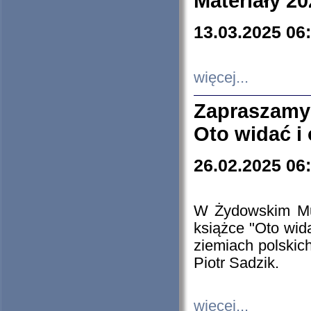
Materiały 20
13.03.2025 06
więcej...
Zapraszamy
Oto widać i
26.02.2025 06
W Żydowskim Muz
książce "Oto wid
ziemiach polski
Piotr Sadzik.
więcej...