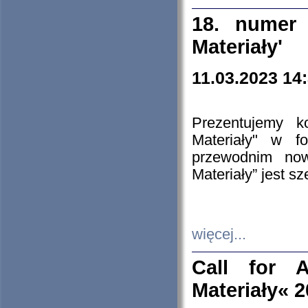
18. numer 
Materiały'
11.03.2023 14
Prezentujemy k
Materiały" w 
przewodnim now
Materiały” jest s
więcej...
Call for A
Materiały« 