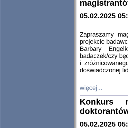
magistrantó
05.02.2025 05
Zapraszamy mag
projekcie badaw
Barbary Engel
badaczek/czy będ
i zróżnicowaneg
doświadczonej lid
więcej...
Konkurs n
doktorantó
05.02.2025 05