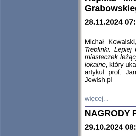
Grabowskieg
28.11.2024 07
Michał Kowalski
Treblinki. Lepie
miasteczek leżąc
lokalne
, który uk
artykuł prof. J
Jewish.pl
więcej...
NAGRODY P
29.10.2024 08