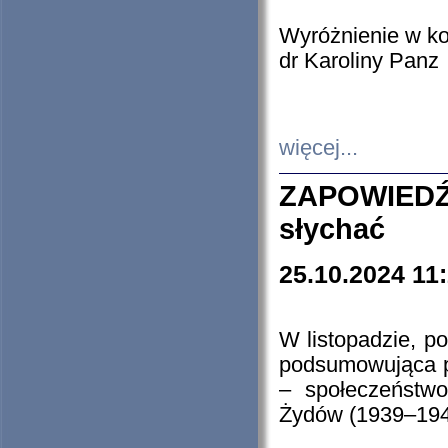
Wyróżnienie w k
dr Karoliny Panz
więcej...
ZAPOWIEDŹ
słychać
25.10.2024 11
W listopadzie, p
podsumowująca p
– społeczeństw
Żydów (1939–194