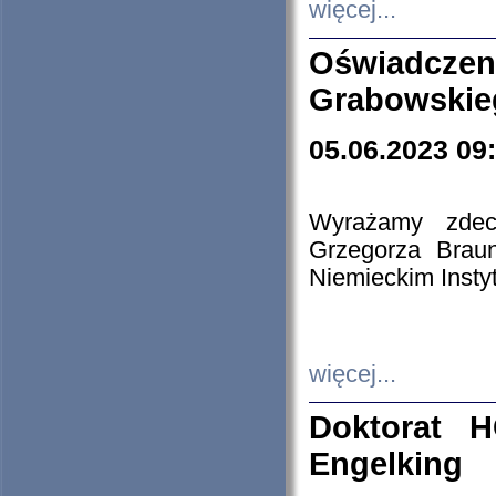
więcej...
Oświadczen
Grabowskie
05.06.2023 09
Wyrażamy zdecy
Grzegorza Brau
Niemieckim Insty
więcej...
Doktorat H
Engelking