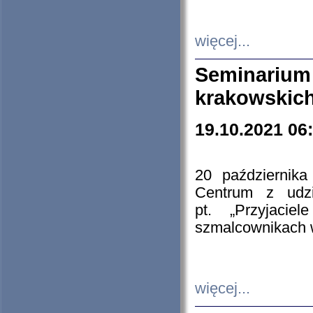
więcej...
Seminarium
krakowskich
19.10.2021 06
20 październik
Centrum z udzia
pt. „Przyjacie
szmalcownikach
więcej...