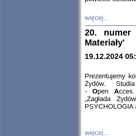
więcej...
20. numer 
Materiały'
19.12.2024 05
Prezentujemy kol
Żydów. Stud
-
O
pen
A
cces
„Zagłada Żydów
PSYCHOLOGIA 
więcej...