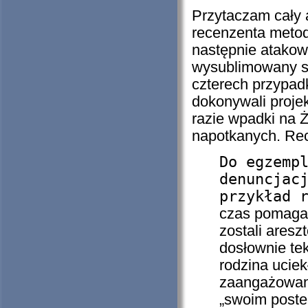
Przytaczam cały 
recenzenta metod
następnie atakow
wysublimowany sp
czterech przypad
dokonywali proje
razie wpadki na 
napotkanych. Rec
Do egzemp
denuncjac
przykład 
czas pomagal
zostali aresz
dosłownie tek
rodzina uciek
zaangażowana
„swoim poste