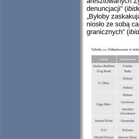
aresztowanych Ży
denuncjacji” (
ibi
„Byłoby zaskakuj
niosło ze sobą ca
granicznych” (
ibi