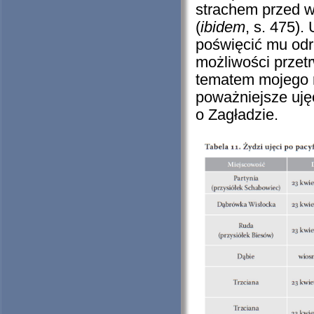
strachem przed 
(
ibidem
, s. 475).
poświęcić mu odr
możliwości przet
tematem mojego ro
poważniejsze ujęc
o Zagładzie.