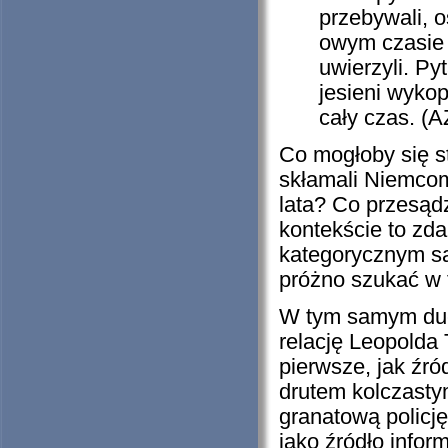
przebywali, o
owym czasie 
uwierzyli. Py
jesieni wykop
cały czas. (A
Co mogłoby się st
skłamali Niemcom,
lata? Co przesąd
kontekście to zda
kategorycznym są
próżno szukać w
W tym samym duch
relację Leopolda
pierwsze, jak źró
drutem kolczasty
granatową policję
jako źródło infor