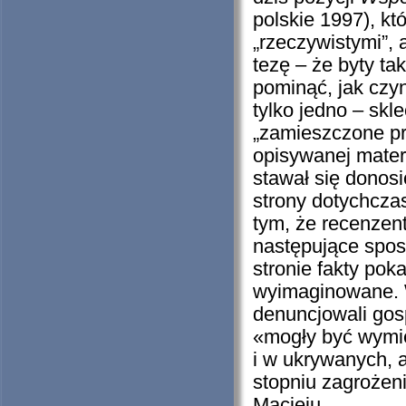
polskie 1997), kt
„rzeczywistymi”, 
tezę – że byty ta
pominąć, jak czyn
tylko jedno – skl
„zamieszczone pr
opisywanej materi
stawał się donosi
strony dotychcza
tym, że recenzent
następujące spost
stronie fakty pok
wyimaginowane. W
denuncjowali gos
«mogły być wymie
i w ukrywanych, 
stopniu zagrożeni 
Macieju.