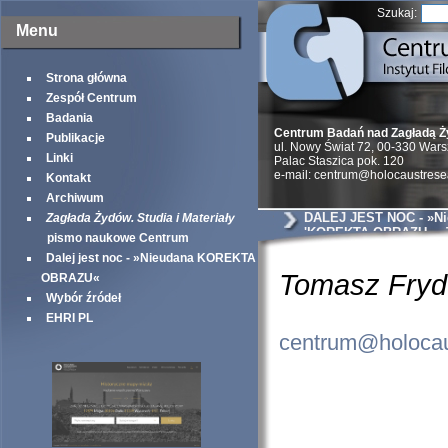
Szukaj:
Menu
Strona główna
Zespół Centrum
Badania
Centrum Badań nad Zagładą 
Publikacje
ul. Nowy Świat 72, 00-330 War
Linki
Palac Staszica pok. 120
e-mail: centrum@holocaustrese
Kontakt
Archiwum
DALEJ JEST NOC - »N
Zagłada Żydów. Studia i Materiały
'KOREKTA OBRAZU« - 
pismo naukowe Centrum
Dalej jest noc - »Nieudana KOREKTA
Tom
OBRAZU«
Wybór źródeł
EHRI PL
centrum@holocau