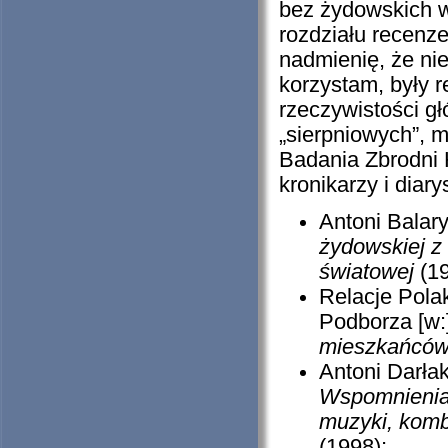
bez żydowskich 
rozdziału recenze
nadmienię, że nie
korzystam, były 
rzeczywistości g
„sierpniowych”, 
Badania Zbrodni 
kronikarzy i diar
Antoni Balar
żydowskiej z
światowej
(1
Relacje Pola
Podborza [w:
mieszkańców
Antoni Darła
Wspomnienia 
muzyki, komba
(1998);