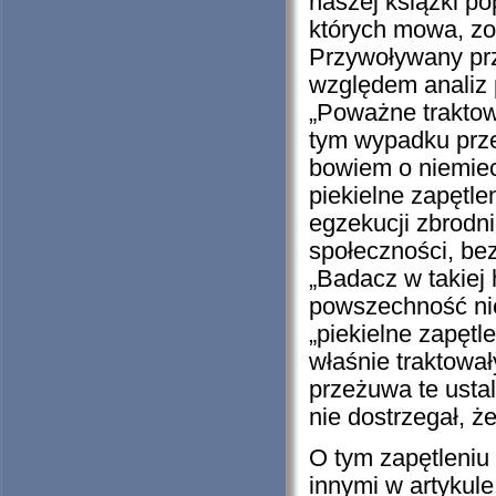
naszej książki po
których mowa, zos
Przywoływany prz
względem analiz
„Poważne traktow
tym wypadku prze
bowiem o niemiec
piekielne zapętle
egzekucji zbrodni
społeczności, be
„Badacz w takiej 
powszechność nie
„piekielne zapętl
właśnie traktowa
przeżuwa te ustal
nie dostrzegał, ż
O tym zapętleniu
innymi w artykule