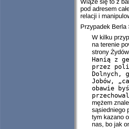
Wiąże się to z b
pod adresem całe
relacji i manipul
Przypadek Berla 
W kilku przy
na terenie po
strony Żydów
Hanią z g
przez pol
Dolnych, 
Jobów, „c
obawie by
przechowa
mężem znaleźl
sąsiedniego p
tym kazano od
nas, bo jak o