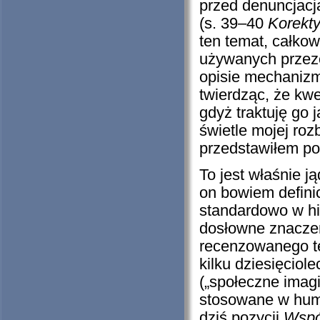
przed denuncjac
(s. 39–40
Korekty
ten temat, całkow
używanych przez
opisie mechanizm
twierdząc, że kw
gdyż traktuję go 
świetle mojej ro
przedstawiłem p
To jest właśnie 
on bowiem defini
standardowo w hi
dosłowne znaczeni
recenzowanego te
kilku dziesięciol
(„społeczne imagi
stosowane w huma
dziś pozycji
Wspó