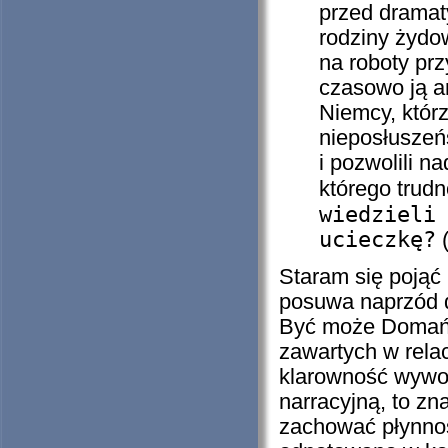
przed dramat
rodziny żydow
na roboty pr
czasowo ją a
Niemcy, którz
nieposłuszeń
i pozwolili n
którego trud
wiedzieli
ucieczkę?
(
Staram się pojąć 
posuwa naprzód d
Być może Domańs
zawartych w rela
klarowność wywod
narracyjną, to zn
zachować płynność