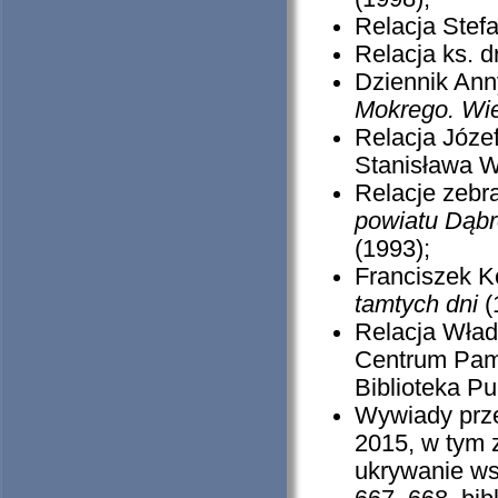
Relacja Stefa
Relacja ks. d
Dziennik Ann
Mokrego. Wie
Relacja Józe
Stanisława W
Relacje zebr
powiatu Dąbr
(1993);
Franciszek K
tamtych dni
(
Relacja Wład
Centrum Pami
Biblioteka P
Wywiady prz
2015, w tym 
ukrywanie ws