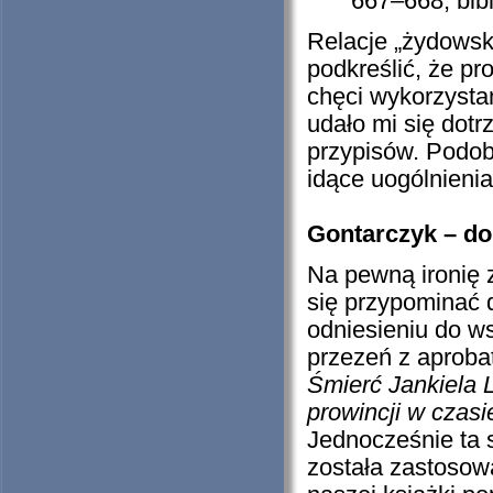
667–668, bibl
Relacje „żydowsk
podkreślić, że pr
chęci wykorzysta
udało mi się dot
przypisów. Podobn
idące uogólnienia
Gontarczyk – dob
Na pewną ironię 
się przypominać
odniesieniu do ws
przezeń z aprobat
Śmierć Jankiela L
prowincji w czasi
Jednocześnie ta 
została zastosow