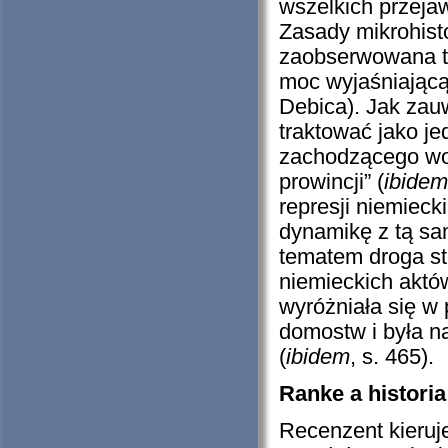
wszelkich przej
Zasady mikrohisto
zaobserwowana tu
moc wyjaśniającą
Debica). Jak zau
traktować jako j
zachodzącego wok
prowincji” (
ibidem
represji niemieck
dynamikę z tą sa
tematem droga st
niemieckich aktó
wyróżniała się w 
domostw i była n
(
ibidem
, s. 465).
Ranke a histori
Recenzent kieruj