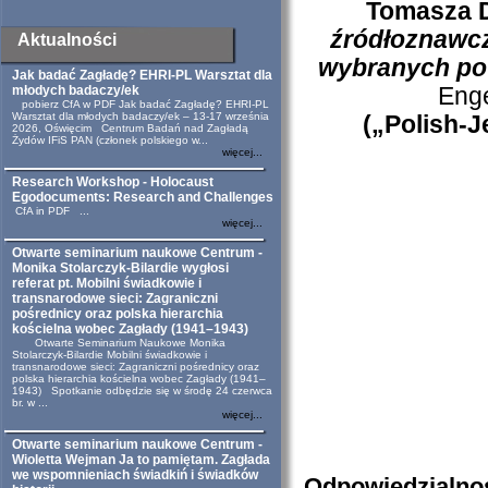
Tomasza 
źródłoznawcz
Aktualności
wybranych po
Jak badać Zagładę? EHRI-PL Warsztat dla
Eng
młodych badaczy/ek
pobierz CfA w PDF Jak badać Zagładę? EHRI-PL
Warsztat dla młodych badaczy/ek – 13-17 września
(„Polish-J
2026, Oświęcim Centrum Badań nad Zagładą
Żydów IFiS PAN (członek polskiego w...
więcej...
Research Workshop - Holocaust
Egodocuments: Research and Challenges
CfA in PDF ...
więcej...
Otwarte seminarium naukowe Centrum -
Monika Stolarczyk-Bilardie wygłosi
referat pt. Mobilni świadkowie i
transnarodowe sieci: Zagraniczni
pośrednicy oraz polska hierarchia
kościelna wobec Zagłady (1941–1943)
Otwarte Seminarium Naukowe Monika
Stolarczyk-Bilardie Mobilni świadkowie i
transnarodowe sieci: Zagraniczni pośrednicy oraz
polska hierarchia kościelna wobec Zagłady (1941–
1943) Spotkanie odbędzie się w środę 24 czerwca
br. w ...
więcej...
Otwarte seminarium naukowe Centrum -
Wioletta Wejman Ja to pamiętam. Zagłada
we wspomnieniach świadkiń i świadków
Odpowiedzialno