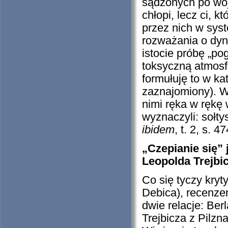
sądzonych po wojn
chłopi, lecz ci,
przez nich w syst
rozważania o dyn
istocie próbę „pog
toksyczną atmosf
formułuję to w ka
zaznajomiony). W 
nimi ręka w rękę 
wyznaczyli: sołtys
ibidem
, t. 2, s. 
„Czepianie się”
Leopolda Trejbi
Co się tyczy kryt
Debica), recenze
dwie relacje: Ber
Trejbicza z Pilzna