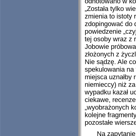
odnotowano w kol
„Została tylko wi
zmienia to istoty 
zdopingować do d
powiedzenie „czyj
tej osoby wraz z
Jobowie próbowali
złożonych z życzl
Nie sądzę. Ale co
spekulowania na t
miejsca uznałby r
niemieccy) niż za
wypadku kazał uc
ciekawe, recenzen
„wyobrażonych k
kolejne fragmenty
pozostałe wiersze
Na zapytani