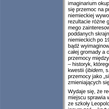
imaginarium okup
się przemoc na pr
niemieckiej wywoł
rezultacie różne
mego zainteresow
poddanych skrajne
niemieckich po 19
bądź wyimaginow
całej gromady a 
przemocy międzye
– historyk, które
kwestii (
ibidem
, 
przemocy jako „si
zmieniających si
Wydaje się, że r
miejscu sprawia w
ze szkoły Leopol