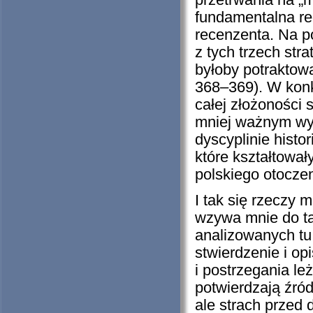
przetrwania na „mi
fundamentalna re
recenzenta. Na p
z tych trzech stra
byłoby potraktowa
368–369). W konk
całej złożoności 
mniej ważnym wymi
dyscyplinie histo
które kształtowa
polskiego otoczen
I tak się rzeczy 
wzywa mnie do ta
analizowanych tu
stwierdzenie i op
i postrzegania le
potwierdzają źród
ale strach przed 