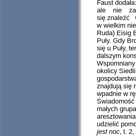
Faust dodała:
ale nie zam
się znaleźć 
w wielkim ni
Ruda) Eisig 
Puły. Gdy Bro
się u Puły, t
dalszym kons
Wspomniany w
okolicy Siedl
gospodarstwa
znajdują się m
wpadnie w ręc
Świadomość t
małych grupa
aresztowania,
udzielić pomo
jest noc
, t. 2