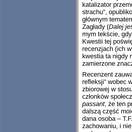
katalizator prze
strachu”, opubli
głównym tematem 
Zagłady (
Dalej je
mym tekście, gdyb
Kwestii tej pośw
recenzjach (ich 
kwestia ta nigdy 
zamierzone znac
Recenzent zauwa
refleksji” wobec
zbiorowej w stosu
członków społecz
passant
, że ten 
dalszą część moic
dana osoba – T.F
zachowaniu, i ni