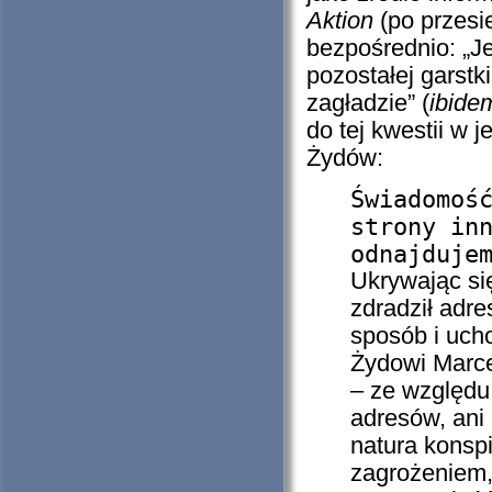
Aktion
(po przesi
bezpośrednio: „J
pozostałej garstk
zagładzie” (
ibide
do tej kwestii w
Żydów:
Świadomoś
strony in
odnajduje
Ukrywając si
zdradził adr
sposób i uc
Żydowi Marce
– ze względu
adresów, ani 
natura konsp
zagrożeniem, 