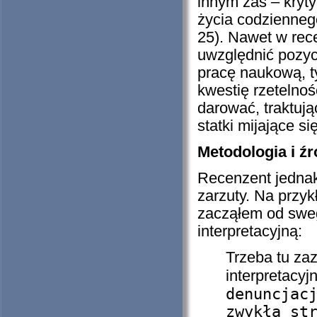
innym zaś – kryt
życia codzienneg
25). Nawet w rec
uwzględnić pozyc
pracę naukową, t
kwestię rzeteln
darować, traktują
statki mijające s
Metodologia i źr
Recenzent jednak
zarzuty. Na przy
zacząłem od sweg
interpretacyjną:
Trzeba tu za
interpretacy
denuncjac
zwykłą st