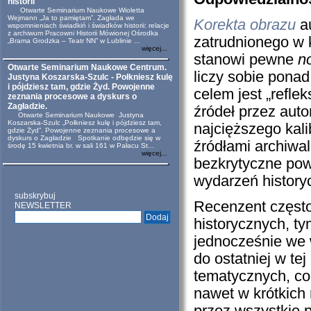
historii
Otwarte Seminarium Naukowe Wioletta
Wejmann „Ja to pamiętam”. Zagłada we
Korekta obrazu
au
wspomnieniach świadkiń i świadków historii: relacje
z archiwum Pracowni Historii Mówionej Ośrodka
zatrudnionego w 
„Brama Grodzka – Teatr NN” w Lublinie ...
więcej...
stanowi pewne
n
Otwarte Seminarium Naukowe Centrum.
liczy sobie ponad
Justyna Koszarska-Szulc - Połkniesz kulę
i pójdziesz tam, gdzie Żyd. Powojenne
celem jest „refl
zeznania procesowe a dyskurs o
Zagładzie.
źródeł przez au
Otwarte Seminarium Naukowe Justyna
Koszarska-Szulc „Połkniesz kulę i pójdziesz tam,
najcięższego kal
gdzie Żyd”. Powojenne zeznania procesowe a
dyskurs o Zagładzie Spotkanie odbędzie się w
źródłami archiwal
środę 15 kwietnia br. w sali 161 w Pałacu St...
więcej...
bezkrytyczne powi
wydarzeń historyc
subskrybuj
Recenzent często
NEWSLETTER
historycznych, t
jednocześnie we 
do ostatniej w te
tematycznych, co
nawet w krótkich