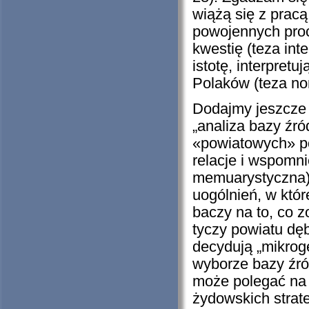
wiążą się z prac
powojennych proc
kwestię (teza int
istotę, interpret
Polaków (teza no
Dodajmy jeszcze 
„analiza bazy źr
«powiatowych» po
relacje i wspomni
memuarystyczna)” 
uogólnień, w któr
baczy na to, co 
tyczy powiatu dęb
decydują „mikroge
wyborze bazy źród
może polegać na 
żydowskich strate