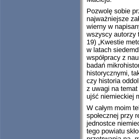
Pozwolę sobie pr
najważniejsze zał
wierny w napisan
wszyscy autorzy 
19) „Kwestie meto
w latach siedemdz
współpracy z nau
badań mikrohisto
historycznymi, ta
czy historia oddo
z uwagi na tema
ujść niemieckiej 
W całym moim tek
społecznej przy r
jednostce niemie
tego powiatu skło