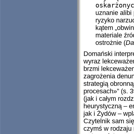
oskarżony
uznanie alibi
ryzyko narzuc
kątem „obwin
materiale źr
ostrożnie (
Da
Domański interpr
wyraz lekceważen
brzmi lekceważen
zagrożenia denun
strategią obronn
procesach»” (s. 
(jak i całym roz
heurystyczną – e
jak i Żydów – wpl
Czytelnik sam się 
czymś w rodzaju 