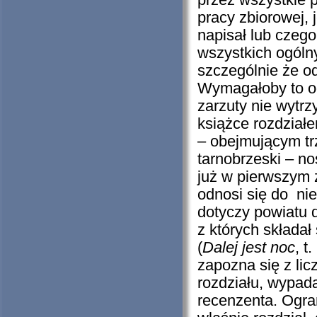
przez wszystkie p
pracy zbiorowej, 
napisał lub czego
wszystkich ogóln
szczególnie że od 
Wymagałoby to od
zarzuty nie wytr
książce rozdział
– obejmującym trz
tarnobrzeski – n
już w pierwszym z
odnosi się do nie
dotyczy powiatu 
z których składał
(
Dalej jest noc
, t
zapozna się z lic
rozdziału, wypad
recenzenta. Ogran