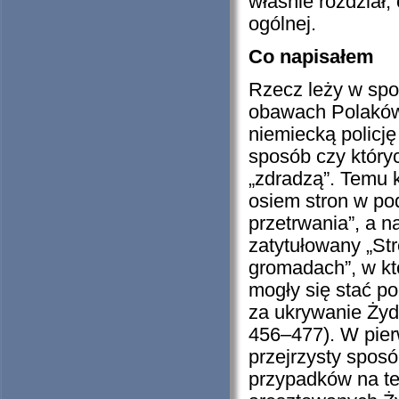
właśnie rozdział,
ogólnej.
Co napisałem
Rzecz leży w spos
obawach Polaków
niemiecką policję
sposób czy któryc
„zdradzą”. Temu 
osiem stron w pod
przetrwania”, a n
zatytułowany „St
gromadach”, w kt
mogły się stać po
za ukrywanie Żyd
456–477). W pier
przejrzysty spos
przypadków na te