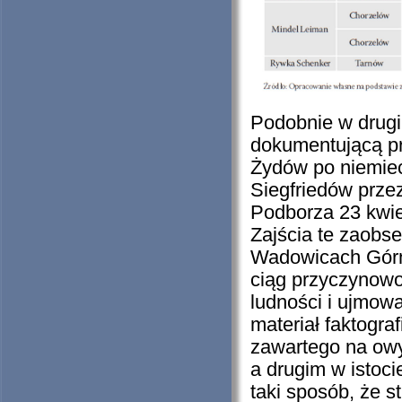
Podobnie w drugi
dokumentującą pr
Żydów po niemiec
Siegfriedów przez
Podborza 23 kwiet
Zajścia te zaobs
Wadowicach Górn
ciąg przyczynowo
ludności i ujmow
materiał faktogr
zawartego na owy
a drugim w istoci
taki sposób, że s