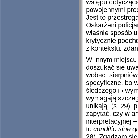
wstępu dotycząceg
powojennymi proc
Jest to przestro
Oskarżeni policja
właśnie sposób us
krytycznie podch
z kontekstu, zdan
W innym miejscu 
doszukać się uwa
wobec „sierpniówe
specyficzne, bo 
śledczego i «wymi
wymagają szczegól
unikają” (s. 29),
zapytać, czy w a
interpretacyjnej 
to
conditio sine 
28). Zgadzam się