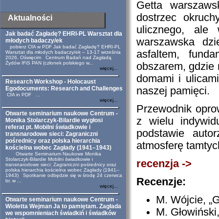
Getta warszaws
dostrzec okruc
Aktualności
ulicznego, ale
Jak badać Zagładę? EHRI-PL Warsztat dla
warszawska dzie
młodych badaczy/ek
pobierz CfA w PDF Jak badać Zagładę? EHRI-PL
asfaltem, fund
Warsztat dla młodych badaczy/ek – 13-17 września
2026, Oświęcim Centrum Badań nad Zagładą
Żydów IFiS PAN (członek polskiego w...
obszarem, gdzie 
więcej...
domami i ulicami
Research Workshop - Holocaust
Egodocuments: Research and Challenges
naszej pamięci.
CfA in PDF ...
więcej...
Przewodnik opro
Otwarte seminarium naukowe Centrum -
z wielu indywi
Monika Stolarczyk-Bilardie wygłosi
referat pt. Mobilni świadkowie i
podstawie autor
transnarodowe sieci: Zagraniczni
pośrednicy oraz polska hierarchia
atmosferę tamtych
kościelna wobec Zagłady (1941–1943)
Otwarte Seminarium Naukowe Monika
Stolarczyk-Bilardie Mobilni świadkowie i
recenzja ->
transnarodowe sieci: Zagraniczni pośrednicy oraz
polska hierarchia kościelna wobec Zagłady (1941–
1943) Spotkanie odbędzie się w środę 24 czerwca
Recenzje:
br. w ...
więcej...
M. Wójcie, „
Otwarte seminarium naukowe Centrum -
Wioletta Wejman Ja to pamiętam. Zagłada
M. Głowiński,
we wspomnieniach świadkiń i świadków