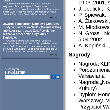
historii
19.09.2001, s
Otwarte Seminarium Naukowe Wioletta
Wejmann „Ja to pamiętam”. Zagłada we
J. Jedlicki, 
wspomnieniach świadkiń i świadków historii: relacje
z archiwum Pracowni Historii Mówionej Ośrodka
P. Śpiewak, 
„Brama Grodzka – Teatr NN” w Lublinie ...
więcej...
A. Żbikowski,
Otwarte Seminarium Naukowe Centrum.
M. Młodkowsk
Justyna Koszarska-Szulc - Połkniesz kulę
i pójdziesz tam, gdzie Żyd. Powojenne
N. Gross, „No
zeznania procesowe a dyskurs o
Zagładzie.
5.04.2002
Otwarte Seminarium Naukowe Justyna
Koszarska-Szulc „Połkniesz kulę i pójdziesz tam,
A. Kopiński, 
gdzie Żyd”. Powojenne zeznania procesowe a
dyskurs o Zagładzie Spotkanie odbędzie się w
środę 15 kwietnia br. w sali 161 w Pałacu St...
Nagrody:
więcej...
Nagroda KLI
Porozumienia
subskrybuj
NEWSLETTER
Varsaviana
Nagroda „Now
Kultury)
Dyplom Honor
Warszawy, Mu
Przyjaciół W