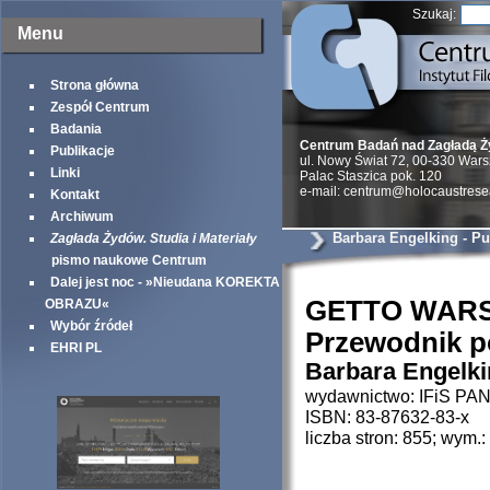
Szukaj:
Menu
Strona główna
Zespół Centrum
Badania
Centrum Badań nad Zagładą 
Publikacje
ul. Nowy Świat 72, 00-330 War
Linki
Palac Staszica pok. 120
e-mail: centrum@holocaustrese
Kontakt
Archiwum
Barbara Engelking - Pu
Zagłada Żydów. Studia i Materiały
pismo naukowe Centrum
Dalej jest noc - »Nieudana KOREKTA
GETTO WAR
OBRAZU«
Wybór źródeł
Przewodnik po
EHRI PL
Barbara Engelki
wydawnictwo: IFiS PAN
ISBN: 83-87632-83-x
liczba stron: 855; wym.