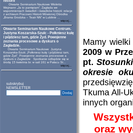
historii
Otwarte Seminarium Naukowe Wioletta
Wejmann „Ja to pamiętam”. Zagłada we
wspomnieniach świadkiń i świadków historii: relacje
z archiwum Pracowni Historii Mówionej Ośrodka
„Brama Grodzka – Teatr NN” w Lublinie ...
więcej...
Otwarte Seminarium Naukowe Centrum.
Justyna Koszarska-Szulc - Połkniesz kulę
i pójdziesz tam, gdzie Żyd. Powojenne
Mamy wielki 
zeznania procesowe a dyskurs o
Zagładzie.
2009 w Prz
Otwarte Seminarium Naukowe Justyna
Koszarska-Szulc „Połkniesz kulę i pójdziesz tam,
gdzie Żyd”. Powojenne zeznania procesowe a
pt.
Stosunk
dyskurs o Zagładzie Spotkanie odbędzie się w
środę 15 kwietnia br. w sali 161 w Pałacu St...
więcej...
okresie oku
przedsięwzi
subskrybuj
NEWSLETTER
Tkuma All-Uk
innych organi
Wszystk
oraz wy