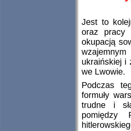
Jest to kole
oraz pracy 
okupacją so
wzajemnym 
ukraińskiej 
we Lwowie.
Podczas teg
formuły war
trudne i s
pomiędzy 
hitlerowsk