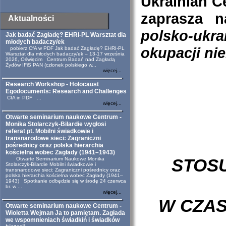
Ukrainian C
zaprasza 
Aktualności
polsko-ukr
Jak badać Zagładę? EHRI-PL Warsztat dla
młodych badaczy/ek
okupacji nie
pobierz CfA w PDF Jak badać Zagładę? EHRI-PL
Warsztat dla młodych badaczy/ek – 13-17 września
2026, Oświęcim Centrum Badań nad Zagładą
Żydów IFiS PAN (członek polskiego w...
więcej...
Research Workshop - Holocaust
Egodocuments: Research and Challenges
CfA in PDF ...
więcej...
Otwarte seminarium naukowe Centrum -
Monika Stolarczyk-Bilardie wygłosi
referat pt. Mobilni świadkowie i
transnarodowe sieci: Zagraniczni
pośrednicy oraz polska hierarchia
kościelna wobec Zagłady (1941–1943)
STOS
Otwarte Seminarium Naukowe Monika
Stolarczyk-Bilardie Mobilni świadkowie i
transnarodowe sieci: Zagraniczni pośrednicy oraz
polska hierarchia kościelna wobec Zagłady (1941–
1943) Spotkanie odbędzie się w środę 24 czerwca
br. w ...
więcej...
W CZAS
Otwarte seminarium naukowe Centrum -
Wioletta Wejman Ja to pamiętam. Zagłada
we wspomnieniach świadkiń i świadków