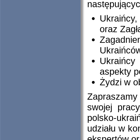
następujący
Ukraińcy,
oraz Zagł
Zagadnie
Ukraińców 
Ukraińcy
aspekty p
Żydzi w o
Zapraszamy 
swojej prac
polsko-ukra
udziału w kon
ekspertów or