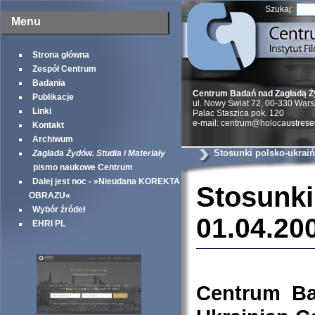
Szukaj:
Menu
Strona główna
Zespół Centrum
Badania
Centrum Badań nad Zagładą 
Publikacje
ul. Nowy Świat 72, 00-330 War
Linki
Palac Staszica pok. 120
e-mail: centrum@holocaustrese
Kontakt
Archiwum
Stosunki polsko-ukrai
Zagłada Żydów. Studia i Materiały
...
pismo naukowe Centrum
Dalej jest noc - »Nieudana KOREKTA
Stosunki
OBRAZU«
Wybór źródeł
01.04.20
EHRI PL
Centrum Ba