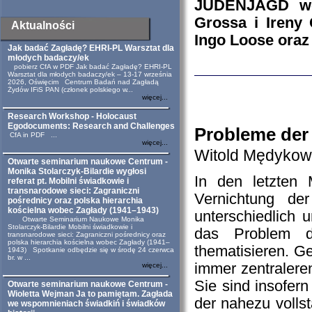
JUDENJAGD wes
Grossa i Ireny
Aktualności
Ingo Loose oraz
Jak badać Zagładę? EHRI-PL Warsztat dla
młodych badaczy/ek
pobierz CfA w PDF Jak badać Zagładę? EHRI-PL
Warsztat dla młodych badaczy/ek – 13-17 września
2026, Oświęcim Centrum Badań nad Zagładą
Żydów IFiS PAN (członek polskiego w...
więcej...
Research Workshop - Holocaust
Egodocuments: Research and Challenges
Probleme der 
CfA in PDF ...
więcej...
Witold Mędykow
Otwarte seminarium naukowe Centrum -
Monika Stolarczyk-Bilardie wygłosi
In den letzten 
referat pt. Mobilni świadkowie i
transnarodowe sieci: Zagraniczni
Vernichtung de
pośrednicy oraz polska hierarchia
kościelna wobec Zagłady (1941–1943)
unterschiedlich u
Otwarte Seminarium Naukowe Monika
Stolarczyk-Bilardie Mobilni świadkowie i
das Problem d
transnarodowe sieci: Zagraniczni pośrednicy oraz
polska hierarchia kościelna wobec Zagłady (1941–
thematisieren. G
1943) Spotkanie odbędzie się w środę 24 czerwca
br. w ...
immer zentralere
więcej...
Sie sind insofer
Otwarte seminarium naukowe Centrum -
Wioletta Wejman Ja to pamiętam. Zagłada
der nahezu volls
we wspomnieniach świadkiń i świadków