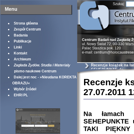
Szukaj:
Menu
Strona główna
Zespół Centrum
Badania
Centrum Badań nad Zagładą 
Publikacje
ul. Nowy Świat 72, 00-330 War
Linki
Palac Staszica pok. 120
e-mail: centrum@holocaustrese
Kontakt
Archiwum
Recenzje książek na ł
Zagłada Żydów. Studia i Materiały
SEHEPUNKTE.de
pismo naukowe Centrum
Dalej jest noc - »Nieudana KOREKTA
Recenzje k
OBRAZU«
Wybór źródeł
27.07.2011 1
EHRI PL
Na łamach in
SEHEPUNKTE uka
TAKI PIĘKNY