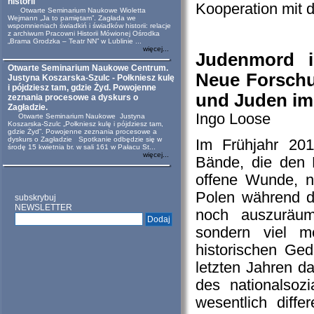
historii
Kooperation mit 
Otwarte Seminarium Naukowe Wioletta
Wejmann „Ja to pamiętam”. Zagłada we
wspomnieniach świadkiń i świadków historii: relacje
z archiwum Pracowni Historii Mówionej Ośrodka
„Brama Grodzka – Teatr NN” w Lublinie ...
więcej...
Judenmord im
Otwarte Seminarium Naukowe Centrum.
Neue Forschu
Justyna Koszarska-Szulc - Połkniesz kulę
i pójdziesz tam, gdzie Żyd. Powojenne
und Juden im
zeznania procesowe a dyskurs o
Zagładzie.
Ingo Loose
Otwarte Seminarium Naukowe Justyna
Koszarska-Szulc „Połkniesz kulę i pójdziesz tam,
gdzie Żyd”. Powojenne zeznania procesowe a
dyskurs o Zagładzie Spotkanie odbędzie się w
Im Frühjahr 2011
środę 15 kwietnia br. w sali 161 w Pałacu St...
więcej...
Bände, die den 
offene Wunde, ne
Polen während de
subskrybuj
NEWSLETTER
noch auszuräum
sondern viel m
historischen Ge
letzten Jahren d
des nationalsoz
wesentlich diffe