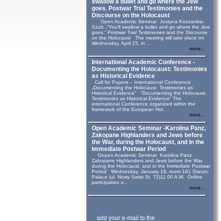
swallow a bullet and go where the Jew
goes. Postwar Trial Testimonies and the
Discourse on the Holocaust
Open Academic Seminar Justyna Koszarska-
Szulc „“You’ll swallow a bullet and go where the Jew
goes.” Postwar Trial Testimonies and the Discourse
on the Holocaust The meeting will take place on
Wednesday, April 15, in ...
more...
International Academic Conference -
Documenting the Holocaust: Testimonies
as Historical Evidence
Call for Papers – International Conference
„Documenting the Holocaust: Testimonies as
Historical Evidence” “Documenting the Holocaust:
Testimonies as Historical Evidence” The
international Conference organized within the
framework of the European Hol...
more...
Open Academic Seminar -Karolina Panz,
Zakopane Highlanders and Jews before
the War, during the Holocaust, and in the
Immediate Postwar Period
Oopen Academic Seminar Karolina Panz
Zakopane Highlanders and Jews before the War,
during the Holocaust, and in the Immediate Postwar
Period Wednesday, January 18, room 161 Staszic
Palace (ul. Nowy Swiat St. 72)11.00 A.M. Online
participation v...
more...
add your e-mail to the