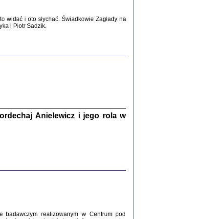
WŚRÓD ZATRUTYCH NOŻY ...
i z getta i okupowanej Warszawy
o widać i oto słychać. Świadkowie Zagłady na
c. i wstępem opatrzyła Agnieszka
a i Piotr Sadzik.
Haska
Warszawa 2017
dechaj Anielewicz i jego rola w
, Z POMOCĄ BOŻĄ, JUŻ NIEBAWEM ...
 i Mirki Piżyców o życiu w getcie i okupowanej
ępem opatrzyła Barbara Engelking i Havi Dreifuss
2017
kcie badawczym realizowanym w Centrum pod