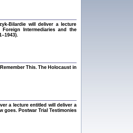
dra Bańkowska, wstęp Jacek Leociak
Warszawa 2021
‑Bilardie will deliver a lecture
 Foreign Intermediaries and the
1–1943).
ów.
iały
1
21
I Remember This. The Holocaust in
NIESIE NAM KOLEJNA GODZINA ...
isany w ukryciu w latach 1943-1944
ara Engelking, tłum. z jidysz Monika
Polit
Warszawa 2020
 a lecture entitled will deliver a
ew goes. Postwar Trial Testimonies
ów.