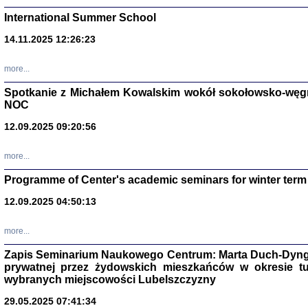
International Summer School
14.11.2025 12:26:23
more...
DALEJ JEST NOC. Los
Spotkanie z Michałem Kowalskim wokół sokołowsko-węg
NOC
red. i wstę
12.09.2025 09:20:56
more...
Programme of Center's academic seminars for winter term
12.09.2025 04:50:13
ŻADNA BLA
Wspomnieni
more...
Stanisław A
Warszawa 
Zapis Seminarium Naukowego Centrum: Marta Duch-Dyng
prywatnej przez żydowskich mieszkańców w okresie t
wybranych miejscowości Lubelszczyzny
29.05.2025 07:41:34