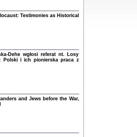
iały
0
20
ocaust: Testimonies as Historical
kiego Żyda wspomnienia, łzy i myśli
Zapiski z okupacyjnej Warszawy
a-Dehe wgłosi referat nt. Losy
Polski i ich pionierska praca z
konowski, oprac. Marta Janczewska
Warszawa 2020
anders and Jews before the War,
Y TE SŁOWA JEST PRACOWNIKIEM
GETTOWEJ INSTYTUCJI ...
d
nnika' i inne pisma z łódzkiego getta
 z jidysz, oprac. i wstęp. Monika Polit
Warszawa 2019