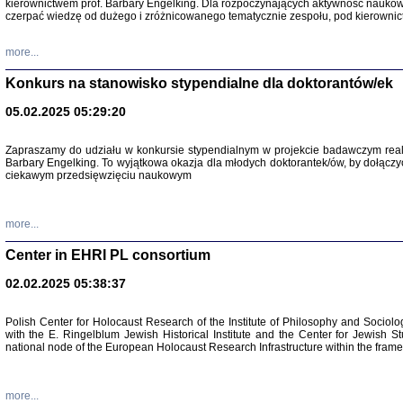
kierownictwem prof. Barbary Engelking. Dla rozpoczynających aktywność nauko
czerpać wiedzę od dużego i zróżnicowanego tematycznie zespołu, pod kierownic
more...
Konkurs na stanowisko stypendialne dla doktorantów/ek
05.02.2025 05:29:20
Zapraszamy do udziału w konkursie stypendialnym w projekcie badawczym rea
Barbary Engelking. To wyjątkowa okazja dla młodych doktorantek/ów, by dołączy
ciekawym przedsięwzięciu naukowym
SNY CHOCI
Okupacyjne 
Mazowieck
more...
oprac. i ws
Warszawa 
Center in EHRI PL consortium
02.02.2025 05:38:37
Polish Center for Holocaust Research of the Institute of Philosophy and Sociolo
with the E. Ringelblum Jewish Historical Institute and the Center for Jewish St
national node of the European Holocaust Research Infrastructure within the fram
more...