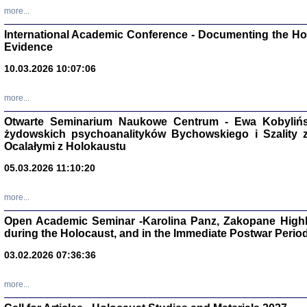
Studia i Mater
more...
nr 16, R. 202
Warszawa 20
International Academic Conference - Documenting the Hol
Evidence
10.03.2026 10:07:06
more...
Aryjs
Otwarte Seminarium Naukowe Centrum - Ewa Kobylińsk
żydowskich psychoanalityków Bychowskiego i Szality z 
Sewek O
Ocalałymi z Holokaustu
05.03.2026 11:10:20
more...
Open Academic Seminar -Karolina Panz, Zakopane Highl
PISZĄC
during the Holocaust, and in the Immediate Postwar Perio
'z Dzie
Józef Zelkowicz, tłum.
03.02.2026 07:36:36
more...