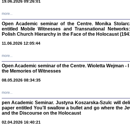
19.06.2026 09:26:01
oprac. Aleksan
more...
Open Academic seminar of the Centre. Monika Stolarczyk
entitled Mobile Witnesses and Transnational Networks:
Polish Church Hierarchy in the Face of the Holocaust (194
Zagłada Żyd
Studia i Mater
11.06.2026 12:05:44
nr 17, R. 202
Warszawa 20
more...
Open Academic seminar of the Centre. Wioletta Wejman - 
the Memories of Witnesses
08.05.2026 08:34:35
NIE WIEMY CO PRZY
Dziennik p
Moszek Baum, oprac. Barb
more...
pen Academic Seminar. Justyna Koszarska-Szulc will deliver
paper entitled You’ll swallow a bullet and go where the J
and the Discourse on the Holocaust
02.04.2026 16:40:21
Zagłada Żyd