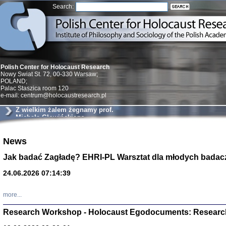
Search:
Polish Center for Holocaust Research
Nowy Swiat St. 72, 00-330 Warsaw;
POLAND;
Palac Staszica room 120
e-mail: centrum@holocaustresearch.pl
Z wielkim żalem żegnamy prof.
Michała Głowińskiego
Znowu mieliśmy
News
Dzienniki i pam
Binder Elza (El
Jak badać Zagładę? EHRI-PL Warsztat dla młodych badac
Wagner Rózia
oprac. Aleksa
24.06.2026 07:14:39
Warszawa 202
more...
Research Workshop - Holocaust Egodocuments: Researc