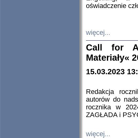
oświadczenie cz
więcej...
Call for A
Materiały« 
15.03.2023 13
Redakcja roczn
autorów do nads
rocznika w 202
ZAGŁADA i PS
więcej...