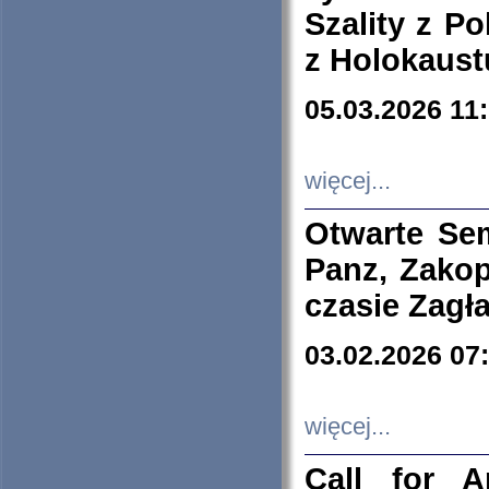
Szality z Po
z Holokaust
05.03.2026 11
więcej...
Otwarte Se
Panz, Zakop
czasie Zagł
03.02.2026 07
więcej...
Call for A