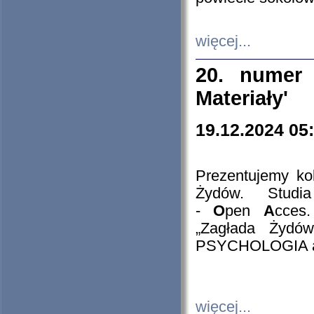
więcej...
20. numer 
Materiały'
19.12.2024 05
Prezentujemy kol
Żydów. Stud
-
O
pen
A
cces
„Zagłada Żydów
PSYCHOLOGIA 
więcej...