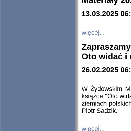
Materiały 20
13.03.2025 06
więcej...
Zapraszamy
Oto widać i
26.02.2025 06
W Żydowskim Muz
książce "Oto wid
ziemiach polski
Piotr Sadzik.
więcej...