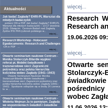
więcej...
Aktualności
Research W
Jak badać Zagładę? EHRI-PL Warsztat dla
młodych badaczy/ek
pobierz CfA w PDF Jak badać Zagładę? EHRI-PL
Research an
Warsztat dla młodych badaczy/ek – 13-17 września
2026, Oświęcim Centrum Badań nad Zagładą
Żydów IFiS PAN (członek polskiego w...
więcej...
19.06.2026 09
Research Workshop - Holocaust
Egodocuments: Research and Challenges
CfA in PDF ...
więcej...
więcej...
Otwarte seminarium naukowe Centrum -
Monika Stolarczyk-Bilardie wygłosi
Otwarte se
referat pt. Mobilni świadkowie i
transnarodowe sieci: Zagraniczni
pośrednicy oraz polska hierarchia
Stolarczyk-
kościelna wobec Zagłady (1941–1943)
Otwarte Seminarium Naukowe Monika
świadkowie
Stolarczyk-Bilardie Mobilni świadkowie i
transnarodowe sieci: Zagraniczni pośrednicy oraz
polska hierarchia kościelna wobec Zagłady (1941–
pośrednicy
1943) Spotkanie odbędzie się w środę 24 czerwca
br. w ...
więcej...
wobec Zagła
Otwarte seminarium naukowe Centrum -
Wioletta Wejman Ja to pamiętam. Zagłada
we wspomnieniach świadkiń i świadków
11.06.2026 12