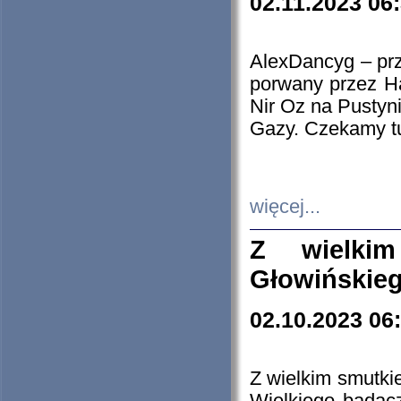
02.11.2023 06
AlexDancyg – przy
porwany przez H
Nir Oz na Pustyn
Gazy. Czekamy tu
więcej...
Z wielki
Głowińskie
02.10.2023 06
Z wielkim smutki