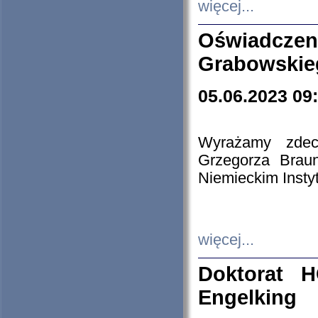
więcej...
Oświadczen
Grabowskie
05.06.2023 09
Wyrażamy zdecy
Grzegorza Brau
Niemieckim Insty
więcej...
Doktorat H
Engelking