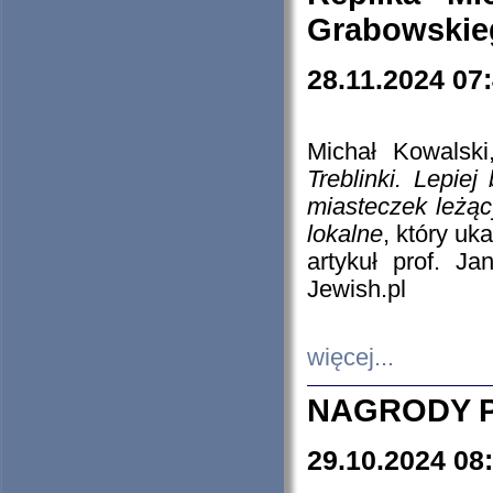
Grabowskieg
28.11.2024 07
Michał Kowalski
Treblinki. Lepie
miasteczek leżąc
lokalne
, który uk
artykuł prof. J
Jewish.pl
więcej...
NAGRODY P
29.10.2024 08