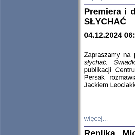
Premiera i
SŁYCHAĆ
04.12.2024 06
Zapraszamy na p
słychać. Świad
publikacji Cen
Persak rozmawi
Jackiem Leociaki
więcej...
Replika Mi