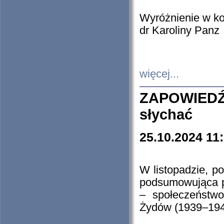
Wyróżnienie w k
dr Karoliny Panz
więcej...
ZAPOWIEDŹ
słychać
25.10.2024 11
W listopadzie, p
podsumowująca p
– społeczeństw
Żydów (1939–194