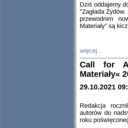
Dziś oddajemy 
"Zagłada Żydów. 
przewodnim now
Materiały” są kic
więcej...
Call for A
Materiały« 
29.10.2021 09
Redakcja roczn
autorów do nads
roku poświęcone