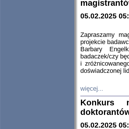
magistrantó
05.02.2025 05
Zapraszamy mag
projekcie badaw
Barbary Engel
badaczek/czy będ
i zróżnicowaneg
doświadczonej lid
więcej...
Konkurs n
doktorantó
05.02.2025 05