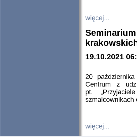
więcej...
Seminarium
krakowskich
19.10.2021 06
20 październik
Centrum z udzia
pt. „Przyjacie
szmalcownikach
więcej...