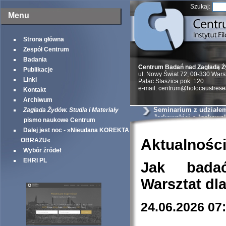
Szukaj:
Menu
Strona główna
Zespół Centrum
Badania
Centrum Badań nad Zagładą 
Publikacje
ul. Nowy Świat 72, 00-330 War
Linki
Palac Staszica pok. 120
e-mail: centrum@holocaustrese
Kontakt
Archiwum
Seminarium z udziałem 
Zagłada Żydów. Studia i Materiały
Jarkowskiej o krakows
pismo naukowe Centrum
szantażystach i szmal
Dalej jest noc - »Nieudana KOREKTA
Aktualnośc
OBRAZU«
Wybór źródeł
EHRI PL
Jak bada
Warsztat dl
24.06.2026 07