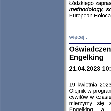
Łódzkiego zapras
methodology, so
European Holocau
więcej...
Oświadczen
Engelking
21.04.2023 10
19 kwietnia 2023
Olejnik w progra
cywilów w czasie
mierzymy się z
Engelking, a 