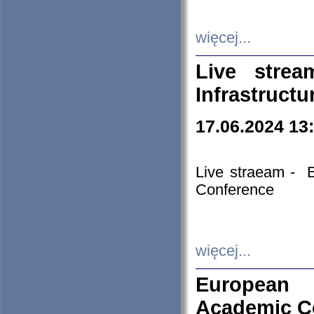
więcej...
Live stre
Infrastruct
17.06.2024 13
Live straeam - 
Conference
więcej...
European H
Academic C