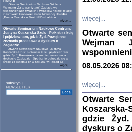
historii
Otwarte Seminarium Naukowe Wioletta
Wejmann „Ja to pamiętam”. Zagłada we
wspomnieniach świadkiń i świadków historii: relacje
z archiwum Pracowni Historii Mówionej Ośrodka
więcej...
„Brama Grodzka – Teatr NN” w Lublinie ...
więcej...
Otwarte Seminarium Naukowe Centrum.
Otwarte se
Justyna Koszarska-Szulc - Połkniesz kulę
i pójdziesz tam, gdzie Żyd. Powojenne
Wejman 
zeznania procesowe a dyskurs o
Zagładzie.
Otwarte Seminarium Naukowe Justyna
wspomnienia
Koszarska-Szulc „Połkniesz kulę i pójdziesz tam,
gdzie Żyd”. Powojenne zeznania procesowe a
dyskurs o Zagładzie Spotkanie odbędzie się w
środę 15 kwietnia br. w sali 161 w Pałacu St...
08.05.2026 08
więcej...
subskrybuj
więcej...
NEWSLETTER
Otwarte Se
Koszarska-S
gdzie Żyd
dyskurs o Z