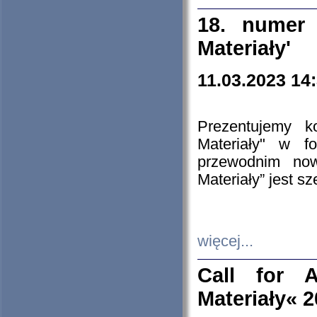
18. numer 
Materiały'
11.03.2023 14
Prezentujemy k
Materiały" w 
przewodnim now
Materiały” jest s
więcej...
Call for A
Materiały« 