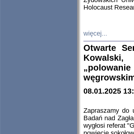
Żydowskich Uniw
Holocaust Resear
więcej...
Otwarte Se
Kowalski, 
„polowanie
węgrowskim.
08.01.2025 13
Zapraszamy do 
Badań nad Zagła
wygłosi referat "
powiecie sokołow