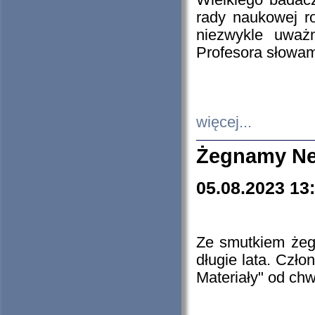
Wielkiego badacz
rady naukowej ro
niezwykle uważn
Profesora słowam
więcej...
Żegnamy Ne
05.08.2023 13
Ze smutkiem żeg
długie lata. Czł
Materiały" od chw