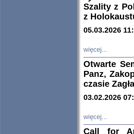
Szality z Po
z Holokaust
05.03.2026 11
więcej...
Otwarte Se
Panz, Zakop
czasie Zagł
03.02.2026 07
więcej...
Call for A