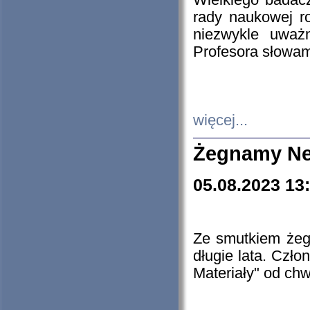
Wielkiego badacz
rady naukowej ro
niezwykle uważn
Profesora słowam
więcej...
Żegnamy Ne
05.08.2023 13
Ze smutkiem żeg
długie lata. Czł
Materiały" od chw