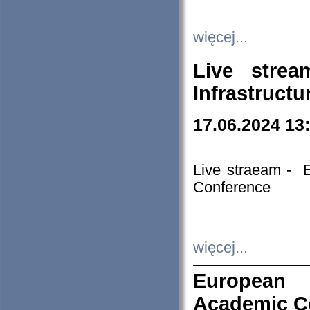
więcej...
Live stre
Infrastruct
17.06.2024 13
Live straeam - 
Conference
więcej...
European H
Academic C