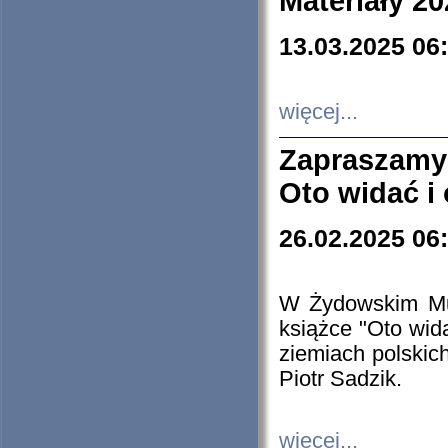
Materiały 20
13.03.2025 06
więcej...
Zapraszamy
Oto widać i
26.02.2025 06
W Żydowskim Muz
książce "Oto wid
ziemiach polski
Piotr Sadzik.
więcej...