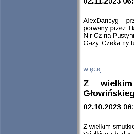
02.11.2023 06
AlexDancyg – przy
porwany przez H
Nir Oz na Pustyn
Gazy. Czekamy tu
więcej...
Z wielki
Głowińskie
02.10.2023 06
Z wielkim smutki