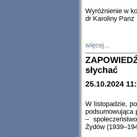
Wyróżnienie w k
dr Karoliny Panz
więcej...
ZAPOWIEDŹ
słychać
25.10.2024 11
W listopadzie, p
podsumowująca p
– społeczeństw
Żydów (1939–194