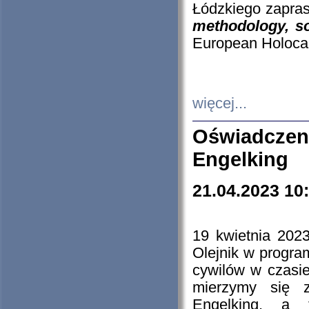
Łódzkiego zapras
methodology, so
European Holocau
więcej...
Oświadczen
Engelking
21.04.2023 10
19 kwietnia 2023
Olejnik w progra
cywilów w czasie
mierzymy się z
Engelking, a 