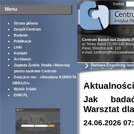
Szukaj:
Menu
Strona główna
Zespół Centrum
Badania
Centrum Badań nad Zagładą 
Publikacje
ul. Nowy Świat 72, 00-330 War
Linki
Palac Staszica pok. 120
e-mail: centrum@holocaustrese
Kontakt
Archiwum
Barbara Engelking lau
Zagłada Żydów. Studia i Materiały
Ireny Sendlerowej prz
pismo naukowe Centrum
Taube Philantropies
Dalej jest noc - »Nieudana KOREKTA
Aktualnośc
OBRAZU«
Wybór źródeł
EHRI PL
Jak bada
Warsztat dl
24.06.2026 07