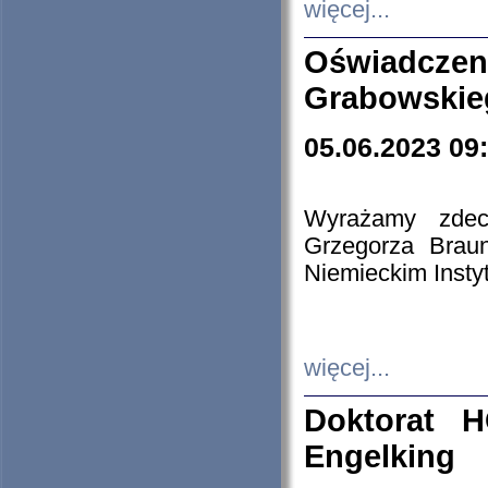
więcej...
Oświadczen
Grabowskie
05.06.2023 09
Wyrażamy zdecy
Grzegorza Brau
Niemieckim Insty
więcej...
Doktorat H
Engelking