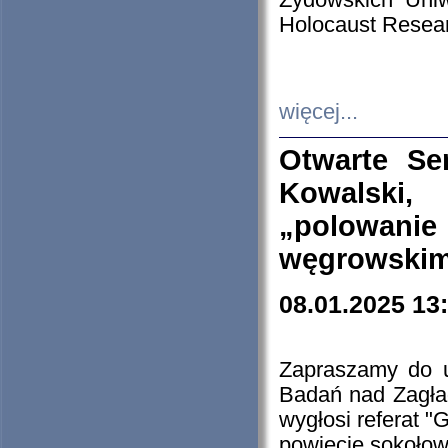
Żydowskich Uniw
Holocaust Resear
więcej...
Otwarte Se
Kowalski, 
„polowanie
węgrowskim.
08.01.2025 13
Zapraszamy do 
Badań nad Zagła
wygłosi referat "
powiecie sokołow