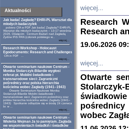
więcej...
Aktualności
Research W
Jak badać Zagładę? EHRI-PL Warsztat dla
młodych badaczy/ek
pobierz CfA w PDF Jak badać Zagładę? EHRI-PL
Research an
Warsztat dla młodych badaczy/ek – 13-17 września
2026, Oświęcim Centrum Badań nad Zagładą
Żydów IFiS PAN (członek polskiego w...
więcej...
19.06.2026 09
Research Workshop - Holocaust
Egodocuments: Research and Challenges
CfA in PDF ...
więcej...
więcej...
Otwarte seminarium naukowe Centrum -
Monika Stolarczyk-Bilardie wygłosi
Otwarte se
referat pt. Mobilni świadkowie i
transnarodowe sieci: Zagraniczni
pośrednicy oraz polska hierarchia
Stolarczyk-
kościelna wobec Zagłady (1941–1943)
Otwarte Seminarium Naukowe Monika
świadkowie
Stolarczyk-Bilardie Mobilni świadkowie i
transnarodowe sieci: Zagraniczni pośrednicy oraz
polska hierarchia kościelna wobec Zagłady (1941–
pośrednicy
1943) Spotkanie odbędzie się w środę 24 czerwca
br. w ...
więcej...
wobec Zagła
Otwarte seminarium naukowe Centrum -
Wioletta Wejman Ja to pamiętam. Zagłada
we wspomnieniach świadkiń i świadków
11.06.2026 12