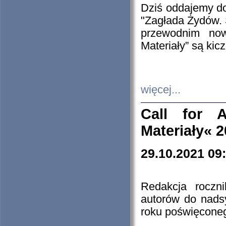
Dziś oddajemy 
"Zagłada Żydów. 
przewodnim now
Materiały” są kic
więcej...
Call for A
Materiały« 
29.10.2021 09
Redakcja roczn
autorów do nads
roku poświęcone