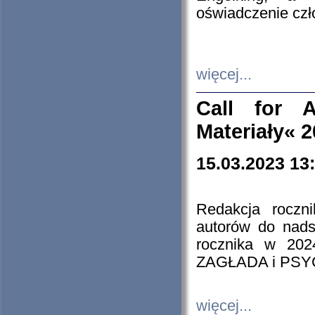
oświadczenie cz
więcej...
Call for A
Materiały« 
15.03.2023 13
Redakcja roczn
autorów do nads
rocznika w 202
ZAGŁADA i PS
więcej...