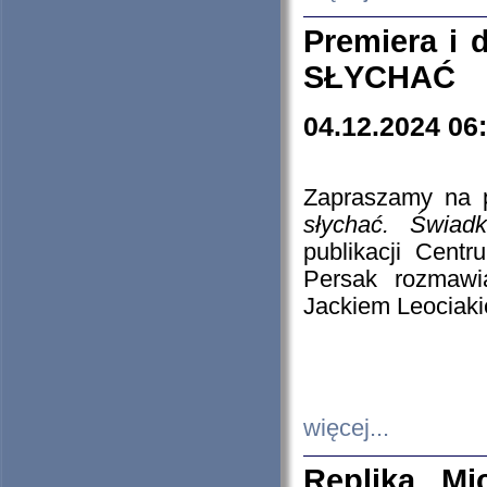
Premiera i
SŁYCHAĆ
04.12.2024 06
Zapraszamy na p
słychać. Świad
publikacji Cen
Persak rozmawi
Jackiem Leociaki
więcej...
Replika Mi