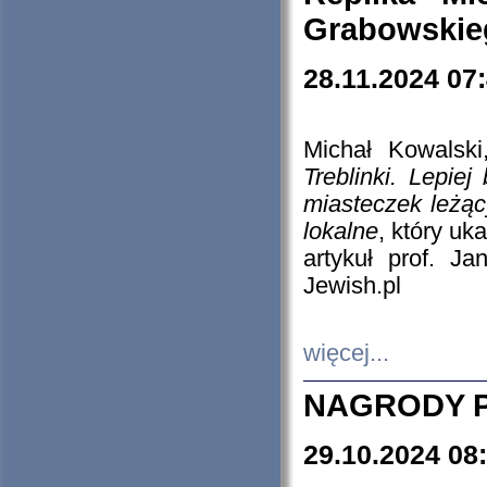
Grabowskieg
28.11.2024 07
Michał Kowalski
Treblinki. Lepie
miasteczek leżąc
lokalne
, który uk
artykuł prof. J
Jewish.pl
więcej...
NAGRODY P
29.10.2024 08