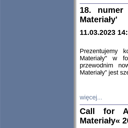
18. numer 
Materiały'
11.03.2023 14
Prezentujemy k
Materiały" w 
przewodnim now
Materiały” jest s
więcej...
Call for A
Materiały« 