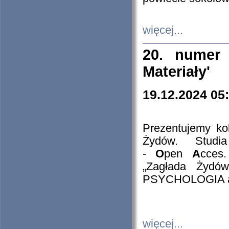
więcej...
20. numer 
Materiały'
19.12.2024 05
Prezentujemy kol
Żydów. Stud
-
O
pen
A
cces
„Zagłada Żydów
PSYCHOLOGIA 
więcej...