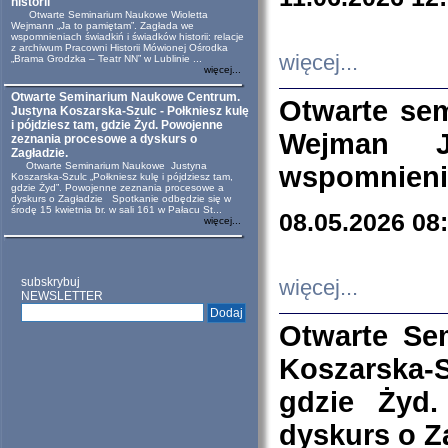
historii
Otwarte Seminarium Naukowe Wioletta
Wejmann „Ja to pamiętam”. Zagłada we
wspomnieniach świadkiń i świadków historii: relacje
z archiwum Pracowni Historii Mówionej Ośrodka
więcej...
„Brama Grodzka – Teatr NN” w Lublinie ...
więcej...
Otwarte Seminarium Naukowe Centrum.
Otwarte se
Justyna Koszarska-Szulc - Połkniesz kulę
i pójdziesz tam, gdzie Żyd. Powojenne
Wejman 
zeznania procesowe a dyskurs o
Zagładzie.
Otwarte Seminarium Naukowe Justyna
wspomnienia
Koszarska-Szulc „Połkniesz kulę i pójdziesz tam,
gdzie Żyd”. Powojenne zeznania procesowe a
dyskurs o Zagładzie Spotkanie odbędzie się w
środę 15 kwietnia br. w sali 161 w Pałacu St...
08.05.2026 08
więcej...
subskrybuj
więcej...
NEWSLETTER
Otwarte Se
Koszarska-S
gdzie Żyd
dyskurs o Z