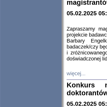
magistrantó
05.02.2025 05
Zapraszamy mag
projekcie badaw
Barbary Engel
badaczek/czy będ
i zróżnicowaneg
doświadczonej lid
więcej...
Konkurs n
doktorantó
05.02.2025 05