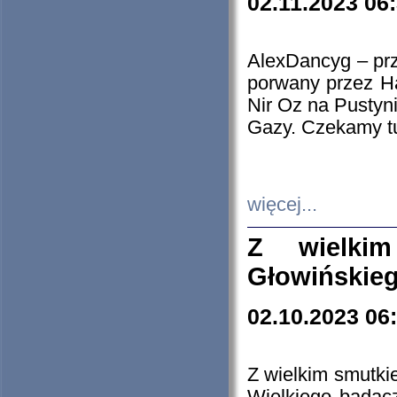
02.11.2023 06
AlexDancyg – przy
porwany przez H
Nir Oz na Pustyn
Gazy. Czekamy tu
więcej...
Z wielki
Głowińskie
02.10.2023 06
Z wielkim smutki