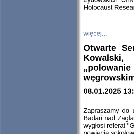
Żydowskich Uniw
Holocaust Resear
więcej...
Otwarte Se
Kowalski, 
„polowanie
węgrowskim.
08.01.2025 13
Zapraszamy do 
Badań nad Zagła
wygłosi referat "
powiecie sokołow