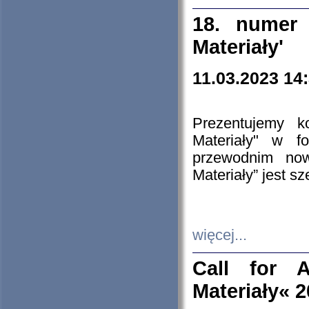
18. numer 
Materiały'
11.03.2023 14
Prezentujemy k
Materiały" w 
przewodnim now
Materiały” jest s
więcej...
Call for A
Materiały« 