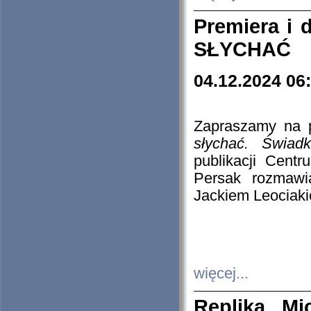
Premiera i
SŁYCHAĆ
04.12.2024 06
Zapraszamy na p
słychać. Świad
publikacji Cen
Persak rozmawi
Jackiem Leociaki
więcej...
Replika Mi