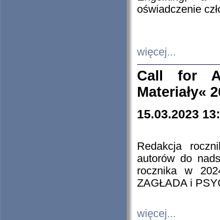
oświadczenie cz
więcej...
Call for A
Materiały« 
15.03.2023 13
Redakcja roczn
autorów do nads
rocznika w 202
ZAGŁADA i PS
więcej...