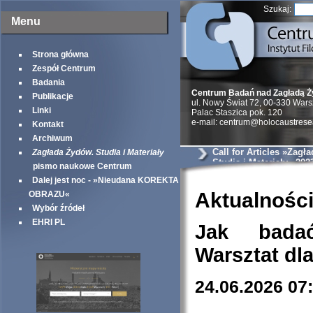
Szukaj:
Menu
Strona główna
Zespół Centrum
Badania
Centrum Badań nad Zagładą 
Publikacje
ul. Nowy Świat 72, 00-330 War
Linki
Palac Staszica pok. 120
e-mail: centrum@holocaustrese
Kontakt
Archiwum
Call for Articles »Zagł
Zagłada Żydów. Studia i Materiały
Studia i Materiały« 202
pismo naukowe Centrum
Dalej jest noc - »Nieudana KOREKTA
Aktualnośc
OBRAZU«
Wybór źródeł
EHRI PL
Jak bada
Warsztat dl
24.06.2026 07