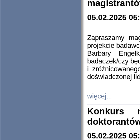
magistrantó
05.02.2025 05
Zapraszamy mag
projekcie badaw
Barbary Engel
badaczek/czy będ
i zróżnicowaneg
doświadczonej lid
więcej...
Konkurs n
doktorantó
05.02.2025 05