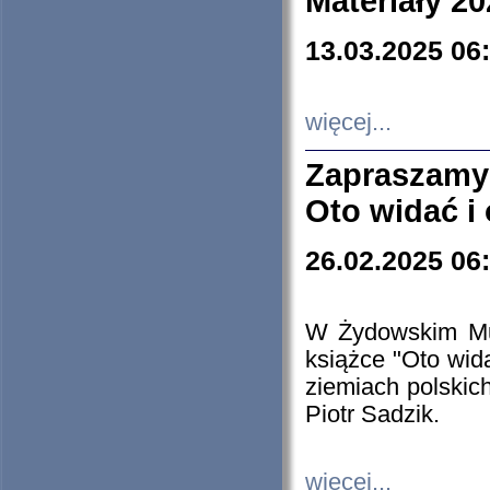
Materiały 20
13.03.2025 06
więcej...
Zapraszamy
Oto widać i
26.02.2025 06
W Żydowskim Muz
książce "Oto wid
ziemiach polski
Piotr Sadzik.
więcej...