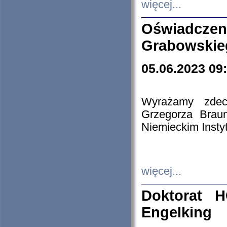
więcej...
Oświadczen
Grabowskie
05.06.2023 09
Wyrażamy zdecy
Grzegorza Brau
Niemieckim Insty
więcej...
Doktorat H
Engelking