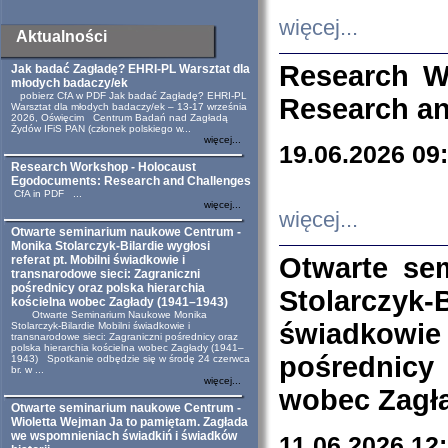
więcej...
Aktualności
Research W
Jak badać Zagładę? EHRI-PL Warsztat dla
młodych badaczy/ek
pobierz CfA w PDF Jak badać Zagładę? EHRI-PL
Research an
Warsztat dla młodych badaczy/ek – 13-17 września
2026, Oświęcim Centrum Badań nad Zagładą
Żydów IFiS PAN (członek polskiego w...
więcej...
19.06.2026 09
Research Workshop - Holocaust
Egodocuments: Research and Challenges
CfA in PDF ...
więcej...
więcej...
Otwarte seminarium naukowe Centrum -
Monika Stolarczyk-Bilardie wygłosi
Otwarte se
referat pt. Mobilni świadkowie i
transnarodowe sieci: Zagraniczni
pośrednicy oraz polska hierarchia
Stolarczyk-
kościelna wobec Zagłady (1941–1943)
Otwarte Seminarium Naukowe Monika
świadkowie
Stolarczyk-Bilardie Mobilni świadkowie i
transnarodowe sieci: Zagraniczni pośrednicy oraz
polska hierarchia kościelna wobec Zagłady (1941–
pośrednicy
1943) Spotkanie odbędzie się w środę 24 czerwca
br. w ...
więcej...
wobec Zagła
Otwarte seminarium naukowe Centrum -
Wioletta Wejman Ja to pamiętam. Zagłada
we wspomnieniach świadkiń i świadków
11.06.2026 12