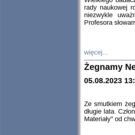
Wielkiego badacz
rady naukowej ro
niezwykle uważn
Profesora słowam
więcej...
Żegnamy Ne
05.08.2023 13
Ze smutkiem żeg
długie lata. Czł
Materiały" od chw