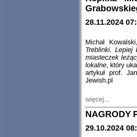
Grabowskieg
28.11.2024 07
Michał Kowalski
Treblinki. Lepie
miasteczek leżąc
lokalne
, który uk
artykuł prof. J
Jewish.pl
więcej...
NAGRODY P
29.10.2024 08