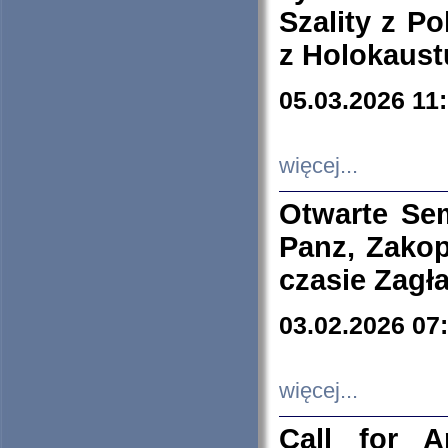
Szality z Po
z Holokaust
05.03.2026 11
więcej...
Otwarte Se
Panz, Zakop
czasie Zagł
03.02.2026 07
więcej...
Call for A