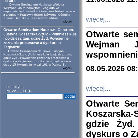
historii
Otwarte Seminarium Naukowe Wioletta
Wejmann „Ja to pamiętam”. Zagłada we
wspomnieniach świadkiń i świadków historii: relacje
z archiwum Pracowni Historii Mówionej Ośrodka
więcej...
„Brama Grodzka – Teatr NN” w Lublinie ...
więcej...
Otwarte Seminarium Naukowe Centrum.
Otwarte se
Justyna Koszarska-Szulc - Połkniesz kulę
i pójdziesz tam, gdzie Żyd. Powojenne
Wejman 
zeznania procesowe a dyskurs o
Zagładzie.
Otwarte Seminarium Naukowe Justyna
wspomnienia
Koszarska-Szulc „Połkniesz kulę i pójdziesz tam,
gdzie Żyd”. Powojenne zeznania procesowe a
dyskurs o Zagładzie Spotkanie odbędzie się w
środę 15 kwietnia br. w sali 161 w Pałacu St...
08.05.2026 08
więcej...
subskrybuj
więcej...
NEWSLETTER
Otwarte Se
Koszarska-S
gdzie Żyd
dyskurs o Z