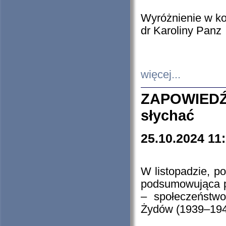
Wyróżnienie w k
dr Karoliny Panz
więcej...
ZAPOWIEDŹ
słychać
25.10.2024 11
W listopadzie, p
podsumowująca p
– społeczeństw
Żydów (1939–194