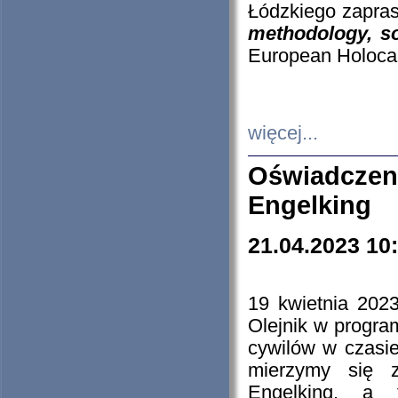
Łódzkiego zapras
methodology, so
European Holocau
więcej...
Oświadczen
Engelking
21.04.2023 10
19 kwietnia 2023
Olejnik w progra
cywilów w czasie
mierzymy się z
Engelking, a 