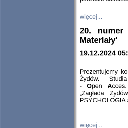
więcej...
20. numer 
Materiały'
19.12.2024 05
Prezentujemy kol
Żydów. Stud
-
O
pen
A
cces
„Zagłada Żydów
PSYCHOLOGIA 
więcej...