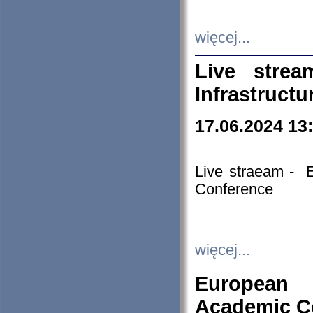
więcej...
Live stre
Infrastruct
17.06.2024 13
Live straeam - 
Conference
więcej...
European H
Academic C