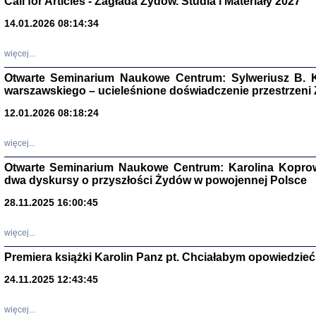
Call for Articles - Zagłada Żydów. Studia i Materiały 2027
14.01.2026 08:14:34
Aryjs
więcej...
Sewek O
Otwarte Seminarium Naukowe Centrum: Sylweriusz B. K
warszawskiego – ucieleśnione doświadczenie przestrzeni
12.01.2026 08:18:24
więcej...
PISZĄC
'z Dzie
Otwarte Seminarium Naukowe Centrum: Karolina Koprow
Józef Zelkowicz, tłum.
dwa dyskursy o przyszłości Żydów w powojennej Polsce
28.11.2025 16:00:45
więcej...
CZYTAJĄC GAZ
Premiera książki Karolin Panz pt. Chciałabym opowiedzieć 
Dziennik pisa
Jakub Hochbe
24.11.2025 12:43:45
Warszawa 201
więcej...