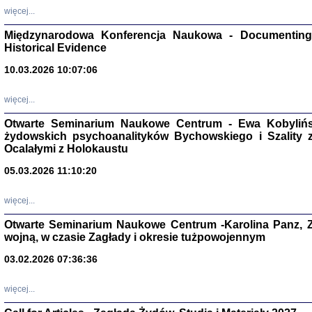
Zagłada Żyd
więcej...
Studia i Mater
nr 17, R. 202
Warszawa 20
Międzynarodowa Konferencja Naukowa - Documenting 
Historical Evidence
10.03.2026 10:07:06
więcej...
NIE WIEMY CO PRZY
Otwarte Seminarium Naukowe Centrum - Ewa Kobylińsk
Dziennik p
Moszek Baum, oprac. Barb
żydowskich psychoanalityków Bychowskiego i Szality z 
Ocalałymi z Holokaustu
05.03.2026 11:10:20
więcej...
Otwarte Seminarium Naukowe Centrum -Karolina Panz, Z
Zagłada Żyd
wojną, w czasie Zagłady i okresie tużpowojennym
Studia i Mater
nr 16, R. 202
Warszawa 20
03.02.2026 07:36:36
więcej...