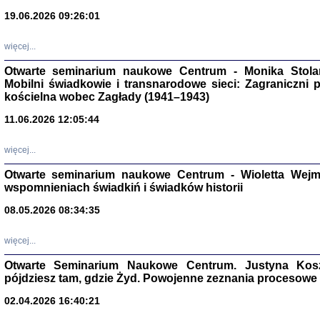
19.06.2026 09:26:01
więcej...
Otwarte seminarium naukowe Centrum - Monika Stolarcz
Mobilni świadkowie i transnarodowe sieci: Zagraniczni 
kościelna wobec Zagłady (1941–1943)
Znowu mieliśmy
11.06.2026 12:05:44
Dzienniki i pam
Binder Elza (El
Wagner Rózia
więcej...
oprac. Aleksa
Warszawa 202
Otwarte seminarium naukowe Centrum - Wioletta Wej
wspomnieniach świadkiń i świadków historii
08.05.2026 08:34:35
oprac. Aleksan
więcej...
Otwarte Seminarium Naukowe Centrum. Justyna Kosza
pójdziesz tam, gdzie Żyd. Powojenne zeznania procesowe 
02.04.2026 16:40:21