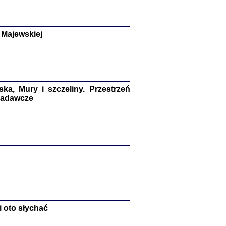
y Żydów w wybranych powiatach
okupowanej Polski
p Barbara Engelking, Jan Grabowski
Warszawa 2018
 Majewskiej
GA, ŻADNE KŁAMSTWO ...
a z warszawskiego getta
dler
,
oprac. i wstępem opatrzyła
Marta Janczewska
2018
a, Mury i szczeliny. Przestrzeń
 badawcze
Zagłada Żydów.
Studia i Materiały
nr 13, R. 2017
Warszawa 2017
Ż PRZESZLI ...
 oto słychać
sany w bunkrze (Żółkiew 1942-1944)
er
,
oprac. i wstępem opatrzyła Anna Wylegała