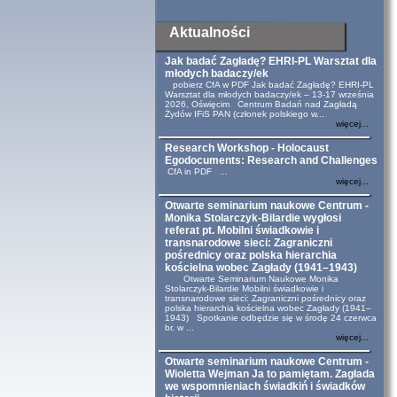
Aktualności
Jak badać Zagładę? EHRI-PL Warsztat dla
młodych badaczy/ek
pobierz CfA w PDF Jak badać Zagładę? EHRI-PL
Warsztat dla młodych badaczy/ek – 13-17 września
2026, Oświęcim Centrum Badań nad Zagładą
Żydów IFiS PAN (członek polskiego w...
więcej...
Research Workshop - Holocaust
Egodocuments: Research and Challenges
CfA in PDF ...
więcej...
Otwarte seminarium naukowe Centrum -
Monika Stolarczyk-Bilardie wygłosi
referat pt. Mobilni świadkowie i
transnarodowe sieci: Zagraniczni
pośrednicy oraz polska hierarchia
kościelna wobec Zagłady (1941–1943)
Otwarte Seminarium Naukowe Monika
Stolarczyk-Bilardie Mobilni świadkowie i
transnarodowe sieci: Zagraniczni pośrednicy oraz
polska hierarchia kościelna wobec Zagłady (1941–
1943) Spotkanie odbędzie się w środę 24 czerwca
br. w ...
więcej...
Otwarte seminarium naukowe Centrum -
Wioletta Wejman Ja to pamiętam. Zagłada
we wspomnieniach świadkiń i świadków