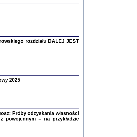
Zagłada Żydów.
Studia i Materiały
nr 15, R. 2019
Warszawa 2019
rowskiego rozdziału DALEJ JEST
ów.
owy 2025
iały
8
18
osz: Próby odzyskania własności
uż powojennym – na przykładzie