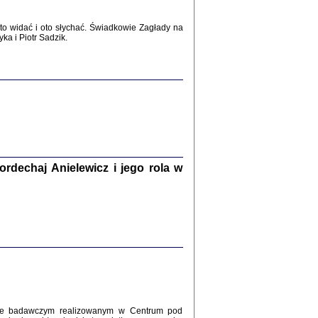
2017
o widać i oto słychać. Świadkowie Zagłady na
a i Piotr Sadzik.
WŚRÓD ZATRUTYCH NOŻY ...
i z getta i okupowanej Warszawy
c. i wstępem opatrzyła Agnieszka
Haska
Warszawa 2017
dechaj Anielewicz i jego rola w
, Z POMOCĄ BOŻĄ, JUŻ NIEBAWEM ...
 i Mirki Piżyców o życiu w getcie i okupowanej
ępem opatrzyła Barbara Engelking i Havi Dreifuss
2017
kcie badawczym realizowanym w Centrum pod