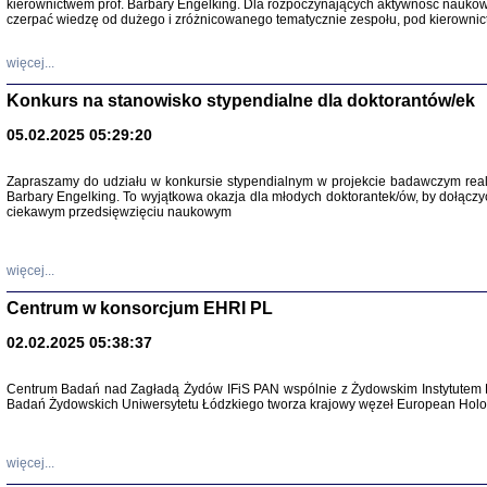
kierownictwem prof. Barbary Engelking. Dla rozpoczynających aktywność nauko
czerpać wiedzę od dużego i zróżnicowanego tematycznie zespołu, pod kierownic
więcej...
Konkurs na stanowisko stypendialne dla doktorantów/ek
05.02.2025 05:29:20
Zapraszamy do udziału w konkursie stypendialnym w projekcie badawczym rea
Barbary Engelking. To wyjątkowa okazja dla młodych doktorantek/ów, by dołączy
SNY CHOCI
ciekawym przedsięwzięciu naukowym
Okupacyjne 
Mazowieck
oprac. i ws
Warszawa 
więcej...
Centrum w konsorcjum EHRI PL
02.02.2025 05:38:37
SZCZĘŚCIE JES
Centrum Badań nad Zagładą Żydów IFiS PAN wspólnie z Żydowskim Instytutem 
Losy kobiet ocalały
Badań Żydowskich Uniwersytetu Łódzkiego tworza krajowy węzeł European Holoc
więcej...