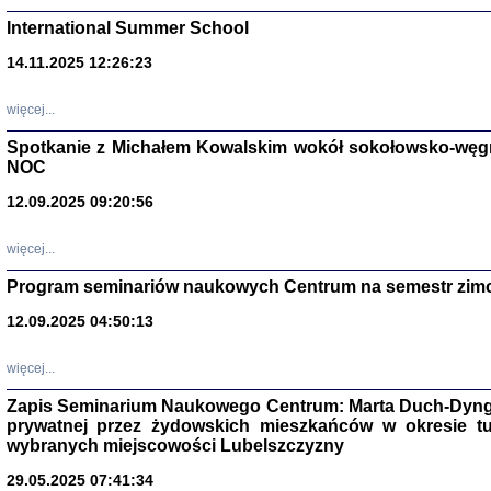
International Summer School
14.11.2025 12:26:23
więcej...
Spotkanie z Michałem Kowalskim wokół sokołowsko-węg
NOC
12.09.2025 09:20:56
więcej...
Zagłada Żyd
Program seminariów naukowych Centrum na semestr zim
Studia i Mater
nr 14, R. 201
12.09.2025 04:50:13
Warszawa 20
więcej...
Zapis Seminarium Naukowego Centrum: Marta Duch-Dyng
prywatnej przez żydowskich mieszkańców w okresie t
wybranych miejscowości Lubelszczyzny
29.05.2025 07:41:34