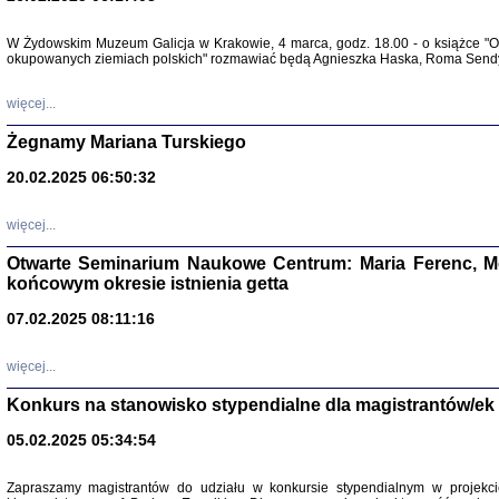
Warszawa 
W Żydowskim Muzeum Galicja w Krakowie, 4 marca, godz. 18.00 - o książce "Ot
okupowanych ziemiach polskich" rozmawiać będą Agnieszka Haska, Roma Sendyk
więcej...
Żegnamy Mariana Turskiego
20.02.2025 06:50:32
Zapisk
Tadeusz Obremski, opra
więcej...
Otwarte Seminarium Naukowe Centrum: Maria Ferenc, Mor
końcowym okresie istnienia getta
07.02.2025 08:11:16
PO WOJNIE
więcej...
Pisma Kopla
Warszawie
Konkurs na stanowisko stypendialne dla magistrantów/ek
oprac. i wst
Warszawa 
05.02.2025 05:34:54
Zapraszamy magistrantów do udziału w konkursie stypendialnym w proje