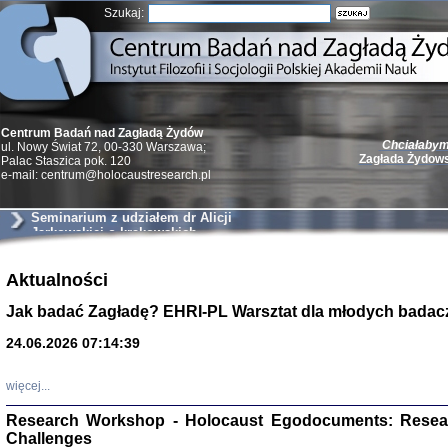
Szukaj:
Chciałabym 
Centrum Badań nad Zagładą Żydów
Zagłada Żydow
ul. Nowy Świat 72, 00-330 Warszawa;
Palac Staszica pok. 120
e-mail: centrum@holocaustresearch.pl
Seminarium z udziałem dr Alicji
Jarkowskiej o krakowskich
szantażystach i szmalcownikach
Żydzi w walc
Aktualności
Germany 193
Natalia Aleksiun, 
Jak badać Zagładę? EHRI-PL Warsztat dla młodych badac
Deborah Dash Moor
Turski, Laurence 
(Arkadij Zelcer)
24.06.2026 07:14:39
red. Krzysztof Pe
Warszawa 20
więcej...
Research Workshop - Holocaust Egodocuments: Resea
Challenges