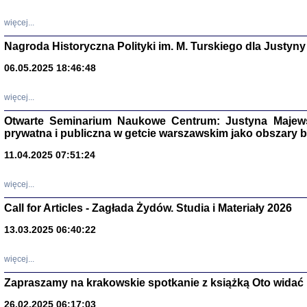
DALEJ JEST NOC. Los
więcej...
red. i wstę
Nagroda Historyczna Polityki im. M. Turskiego dla Justyny
06.05.2025 18:46:48
ŻADNA BLA
Wspomnieni
więcej...
Stanisław A
Warszawa 
Otwarte Seminarium Naukowe Centrum: Justyna Majewsk
prywatna i publiczna w getcie warszawskim jako obszary
11.04.2025 07:51:24
więcej...
Call for Articles - Zagłada Żydów. Studia i Materiały 2026
13.03.2025 06:40:22
więcej...
TYLEŚMY JU
Zapraszamy na krakowskie spotkanie z książką Oto widać i
Dziennik pi
Clara Kram
26.02.2025 06:17:03