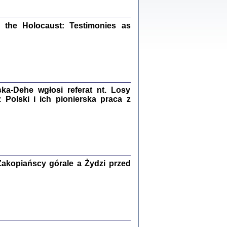
ów.
iały
1
21
the Holocaust: Testimonies as
NIESIE NAM KOLEJNA GODZINA ...
a-Dehe wgłosi referat nt. Losy
isany w ukryciu w latach 1943-1944
ara Engelking, tłum. z jidysz Monika
Polski i ich pionierska praca z
Polit
Warszawa 2020
akopiańscy górale a Żydzi przed
ów.
iały
0
20