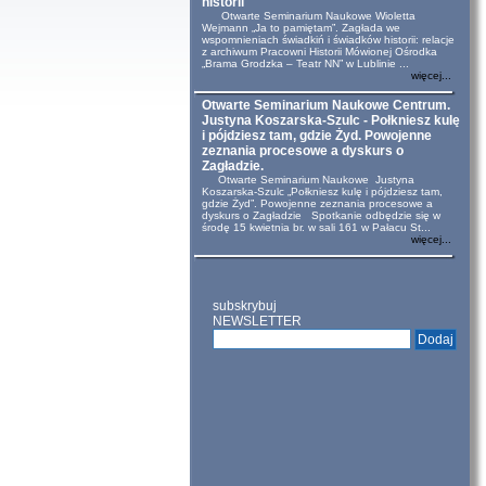
historii
Otwarte Seminarium Naukowe Wioletta
Wejmann „Ja to pamiętam”. Zagłada we
wspomnieniach świadkiń i świadków historii: relacje
z archiwum Pracowni Historii Mówionej Ośrodka
„Brama Grodzka – Teatr NN” w Lublinie ...
więcej...
Otwarte Seminarium Naukowe Centrum.
Justyna Koszarska-Szulc - Połkniesz kulę
i pójdziesz tam, gdzie Żyd. Powojenne
zeznania procesowe a dyskurs o
Zagładzie.
Otwarte Seminarium Naukowe Justyna
Koszarska-Szulc „Połkniesz kulę i pójdziesz tam,
gdzie Żyd”. Powojenne zeznania procesowe a
dyskurs o Zagładzie Spotkanie odbędzie się w
środę 15 kwietnia br. w sali 161 w Pałacu St...
więcej...
subskrybuj
NEWSLETTER