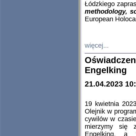
Łódzkiego zapras
methodology, so
European Holocau
więcej...
Oświadczen
Engelking
21.04.2023 10
19 kwietnia 2023
Olejnik w progra
cywilów w czasie
mierzymy się z
Engelking, a 