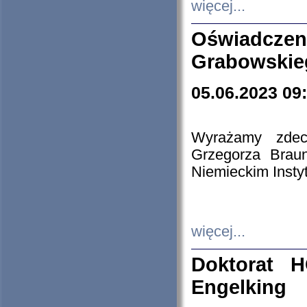
więcej...
Oświadczen
Grabowskie
05.06.2023 09
Wyrażamy zdecy
Grzegorza Brau
Niemieckim Insty
więcej...
Doktorat H
Engelking