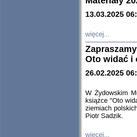
Materiały 20
13.03.2025 06
więcej...
Zapraszamy
Oto widać i
26.02.2025 06
W Żydowskim Muz
książce "Oto wid
ziemiach polski
Piotr Sadzik.
więcej...