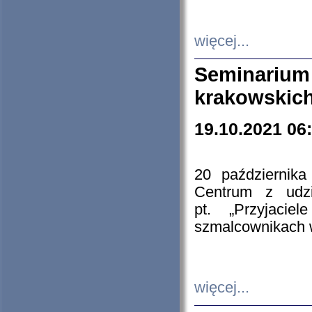
więcej...
Seminarium
krakowskich
19.10.2021 06
20 październik
Centrum z udzia
pt. „Przyjacie
szmalcownikach
więcej...