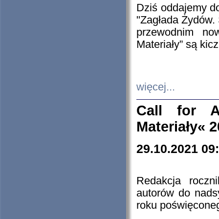
Dziś oddajemy 
"Zagłada Żydów. 
przewodnim now
Materiały” są kic
więcej...
Call for A
Materiały« 
29.10.2021 09
Redakcja roczn
autorów do nads
roku poświęcone