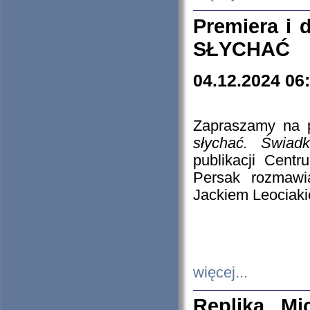
Premiera i
SŁYCHAĆ
04.12.2024 06
Zapraszamy na p
słychać. Świad
publikacji Cen
Persak rozmawi
Jackiem Leociaki
więcej...
Replika Mi