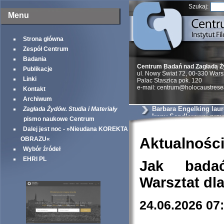
Szukaj:
Menu
Strona główna
Zespół Centrum
Badania
Centrum Badań nad Zagładą 
Publikacje
ul. Nowy Świat 72, 00-330 War
Linki
Palac Staszica pok. 120
e-mail: centrum@holocaustrese
Kontakt
Archiwum
Barbara Engelking lau
Zagłada Żydów. Studia i Materiały
Ireny Sendlerowej prz
pismo naukowe Centrum
Taube Philantropies
Dalej jest noc - »Nieudana KOREKTA
Aktualnośc
OBRAZU«
Wybór źródeł
EHRI PL
Jak bada
Warsztat dl
24.06.2026 07