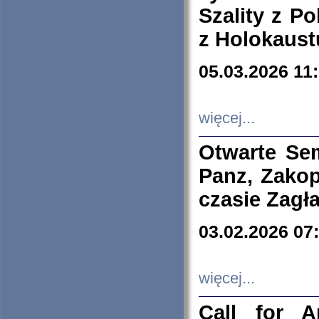
Szality z Po
z Holokaust
05.03.2026 11
więcej...
Otwarte Se
Panz, Zakop
czasie Zagł
03.02.2026 07
więcej...
Call for A