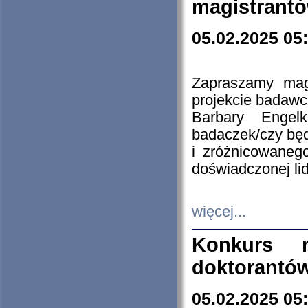
magistrantó
05.02.2025 05
Zapraszamy mag
projekcie badaw
Barbary Engel
badaczek/czy będ
i zróżnicowaneg
doświadczonej lid
więcej...
Konkurs n
doktorantó
05.02.2025 05