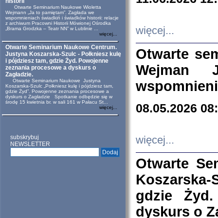
historii
Otwarte Seminarium Naukowe Wioletta
Wejmann „Ja to pamiętam”. Zagłada we
wspomnieniach świadkiń i świadków historii: relacje
z archiwum Pracowni Historii Mówionej Ośrodka
więcej...
„Brama Grodzka – Teatr NN” w Lublinie ...
więcej...
Otwarte Seminarium Naukowe Centrum.
Otwarte se
Justyna Koszarska-Szulc - Połkniesz kulę
i pójdziesz tam, gdzie Żyd. Powojenne
Wejman 
zeznania procesowe a dyskurs o
Zagładzie.
Otwarte Seminarium Naukowe Justyna
wspomnienia
Koszarska-Szulc „Połkniesz kulę i pójdziesz tam,
gdzie Żyd”. Powojenne zeznania procesowe a
dyskurs o Zagładzie Spotkanie odbędzie się w
środę 15 kwietnia br. w sali 161 w Pałacu St...
08.05.2026 08
więcej...
subskrybuj
więcej...
NEWSLETTER
Otwarte Se
Koszarska-S
gdzie Żyd
dyskurs o Z