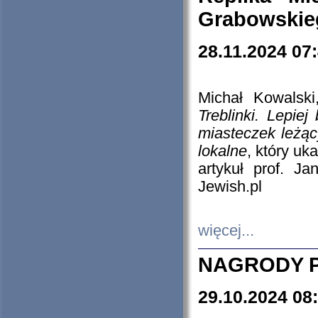
Grabowskieg
28.11.2024 07
Michał Kowalski
Treblinki. Lepie
miasteczek leżąc
lokalne
, który uk
artykuł prof. J
Jewish.pl
więcej...
NAGRODY P
29.10.2024 08