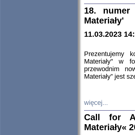
18. numer 
Materiały'
11.03.2023 14
Prezentujemy k
Materiały" w 
przewodnim now
Materiały” jest s
więcej...
Call for A
Materiały« 