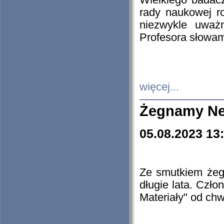
Wielkiego badacz
rady naukowej ro
niezwykle uważn
Profesora słowam
więcej...
Żegnamy Ne
05.08.2023 13
Ze smutkiem żeg
długie lata. Czł
Materiały" od chw