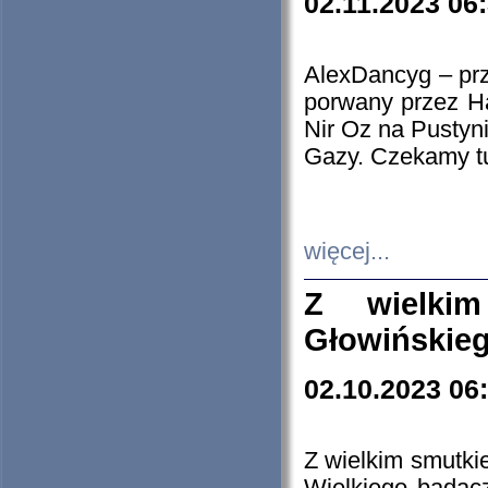
02.11.2023 06
AlexDancyg – przy
porwany przez H
Nir Oz na Pustyn
Gazy. Czekamy tu
więcej...
Z wielki
Głowińskie
02.10.2023 06
Z wielkim smutki