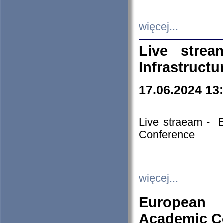
więcej...
Live stre
Infrastruct
17.06.2024 13
Live straeam - 
Conference
więcej...
European H
Academic C