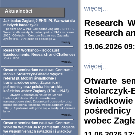
więcej...
Aktualności
Research W
Jak badać Zagładę? EHRI-PL Warsztat dla
młodych badaczy/ek
pobierz CfA w PDF Jak badać Zagładę? EHRI-PL
Research an
Warsztat dla młodych badaczy/ek – 13-17 września
2026, Oświęcim Centrum Badań nad Zagładą
Żydów IFiS PAN (członek polskiego w...
więcej...
19.06.2026 09
Research Workshop - Holocaust
Egodocuments: Research and Challenges
CfA in PDF ...
więcej...
więcej...
Otwarte seminarium naukowe Centrum -
Monika Stolarczyk-Bilardie wygłosi
Otwarte se
referat pt. Mobilni świadkowie i
transnarodowe sieci: Zagraniczni
pośrednicy oraz polska hierarchia
Stolarczyk-
kościelna wobec Zagłady (1941–1943)
Otwarte Seminarium Naukowe Monika
świadkowie
Stolarczyk-Bilardie Mobilni świadkowie i
transnarodowe sieci: Zagraniczni pośrednicy oraz
polska hierarchia kościelna wobec Zagłady (1941–
pośrednicy
1943) Spotkanie odbędzie się w środę 24 czerwca
br. w ...
więcej...
wobec Zagła
Otwarte seminarium naukowe Centrum -
Wioletta Wejman Ja to pamiętam. Zagłada
we wspomnieniach świadkiń i świadków
11.06.2026 12