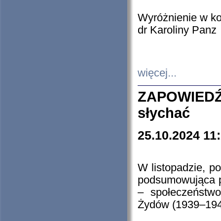
Wyróżnienie w k
dr Karoliny Panz
więcej...
ZAPOWIEDŹ
słychać
25.10.2024 11
W listopadzie, p
podsumowująca p
– społeczeństw
Żydów (1939–194