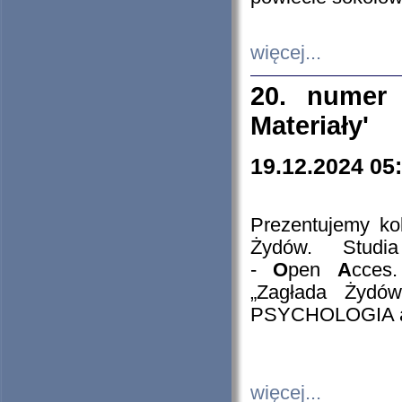
więcej...
20. numer 
Materiały'
19.12.2024 05
Prezentujemy kol
Żydów. Stud
-
O
pen
A
cces
„Zagłada Żydów
PSYCHOLOGIA 
więcej...