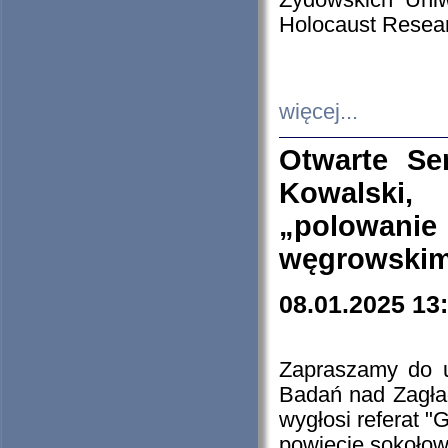
Żydowskich Uniw
Holocaust Resear
więcej...
Otwarte Se
Kowalski, 
„polowanie
węgrowskim.
08.01.2025 13
Zapraszamy do 
Badań nad Zagła
wygłosi referat "
powiecie sokołow