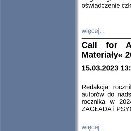
oświadczenie cz
więcej...
Call for A
Materiały« 
15.03.2023 13
Redakcja roczn
autorów do nads
rocznika w 202
ZAGŁADA i PS
więcej...