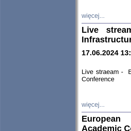
więcej...
Live stre
Infrastruct
17.06.2024 13
Live straeam - 
Conference
więcej...
European H
Academic C