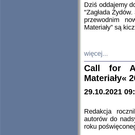
Dziś oddajemy 
"Zagłada Żydów. 
przewodnim now
Materiały” są kic
więcej...
Call for A
Materiały« 
29.10.2021 09
Redakcja roczn
autorów do nads
roku poświęcone