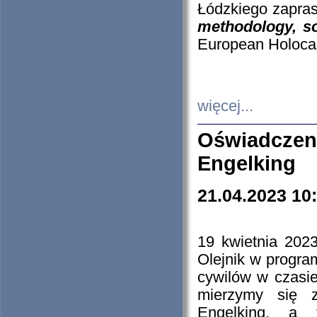
Łódzkiego zapras
methodology, so
European Holocau
więcej...
Oświadczen
Engelking
21.04.2023 10
19 kwietnia 2023
Olejnik w progra
cywilów w czasie
mierzymy się z
Engelking, a 