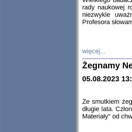
Wielkiego badacz
rady naukowej ro
niezwykle uważn
Profesora słowam
więcej...
Żegnamy Ne
05.08.2023 13
Ze smutkiem żeg
długie lata. Czł
Materiały" od chw