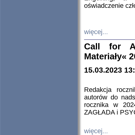
oświadczenie cz
więcej...
Call for A
Materiały« 
15.03.2023 13
Redakcja roczn
autorów do nads
rocznika w 202
ZAGŁADA i PS
więcej...