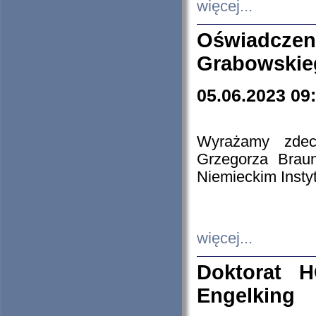
więcej...
Oświadczen
Grabowskie
05.06.2023 09
Wyrażamy zdecy
Grzegorza Brau
Niemieckim Insty
więcej...
Doktorat H
Engelking