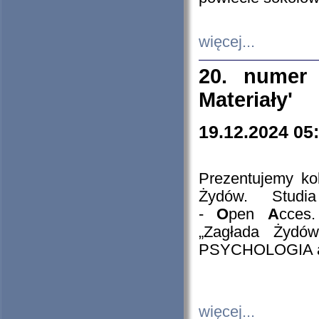
więcej...
20. numer 
Materiały'
19.12.2024 05
Prezentujemy kol
Żydów. Stud
-
O
pen
A
cces
„Zagłada Żydów
PSYCHOLOGIA 
więcej...