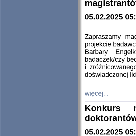
magistrantó
05.02.2025 05
Zapraszamy mag
projekcie badaw
Barbary Engel
badaczek/czy będ
i zróżnicowaneg
doświadczonej lid
więcej...
Konkurs n
doktorantó
05.02.2025 05