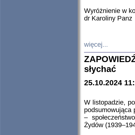
Wyróżnienie w k
dr Karoliny Panz
więcej...
ZAPOWIEDŹ
słychać
25.10.2024 11
W listopadzie, p
podsumowująca p
– społeczeństw
Żydów (1939–194