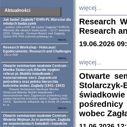
więcej...
Aktualności
Research W
Jak badać Zagładę? EHRI-PL Warsztat dla
młodych badaczy/ek
pobierz CfA w PDF Jak badać Zagładę? EHRI-PL
Research an
Warsztat dla młodych badaczy/ek – 13-17 września
2026, Oświęcim Centrum Badań nad Zagładą
Żydów IFiS PAN (członek polskiego w...
więcej...
19.06.2026 09
Research Workshop - Holocaust
Egodocuments: Research and Challenges
CfA in PDF ...
więcej...
więcej...
Otwarte seminarium naukowe Centrum -
Monika Stolarczyk-Bilardie wygłosi
Otwarte se
referat pt. Mobilni świadkowie i
transnarodowe sieci: Zagraniczni
pośrednicy oraz polska hierarchia
Stolarczyk-
kościelna wobec Zagłady (1941–1943)
Otwarte Seminarium Naukowe Monika
świadkowie
Stolarczyk-Bilardie Mobilni świadkowie i
transnarodowe sieci: Zagraniczni pośrednicy oraz
polska hierarchia kościelna wobec Zagłady (1941–
pośrednicy
1943) Spotkanie odbędzie się w środę 24 czerwca
br. w ...
więcej...
wobec Zagła
Otwarte seminarium naukowe Centrum -
Wioletta Wejman Ja to pamiętam. Zagłada
we wspomnieniach świadkiń i świadków
11.06.2026 12