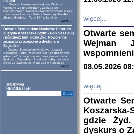
historii
Otwarte Seminarium Naukowe Wioletta
Wejmann „Ja to pamiętam”. Zagłada we
wspomnieniach świadkiń i świadków historii: relacje
z archiwum Pracowni Historii Mówionej Ośrodka
więcej...
„Brama Grodzka – Teatr NN” w Lublinie ...
więcej...
Otwarte Seminarium Naukowe Centrum.
Otwarte se
Justyna Koszarska-Szulc - Połkniesz kulę
i pójdziesz tam, gdzie Żyd. Powojenne
Wejman 
zeznania procesowe a dyskurs o
Zagładzie.
Otwarte Seminarium Naukowe Justyna
wspomnienia
Koszarska-Szulc „Połkniesz kulę i pójdziesz tam,
gdzie Żyd”. Powojenne zeznania procesowe a
dyskurs o Zagładzie Spotkanie odbędzie się w
środę 15 kwietnia br. w sali 161 w Pałacu St...
08.05.2026 08
więcej...
subskrybuj
więcej...
NEWSLETTER
Otwarte Se
Koszarska-S
gdzie Żyd
dyskurs o Z