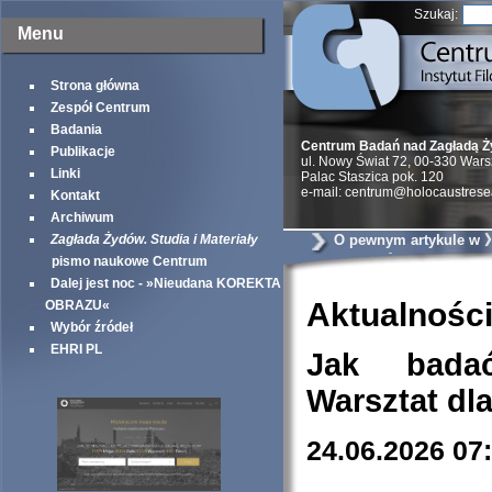
Szukaj:
Menu
Strona główna
Zespół Centrum
Badania
Centrum Badań nad Zagładą 
Publikacje
ul. Nowy Świat 72, 00-330 War
Linki
Palac Staszica pok. 120
e-mail: centrum@holocaustrese
Kontakt
Archiwum
Zagłada Żydów. Studia i Materiały
O pewnym artykule w
Yorker《
pismo naukowe Centrum
Dalej jest noc - »Nieudana KOREKTA
Aktualnośc
OBRAZU«
Wybór źródeł
EHRI PL
Jak bada
Warsztat dl
24.06.2026 07