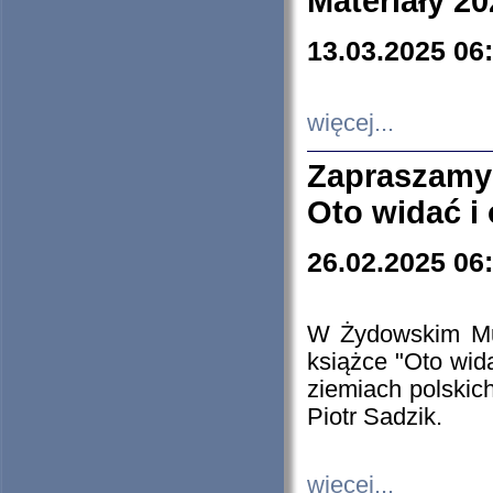
Materiały 20
13.03.2025 06
więcej...
Zapraszamy
Oto widać i
26.02.2025 06
W Żydowskim Muz
książce "Oto wid
ziemiach polski
Piotr Sadzik.
więcej...