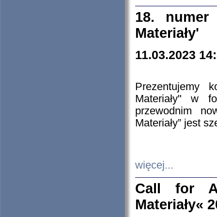
18. numer 
Materiały'
11.03.2023 14
Prezentujemy k
Materiały" w 
przewodnim now
Materiały” jest s
więcej...
Call for A
Materiały« 