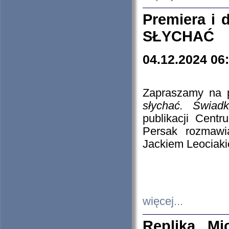
Premiera i
SŁYCHAĆ
04.12.2024 06
Zapraszamy na p
słychać. Świad
publikacji Cen
Persak rozmawi
Jackiem Leociaki
więcej...
Replika Mi