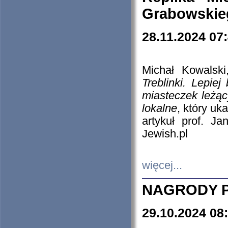
Grabowskieg
28.11.2024 07
Michał Kowalski
Treblinki. Lepie
miasteczek leżąc
lokalne
, który uk
artykuł prof. J
Jewish.pl
więcej...
NAGRODY P
29.10.2024 08