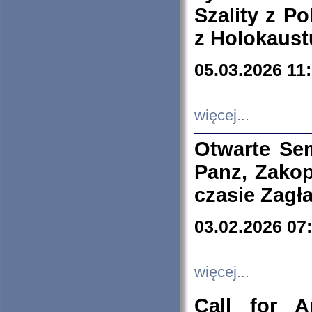
Szality z Po
z Holokaust
05.03.2026 11
więcej...
Otwarte Se
Panz, Zakop
czasie Zagł
03.02.2026 07
więcej...
Call for A