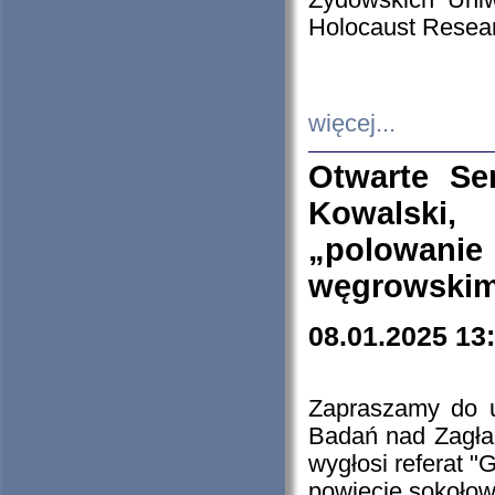
Żydowskich Uniw
Holocaust Resear
więcej...
Otwarte Se
Kowalski, 
„polowanie
węgrowskim.
08.01.2025 13
Zapraszamy do 
Badań nad Zagła
wygłosi referat "
powiecie sokołow