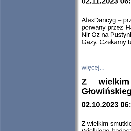
02.11.2023 06
AlexDancyg – przy
porwany przez H
Nir Oz na Pustyn
Gazy. Czekamy tu
więcej...
Z wielki
Głowińskie
02.10.2023 06
Z wielkim smutki