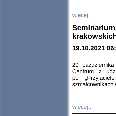
więcej...
Seminarium
krakowskich
19.10.2021 06
20 październik
Centrum z udzia
pt. „Przyjacie
szmalcownikach
więcej...