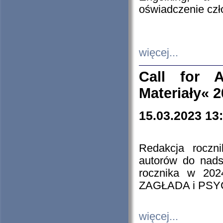
oświadczenie cz
więcej...
Call for A
Materiały« 
15.03.2023 13
Redakcja roczn
autorów do nads
rocznika w 202
ZAGŁADA i PS
więcej...