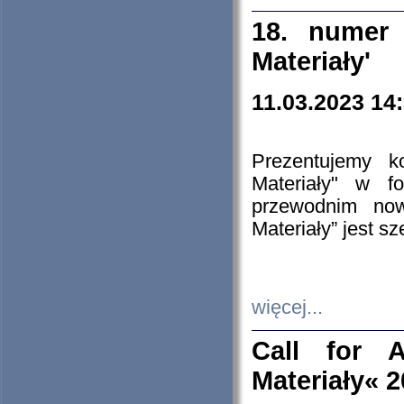
18. numer 
Materiały'
11.03.2023 14
Prezentujemy k
Materiały" w 
przewodnim now
Materiały” jest s
więcej...
Call for A
Materiały« 