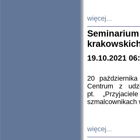
więcej...
Seminarium
krakowskich
19.10.2021 06
20 październik
Centrum z udzia
pt. „Przyjacie
szmalcownikach
więcej...