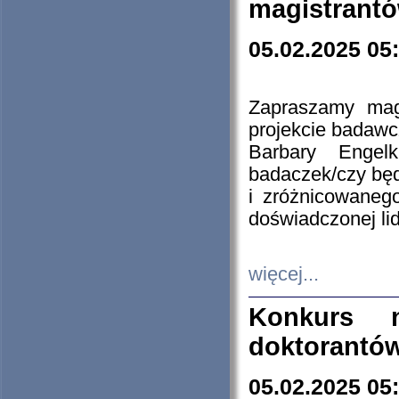
magistrantó
05.02.2025 05
Zapraszamy mag
projekcie badaw
Barbary Engel
badaczek/czy będ
i zróżnicowaneg
doświadczonej lid
więcej...
Konkurs n
doktorantó
05.02.2025 05