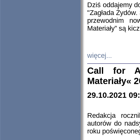
Dziś oddajemy 
"Zagłada Żydów. 
przewodnim now
Materiały” są kic
więcej...
Call for A
Materiały« 
29.10.2021 09
Redakcja roczn
autorów do nads
roku poświęcone