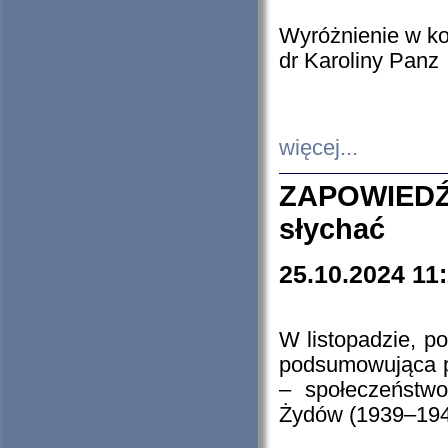
Wyróżnienie w k
dr Karoliny Panz
więcej...
ZAPOWIEDŹ
słychać
25.10.2024 11
W listopadzie, p
podsumowująca p
– społeczeństw
Żydów (1939–194