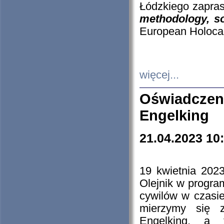
Łódzkiego zapras
methodology, so
European Holocau
więcej...
Oświadczen
Engelking
21.04.2023 10
19 kwietnia 2023
Olejnik w progra
cywilów w czasie
mierzymy się z
Engelking, a 