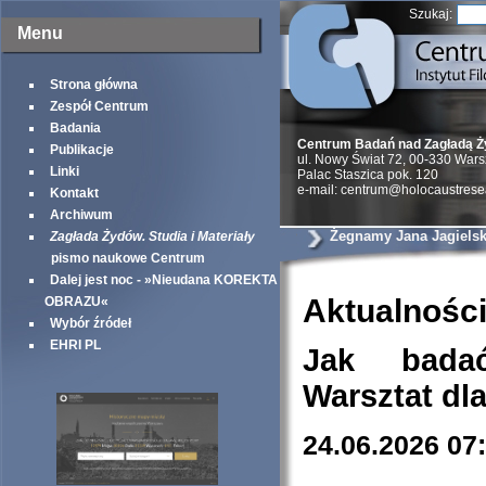
Szukaj:
Menu
Strona główna
Zespół Centrum
Badania
Centrum Badań nad Zagładą 
Publikacje
ul. Nowy Świat 72, 00-330 War
Linki
Palac Staszica pok. 120
e-mail: centrum@holocaustrese
Kontakt
Archiwum
Żegnamy Jana Jagiels
Zagłada Żydów. Studia i Materiały
pismo naukowe Centrum
Dalej jest noc - »Nieudana KOREKTA
Aktualnośc
OBRAZU«
Wybór źródeł
EHRI PL
Jak bada
Warsztat dl
24.06.2026 07