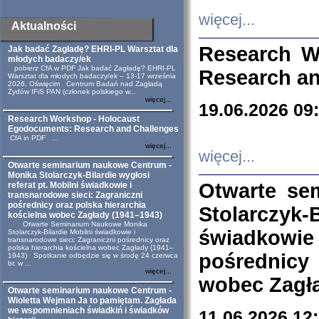
więcej...
Aktualności
Research W
Jak badać Zagładę? EHRI-PL Warsztat dla
młodych badaczy/ek
pobierz CfA w PDF Jak badać Zagładę? EHRI-PL
Research an
Warsztat dla młodych badaczy/ek – 13-17 września
2026, Oświęcim Centrum Badań nad Zagładą
Żydów IFiS PAN (członek polskiego w...
więcej...
19.06.2026 09
Research Workshop - Holocaust
Egodocuments: Research and Challenges
CfA in PDF ...
więcej...
więcej...
Otwarte seminarium naukowe Centrum -
Monika Stolarczyk-Bilardie wygłosi
Otwarte se
referat pt. Mobilni świadkowie i
transnarodowe sieci: Zagraniczni
pośrednicy oraz polska hierarchia
Stolarczyk-
kościelna wobec Zagłady (1941–1943)
Otwarte Seminarium Naukowe Monika
świadkowie
Stolarczyk-Bilardie Mobilni świadkowie i
transnarodowe sieci: Zagraniczni pośrednicy oraz
polska hierarchia kościelna wobec Zagłady (1941–
pośrednicy
1943) Spotkanie odbędzie się w środę 24 czerwca
br. w ...
więcej...
wobec Zagła
Otwarte seminarium naukowe Centrum -
Wioletta Wejman Ja to pamiętam. Zagłada
we wspomnieniach świadkiń i świadków
11.06.2026 12