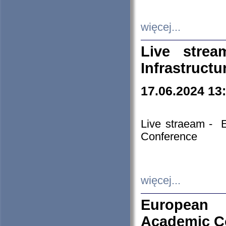
więcej...
Live stre
Infrastruct
17.06.2024 13
Live straeam - 
Conference
więcej...
European H
Academic C