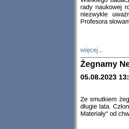
Wielkiego badacz
rady naukowej ro
niezwykle uważn
Profesora słowam
więcej...
Żegnamy Ne
05.08.2023 13
Ze smutkiem żeg
długie lata. Czł
Materiały" od chw