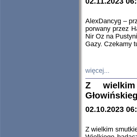
02.11.2023 06
AlexDancyg – przy
porwany przez H
Nir Oz na Pustyn
Gazy. Czekamy tu
więcej...
Z wielki
Głowińskie
02.10.2023 06
Z wielkim smutki