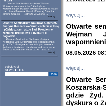
historii
Otwarte Seminarium Naukowe Wioletta
Wejmann „Ja to pamiętam”. Zagłada we
wspomnieniach świadkiń i świadków historii: relacje
z archiwum Pracowni Historii Mówionej Ośrodka
więcej...
„Brama Grodzka – Teatr NN” w Lublinie ...
więcej...
Otwarte Seminarium Naukowe Centrum.
Otwarte se
Justyna Koszarska-Szulc - Połkniesz kulę
i pójdziesz tam, gdzie Żyd. Powojenne
Wejman 
zeznania procesowe a dyskurs o
Zagładzie.
Otwarte Seminarium Naukowe Justyna
wspomnienia
Koszarska-Szulc „Połkniesz kulę i pójdziesz tam,
gdzie Żyd”. Powojenne zeznania procesowe a
dyskurs o Zagładzie Spotkanie odbędzie się w
środę 15 kwietnia br. w sali 161 w Pałacu St...
08.05.2026 08
więcej...
subskrybuj
więcej...
NEWSLETTER
Otwarte Se
Koszarska-S
gdzie Żyd
dyskurs o Z