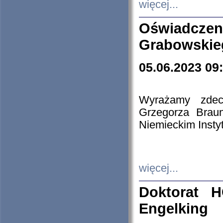
więcej...
Oświadczen
Grabowskie
05.06.2023 09
Wyrażamy zdecy
Grzegorza Brau
Niemieckim Insty
więcej...
Doktorat H
Engelking