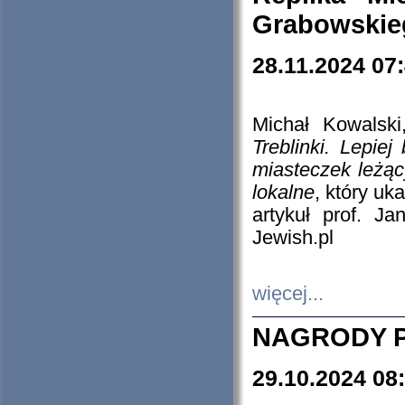
Grabowskieg
28.11.2024 07
Michał Kowalski
Treblinki. Lepie
miasteczek leżąc
lokalne
, który uk
artykuł prof. J
Jewish.pl
więcej...
NAGRODY P
29.10.2024 08