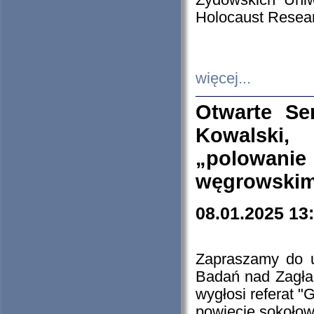
Żydowskich Uniw
Holocaust Resear
więcej...
Otwarte Se
Kowalski, 
„polowanie
węgrowskim.
08.01.2025 13
Zapraszamy do 
Badań nad Zagła
wygłosi referat "
powiecie sokołow