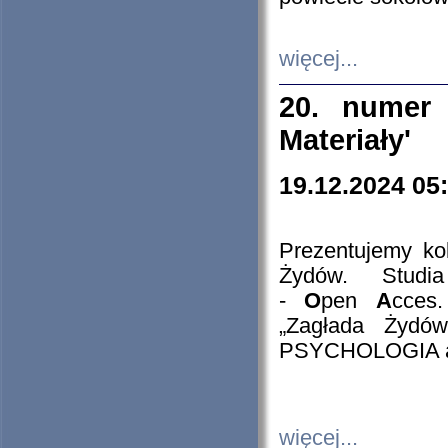
więcej...
20. numer 
Materiały'
19.12.2024 05
Prezentujemy kol
Żydów. Stud
-
O
pen
A
cces
„Zagłada Żydów
PSYCHOLOGIA 
więcej...