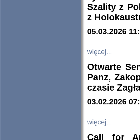
Szality z Po
z Holokaust
05.03.2026 11
więcej...
Otwarte Se
Panz, Zakop
czasie Zagł
03.02.2026 07
więcej...
Call for A