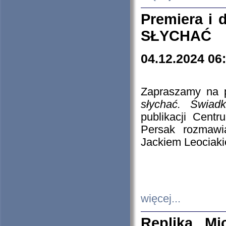
Premiera i
SŁYCHAĆ
04.12.2024 06
Zapraszamy na p
słychać. Świad
publikacji Cen
Persak rozmawi
Jackiem Leociaki
więcej...
Replika Mi