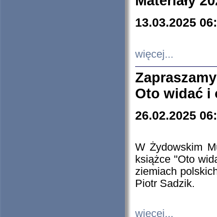
Materiały 20
13.03.2025 06
więcej...
Zapraszamy
Oto widać i
26.02.2025 06
W Żydowskim Muz
książce "Oto wid
ziemiach polski
Piotr Sadzik.
więcej...