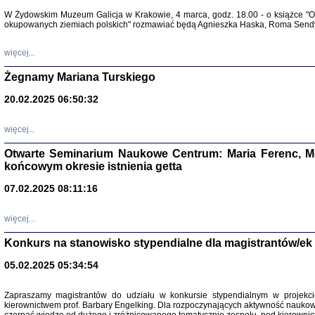
Warszawa 
W Żydowskim Muzeum Galicja w Krakowie, 4 marca, godz. 18.00 - o książce "Ot
okupowanych ziemiach polskich" rozmawiać będą Agnieszka Haska, Roma Sendyk
więcej...
Żegnamy Mariana Turskiego
20.02.2025 06:50:32
Zapisk
Tadeusz Obremski, opra
więcej...
Otwarte Seminarium Naukowe Centrum: Maria Ferenc, Mor
końcowym okresie istnienia getta
07.02.2025 08:11:16
więcej...
PO WOJNIE
Pisma Kopla
Konkurs na stanowisko stypendialne dla magistrantów/ek
Warszawie
oprac. i wst
05.02.2025 05:34:54
Warszawa 
Zapraszamy magistrantów do udziału w konkursie stypendialnym w proje
kierownictwem prof. Barbary Engelking. Dla rozpoczynających aktywność nauko