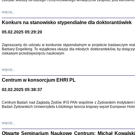
czerpać wiedzę od dużego i zróżnicowanego tematycznie zespołu, pod kierownic
więcej...
Konkurs na stanowisko stypendialne dla doktorantów/ek
05.02.2025 05:29:20
Zapraszamy do udziału w konkursie stypendialnym w projekcie badawczym rea
Barbary Engelking. To wyjątkowa okazja dla młodych doktorantek/ów, by dołączy
ciekawym przedsięwzięciu naukowym
SNY CHOCI
Okupacyjne 
Mazowieck
oprac. i ws
więcej...
Warszawa 
Centrum w konsorcjum EHRI PL
02.02.2025 05:38:37
Centrum Badań nad Zagładą Żydów IFiS PAN wspólnie z Żydowskim Instytutem 
Badań Żydowskich Uniwersytetu Łódzkiego tworza krajowy węzeł European Holoc
SZCZĘŚCIE JES
Losy kobiet ocalały
więcej...
Otwarte Seminarium Naukowe Centrum: Michał Kowalski, G