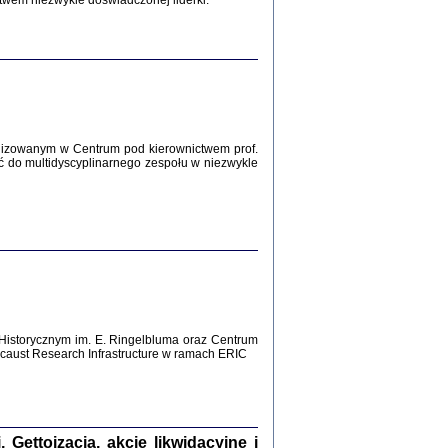
twem niezwykle doświadczonej liderki.
Zagłada Żydów.
Studia i Materiały
nr 12, R. 2016
Warszawa 2016
lizowanym w Centrum pod kierownictwem prof.
ć do multidyscyplinarnego zespołu w niezwykle
AŻ MAMY WSPANIAŁE ...
dzienniki Żydów z okolic Mińska
iego
tępem opatrzyła Barbara Engelking
2016
Historycznym im. E. Ringelbluma oraz Centrum
aust Research Infrastructure w ramach ERIC
T POSIADAĆ DOM POD ZIEMIĄ ...
ch z Zagłady w okolicach Dąbrowy
Tarnowskiej
oprac. i wstęp Jan Grabowski
Warszawa 2016
ettoizacja, akcje likwidacyjne i