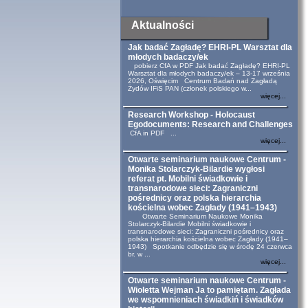
Aktualności
Jak badać Zagładę? EHRI-PL Warsztat dla
młodych badaczy/ek
pobierz CfA w PDF Jak badać Zagładę? EHRI-PL
Warsztat dla młodych badaczy/ek – 13-17 września
2026, Oświęcim Centrum Badań nad Zagładą
Żydów IFiS PAN (członek polskiego w...
więcej...
Research Workshop - Holocaust
Egodocuments: Research and Challenges
CfA in PDF ...
więcej...
Otwarte seminarium naukowe Centrum -
Monika Stolarczyk-Bilardie wygłosi
referat pt. Mobilni świadkowie i
transnarodowe sieci: Zagraniczni
pośrednicy oraz polska hierarchia
kościelna wobec Zagłady (1941–1943)
Otwarte Seminarium Naukowe Monika
Stolarczyk-Bilardie Mobilni świadkowie i
transnarodowe sieci: Zagraniczni pośrednicy oraz
polska hierarchia kościelna wobec Zagłady (1941–
1943) Spotkanie odbędzie się w środę 24 czerwca
br. w ...
więcej...
Otwarte seminarium naukowe Centrum -
Wioletta Wejman Ja to pamiętam. Zagłada
we wspomnieniach świadkiń i świadków