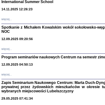
International Summer School
14.11.2025 12:26:23
więcej...
Spotkanie z Michałem Kowalskim wokół sokołowsko-węg
NOC
12.09.2025 09:20:56
więcej...
Program seminariów naukowych Centrum na semestr zim
Zagłada Żyd
Studia i Mater
12.09.2025 04:50:13
nr 14, R. 201
Warszawa 20
więcej...
Zapis Seminarium Naukowego Centrum: Marta Duch-Dyng
prywatnej przez żydowskich mieszkańców w okresie t
wybranych miejscowości Lubelszczyzny
29.05.2025 07:41:34