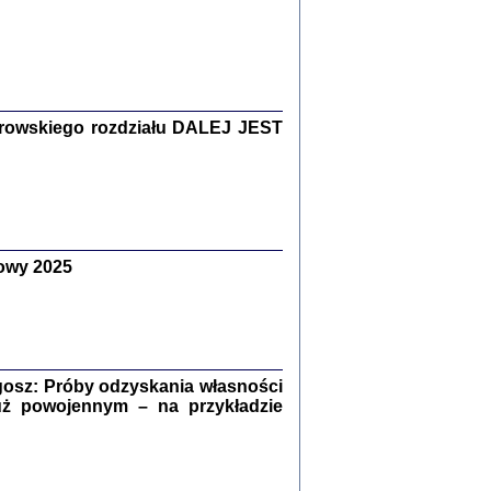
Zagłada Żydów.
Studia i Materiały
nr 15, R. 2019
Warszawa 2019
rowskiego rozdziału DALEJ JEST
owy 2025
ów.
iały
8
18
osz: Próby odzyskania własności
uż powojennym – na przykładzie