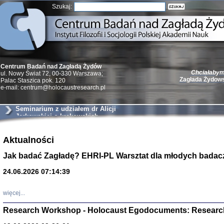
Szukaj:
Chciałabym 
Centrum Badań nad Zagładą Żydów
Zagłada Żydow
ul. Nowy Świat 72, 00-330 Warszawa;
Palac Staszica pok. 120
e-mail: centrum@holocaustresearch.pl
Seminarium z udziałem dr Alicji
Jarkowskiej o krakowskich
szantażystach i szmalcownikach
Żydzi w walc
Aktualności
Germany 193
Natalia Aleksiun, 
Jak badać Zagładę? EHRI-PL Warsztat dla młodych badac
Deborah Dash Moor
Turski, Laurence 
(Arkadij Zelcer)
24.06.2026 07:14:39
red. Krzysztof Pe
Warszawa 20
więcej...
Research Workshop - Holocaust Egodocuments: Researc