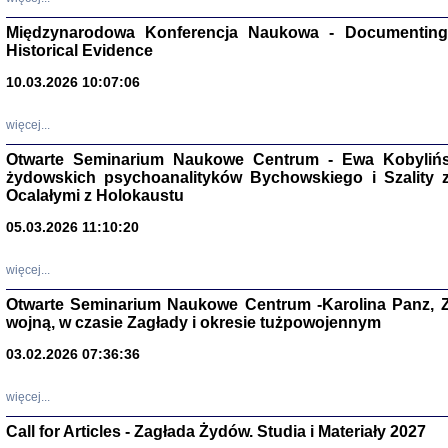
Zagłada Żyd
Studia i Mater
Międzynarodowa Konferencja Naukowa - Documenting 
nr 17, R. 202
Warszawa 20
Historical Evidence
10.03.2026 10:07:06
więcej...
Otwarte Seminarium Naukowe Centrum - Ewa Kobylińsk
NIE WIEMY CO PRZY
żydowskich psychoanalityków Bychowskiego i Szality z 
Dziennik p
Moszek Baum, oprac. Barb
Ocalałymi z Holokaustu
05.03.2026 11:10:20
więcej...
Otwarte Seminarium Naukowe Centrum -Karolina Panz, Z
wojną, w czasie Zagłady i okresie tużpowojennym
Zagłada Żyd
Studia i Mater
03.02.2026 07:36:36
nr 16, R. 202
Warszawa 20
więcej...
Call for Articles - Zagłada Żydów. Studia i Materiały 2027