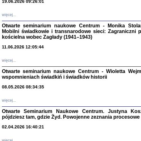
19.06.2026 09:26:01
więcej...
Otwarte seminarium naukowe Centrum - Monika Stolarcz
Mobilni świadkowie i transnarodowe sieci: Zagraniczni 
kościelna wobec Zagłady (1941–1943)
11.06.2026 12:05:44
Znowu mieliśmy
Dzienniki i pam
Binder Elza (El
więcej...
Wagner Rózia
oprac. Aleksa
Otwarte seminarium naukowe Centrum - Wioletta Wej
Warszawa 202
wspomnieniach świadkiń i świadków historii
08.05.2026 08:34:35
więcej...
oprac. Aleksan
Otwarte Seminarium Naukowe Centrum. Justyna Kosza
pójdziesz tam, gdzie Żyd. Powojenne zeznania procesowe 
02.04.2026 16:40:21
więcej...