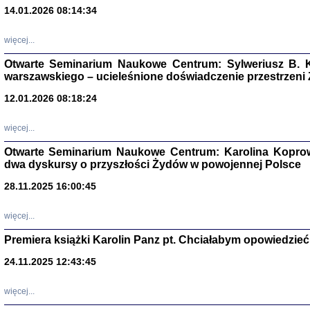
14.01.2026 08:14:34
Aryjs
więcej...
Sewek O
Otwarte Seminarium Naukowe Centrum: Sylweriusz B. K
warszawskiego – ucieleśnione doświadczenie przestrzeni
12.01.2026 08:18:24
więcej...
PISZĄC
Otwarte Seminarium Naukowe Centrum: Karolina Koprow
'z Dzie
dwa dyskursy o przyszłości Żydów w powojennej Polsce
Józef Zelkowicz, tłum.
28.11.2025 16:00:45
więcej...
Premiera książki Karolin Panz pt. Chciałabym opowiedzieć 
CZYTAJĄC GAZ
Dziennik pisa
24.11.2025 12:43:45
Jakub Hochbe
Warszawa 201
więcej...