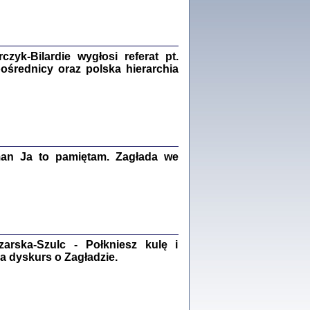
Zagłada Żydów.
Studia i Materiały
nr 18, R. 2022
Warszawa 2022
yk-Bilardie wygłosi referat pt.
pośrednicy oraz polska hierarchia
 iluzję, że żyjemy …
iętniki z Galicji Wschodniej
iszewa), Urman Jerzy Feliks, Strassler Szymon,
ndra Bańkowska
man Ja to pamiętam. Zagłada we
2
PAMIĘTNIK
Kalman Rotgeber
dra Bańkowska, wstęp Jacek Leociak
Warszawa 2021
rska-Szulc - Połkniesz kulę i
a dyskurs o Zagładzie.