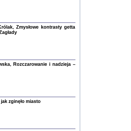
kiego Żyda wspomnienia, łzy i myśli
Zapiski z okupacyjnej Warszawy
konowski, oprac. Marta Janczewska
rólak, Zmysłowe kontrasty getta
Warszawa 2020
 Zagłady
Y TE SŁOWA JEST PRACOWNIKIEM
ska, Rozczarowanie i nadzieja –
GETTOWEJ INSTYTUCJI ...
nnika' i inne pisma z łódzkiego getta
 z jidysz, oprac. i wstęp. Monika Polit
Warszawa 2019
jak zginęło miasto
ETĘ NIEMIECKĄ ...
ny w ukryciu w Warszawie w latach 1943-1944
rg
,
oprac. i wstępem opatrzyła
Barbara Engelking
9