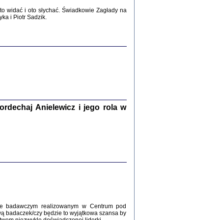
2017
o widać i oto słychać. Świadkowie Zagłady na
a i Piotr Sadzik.
WŚRÓD ZATRUTYCH NOŻY ...
i z getta i okupowanej Warszawy
c. i wstępem opatrzyła Agnieszka
Haska
Warszawa 2017
dechaj Anielewicz i jego rola w
, Z POMOCĄ BOŻĄ, JUŻ NIEBAWEM ...
 i Mirki Piżyców o życiu w getcie i okupowanej
ępem opatrzyła Barbara Engelking i Havi Dreifuss
2017
kcie badawczym realizowanym w Centrum pod
wą badaczek/czy będzie to wyjątkowa szansa by