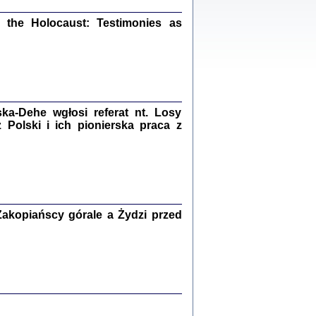
ów.
iały
the Holocaust: Testimonies as
1
21
a-Dehe wgłosi referat nt. Losy
NIESIE NAM KOLEJNA GODZINA ...
Polski i ich pionierska praca z
isany w ukryciu w latach 1943-1944
ara Engelking, tłum. z jidysz Monika
Polit
Warszawa 2020
akopiańscy górale a Żydzi przed
ów.
iały
0
20