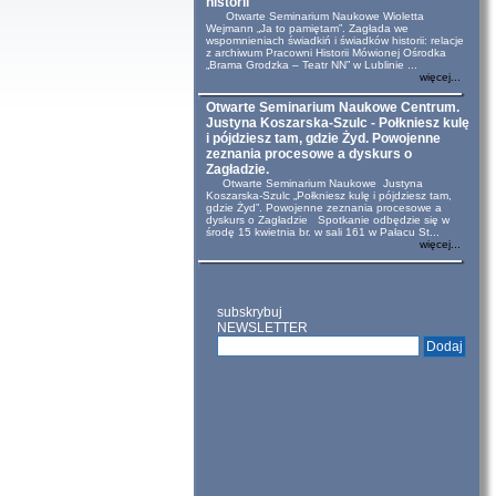
historii
Otwarte Seminarium Naukowe Wioletta
Wejmann „Ja to pamiętam”. Zagłada we
wspomnieniach świadkiń i świadków historii: relacje
z archiwum Pracowni Historii Mówionej Ośrodka
„Brama Grodzka – Teatr NN” w Lublinie ...
więcej...
Otwarte Seminarium Naukowe Centrum.
Justyna Koszarska-Szulc - Połkniesz kulę
i pójdziesz tam, gdzie Żyd. Powojenne
zeznania procesowe a dyskurs o
Zagładzie.
Otwarte Seminarium Naukowe Justyna
Koszarska-Szulc „Połkniesz kulę i pójdziesz tam,
gdzie Żyd”. Powojenne zeznania procesowe a
dyskurs o Zagładzie Spotkanie odbędzie się w
środę 15 kwietnia br. w sali 161 w Pałacu St...
więcej...
subskrybuj
NEWSLETTER