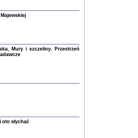
y Żydów w wybranych powiatach
okupowanej Polski
p Barbara Engelking, Jan Grabowski
 Majewskiej
Warszawa 2018
GA, ŻADNE KŁAMSTWO ...
a z warszawskiego getta
dler
,
oprac. i wstępem opatrzyła
Marta Janczewska
a, Mury i szczeliny. Przestrzeń
2018
 badawcze
Zagłada Żydów.
Studia i Materiały
nr 13, R. 2017
Warszawa 2017
 oto słychać
Ż PRZESZLI ...
sany w bunkrze (Żółkiew 1942-1944)
er
,
oprac. i wstępem opatrzyła Anna Wylegała