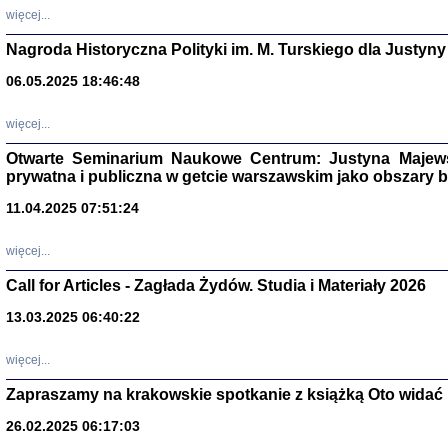
DALEJ JEST NOC. Los
więcej...
red. i wstę
Nagroda Historyczna Polityki im. M. Turskiego dla Justyny
06.05.2025 18:46:48
ŻADNA BLA
więcej...
Wspomnieni
Stanisław A
Otwarte Seminarium Naukowe Centrum: Justyna Majewsk
Warszawa 
prywatna i publiczna w getcie warszawskim jako obszary
11.04.2025 07:51:24
więcej...
Call for Articles - Zagłada Żydów. Studia i Materiały 2026
13.03.2025 06:40:22
więcej...
Zapraszamy na krakowskie spotkanie z książką Oto widać i
TYLEŚMY JU
Dziennik pi
26.02.2025 06:17:03
Clara Kram