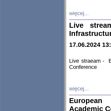
więcej...
Live stre
Infrastruct
17.06.2024 13
Live straeam - 
Conference
więcej...
European H
Academic C