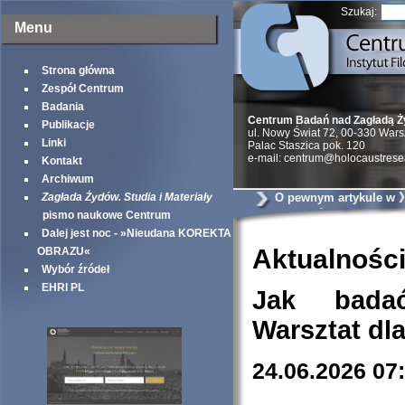
Szukaj:
Menu
Strona główna
Zespół Centrum
Badania
Centrum Badań nad Zagładą 
Publikacje
ul. Nowy Świat 72, 00-330 War
Linki
Palac Staszica pok. 120
e-mail: centrum@holocaustrese
Kontakt
Archiwum
Zagłada Żydów. Studia i Materiały
O pewnym artykule w
Yorker《
pismo naukowe Centrum
Dalej jest noc - »Nieudana KOREKTA
Aktualnośc
OBRAZU«
Wybór źródeł
EHRI PL
Jak bada
Warsztat dl
24.06.2026 07