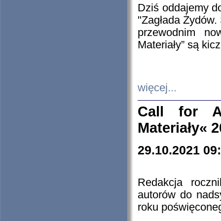
Dziś oddajemy 
"Zagłada Żydów. 
przewodnim now
Materiały” są kic
więcej...
Call for A
Materiały« 
29.10.2021 09
Redakcja roczn
autorów do nads
roku poświęcone