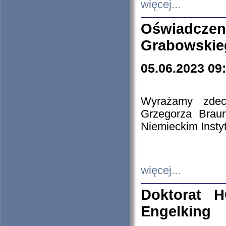
więcej...
Oświadczen
Grabowskie
05.06.2023 09
Wyrażamy zdecy
Grzegorza Brau
Niemieckim Insty
więcej...
Doktorat H
Engelking