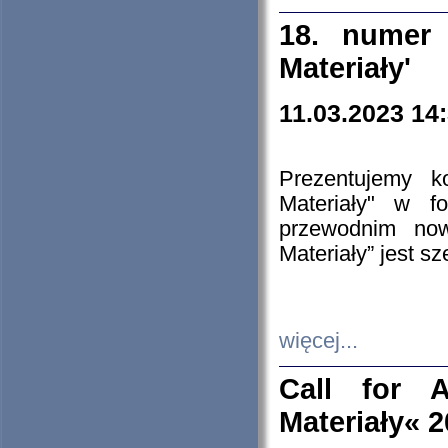
18. numer 
Materiały'
11.03.2023 14
Prezentujemy k
Materiały" w 
przewodnim now
Materiały” jest s
więcej...
Call for A
Materiały« 