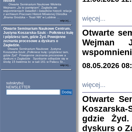
historii
Otwarte Seminarium Naukowe Wioletta
Wejmann „Ja to pamiętam”. Zagłada we
wspomnieniach świadkiń i świadków historii: relacje
z archiwum Pracowni Historii Mówionej Ośrodka
więcej...
„Brama Grodzka – Teatr NN” w Lublinie ...
więcej...
Otwarte Seminarium Naukowe Centrum.
Otwarte se
Justyna Koszarska-Szulc - Połkniesz kulę
i pójdziesz tam, gdzie Żyd. Powojenne
Wejman 
zeznania procesowe a dyskurs o
Zagładzie.
Otwarte Seminarium Naukowe Justyna
wspomnienia
Koszarska-Szulc „Połkniesz kulę i pójdziesz tam,
gdzie Żyd”. Powojenne zeznania procesowe a
dyskurs o Zagładzie Spotkanie odbędzie się w
środę 15 kwietnia br. w sali 161 w Pałacu St...
08.05.2026 08
więcej...
subskrybuj
więcej...
NEWSLETTER
Otwarte Se
Koszarska-S
gdzie Żyd
dyskurs o Z