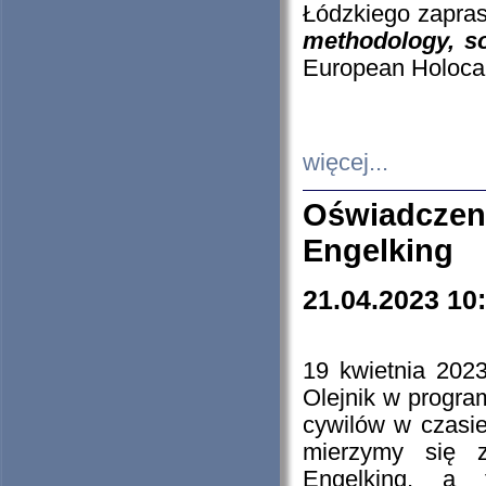
Łódzkiego zapras
methodology, so
European Holocau
więcej...
Oświadczen
Engelking
21.04.2023 10
19 kwietnia 2023
Olejnik w progra
cywilów w czasie
mierzymy się z
Engelking, a 