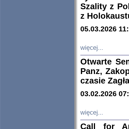
Szality z Po
z Holokaust
05.03.2026 11
więcej...
Otwarte Se
Panz, Zakop
czasie Zagł
03.02.2026 07
więcej...
Call for A