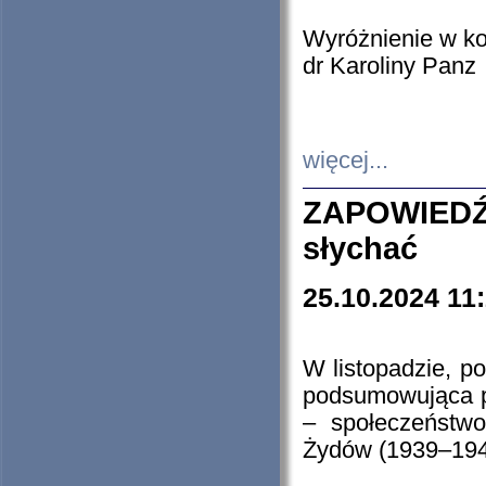
Wyróżnienie w k
dr Karoliny Panz
więcej...
ZAPOWIEDŹ
słychać
25.10.2024 11
W listopadzie, p
podsumowująca p
– społeczeństw
Żydów (1939–194