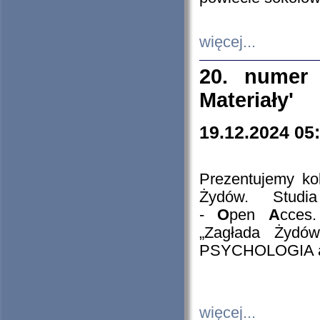
więcej...
20. numer 
Materiały'
19.12.2024 05
Prezentujemy kol
Żydów. Stud
-
O
pen
A
cces
„Zagłada Żydów
PSYCHOLOGIA 
więcej...