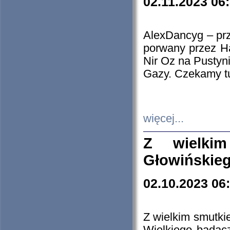
02.11.2023 06
AlexDancyg – przy
porwany przez H
Nir Oz na Pustyn
Gazy. Czekamy tu
więcej...
Z wielki
Głowińskie
02.10.2023 06
Z wielkim smutki