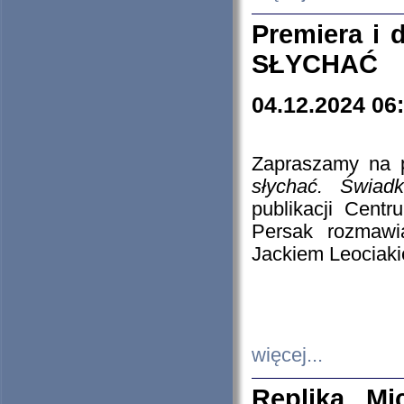
Premiera i
SŁYCHAĆ
04.12.2024 06
Zapraszamy na p
słychać. Świad
publikacji Cen
Persak rozmawi
Jackiem Leociaki
więcej...
Replika Mi