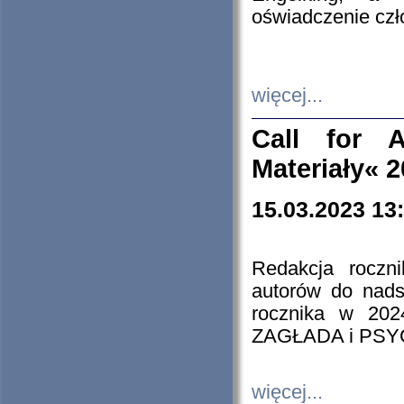
oświadczenie cz
więcej...
Call for A
Materiały« 
15.03.2023 13
Redakcja roczn
autorów do nads
rocznika w 202
ZAGŁADA i PS
więcej...