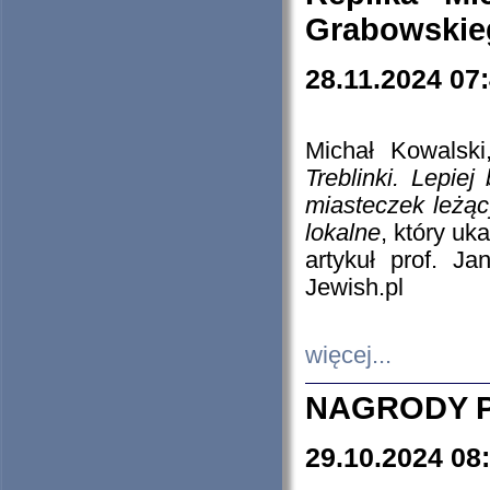
Grabowskieg
28.11.2024 07
Michał Kowalski
Treblinki. Lepie
miasteczek leżąc
lokalne
, który uk
artykuł prof. J
Jewish.pl
więcej...
NAGRODY P
29.10.2024 08