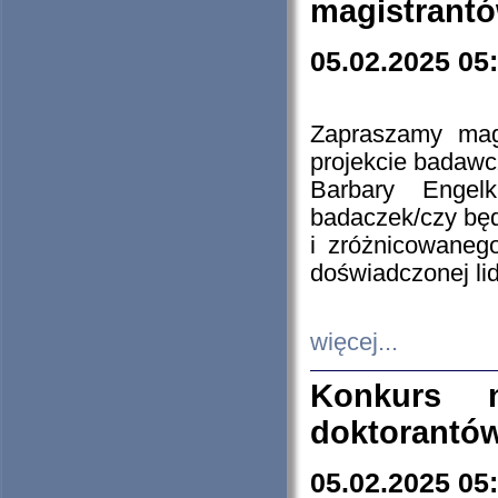
magistrantó
05.02.2025 05
Zapraszamy mag
projekcie badaw
Barbary Engel
badaczek/czy będ
i zróżnicowaneg
doświadczonej lid
więcej...
Konkurs n
doktorantó
05.02.2025 05