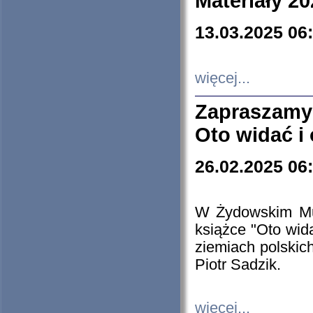
Materiały 20
13.03.2025 06
więcej...
Zapraszamy
Oto widać i
26.02.2025 06
W Żydowskim Muz
książce "Oto wid
ziemiach polski
Piotr Sadzik.
więcej...