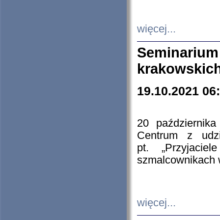
więcej...
Seminarium
krakowskich
19.10.2021 06
20 październik
Centrum z udzia
pt. „Przyjacie
szmalcownikach
więcej...