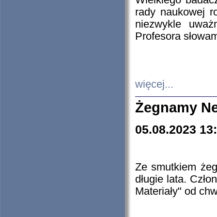
Wielkiego badacz
rady naukowej ro
niezwykle uważn
Profesora słowam
więcej...
Żegnamy Ne
05.08.2023 13
Ze smutkiem żeg
długie lata. Czł
Materiały" od chw