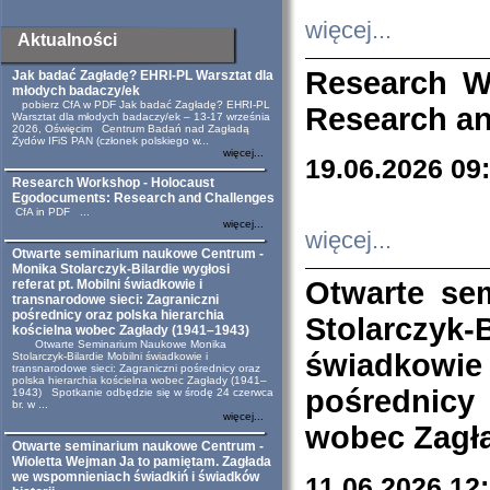
więcej...
Aktualności
Research W
Jak badać Zagładę? EHRI-PL Warsztat dla
młodych badaczy/ek
pobierz CfA w PDF Jak badać Zagładę? EHRI-PL
Research an
Warsztat dla młodych badaczy/ek – 13-17 września
2026, Oświęcim Centrum Badań nad Zagładą
Żydów IFiS PAN (członek polskiego w...
więcej...
19.06.2026 09
Research Workshop - Holocaust
Egodocuments: Research and Challenges
CfA in PDF ...
więcej...
więcej...
Otwarte seminarium naukowe Centrum -
Monika Stolarczyk-Bilardie wygłosi
Otwarte se
referat pt. Mobilni świadkowie i
transnarodowe sieci: Zagraniczni
pośrednicy oraz polska hierarchia
Stolarczyk-
kościelna wobec Zagłady (1941–1943)
Otwarte Seminarium Naukowe Monika
świadkowie
Stolarczyk-Bilardie Mobilni świadkowie i
transnarodowe sieci: Zagraniczni pośrednicy oraz
polska hierarchia kościelna wobec Zagłady (1941–
pośrednicy
1943) Spotkanie odbędzie się w środę 24 czerwca
br. w ...
więcej...
wobec Zagła
Otwarte seminarium naukowe Centrum -
Wioletta Wejman Ja to pamiętam. Zagłada
we wspomnieniach świadkiń i świadków
11.06.2026 12