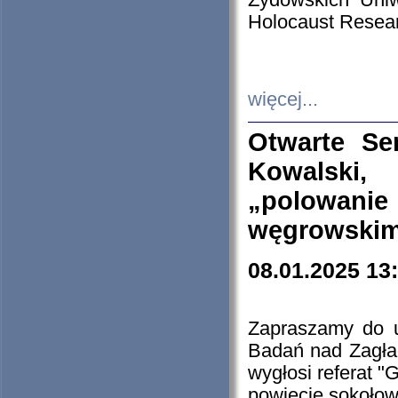
Żydowskich Uniw
Holocaust Resear
więcej...
Otwarte Se
Kowalski, 
„polowanie
węgrowskim.
08.01.2025 13
Zapraszamy do 
Badań nad Zagła
wygłosi referat "
powiecie sokołow