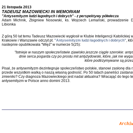
21 listopada 2013
TADEUSZ MAZOWIECKI IN MEMORIAM
"Antysemityzm ludzi łagodnych i dobrych" - z perspektywy półwiecza
Adam Michnik, Zbigniew Nosowski, ks. Wojciech Lemański, prowadzenie D
Libionka
Z górą 50 lat temu Tadeusz Mazowiecki wygłosił w Klubie Inteligencji Katolickiej 
Krakowie i Warszawie odczyt pt.
"Antysemityzm ludzi łagodnych i dobrych"
, któ
nastepnie opublikowała "Więź" w numerze 5(25):
"Istnieje w naszym społeczeństwie zjawisko jeszcze ciągle szerokie: an
Znowu mieliśmy
dnie serca pogarda czy po prostu mit antyżydowski, które, jak nie wygas
Dzienniki i pam
które podtrzymywane są prze
Binder Elza (El
Wagner Rózia
Pisał, że antysemityzm dezintegruje społeczeństwo polskie, stanowi zasłonę dla 
oprac. Aleksa
przede wszystkim walką o naszą własną godność. Po 50 latach paneliści zastanawi
Warszawa 202
zmieniło? Czy diagnoza Mazowieckiego jest nadal aktualna? Wracająć do tego teks
antysemityzm w Polsce anno domini 2013.
oprac. Aleksan
Archi