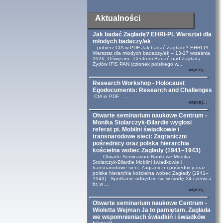
Aktualności
Jak badać Zagładę? EHRI-PL Warsztat dla
młodych badaczy/ek
pobierz CfA w PDF Jak badać Zagładę? EHRI-PL
Warsztat dla młodych badaczy/ek – 13-17 września
2026, Oświęcim Centrum Badań nad Zagładą
Żydów IFiS PAN (członek polskiego w...
więcej...
Research Workshop - Holocaust
Egodocuments: Research and Challenges
CfA in PDF ...
więcej...
Otwarte seminarium naukowe Centrum -
Monika Stolarczyk-Bilardie wygłosi
referat pt. Mobilni świadkowie i
transnarodowe sieci: Zagraniczni
pośrednicy oraz polska hierarchia
kościelna wobec Zagłady (1941–1943)
Otwarte Seminarium Naukowe Monika
Stolarczyk-Bilardie Mobilni świadkowie i
transnarodowe sieci: Zagraniczni pośrednicy oraz
polska hierarchia kościelna wobec Zagłady (1941–
1943) Spotkanie odbędzie się w środę 24 czerwca
br. w ...
więcej...
Otwarte seminarium naukowe Centrum -
Wioletta Wejman Ja to pamiętam. Zagłada
we wspomnieniach świadkiń i świadków