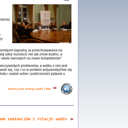
Zagłada Żydów.
Studia i Materiały
nr 18, R. 2022
ariusz
Warszawa 2022
w
ry
tysemityzm łagodny, ta przechowywana na
 iluzję, że żyjemy …
łą iskrę rozniecić nie tak znów trudno, a
iętniki z Galicji Wschodniej
z wiele narosłych na nowo kompleksów".
iszewa), Urman Jerzy Feliks, Strassler Szymon,
rzeczywistych problemów, a walka z nim jest
ndra Bańkowska
ali się, czy i co w polskim antysemityźmie się
2
tu i zadali sobie i publiczności pytanie o
więcej oraz relacja audio i foto
PAMIĘTNIK
Kalman Rotgeber
dra Bańkowska, wstęp Jacek Leociak
Warszawa 2021
wum seminariów i relacje audio