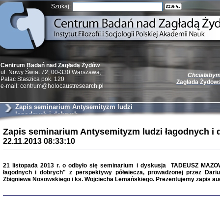
Szukaj:
Centrum Badań nad Zagładą Żydów
ul. Nowy Świat 72, 00-330 Warszawa;
Chciałabym 
Palac Staszica pok. 120
Zagłada Żydow
e-mail: centrum@holocaustresearch.pl
Zapis seminarium Antysemityzm ludzi
łagodnych i dobrych
Zapis seminarium Antysemityzm ludzi łagodnych i 
Żydzi w walc
22.11.2013 08:33:10
Germany 193
Natalia Aleksiun, 
Deborah Dash Moor
21 listopada 2013 r. o odbyło się seminarium i dyskusja TADEUSZ MAZ
Turski, Laurence 
(Arkadij Zelcer)
łagodnych i dobrych" z perspektywy półwiecza, prowadzonej przez Dari
red. Krzysztof Pe
Zbigniewa Nosowskiego i ks. Wojciecha Lemańskiego. Prezentujemy zapis audi
Warszawa 20