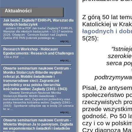
Aktualności
Z górą 50 lat tem
Jak badać Zagładę? EHRI-PL Warsztat dla
Katolickiej w Kra
młodych badaczy/ek
pobierz CfA w PDF Jak badać Zagładę? EHRI-PL
łagodnych i dob
Warsztat dla młodych badaczy/ek – 13-17 września
2026, Oświęcim Centrum Badań nad Zagładą
5(25):
Żydów IFiS PAN (członek polskiego w...
więcej...
"Istnie
Research Workshop - Holocaust
Egodocuments: Research and Challenges
szerokie
CfA in PDF ...
więcej...
serca pog
Otwarte seminarium naukowe Centrum -
Monika Stolarczyk-Bilardie wygłosi
podtrzymywan
referat pt. Mobilni świadkowie i
transnarodowe sieci: Zagraniczni
pośrednicy oraz polska hierarchia
Pisał, że antysem
kościelna wobec Zagłady (1941–1943)
Otwarte Seminarium Naukowe Monika
społeczeństwo pol
Stolarczyk-Bilardie Mobilni świadkowie i
transnarodowe sieci: Zagraniczni pośrednicy oraz
rzeczywistych pro
polska hierarchia kościelna wobec Zagłady (1941–
1943) Spotkanie odbędzie się w środę 24 czerwca
przede wszystkim
br. w ...
więcej...
godność. Po 50 la
Otwarte seminarium naukowe Centrum -
czy i co w polski
Wioletta Wejman Ja to pamiętam. Zagłada
we wspomnieniach świadkiń i świadków
Czy diagnoza Maz