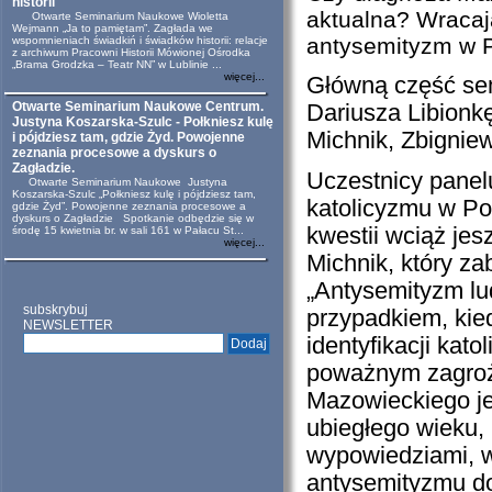
historii
aktualna? Wracają
Otwarte Seminarium Naukowe Wioletta
Wejmann „Ja to pamiętam”. Zagłada we
antysemityzm w P
wspomnieniach świadkiń i świadków historii: relacje
z archiwum Pracowni Historii Mówionej Ośrodka
„Brama Grodzka – Teatr NN” w Lublinie ...
więcej...
Główną część se
Otwarte Seminarium Naukowe Centrum.
Dariusza Libionkę
Justyna Koszarska-Szulc - Połkniesz kulę
Michnik, Zbignie
i pójdziesz tam, gdzie Żyd. Powojenne
zeznania procesowe a dyskurs o
Zagładzie.
Uczestnicy panelu
Otwarte Seminarium Naukowe Justyna
Koszarska-Szulc „Połkniesz kulę i pójdziesz tam,
katolicyzmu w Pol
gdzie Żyd”. Powojenne zeznania procesowe a
dyskurs o Zagładzie Spotkanie odbędzie się w
kwestii wciąż je
środę 15 kwietnia br. w sali 161 w Pałacu St...
więcej...
Michnik, który za
„Antysemityzm lud
subskrybuj
przypadkiem, kied
NEWSLETTER
identyfikacji kat
poważnym zagroż
Mazowieckiego jes
ubiegłego wieku,
wypowiedziami, w
antysemityzmu dok