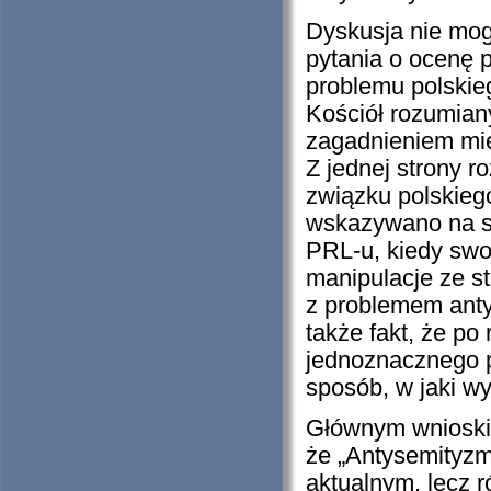
Dyskusja nie mog
pytania o ocenę 
problemu polskie
Kościół rozumiany
zagadnieniem mie
Z jednej strony 
związku polskieg
wskazywano na s
PRL-u, kiedy swo
manipulacje ze st
z problemem anty
także fakt, że po
jednoznacznego p
sposób, w jaki wy
Głównym wnioskie
że „Antysemityzm 
aktualnym, lecz 