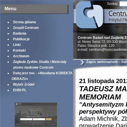
Szukaj:
Menu
Strona główna
Zespół Centrum
Badania
Centrum Badań nad Zagładą 
Publikacje
ul. Nowy Świat 72, 00-330 War
Linki
Palac Staszica pok. 120
e-mail: centrum@holocaustrese
Kontakt
Archiwum
Zapis seminarium - list
Zagłada Żydów. Studia i Materiały
pismo naukowe Centrum
Dalej jest noc - »Nieudana KOREKTA
OBRAZU«
21 listopada 201
Wybór źródeł
TADEUSZ MA
EHRI PL
MEMORIAM
"Antysemityzm l
perspektywy pó
Adam Michnik, Zb
prowadzenie Dari