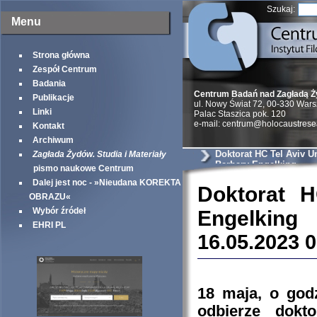
Szukaj:
Menu
Strona główna
Zespół Centrum
Badania
Centrum Badań nad Zagładą 
Publikacje
ul. Nowy Świat 72, 00-330 War
Linki
Palac Staszica pok. 120
e-mail: centrum@holocaustrese
Kontakt
Archiwum
Doktorat HC Tel Aviv Un
Zagłada Żydów. Studia i Materiały
Barbary Engelking
pismo naukowe Centrum
Dalej jest noc - »Nieudana KOREKTA
Doktorat H
OBRAZU«
Wybór źródeł
Engelking
EHRI PL
16.05.2023 
18 maja, o god
odbierze dokt