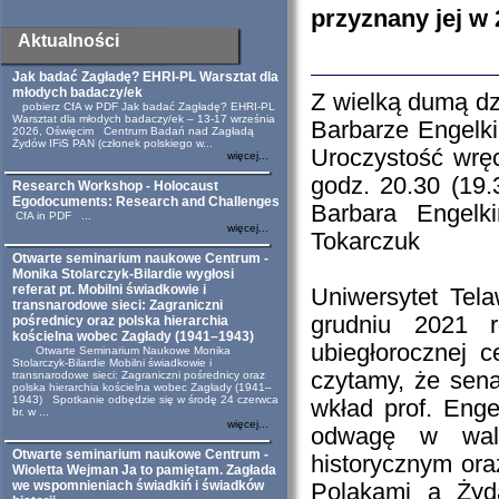
przyznany jej w 
Aktualności
Jak badać Zagładę? EHRI-PL Warsztat dla
młodych badaczy/ek
Z wielką dumą dz
pobierz CfA w PDF Jak badać Zagładę? EHRI-PL
Warsztat dla młodych badaczy/ek – 13-17 września
Barbarze Engelki
2026, Oświęcim Centrum Badań nad Zagładą
Żydów IFiS PAN (członek polskiego w...
Uroczystość wrę
więcej...
godz. 20.30 (19.
Research Workshop - Holocaust
Egodocuments: Research and Challenges
Barbara Engelk
CfA in PDF ...
więcej...
Tokarczuk
Otwarte seminarium naukowe Centrum -
Monika Stolarczyk-Bilardie wygłosi
referat pt. Mobilni świadkowie i
Uniwersytet Tela
transnarodowe sieci: Zagraniczni
grudniu 2021 
pośrednicy oraz polska hierarchia
kościelna wobec Zagłady (1941–1943)
ubiegłorocznej 
Otwarte Seminarium Naukowe Monika
Stolarczyk-Bilardie Mobilni świadkowie i
czytamy, że sena
transnarodowe sieci: Zagraniczni pośrednicy oraz
polska hierarchia kościelna wobec Zagłady (1941–
1943) Spotkanie odbędzie się w środę 24 czerwca
wkład prof. Enge
br. w ...
więcej...
odwagę w wal
Otwarte seminarium naukowe Centrum -
historycznym oraz
Wioletta Wejman Ja to pamiętam. Zagłada
we wspomnieniach świadkiń i świadków
Polakami a Żyd