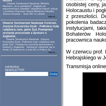
historii
osobistej ceny, j
Otwarte Seminarium Naukowe Wioletta
Wejmann „Ja to pamiętam”. Zagłada we
wspomnieniach świadkiń i świadków historii: relacje
Holocaustu i pog
z archiwum Pracowni Historii Mówionej Ośrodka
„Brama Grodzka – Teatr NN” w Lublinie ...
z przeszłości. 
więcej...
pokolenia badacz
Otwarte Seminarium Naukowe Centrum.
Justyna Koszarska-Szulc - Połkniesz kulę
instytucjami, ta
i pójdziesz tam, gdzie Żyd. Powojenne
zeznania procesowe a dyskurs o
Bohaterów Holo
Zagładzie.
pracownica nauk
Otwarte Seminarium Naukowe Justyna
Koszarska-Szulc „Połkniesz kulę i pójdziesz tam,
gdzie Żyd”. Powojenne zeznania procesowe a
dyskurs o Zagładzie Spotkanie odbędzie się w
środę 15 kwietnia br. w sali 161 w Pałacu St...
W czerwcu prof. 
więcej...
Hebrajskiego w J
Transmisja online
subskrybuj
NEWSLETTER