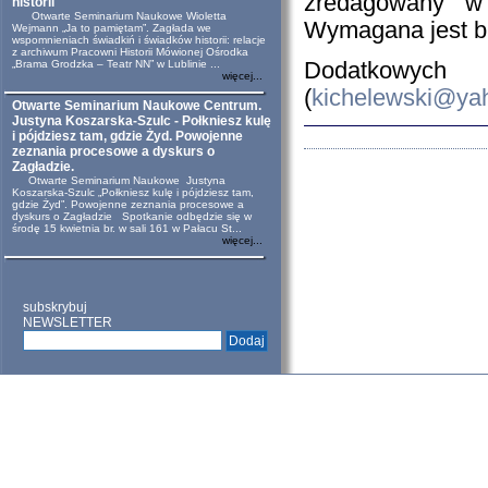
zredagowany w 
historii
Otwarte Seminarium Naukowe Wioletta
Wymagana jest bi
Wejmann „Ja to pamiętam”. Zagłada we
wspomnieniach świadkiń i świadków historii: relacje
z archiwum Pracowni Historii Mówionej Ośrodka
„Brama Grodzka – Teatr NN” w Lublinie ...
Dodatkowych
więcej...
(
kichelewski@yah
Otwarte Seminarium Naukowe Centrum.
Justyna Koszarska-Szulc - Połkniesz kulę
i pójdziesz tam, gdzie Żyd. Powojenne
zeznania procesowe a dyskurs o
Zagładzie.
Otwarte Seminarium Naukowe Justyna
Koszarska-Szulc „Połkniesz kulę i pójdziesz tam,
gdzie Żyd”. Powojenne zeznania procesowe a
dyskurs o Zagładzie Spotkanie odbędzie się w
środę 15 kwietnia br. w sali 161 w Pałacu St...
więcej...
subskrybuj
NEWSLETTER