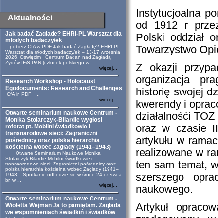
Instytucjoalna p
Aktualności
od 1912 r prze
Jak badać Zagładę? EHRI-PL Warsztat dla
Polski oddział 
młodych badaczy/ek
pobierz CfA w PDF Jak badać Zagładę? EHRI-PL
Towarzystwo Opie
Warsztat dla młodych badaczy/ek – 13-17 września
2026, Oświęcim Centrum Badań nad Zagładą
Żydów IFiS PAN (członek polskiego w...
Z okazji przypa
więcej...
organizacja pr
Research Workshop - Holocaust
Egodocuments: Research and Challenges
historię swojej d
CfA in PDF ...
więcej...
kwerendy i opra
Otwarte seminarium naukowe Centrum -
działalnośći TOZ
Monika Stolarczyk-Bilardie wygłosi
oraz w czasie I
referat pt. Mobilni świadkowie i
transnarodowe sieci: Zagraniczni
artykułu w ramac
pośrednicy oraz polska hierarchia
kościelna wobec Zagłady (1941–1943)
realizowane w ra
Otwarte Seminarium Naukowe Monika
Stolarczyk-Bilardie Mobilni świadkowie i
ten sam temat, 
transnarodowe sieci: Zagraniczni pośrednicy oraz
polska hierarchia kościelna wobec Zagłady (1941–
szerszego opra
1943) Spotkanie odbędzie się w środę 24 czerwca
br. w ...
więcej...
naukowego.
Otwarte seminarium naukowe Centrum -
Artykuł opracow
Wioletta Wejman Ja to pamiętam. Zagłada
we wspomnieniach świadkiń i świadków