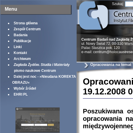
Szukaj:
Menu
Strona główna
Zespół Centrum
Badania
Centrum Badań nad Zagładą 
Publikacje
ul. Nowy Świat 72, 00-330 War
Linki
Palac Staszica pok. 120
e-mail: centrum@holocaustrese
Kontakt
Archiwum
Opracowania na temat
Zagłada Żydów. Studia i Materiały
pismo naukowe Centrum
Dalej jest noc - »Nieudana KOREKTA
Opracowani
OBRAZU«
Wybór źródeł
19.12.2008 
EHRI PL
Poszukiwana os
opracowania na
międzywojennego