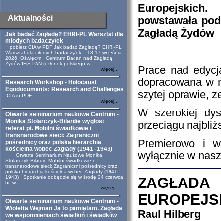
Europejskich.
Aktualności
powstawała pod
Zagładą Żydów
Jak badać Zagładę? EHRI-PL Warsztat dla
młodych badaczy/ek
pobierz CfA w PDF Jak badać Zagładę? EHRI-PL
Warsztat dla młodych badaczy/ek – 13-17 września
2026, Oświęcim Centrum Badań nad Zagładą
Żydów IFiS PAN (członek polskiego w...
Prace nad edycją 
więcej...
dopracowana w mo
Research Workshop - Holocaust
Egodocuments: Research and Challenges
szytej oprawie, z
CfA in PDF ...
więcej...
W szerokiej dyst
Otwarte seminarium naukowe Centrum -
Monika Stolarczyk-Bilardie wygłosi
przeciągu najbliż
referat pt. Mobilni świadkowie i
transnarodowe sieci: Zagraniczni
Premierowo i 
pośrednicy oraz polska hierarchia
kościelna wobec Zagłady (1941–1943)
wyłącznie w nasze
Otwarte Seminarium Naukowe Monika
Stolarczyk-Bilardie Mobilni świadkowie i
transnarodowe sieci: Zagraniczni pośrednicy oraz
polska hierarchia kościelna wobec Zagłady (1941–
1943) Spotkanie odbędzie się w środę 24 czerwca
ZAGŁ
br. w ...
więcej...
EUROPEJS
Otwarte seminarium naukowe Centrum -
Wioletta Wejman Ja to pamiętam. Zagłada
Raul Hilberg
we wspomnieniach świadkiń i świadków