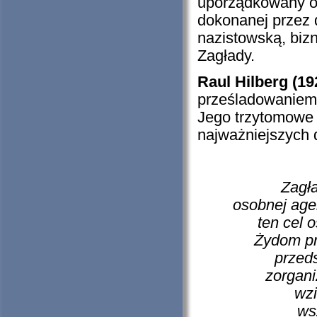
uporządkowany ob
dokonanej przez d
nazistowską, biz
Zagłady.
Raul Hilberg (19
prześladowaniem 
Jego trzytomowe
najważniejszych 
Zagł
osobnej age
ten cel 
Żydom pro
przeds
zorgan
wzi
ws