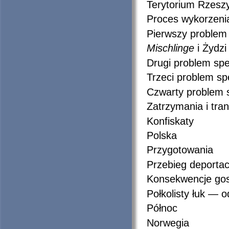
Terytorium Rzeszy
Proces wykorzeni
Pierwszy problem 
Mischlinge
i Żydz
Drugi problem spe
Trzeci problem sp
Czwarty problem s
Zatrzymania i tran
Konfiskaty
Polska
Przygotowania
Przebieg deportacj
Konsekwencje go
Połkolisty łuk — 
Północ
Norwegia