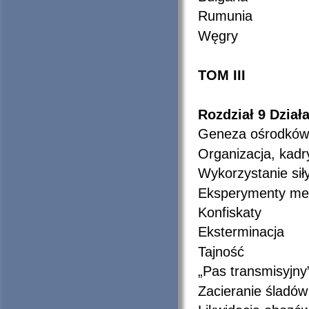
Rumunia
Węgry
TOM III
Rozdział
9
Dział
Geneza ośrodków
Organizacja, kadr
Wykorzystanie sił
Eksperymenty me
Konfiskaty
Eksterminacja
Tajność
„Pas transmisyjny
Zacieranie śladów