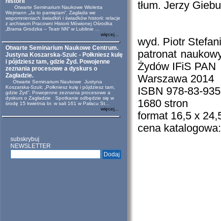
historii
tłum. Jerzy Giebu
Otwarte Seminarium Naukowe Wioletta
Wejmann „Ja to pamiętam”. Zagłada we
wspomnieniach świadkiń i świadków historii: relacje
z archiwum Pracowni Historii Mówionej Ośrodka
„Brama Grodzka – Teatr NN” w Lublinie ...
więcej...
wyd. Piotr Stefan
Otwarte Seminarium Naukowe Centrum.
patronat naukow
Justyna Koszarska-Szulc - Połkniesz kulę
i pójdziesz tam, gdzie Żyd. Powojenne
Żydów IFiS PAN
zeznania procesowe a dyskurs o
Zagładzie.
Warszawa 2014
Otwarte Seminarium Naukowe Justyna
Koszarska-Szulc „Połkniesz kulę i pójdziesz tam,
ISBN 978-83-935
gdzie Żyd”. Powojenne zeznania procesowe a
dyskurs o Zagładzie Spotkanie odbędzie się w
1680 stron
środę 15 kwietnia br. w sali 161 w Pałacu St...
więcej...
format 16,5 x 24,
cena katalogowa:
subskrybuj
NEWSLETTER