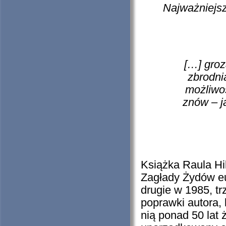
Najważniejsz
[…] groz
zbrodni
możliwoś
znów – j
Książka Raula Hil
Zagłady Żydów eu
drugie w 1985, tr
poprawki autora, 
nią ponad 50 lat 