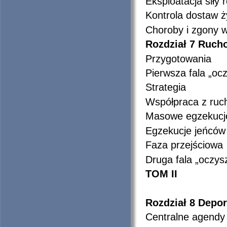
Eksploatacja siły 
Kontrola dostaw 
Choroby i zgony w
Rozdział 7
Rucho
Przygotowania
Pierwsza fala „oc
Strategia
Współpraca z ruc
Masowe egzekucje 
Egzekucje jeńców
Faza przejściowa
Druga fala „oczys
TOM II
Rozdział 8
Depor
Centralne agendy 