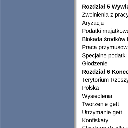
Rozdział 5
Wywła
Zwolnienia z prac
Aryzacja
Podatki majątkow
Blokada środków 
Praca przymusowa 
Specjalne podatk
Głodzenie
Rozdział 6
Konce
Terytorium Rzeszy
Polska
Wysiedlenia
Tworzenie gett
Utrzymanie gett
Konfiskaty