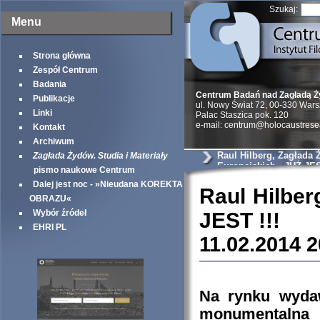
Szukaj:
Menu
Strona główna
Zespół Centrum
Badania
Centrum Badań nad Zagładą 
Publikacje
ul. Nowy Świat 72, 00-330 War
Linki
Palac Staszica pok. 120
e-mail: centrum@holocaustrese
Kontakt
Archiwum
Raul Hilberg, Zagłada
Zagłada Żydów. Studia i Materiały
Europejskich - JUŻ JES
pismo naukowe Centrum
Dalej jest noc - »Nieudana KOREKTA
Raul Hilber
OBRAZU«
Wybór źródeł
JEST !!!
EHRI PL
11.02.2014 2
Na rynku wydaw
monumentalna