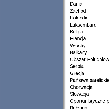
Dania
Zachód
Holandia
Luksemburg
Belgia
Francja
Włochy
Bałkany
Obszar Południow
Serbia
Grecja
Państwa satelicki
Chorwacja
Słowacja
Oportunistyczne p
Bułgaria