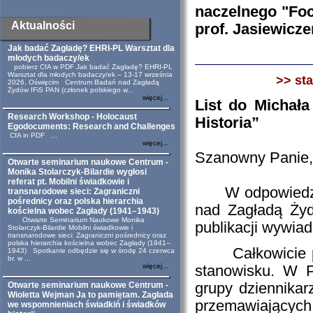
naczelnego "Foc
Aktualności
prof. Jasiewicz
Jak badać Zagładę? EHRI-PL Warsztat dla
młodych badaczy/ek
pobierz CfA w PDF Jak badać Zagładę? EHRI-PL
Warsztat dla młodych badaczy/ek – 13-17 września
>> st
2026, Oświęcim Centrum Badań nad Zagładą
Żydów IFiS PAN (członek polskiego w...
więcej...
List do Michał
Research Workshop - Holocaust
Historia”
Egodocuments: Research and Challenges
CfA in PDF ...
więcej...
Szanowny Panie,
Otwarte seminarium naukowe Centrum -
Monika Stolarczyk-Bilardie wygłosi
referat pt. Mobilni świadkowie i
W odpowiedzi n
transnarodowe sieci: Zagraniczni
pośrednicy oraz polska hierarchia
nad Zagładą Żyd
kościelna wobec Zagłady (1941–1943)
Otwarte Seminarium Naukowe Monika
publikacji wywia
Stolarczyk-Bilardie Mobilni świadkowie i
transnarodowe sieci: Zagraniczni pośrednicy oraz
polska hierarchia kościelna wobec Zagłady (1941–
Całkowicie pod
1943) Spotkanie odbędzie się w środę 24 czerwca
br. w ...
więcej...
stanowisku. W P
Otwarte seminarium naukowe Centrum -
grupy dziennika
Wioletta Wejman Ja to pamiętam. Zagłada
przemawiającyc
we wspomnieniach świadkiń i świadków