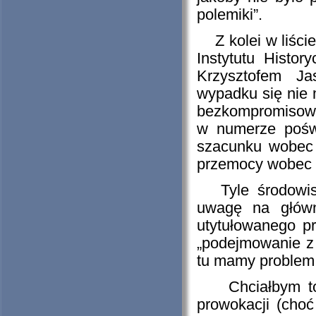
polemiki”.
Z kolei w liści
Instytutu Histor
Krzysztofem J
wypadku się nie m
bezkompromisowym
w numerze pośw
szacunku wobec 
przemocy wobec 
Tyle środowisk
uwagę na głów
utytułowanego p
„podejmowanie z 
tu mamy problem
Chciałbym to m
prowokacji (choć