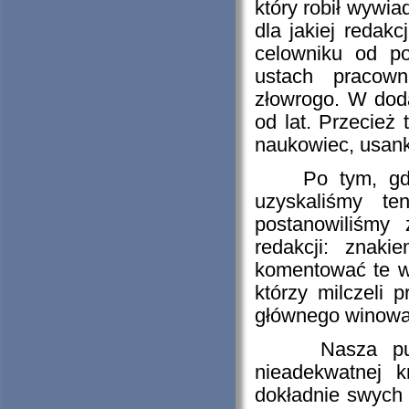
który robił wywia
dla jakiej redak
celowniku od po
ustach pracown
złowrogo. W dod
od lat. Przecież 
naukowiec, usank
Po tym, gdy pr
uzyskaliśmy te
postanowiliśmy
redakcji: znak
komentować te w
którzy milczeli 
głównego winowa
Nasza publika
nieadekwatnej k
dokładnie swych i