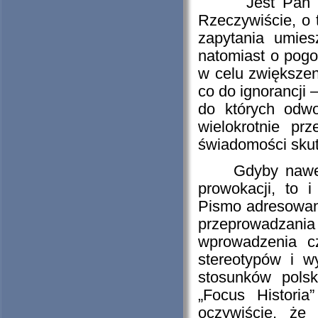
Jest Pan zasmu
Rzeczywiście, o
zapytania umies
natomiast o pogo
w celu zwiększen
co do ignorancji 
do których odwo
wielokrotnie p
świadomości skut
Gdyby nawet re
prowokacji, to i
Pismo adresowane
przeprowadzania t
wprowadzenia cz
stereotypów i w
stosunków polsk
„Focus Histori
oczywiście, że