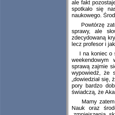
ale fakt pozostaj
spotkało się n
naukowego. Środ
Powtórzę zatem:
sprawy, ale sł
zdecydowaną kryt
lecz profesor i j
I na koniec o św
weekendowym wy
sprawą zajmie si
wypowiedź, że s
„dowiedział się, 
pory bardzo dob
świadczą, że Ak
Mamy zatem nad
Nauk oraz środ
„zmniejszenia s