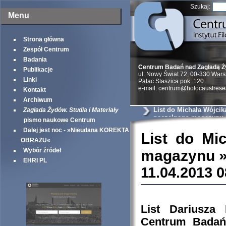
Szukaj:
Menu
Strona główna
Zespół Centrum
Badania
Centrum Badań nad Zagładą 
Publikacje
ul. Nowy Świat 72, 00-330 War
Linki
Palac Staszica pok. 120
e-mail: centrum@holocaustrese
Kontakt
Archiwum
List do Michała Wójcik
Zagłada Żydów. Studia i Materiały
naczelnego magazynu
pismo naukowe Centrum
Historia«
Dalej jest noc - »Nieudana KOREKTA
List do Mi
OBRAZU«
Wybór źródeł
magazynu »
EHRI PL
11.04.2013 0
List Dariusza 
Centrum Badań 