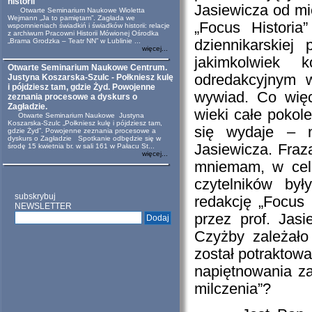
historii
Jasiewicza od mie
Otwarte Seminarium Naukowe Wioletta
Wejmann „Ja to pamiętam”. Zagłada we
„Focus Historia
wspomnieniach świadkiń i świadków historii: relacje
z archiwum Pracowni Historii Mówionej Ośrodka
„Brama Grodzka – Teatr NN” w Lublinie ...
dziennikarskiej
więcej...
jakimkolwiek
Otwarte Seminarium Naukowe Centrum.
odredakcyjnym w
Justyna Koszarska-Szulc - Połkniesz kulę
i pójdziesz tam, gdzie Żyd. Powojenne
wywiad. Co więc
zeznania procesowe a dyskurs o
Zagładzie.
wieki całe pokole
Otwarte Seminarium Naukowe Justyna
Koszarska-Szulc „Połkniesz kulę i pójdziesz tam,
się wydaje – n
gdzie Żyd”. Powojenne zeznania procesowe a
dyskurs o Zagładzie Spotkanie odbędzie się w
Jasiewicza. Fra
środę 15 kwietnia br. w sali 161 w Pałacu St...
więcej...
mniemam, w celu
czytelników by
subskrybuj
redakcję „Focus 
NEWSLETTER
przez prof. Jasi
Czyżby zależało
został potraktowa
napiętnowania z
milczenia”?