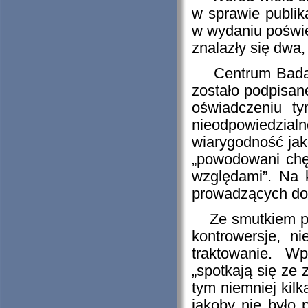
w sprawie publik
w wydaniu poświ
znalazły się dwa
Centrum Badań 
zostało podpisane
oświadczeniu t
nieodpowiedzia
wiarygodność jako
„powodowani chęc
względami”. Na k
prowadzących do 
Ze smutkiem prze
kontrowersje, n
traktowanie. W
„spotkają się ze
tym niemniej kilk
jakoby nie było 