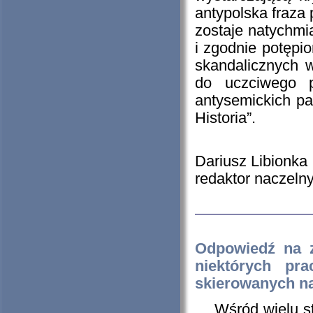
antypolska fraza
zostaje natychmi
i zgodnie potępi
skandalicznych 
do uczciwego p
antysemickich pa
Historia”.
Dariusz Libionka
redaktor naczelny
Odpowiedź na 
niektórych pra
skierowanych na
Wśród wielu stan