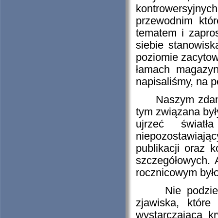
kontrowersyjnyc
przewodnim któ
tematem i zapro
siebie stanowis
poziomie zacyto
łamach magazynu
napisaliśmy, na p
Naszym zdaniem 
tym związana były
ujrzeć świat
niepozostawiaj
publikacji oraz
szczegółowych. 
rocznicowym był
Nie podzielam 
zjawiska, któr
wystarczającą k