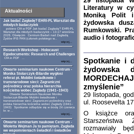
29 listopada 
Literatury w cy
Aktualności
Moniką Polit 
Jak badać Zagładę? EHRI-PL Warsztat dla
żydowska dusz
młodych badaczy/ek
Rumkowski. Pra
pobierz CfA w PDF Jak badać Zagładę? EHRI-PL
Warsztat dla młodych badaczy/ek – 13-17 września
2026, Oświęcim Centrum Badań nad Zagładą
audio i fotograf
Żydów IFiS PAN (członek polskiego w...
więcej...
Research Workshop - Holocaust
Egodocuments: Research and Challenges
CfA in PDF ...
Spotkanie i 
więcej...
żydowska 
Otwarte seminarium naukowe Centrum -
Monika Stolarczyk-Bilardie wygłosi
MORDECHA
referat pt. Mobilni świadkowie i
transnarodowe sieci: Zagraniczni
zmyślenie”
pośrednicy oraz polska hierarchia
kościelna wobec Zagłady (1941–1943)
29 listopada, god
Otwarte Seminarium Naukowe Monika
Stolarczyk-Bilardie Mobilni świadkowie i
ul. Roosevelta 17
transnarodowe sieci: Zagraniczni pośrednicy oraz
polska hierarchia kościelna wobec Zagłady (1941–
1943) Spotkanie odbędzie się w środę 24 czerwca
br. w ...
O książce ora
więcej...
Starszeństwa 
Otwarte seminarium naukowe Centrum -
Wioletta Wejman Ja to pamiętam. Zagłada
rozmawiały bę
we wspomnieniach świadkiń i świadków