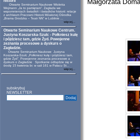
Małgorzata Doma
historii
Otwarte Seminarium Naukowe Wioletta
Wejmann „Ja to pamiętam”. Zagłada we
wspomnieniach świadkiń i świadków historii: relacje
z archiwum Pracowni Historii Mówionej Ośrodka
„Brama Grodzka – Teatr NN” w Lublinie ...
więcej...
Otwarte Seminarium Naukowe Centrum.
Justyna Koszarska-Szulc - Połkniesz kulę
i pójdziesz tam, gdzie Żyd. Powojenne
zeznania procesowe a dyskurs o
Zagładzie.
Otwarte Seminarium Naukowe Justyna
Koszarska-Szulc „Połkniesz kulę i pójdziesz tam,
gdzie Żyd”. Powojenne zeznania procesowe a
dyskurs o Zagładzie Spotkanie odbędzie się w
środę 15 kwietnia br. w sali 161 w Pałacu St...
więcej...
subskrybuj
NEWSLETTER