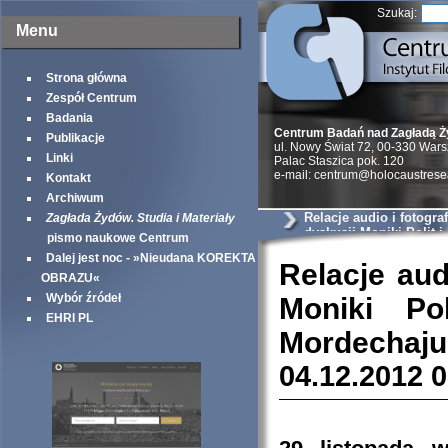
Szukaj:
Menu
Strona główna
Zespół Centrum
Badania
Centrum Badań nad Zagładą 
Publikacje
ul. Nowy Świat 72, 00-330 War
Linki
Palac Staszica pok. 120
e-mail: centrum@holocaustrese
Kontakt
Archiwum
Relacje audio i fotogra
Zagłada Żydów. Studia i Materiały
dyskusji Moniki Polit i
pismo naukowe Centrum
Domagalskiej o Morde
Dalej jest noc - »Nieudana KOREKTA
Rumkowskim
Relacje aud
OBRAZU«
Wybór źródeł
Moniki Po
EHRI PL
Mordechaj
04.12.2012 