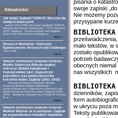
pisania o katastr
swoje zapiski „do 
Aktualności
Nie możemy pozwo
Jak badać Zagładę? EHRI-PL Warsztat dla
przysypane kurz
młodych badaczy/ek
pobierz CfA w PDF Jak badać Zagładę? EHRI-PL
Warsztat dla młodych badaczy/ek – 13-17 września
BIBLIOTEKA
2026, Oświęcim Centrum Badań nad Zagładą
Żydów IFiS PAN (członek polskiego w...
więcej...
przeświadczenia, 
Research Workshop - Holocaust
mało tekstów, w 
Egodocuments: Research and Challenges
zostało opubliko
CfA in PDF ...
więcej...
potrzeb badawczy
Otwarte seminarium naukowe Centrum -
obecnych niemal 
Monika Stolarczyk-Bilardie wygłosi
referat pt. Mobilni świadkowie i
nas wszystkich m
transnarodowe sieci: Zagraniczni
pośrednicy oraz polska hierarchia
kościelna wobec Zagłady (1941–1943)
Otwarte Seminarium Naukowe Monika
BIBLIOTEKA
Stolarczyk-Bilardie Mobilni świadkowie i
transnarodowe sieci: Zagraniczni pośrednicy oraz
dzienników, zapis
polska hierarchia kościelna wobec Zagłady (1941–
1943) Spotkanie odbędzie się w środę 24 czerwca
br. w ...
form autobiografi
więcej...
w ukryciu poza mu
Otwarte seminarium naukowe Centrum -
Wioletta Wejman Ja to pamiętam. Zagłada
Teksty publikowan
we wspomnieniach świadkiń i świadków