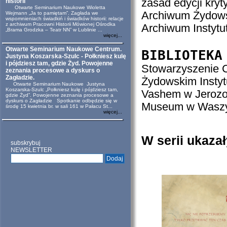
zasad edycji kry
historii
Otwarte Seminarium Naukowe Wioletta
Archiwum Żydowsk
Wejmann „Ja to pamiętam”. Zagłada we
wspomnieniach świadkiń i świadków historii: relacje
z archiwum Pracowni Historii Mówionej Ośrodka
Archiwum Instytu
„Brama Grodzka – Teatr NN” w Lublinie ...
więcej...
Otwarte Seminarium Naukowe Centrum.
BIBLIOTEKA
Justyna Koszarska-Szulc - Połkniesz kulę
i pójdziesz tam, gdzie Żyd. Powojenne
Stowarzyszenie 
zeznania procesowe a dyskurs o
Zagładzie.
Żydowskim Instyt
Otwarte Seminarium Naukowe Justyna
Koszarska-Szulc „Połkniesz kulę i pójdziesz tam,
Vashem w Jerozol
gdzie Żyd”. Powojenne zeznania procesowe a
dyskurs o Zagładzie Spotkanie odbędzie się w
Museum w Waszy
środę 15 kwietnia br. w sali 161 w Pałacu St...
więcej...
W serii ukazał
subskrybuj
NEWSLETTER