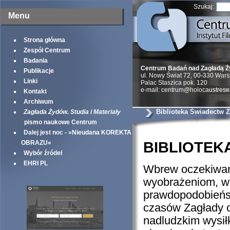
Szukaj:
Menu
Strona główna
Zespół Centrum
Badania
Centrum Badań nad Zagładą 
Publikacje
ul. Nowy Świat 72, 00-330 War
Linki
Palac Staszica pok. 120
e-mail: centrum@holocaustrese
Kontakt
Archiwum
Biblioteka Świadectw 
Zagłada Żydów. Studia i Materiały
pismo naukowe Centrum
Dalej jest noc - »Nieudana KOREKTA
OBRAZU«
BIBLIOTEK
Wybór źródeł
EHRI PL
Wbrew oczekiwa
wyobrażeniom, w
prawdopodobieńs
czasów Zagłady oc
nadludzkim wysił