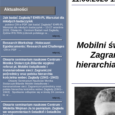
Aktualności
Jak badać Zagładę? EHRI-PL Warsztat dla
młodych badaczy/ek
pobierz CfA w PDF Jak badać Zagładę? EHRI-PL
Warsztat dla młodych badaczy/ek – 13-17 września
2026, Oświęcim Centrum Badań nad Zagładą
Żydów IFiS PAN (członek polskiego w...
więcej...
Mobilni ś
Research Workshop - Holocaust
Egodocuments: Research and Challenges
CfA in PDF ...
Zagra
więcej...
Otwarte seminarium naukowe Centrum -
hierarchi
Monika Stolarczyk-Bilardie wygłosi
referat pt. Mobilni świadkowie i
transnarodowe sieci: Zagraniczni
pośrednicy oraz polska hierarchia
kościelna wobec Zagłady (1941–1943)
Otwarte Seminarium Naukowe Monika
Stolarczyk-Bilardie Mobilni świadkowie i
transnarodowe sieci: Zagraniczni pośrednicy oraz
polska hierarchia kościelna wobec Zagłady (1941–
1943) Spotkanie odbędzie się w środę 24 czerwca
br. w ...
więcej...
Otwarte seminarium naukowe Centrum -
Wioletta Wejman Ja to pamiętam. Zagłada
we wspomnieniach świadkiń i świadków