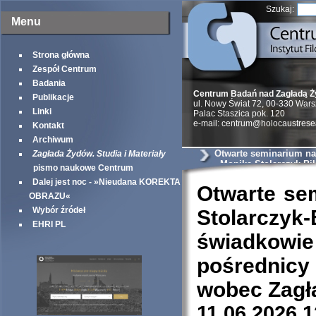
Szukaj:
Menu
Strona główna
Zespół Centrum
Badania
Centrum Badań nad Zagładą 
Publikacje
ul. Nowy Świat 72, 00-330 War
Linki
Palac Staszica pok. 120
e-mail: centrum@holocaustrese
Kontakt
Archiwum
Otwarte seminarium n
Zagłada Żydów. Studia i Materiały
- Monika Stolarczyk-Bi
pismo naukowe Centrum
referat pt. Mobilni świ
Dalej jest noc - »Nieudana KOREKTA
transnarodowe sieci: Z
Otwarte se
pośrednicy oraz polska
OBRAZU«
kościelna wobec Zagła
Wybór źródeł
Stolarczyk-
EHRI PL
świadkowie
pośrednicy
wobec Zagł
11.06.2026 1