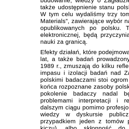
budowanie, wiedzy o Zagładzi
także udostępnienie stanu pol
W tym celu wydaliśmy trzy to
Materials”, zawierające wybór 
opublikowanych po polsku. T
elektronicznej, będą przyczyni
nauki za granicą.
Efekty działań, które podejmowa
lat, a także badań prowadzon
1989 r., zmuszają do kilku refl
impasu i izolacji badań nad Z
polskimi badaczami stoi ogrom
końca rozpoznane zasoby polsk
pokolenie badaczy nadal b
problemami interpretacji i re
dalszym ciągu pomimo profesjon
wiedzy w dyskursie public
przypadkiem jeden z tomów p
kiczu), albo skłonność do 