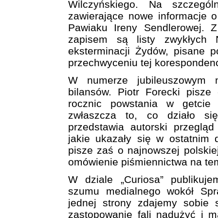
Wilczyńskiego. Na szczegó
zawierające nowe informacje o
Pawiaku Ireny Sendlerowej. 
zapisem są listy zwykłych 
eksterminacji Żydów, pisane p
przechwyceniu tej korespondencj
W numerze jubileuszowym 
bilansów. Piotr Forecki pisze
rocznic powstania w getcie 
zwłaszcza to, co działo si
przedstawia autorski przegląd
jakie ukazały się w ostatnim 
pisze zaś o najnowszej polskiej
omówienie piśmiennictwa na tem
W dziale „Curiosa” publikuj
szumu medialnego wokół Spr
jednej strony zdajemy sobie
zastopowanie fali nadużyć i m