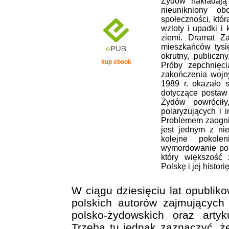
Żydów nakładają 
nieunikniony ob
społeczności, która
wzloty i upadki i 
ziemi. Dramat Za
mieszkańców tysi
okrutny, publicz
kup ebook
Próby zepchnięci
zakończenia wojny
1989 r. okazało s
dotyczące postaw
Żydów powróciły
polaryzujących i 
Problemem zaogniaj
jest jednym z nie
kolejne pokole
wymordowanie pols
który większość 
Polskę i jej histor
W ciągu dziesięciu lat opublik
polskich autorów zajmujących
polsko-żydowskich oraz artyk
Trzeba tu jednak zaznaczyć, 