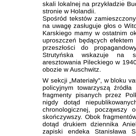
skali lokalnej na przykładzie Bu
stronie w Holandii.
Spośród tekstów zamieszczony
na uwagę zasługuje głos o Wit
Karskiego mamy w ostatnim okr
uproszczeń będących efektem n
przeszłości do propagandow
Strutyńska wskazuje na sp
aresztowania Pileckiego w 1940
obozie w Auschwitz.
W sekcji „Materiały”, w bloku 
policyjnym towarzyszą źródła 
fragmenty pisanych przez Pol
nigdy dotąd niepublikowany
chronologicznej, począwszy 
skończywszy. Obok fragmentów
dotąd drukiem dziennika Aniel
zapiski endeka Stanisława S