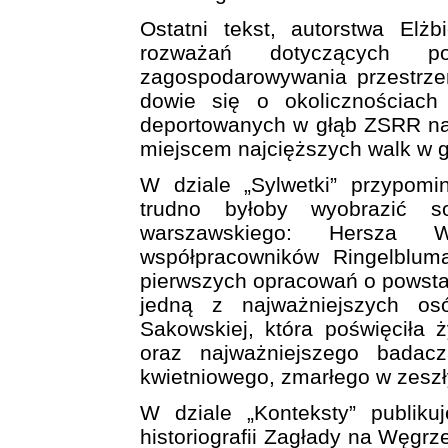
Ostatni tekst, autorstwa Elżb
rozważań dotyczących p
zagospodarowywania przestrzen
dowie się o okolicznościach
deportowanych w głąb ZSRR n
miejscem najcięższych walk w ge
W dziale „Sylwetki” przypomi
trudno byłoby wyobrazić s
warszawskiego: Hersza W
współpracowników Ringelblum
pierwszych opracowań o powsta
jedną z najważniejszych os
Sakowskiej, która poświęciła 
oraz najważniejszego badacz
kwietniowego, zmarłego w zesz
W dziale „Konteksty” publiku
historiografii Zagłady na Węgrz