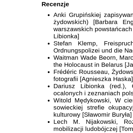
Recenzje
Anki Grupińskiej zapisywa
żydowskich) [Barbara Eng
warszawskich powstańcach 
Libionka]
Stefan Klemp, Freispruc
Ordnungspolizei und die Na
Waitman Wade Beorn, Marc
the Holocaust in Belarus [J
Frédéric Rousseau, Żydows
fotografii [Agnieszka Haska]
Dariusz Libionka (red.)
ocalonych i zeznaniach pol
Witold Mędykowski, W cie
sowieckiej strefie okupacy
kulturowy [Sławomir Buryła]
Lech M. Nijakowski, Roz
mobilizacji ludobójczej [To