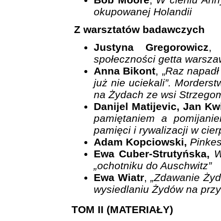
okupowanej Holandii
Z warsztatów badawczych
Justyna Gregorowicz
społeczności getta warsz
Anna Bikont
, „
Raz napadł 
już nie uciekali”. Morder
na Żydach ze wsi Strzego
Danijel Matijevic, Jan K
pamiętaniem a pomijaniem
pamięci i rywalizacji w cier
Adam Kopciowski,
Pinke
Ewa Cuber-Strutyńska,
W
„ochotniku do Auschwitz”
Ewa Wiatr
,
„Zdawanie Żyd
wysiedlaniu Żydów na prz
TOM II (MATERIAŁY)