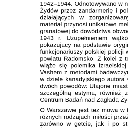
1942–1944. Odnotowywano w nic
Żydów przez żandarmerię i poli
działających w zorganizowa
materiał przynosi unikatowe mel
granatowej do dowództwa obwodu
1943 r. Uzupełnieniem wątkó
pokazujący na podstawie orygi
funkcjonariuszy polskiej policj
powiatu Radomsko. Z kolei z 
wiąże się polemika izraelskiej
Vashem z metodami badawczym
w dziele kanadyjskiego autora
dwóch powodów: Utajone miasto
szczególną estymą, również ze
Centrum Badań nad Zagładą Żydó
O Warszawie jest też mowa w t
różnych rodzajach miłości prz
zarówno w getcie, jak i po st