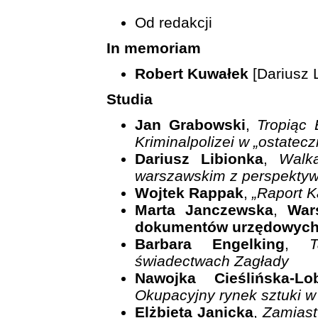
Od redakcji
In memoriam
Robert Kuwałek
[Dariusz 
Studia
Jan Grabowski
,
Tropiąc 
Kriminalpolizei w „ostatec
Dariusz Libionka
,
Walk
warszawskim z perspektyw
Wojtek Rappak
,
„Raport K
Marta Janczewska
,
War
dokumentów urzędowych
Barbara Engelking
,
świadectwach Zagłady
Nawojka Cieślińska-Lo
Okupacyjny rynek sztuki 
Elżbieta Janicka
,
Zamiast