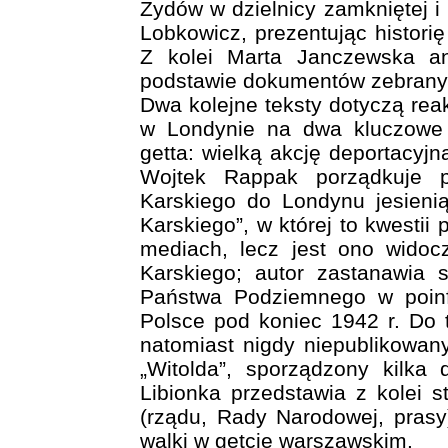
Żydów w dzielnicy zamkniętej i
Lobkowicz, prezentując histori
Z kolei Marta Janczewska an
podstawie dokumentów zebranyc
Dwa kolejne teksty dotyczą reak
w Londynie na dwa kluczowe 
getta: wielką akcję deportacyj
Wojtek Rappak porządkuje 
Karskiego do Londynu jesienią
Karskiego”, w której to kwestii
mediach, lecz jest ono wido
Karskiego; autor zastanawia s
Państwa Podziemnego w poinf
Polsce pod koniec 1942 r. Do 
natomiast nigdy niepublikowany
„Witolda”, sporządzony kilka
Libionka przedstawia z kolei 
(rządu, Rady Narodowej, prasy
walki w getcie warszawskim.