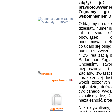
zdążył już
przygotowywaneg
Żegnamy go
wspomnieniem Dar
Oddajemy do rąk C
dziesiąty, numer 
lat to cezura, k
obowiązek c
podsumowania efe
co udało się osiąg
numer (ze zwężoną
r. Był realizacją
Badań nad Zagładą
Chcieliśmy stwo
rozproszonych i
Zagłady, zwłaszc
powiększ
coraz szerzej dos
spis treści
wokół złożonych 
sssdssssssssssssss
najbardziej dośw
cyklicznego wyd
Uznaliśmy też, 
niezależność, prof
Nie ukrywaliśmy,
kup teraz