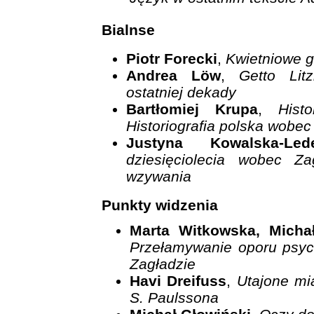
Bialnse
Piotr Forecki
,
Kwietniowe g
Andrea Löw
,
Getto Lit
ostatniej dekady
Bartłomiej Krupa
,
Hist
Historiografia polska wobe
Justyna Kowalska-Lede
dziesięciolecia wobec 
wzywania
Punkty widzenia
Marta Witkowska, Michał
Przełamywanie oporu psyc
Zagładzie
Havi Dreifuss
,
Utajone mi
S. Paulssona