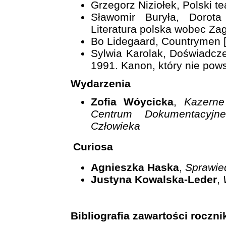
Grzegorz Niziołek, Polski t
Sławomir Buryła, Dorota
Literatura polska wobec Zag
Bo Lidegaard, Countrymen 
Sylwia Karolak, Doświadcze
1991. Kanon, który nie pow
Wydarzenia
Zofia Wóycicka
,
Kazerne
Centrum Dokumentacyjn
Człowieka
Curiosa
Agnieszka Haska
,
Sprawied
Justyna Kowalska-Leder
,
Bibliografia zawartości roczn