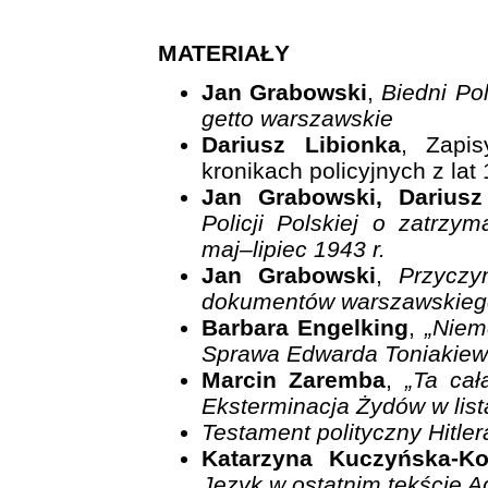
MATERIAŁY
Jan Grabowski
,
Biedni Po
getto warszawskie
Dariusz Libionka
, Zapi
kronikach policyjnych z la
Jan Grabowski, Dariusz
Policji Polskiej o zatrz
maj–lipiec 1943 r.
Jan Grabowski
,
Przyczy
dokumentów warszawskieg
Barbara Engelking
,
„Niem
Sprawa Edwarda Toniakiew
Marcin Zaremba
,
„Ta cał
Eksterminacja Żydów w list
Testament polityczny Hitler
Katarzyna Kuczyńska-K
Język w ostatnim tekście Ad