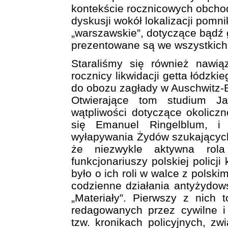
kontekście rocznicowych obchod
dyskusji wokół lokalizacji pomn
„warszawskie”, dotyczące bądź ge
prezentowane są we wszystkich
Staraliśmy się również nawi
rocznicy likwidacji getta łódzki
do obozu zagłady w Auschwitz-
Otwierające tom studium J
wątpliwości dotyczące okolicz
się Emanuel Ringelblum, i
wyłapywania Żydów szukających
że niezwykle aktywna rola
funkcjonariuszy polskiej policj
było o ich roli w walce z polski
codzienne działania antyżydows
„Materiały”. Pierwszy z nich 
redagowanych przez cywilne i 
tzw. kronikach policyjnych, z