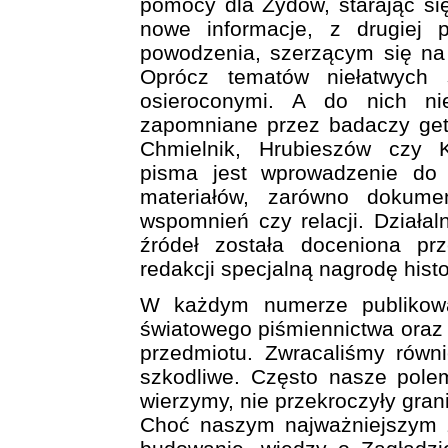
pomocy dla Żydów, starając si
nowe informacje, z drugiej p
powodzenia, szerzącym się na
Oprócz tematów niełatwych 
osieroconymi. A do nich nie
zapomniane przez badaczy gett
Chmielnik, Hrubieszów czy K
pisma jest wprowadzenie do
materiałów, zarówno dokumen
wspomnień czy relacji. Działa
źródeł została doceniona prze
redakcji specjalną nagrodę hist
W każdym numerze publikowa
światowego piśmiennictwa oraz re
przedmiotu. Zwracaliśmy równ
szkodliwe. Często nasze polem
wierzymy, nie przekroczyły gra
Choć naszym najważniejszym za