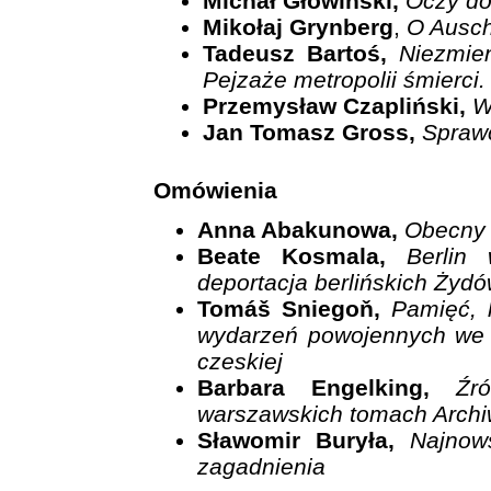
Michał Głowiński,
Oczy do
Mikołaj Grynberg
,
O Auschw
Tadeusz Bartoś,
Niezmien
Pejzaże metropolii śmierci
Przemysław Czapliński,
W
Jan Tomasz Gross,
Sprawcy
Omówienia
Anna Abakunowa,
Obecny 
Beate Kosmala,
Berlin
deportacja berlińskich Żydó
Tomáš Sniegoň,
Pamięć, 
wydarzeń powojennych we ws
czeskiej
Barbara Engelking,
Źr
warszawskich tomach Arch
Sławomir Buryła,
Najnow
zagadnienia