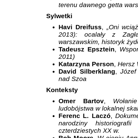
terenu dawnego getta wars
Sylwetki
Havi Dreifuss
,
„Oni wcią
2013): ocalały z Zagł
warszawskim, historyk żyd
Tadeusz Epsztein
,
Wspom
2011)
Katarzyna Person
,
Hersz 
David Silberklang
,
Józef
nad Szoa
Konteksty
Omer Bartov
,
Wołani
ludobójstwa w lokalnej skal
Ferenc L. Laczó
,
Dokume
narodziny historiogra
czterdziestych XX w.
Bob Moore
,
W cieniu Ann