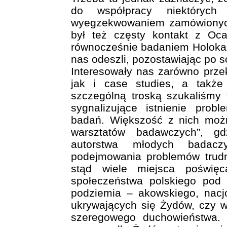
do współpracy niektórych
wyegzekwowaniem zamówionych
był też częsty kontakt z Oca
równocześnie badaniem Holokaus
nas odeszli, pozostawiając po s
Interesowały nas zarówno prze
jak i case studies, a także
szczególną troską szukaliśmy 
sygnalizujące istnienie prob
badań. Większość z nich możn
warsztatów badawczych”, gd
autorstwa młodych badac
podejmowania problemów trudn
stąd wiele miejsca poświęca
społeczeństwa polskiego pod 
podziemia – akowskiego, nacj
ukrywających się Żydów, czy wr
szeregowego duchowieństwa. K