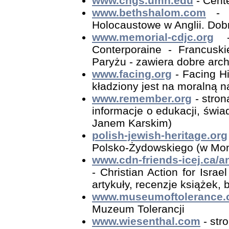
www.chgs.umn.edu
- Cent
www.bethshalom.com
- B
Holocaustowe w Anglii. Dobr
www.memorial-cdjc.org
- 
Conterporaine - Francusk
Paryżu - zawiera dobre arc
www.facing.org
- Facing Hi
kładziony jest na moralną na
www.remember.org
- stron
informacje o edukacji, świa
Janem Karskim)
polish-jewish-heritage.org
Polsko-Żydowskiego (w Mon
www.cdn-friends-icej.ca/a
- Christian Action for Isra
artykuły, recenzje książek, 
www.museumoftolerance
Muzeum Tolerancji
www.wiesenthal.com
- str