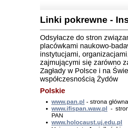
Linki pokrewne - In
Odsyłacze do stron związa
placówkami naukowo-bada
instytucjami, organizacjami,
zajmującymi się zarówno 
Zagłady w Polsce i na Świec
współczesnością Żydów
Polskie
www.pan.pl
- strona główna
www.ifispan.waw.pl
- stron
PAN
www.holocaust.uj.edu.pl
-