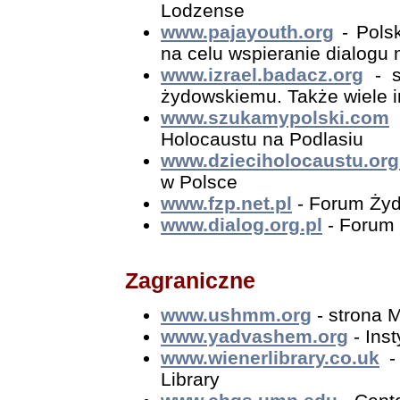
Lodzense
www.pajayouth.org
- Pols
na celu wspieranie dialogu
www.izrael.badacz.org
- s
żydowskiemu. Także wiele inf
www.szukamypolski.com
Holocaustu na Podlasiu
www.dzieciholocaustu.org
w Polsce
www.fzp.net.pl
- Forum Żyd
www.dialog.org.pl
- Forum 
Zagraniczne
www.ushmm.org
- strona 
www.yadvashem.org
- Ins
www.wienerlibrary.co.uk
- 
Library