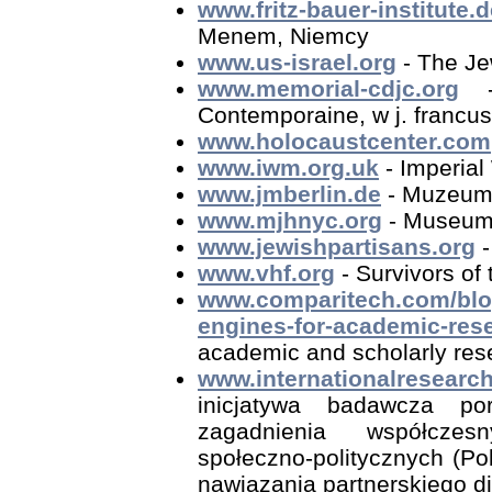
www.fritz-bauer-institute.
Menem, Niemcy
www.us-israel.org
- The Jew
www.memorial-cdjc.org
- 
Contemporaine, w j. francus
www.holocaustcenter.com
www.iwm.org.uk
- Imperial
www.jmberlin.de
- Muzeum 
www.mjhnyc.org
- Museum 
www.jewishpartisans.org
-
www.vhf.org
- Survivors of
www.comparitech.com/blog
engines-for-academic-res
academic and scholarly res
www.internationalresearch
inicjatywa badawcza po
zagadnienia współczes
społeczno-politycznych (Po
nawiązania partnerskiego di