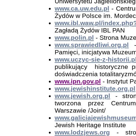
Uniwersytetu Jagiellońskie
www.ca.uw.edu.pl
- Centru
Żydów w Polsce im. Mordec
www.ibl.waw.pl/index.php
Zagładą Żydów IBL PAN
www.polin.pl
- Strona Muze
www.sprawiedliwi.org.pl
- 
Pamięci, inicjatywa Muzeum
www.uczyc-sie-z-historii.p
publikujący historyczne p
doświadczenia totalitaryzmó
www.ipn.gov.pl
- Instytut 
www.jewishinstitute.org.pl
www.jewish.org.pl
- stron
tworzona przez Centru
Warszawie /Joint/
www.galiciajewishmuseum
Jewish Heritage Institute
www.lodzjews.org
- stro