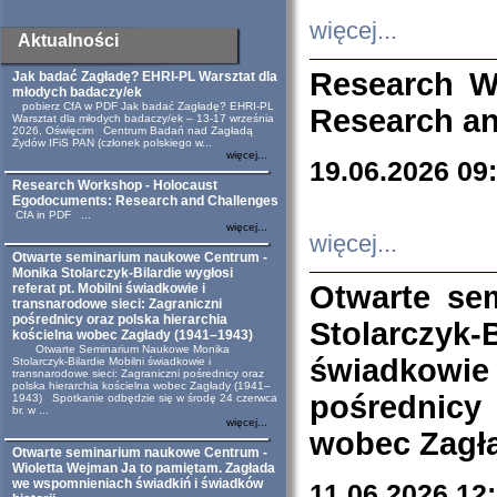
więcej...
Aktualności
Research W
Jak badać Zagładę? EHRI-PL Warsztat dla
młodych badaczy/ek
pobierz CfA w PDF Jak badać Zagładę? EHRI-PL
Research an
Warsztat dla młodych badaczy/ek – 13-17 września
2026, Oświęcim Centrum Badań nad Zagładą
Żydów IFiS PAN (członek polskiego w...
więcej...
19.06.2026 09
Research Workshop - Holocaust
Egodocuments: Research and Challenges
CfA in PDF ...
więcej...
więcej...
Otwarte seminarium naukowe Centrum -
Monika Stolarczyk-Bilardie wygłosi
Otwarte se
referat pt. Mobilni świadkowie i
transnarodowe sieci: Zagraniczni
pośrednicy oraz polska hierarchia
Stolarczyk-
kościelna wobec Zagłady (1941–1943)
Otwarte Seminarium Naukowe Monika
świadkowie
Stolarczyk-Bilardie Mobilni świadkowie i
transnarodowe sieci: Zagraniczni pośrednicy oraz
polska hierarchia kościelna wobec Zagłady (1941–
pośrednicy
1943) Spotkanie odbędzie się w środę 24 czerwca
br. w ...
więcej...
wobec Zagła
Otwarte seminarium naukowe Centrum -
Wioletta Wejman Ja to pamiętam. Zagłada
we wspomnieniach świadkiń i świadków
11.06.2026 12