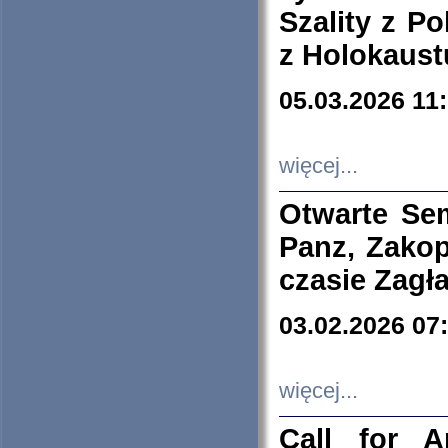
Szality z Po
z Holokaust
05.03.2026 11
więcej...
Otwarte Se
Panz, Zakop
czasie Zagł
03.02.2026 07
więcej...
Call for A