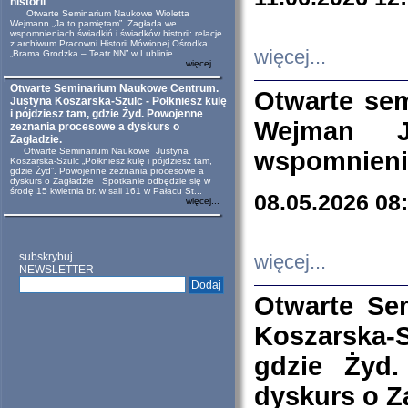
historii
Otwarte Seminarium Naukowe Wioletta
Wejmann „Ja to pamiętam”. Zagłada we
wspomnieniach świadkiń i świadków historii: relacje
z archiwum Pracowni Historii Mówionej Ośrodka
więcej...
„Brama Grodzka – Teatr NN” w Lublinie ...
więcej...
Otwarte Seminarium Naukowe Centrum.
Otwarte se
Justyna Koszarska-Szulc - Połkniesz kulę
i pójdziesz tam, gdzie Żyd. Powojenne
Wejman 
zeznania procesowe a dyskurs o
Zagładzie.
Otwarte Seminarium Naukowe Justyna
wspomnienia
Koszarska-Szulc „Połkniesz kulę i pójdziesz tam,
gdzie Żyd”. Powojenne zeznania procesowe a
dyskurs o Zagładzie Spotkanie odbędzie się w
środę 15 kwietnia br. w sali 161 w Pałacu St...
08.05.2026 08
więcej...
subskrybuj
więcej...
NEWSLETTER
Otwarte Se
Koszarska-S
gdzie Żyd
dyskurs o Z