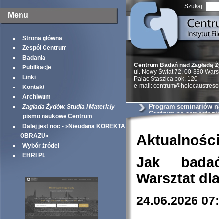
Szukaj:
Menu
Strona główna
Zespół Centrum
Badania
Centrum Badań nad Zagładą 
Publikacje
ul. Nowy Świat 72, 00-330 War
Linki
Palac Staszica pok. 120
e-mail: centrum@holocaustrese
Kontakt
Archiwum
Program seminariów 
Zagłada Żydów. Studia i Materiały
Centrum na semestr z
pismo naukowe Centrum
Dalej jest noc - »Nieudana KOREKTA
Aktualnośc
OBRAZU«
Wybór źródeł
EHRI PL
Jak bada
Warsztat dl
24.06.2026 07