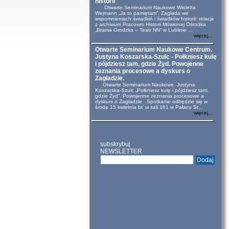
historii
Otwarte Seminarium Naukowe Wioletta
Wejmann „Ja to pamiętam”. Zagłada we
wspomnieniach świadkiń i świadków historii: relacje
z archiwum Pracowni Historii Mówionej Ośrodka
„Brama Grodzka – Teatr NN” w Lublinie ...
więcej...
Otwarte Seminarium Naukowe Centrum.
Justyna Koszarska-Szulc - Połkniesz kulę
i pójdziesz tam, gdzie Żyd. Powojenne
zeznania procesowe a dyskurs o
Zagładzie.
Otwarte Seminarium Naukowe Justyna
Koszarska-Szulc „Połkniesz kulę i pójdziesz tam,
gdzie Żyd”. Powojenne zeznania procesowe a
dyskurs o Zagładzie Spotkanie odbędzie się w
środę 15 kwietnia br. w sali 161 w Pałacu St...
więcej...
subskrybuj
NEWSLETTER