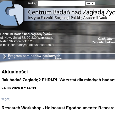
Szukaj:
Centrum Badań nad Zagładą Żydów
Chciałabym 
ul. Nowy Świat 72, 00-330 Warszawa;
Zagłada Żydow
Palac Staszica pok. 120
e-mail: centrum@holocaustresearch.pl
Program seminariów naukowych
Centrum na semestr zimowy 2025
Żydzi w walc
Aktualności
Germany 193
Jak badać Zagładę? EHRI-PL Warsztat dla młodych badac
Natalia Aleksiun, 
Deborah Dash Moor
Turski, Laurence 
24.06.2026 07:14:39
(Arkadij Zelcer)
red. Krzysztof Pe
Warszawa 20
więcej...
Research Workshop - Holocaust Egodocuments: Researc