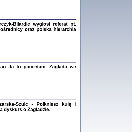
Zagłada Żydów.
Studia i Materiały
nr 18, R. 2022
Warszawa 2022
yk-Bilardie wygłosi referat pt.
pośrednicy oraz polska hierarchia
 iluzję, że żyjemy …
iętniki z Galicji Wschodniej
iszewa), Urman Jerzy Feliks, Strassler Szymon,
man Ja to pamiętam. Zagłada we
ndra Bańkowska
2
PAMIĘTNIK
Kalman Rotgeber
dra Bańkowska, wstęp Jacek Leociak
rska-Szulc - Połkniesz kulę i
Warszawa 2021
a dyskurs o Zagładzie.