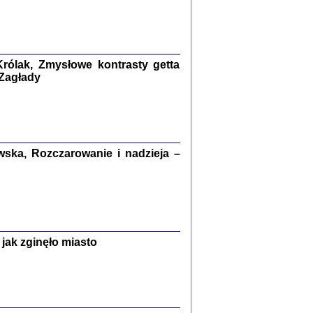
kiego Żyda wspomnienia, łzy i myśli
Zapiski z okupacyjnej Warszawy
konowski, oprac. Marta Janczewska
rólak, Zmysłowe kontrasty getta
 Zagłady
Warszawa 2020
ska, Rozczarowanie i nadzieja –
Y TE SŁOWA JEST PRACOWNIKIEM
GETTOWEJ INSTYTUCJI ...
nnika' i inne pisma z łódzkiego getta
 z jidysz, oprac. i wstęp. Monika Polit
Warszawa 2019
jak zginęło miasto
ETĘ NIEMIECKĄ ...
ny w ukryciu w Warszawie w latach 1943-1944
rg
,
oprac. i wstępem opatrzyła
Barbara Engelking
9