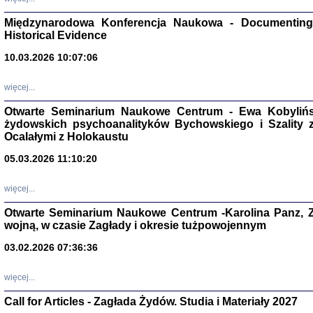
Zagłada Żyd
Międzynarodowa Konferencja Naukowa - Documenting 
Studia i Mater
nr 17, R. 202
Historical Evidence
Warszawa 20
10.03.2026 10:07:06
więcej...
Otwarte Seminarium Naukowe Centrum - Ewa Kobylińsk
żydowskich psychoanalityków Bychowskiego i Szality z 
NIE WIEMY CO PRZY
Dziennik p
Ocalałymi z Holokaustu
Moszek Baum, oprac. Barb
05.03.2026 11:10:20
więcej...
Otwarte Seminarium Naukowe Centrum -Karolina Panz, Z
wojną, w czasie Zagłady i okresie tużpowojennym
Zagłada Żyd
Studia i Mater
03.02.2026 07:36:36
nr 16, R. 202
Warszawa 20
więcej...
Call for Articles - Zagłada Żydów. Studia i Materiały 2027