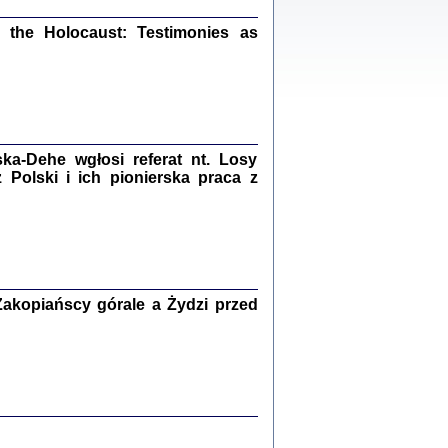
ów.
the Holocaust: Testimonies as
iały
1
21
a-Dehe wgłosi referat nt. Losy
Polski i ich pionierska praca z
NIESIE NAM KOLEJNA GODZINA ...
isany w ukryciu w latach 1943-1944
ara Engelking, tłum. z jidysz Monika
Polit
Warszawa 2020
akopiańscy górale a Żydzi przed
ów.
iały
0
20