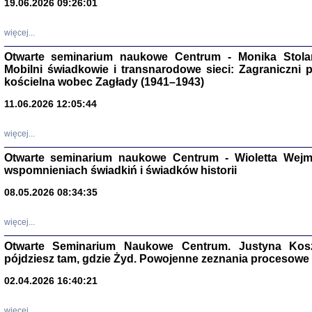
19.06.2026 09:26:01
więcej...
Otwarte seminarium naukowe Centrum - Monika Stolarcz
Mobilni świadkowie i transnarodowe sieci: Zagraniczni 
kościelna wobec Zagłady (1941–1943)
11.06.2026 12:05:44
Znowu mieliśmy
Dzienniki i pam
więcej...
Binder Elza (El
Wagner Rózia
Otwarte seminarium naukowe Centrum - Wioletta Wej
oprac. Aleksa
Warszawa 202
wspomnieniach świadkiń i świadków historii
08.05.2026 08:34:35
więcej...
oprac. Aleksan
Otwarte Seminarium Naukowe Centrum. Justyna Kosza
pójdziesz tam, gdzie Żyd. Powojenne zeznania procesowe 
02.04.2026 16:40:21
więcej...