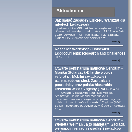
Aktualności
Jak badać Zagładę? EHRI-PL Warsztat dla
młodych badaczy/ek
pobierz CfA w PDF Jak badać Zagładę? EHRI-PL
Warsztat dla młodych badaczy/ek – 13-17 września
2026, Oświęcim Centrum Badań nad Zagładą
Żydów IFiS PAN (członek polskiego w...
więcej...
Research Workshop - Holocaust
Egodocuments: Research and Challenges
CfA in PDF ...
więcej...
Otwarte seminarium naukowe Centrum -
Monika Stolarczyk-Bilardie wygłosi
referat pt. Mobilni świadkowie i
transnarodowe sieci: Zagraniczni
pośrednicy oraz polska hierarchia
kościelna wobec Zagłady (1941–1943)
Otwarte Seminarium Naukowe Monika
Stolarczyk-Bilardie Mobilni świadkowie i
transnarodowe sieci: Zagraniczni pośrednicy oraz
polska hierarchia kościelna wobec Zagłady (1941–
1943) Spotkanie odbędzie się w środę 24 czerwca
br. w ...
więcej...
Otwarte seminarium naukowe Centrum -
Wioletta Wejman Ja to pamiętam. Zagłada
we wspomnieniach świadkiń i świadków