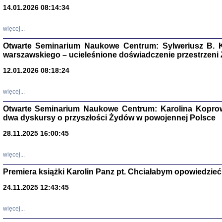
14.01.2026 08:14:34
Aryjs
więcej...
Sewek O
Otwarte Seminarium Naukowe Centrum: Sylweriusz B. K
warszawskiego – ucieleśnione doświadczenie przestrzeni
12.01.2026 08:18:24
więcej...
Otwarte Seminarium Naukowe Centrum: Karolina Koprow
PISZĄC
dwa dyskursy o przyszłości Żydów w powojennej Polsce
'z Dzie
Józef Zelkowicz, tłum.
28.11.2025 16:00:45
więcej...
Premiera książki Karolin Panz pt. Chciałabym opowiedzieć 
CZYTAJĄC GAZ
24.11.2025 12:43:45
Dziennik pisa
Jakub Hochbe
Warszawa 201
więcej...