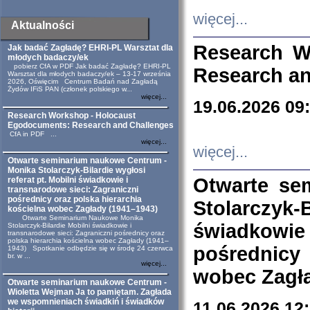
więcej...
Aktualności
Research W
Jak badać Zagładę? EHRI-PL Warsztat dla
młodych badaczy/ek
pobierz CfA w PDF Jak badać Zagładę? EHRI-PL
Research an
Warsztat dla młodych badaczy/ek – 13-17 września
2026, Oświęcim Centrum Badań nad Zagładą
Żydów IFiS PAN (członek polskiego w...
więcej...
19.06.2026 09
Research Workshop - Holocaust
Egodocuments: Research and Challenges
CfA in PDF ...
więcej...
więcej...
Otwarte seminarium naukowe Centrum -
Monika Stolarczyk-Bilardie wygłosi
Otwarte se
referat pt. Mobilni świadkowie i
transnarodowe sieci: Zagraniczni
pośrednicy oraz polska hierarchia
Stolarczyk-
kościelna wobec Zagłady (1941–1943)
Otwarte Seminarium Naukowe Monika
świadkowie
Stolarczyk-Bilardie Mobilni świadkowie i
transnarodowe sieci: Zagraniczni pośrednicy oraz
polska hierarchia kościelna wobec Zagłady (1941–
pośrednicy
1943) Spotkanie odbędzie się w środę 24 czerwca
br. w ...
więcej...
wobec Zagła
Otwarte seminarium naukowe Centrum -
Wioletta Wejman Ja to pamiętam. Zagłada
we wspomnieniach świadkiń i świadków
11.06.2026 12