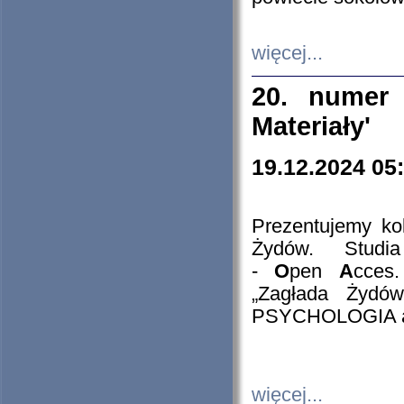
więcej...
20. numer 
Materiały'
19.12.2024 05
Prezentujemy kol
Żydów. Stud
-
O
pen
A
cces
„Zagłada Żydów
PSYCHOLOGIA 
więcej...