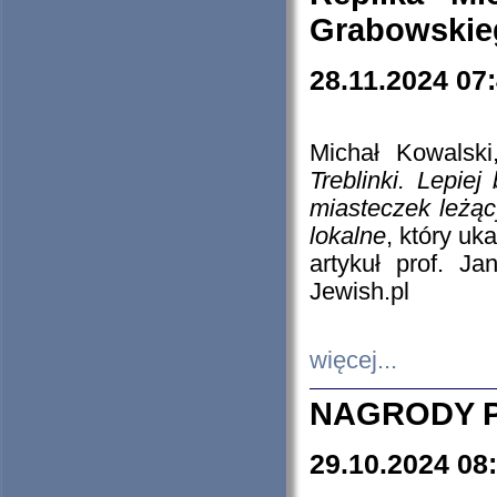
Grabowskieg
28.11.2024 07
Michał Kowalski
Treblinki. Lepie
miasteczek leżąc
lokalne
, który uk
artykuł prof. J
Jewish.pl
więcej...
NAGRODY P
29.10.2024 08