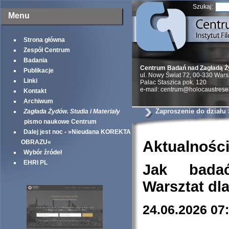
Szukaj:
Menu
Strona główna
Zespół Centrum
Badania
Centrum Badań nad Zagładą 
Publikacje
ul. Nowy Świat 72, 00-330 War
Linki
Palac Staszica pok. 120
e-mail: centrum@holocaustrese
Kontakt
Archiwum
Zaproszenie do działu 
Zagłada Żydów. Studia i Materiały
pismo naukowe Centrum
Dalej jest noc - »Nieudana KOREKTA
Aktualnośc
OBRAZU«
Wybór źródeł
EHRI PL
Jak bada
Warsztat dl
24.06.2026 07