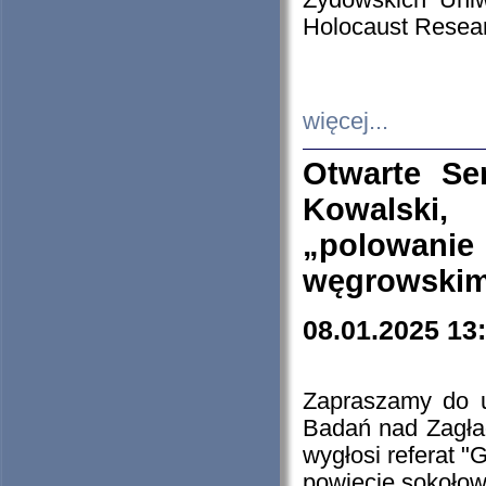
Żydowskich Uniw
Holocaust Resear
więcej...
Otwarte Se
Kowalski, 
„polowanie
węgrowskim.
08.01.2025 13
Zapraszamy do 
Badań nad Zagła
wygłosi referat "
powiecie sokołow