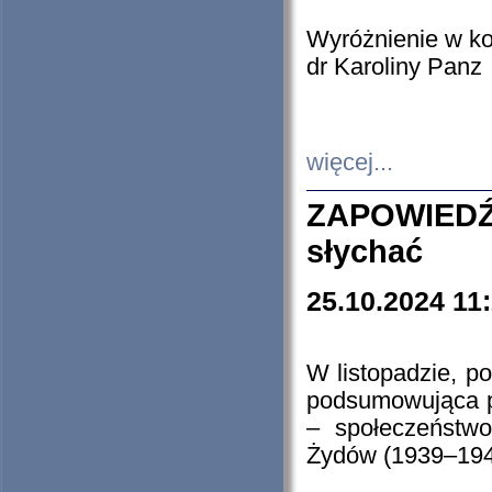
Wyróżnienie w k
dr Karoliny Panz
więcej...
ZAPOWIEDŹ
słychać
25.10.2024 11
W listopadzie, p
podsumowująca p
– społeczeństw
Żydów (1939–194