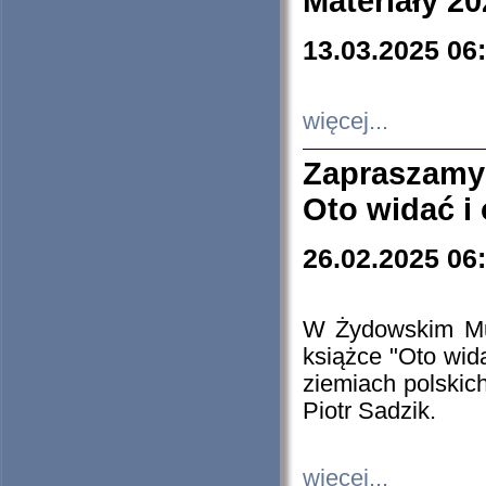
Materiały 20
13.03.2025 06
więcej...
Zapraszamy
Oto widać i
26.02.2025 06
W Żydowskim Muz
książce "Oto wid
ziemiach polski
Piotr Sadzik.
więcej...