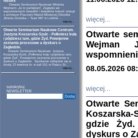
historii
Otwarte Seminarium Naukowe Wioletta
Wejmann „Ja to pamiętam”. Zagłada we
wspomnieniach świadkiń i świadków historii: relacje
z archiwum Pracowni Historii Mówionej Ośrodka
więcej...
„Brama Grodzka – Teatr NN” w Lublinie ...
więcej...
Otwarte Seminarium Naukowe Centrum.
Otwarte se
Justyna Koszarska-Szulc - Połkniesz kulę
i pójdziesz tam, gdzie Żyd. Powojenne
Wejman 
zeznania procesowe a dyskurs o
Zagładzie.
Otwarte Seminarium Naukowe Justyna
wspomnienia
Koszarska-Szulc „Połkniesz kulę i pójdziesz tam,
gdzie Żyd”. Powojenne zeznania procesowe a
dyskurs o Zagładzie Spotkanie odbędzie się w
środę 15 kwietnia br. w sali 161 w Pałacu St...
08.05.2026 08
więcej...
subskrybuj
więcej...
NEWSLETTER
Otwarte Se
Koszarska-S
gdzie Żyd
dyskurs o Z