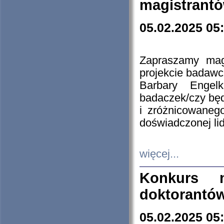
magistrantó
05.02.2025 05
Zapraszamy mag
projekcie badaw
Barbary Engel
badaczek/czy będ
i zróżnicowaneg
doświadczonej lid
więcej...
Konkurs n
doktorantó
05.02.2025 05