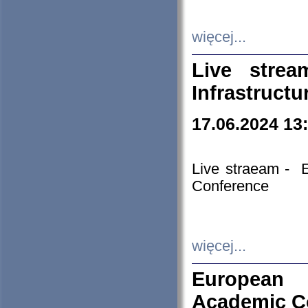
więcej...
Live stre
Infrastruct
17.06.2024 13
Live straeam - 
Conference
więcej...
European H
Academic C