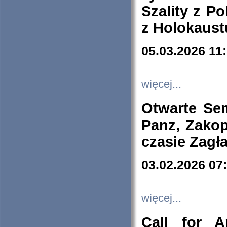
Szality z Po
z Holokaust
05.03.2026 11
więcej...
Otwarte Se
Panz, Zakop
czasie Zagł
03.02.2026 07
więcej...
Call for A