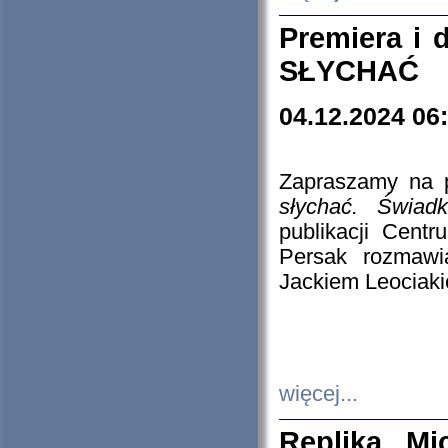
Premiera i
SŁYCHAĆ
04.12.2024 06
Zapraszamy na p
słychać. Świad
publikacji Cen
Persak rozmawi
Jackiem Leociaki
więcej...
Replika Mi