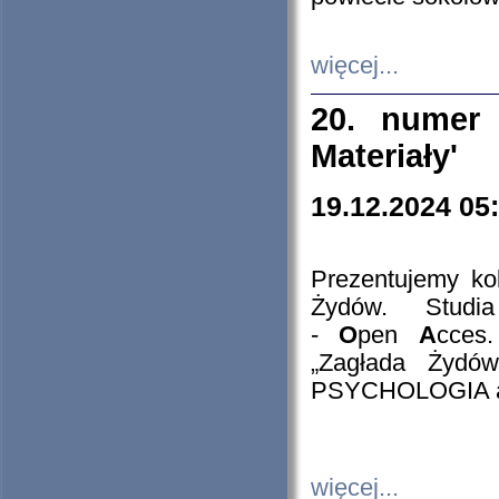
więcej...
20. numer 
Materiały'
19.12.2024 05
Prezentujemy kol
Żydów. Stud
-
O
pen
A
cces
„Zagłada Żydów
PSYCHOLOGIA 
więcej...