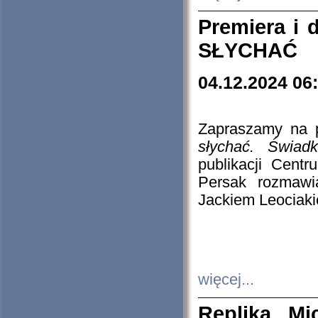
Premiera i
SŁYCHAĆ
04.12.2024 06
Zapraszamy na p
słychać. Świad
publikacji Cen
Persak rozmawi
Jackiem Leociaki
więcej...
Replika Mi