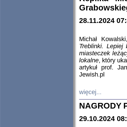
Grabowskieg
28.11.2024 07
Michał Kowalski
Treblinki. Lepie
miasteczek leżąc
lokalne
, który uk
artykuł prof. J
Jewish.pl
więcej...
NAGRODY P
29.10.2024 08