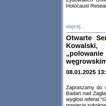
Żydowskich Uniw
Holocaust Resear
więcej...
Otwarte Se
Kowalski, 
„polowanie
węgrowskim.
08.01.2025 13
Zapraszamy do 
Badań nad Zagła
wygłosi referat "
powiecie sokołow