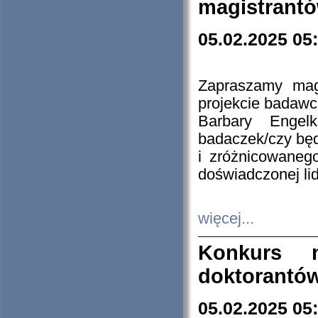
magistrantó
05.02.2025 05
Zapraszamy mag
projekcie badaw
Barbary Engel
badaczek/czy będ
i zróżnicowaneg
doświadczonej lid
więcej...
Konkurs n
doktorantó
05.02.2025 05