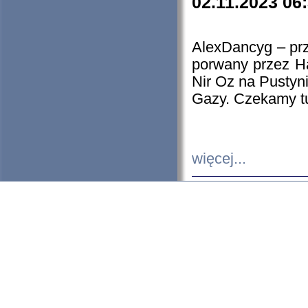
02.11.2023 06
AlexDancyg – przy
porwany przez H
Nir Oz na Pustyn
Gazy. Czekamy tu
więcej...