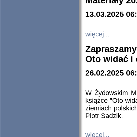
Materiały 20
13.03.2025 06
więcej...
Zapraszamy
Oto widać i
26.02.2025 06
W Żydowskim Muz
książce "Oto wid
ziemiach polski
Piotr Sadzik.
więcej...