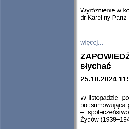
Wyróżnienie w k
dr Karoliny Panz
więcej...
ZAPOWIEDŹ
słychać
25.10.2024 11
W listopadzie, p
podsumowująca p
– społeczeństw
Żydów (1939–194