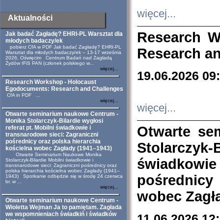
więcej...
Aktualności
Research W
Jak badać Zagładę? EHRI-PL Warsztat dla
młodych badaczy/ek
pobierz CfA w PDF Jak badać Zagładę? EHRI-PL
Research an
Warsztat dla młodych badaczy/ek – 13-17 września
2026, Oświęcim Centrum Badań nad Zagładą
Żydów IFiS PAN (członek polskiego w...
więcej...
19.06.2026 09
Research Workshop - Holocaust
Egodocuments: Research and Challenges
CfA in PDF ...
więcej...
więcej...
Otwarte seminarium naukowe Centrum -
Monika Stolarczyk-Bilardie wygłosi
Otwarte se
referat pt. Mobilni świadkowie i
transnarodowe sieci: Zagraniczni
pośrednicy oraz polska hierarchia
Stolarczyk-
kościelna wobec Zagłady (1941–1943)
Otwarte Seminarium Naukowe Monika
świadkowie
Stolarczyk-Bilardie Mobilni świadkowie i
transnarodowe sieci: Zagraniczni pośrednicy oraz
polska hierarchia kościelna wobec Zagłady (1941–
pośrednicy
1943) Spotkanie odbędzie się w środę 24 czerwca
br. w ...
więcej...
wobec Zagła
Otwarte seminarium naukowe Centrum -
Wioletta Wejman Ja to pamiętam. Zagłada
we wspomnieniach świadkiń i świadków
11.06.2026 12