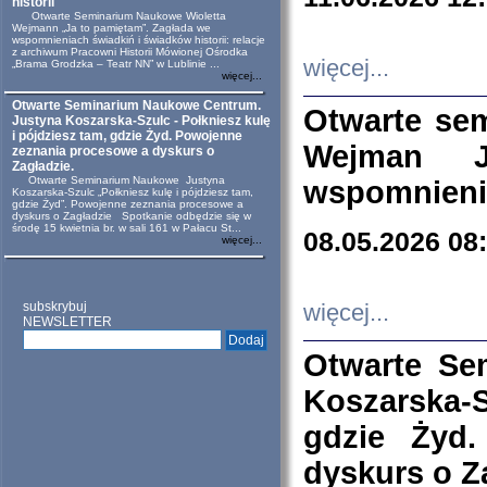
historii
Otwarte Seminarium Naukowe Wioletta
Wejmann „Ja to pamiętam”. Zagłada we
wspomnieniach świadkiń i świadków historii: relacje
z archiwum Pracowni Historii Mówionej Ośrodka
więcej...
„Brama Grodzka – Teatr NN” w Lublinie ...
więcej...
Otwarte Seminarium Naukowe Centrum.
Otwarte se
Justyna Koszarska-Szulc - Połkniesz kulę
i pójdziesz tam, gdzie Żyd. Powojenne
Wejman 
zeznania procesowe a dyskurs o
Zagładzie.
Otwarte Seminarium Naukowe Justyna
wspomnienia
Koszarska-Szulc „Połkniesz kulę i pójdziesz tam,
gdzie Żyd”. Powojenne zeznania procesowe a
dyskurs o Zagładzie Spotkanie odbędzie się w
środę 15 kwietnia br. w sali 161 w Pałacu St...
08.05.2026 08
więcej...
subskrybuj
więcej...
NEWSLETTER
Otwarte Se
Koszarska-S
gdzie Żyd
dyskurs o Z