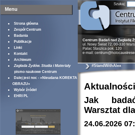
Szukaj:
Menu
Strona główna
Zespół Centrum
Badania
Centrum Badań nad Zagładą 
Publikacje
ul. Nowy Świat 72, 00-330 War
Linki
Palac Staszica pok. 120
e-mail: centrum@holocaustrese
Kontakt
Archiwum
#StandWithAlex
Zagłada Żydów. Studia i Materiały
pismo naukowe Centrum
Dalej jest noc - »Nieudana KOREKTA
Aktualnośc
OBRAZU«
Wybór źródeł
EHRI PL
Jak bada
Warsztat dl
24.06.2026 07