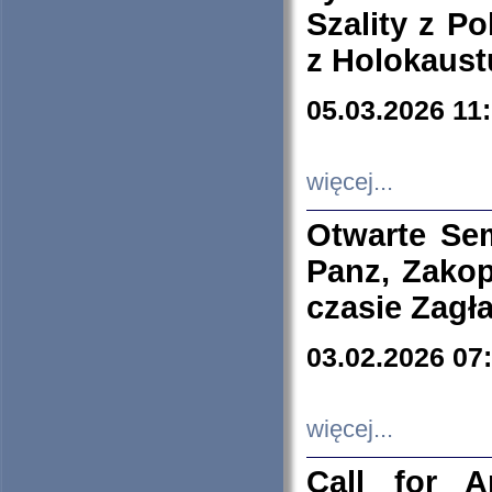
Szality z Po
z Holokaust
05.03.2026 11
więcej...
Otwarte Se
Panz, Zakop
czasie Zagł
03.02.2026 07
więcej...
Call for A