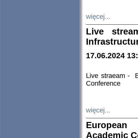
więcej...
Live stre
Infrastruct
17.06.2024 13
Live straeam - 
Conference
więcej...
European H
Academic C