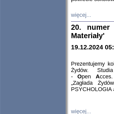
więcej...
20. numer 
Materiały'
19.12.2024 05
Prezentujemy kol
Żydów. Stud
-
O
pen
A
cces
„Zagłada Żydów
PSYCHOLOGIA 
więcej...