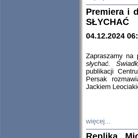
Premiera i
SŁYCHAĆ
04.12.2024 06
Zapraszamy na p
słychać. Świad
publikacji Cen
Persak rozmawi
Jackiem Leociaki
więcej...
Replika Mi