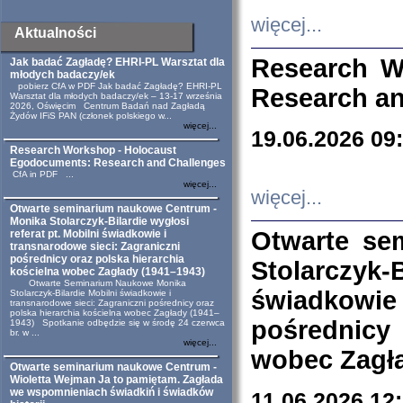
więcej...
Aktualności
Research W
Jak badać Zagładę? EHRI-PL Warsztat dla
młodych badaczy/ek
pobierz CfA w PDF Jak badać Zagładę? EHRI-PL
Research an
Warsztat dla młodych badaczy/ek – 13-17 września
2026, Oświęcim Centrum Badań nad Zagładą
Żydów IFiS PAN (członek polskiego w...
więcej...
19.06.2026 09
Research Workshop - Holocaust
Egodocuments: Research and Challenges
CfA in PDF ...
więcej...
więcej...
Otwarte seminarium naukowe Centrum -
Monika Stolarczyk-Bilardie wygłosi
Otwarte se
referat pt. Mobilni świadkowie i
transnarodowe sieci: Zagraniczni
pośrednicy oraz polska hierarchia
Stolarczyk-
kościelna wobec Zagłady (1941–1943)
Otwarte Seminarium Naukowe Monika
świadkowie
Stolarczyk-Bilardie Mobilni świadkowie i
transnarodowe sieci: Zagraniczni pośrednicy oraz
polska hierarchia kościelna wobec Zagłady (1941–
pośrednicy
1943) Spotkanie odbędzie się w środę 24 czerwca
br. w ...
więcej...
wobec Zagła
Otwarte seminarium naukowe Centrum -
Wioletta Wejman Ja to pamiętam. Zagłada
we wspomnieniach świadkiń i świadków
11.06.2026 12