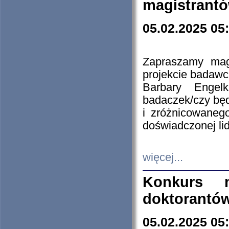
magistrantó
05.02.2025 05
Zapraszamy mag
projekcie badaw
Barbary Engel
badaczek/czy będ
i zróżnicowaneg
doświadczonej lid
więcej...
Konkurs n
doktorantó
05.02.2025 05