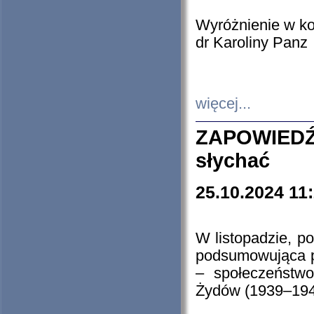
Wyróżnienie w k
dr Karoliny Panz
więcej...
ZAPOWIEDŹ
słychać
25.10.2024 11
W listopadzie, p
podsumowująca p
– społeczeństw
Żydów (1939–194