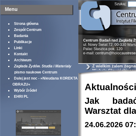
Szukaj:
Menu
Strona główna
Zespół Centrum
Badania
Centrum Badań nad Zagładą 
Publikacje
ul. Nowy Świat 72, 00-330 War
Linki
Palac Staszica pok. 120
e-mail: centrum@holocaustrese
Kontakt
Archiwum
Z wielkim żalem żegna
Zagłada Żydów. Studia i Materiały
Michała Głowińskiego
pismo naukowe Centrum
Dalej jest noc - »Nieudana KOREKTA
Aktualnośc
OBRAZU«
Wybór źródeł
EHRI PL
Jak bada
Warsztat dl
24.06.2026 07