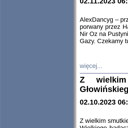
02.11.2023 06
AlexDancyg – przy
porwany przez H
Nir Oz na Pustyn
Gazy. Czekamy tu
więcej...
Z wielki
Głowińskie
02.10.2023 06
Z wielkim smutki