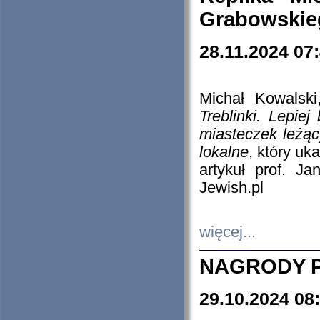
Grabowskieg
28.11.2024 07
Michał Kowalski
Treblinki. Lepie
miasteczek leżąc
lokalne
, który uk
artykuł prof. J
Jewish.pl
więcej...
NAGRODY P
29.10.2024 08