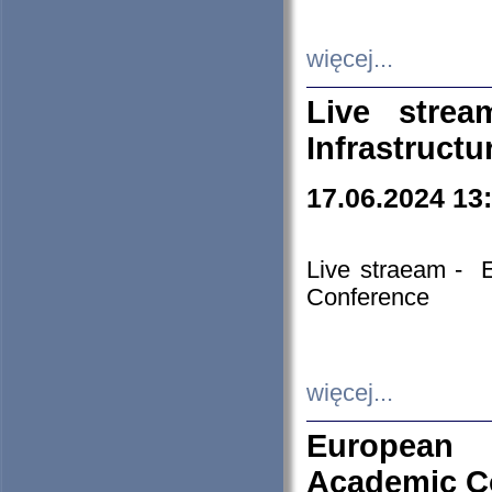
więcej...
Live stre
Infrastruct
17.06.2024 13
Live straeam - 
Conference
więcej...
European H
Academic C