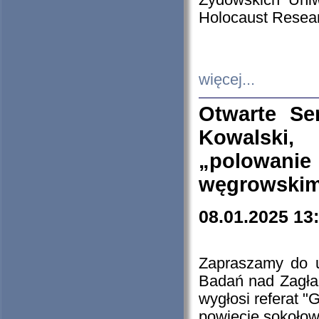
Żydowskich Uniw
Holocaust Resear
więcej...
Otwarte Se
Kowalski, 
„polowanie
węgrowskim.
08.01.2025 13
Zapraszamy do 
Badań nad Zagła
wygłosi referat "
powiecie sokołow