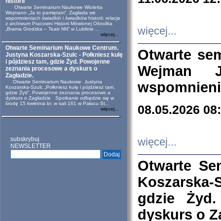
historii
Otwarte Seminarium Naukowe Wioletta
Wejmann „Ja to pamiętam”. Zagłada we
wspomnieniach świadkiń i świadków historii: relacje
z archiwum Pracowni Historii Mówionej Ośrodka
więcej...
„Brama Grodzka – Teatr NN” w Lublinie ...
więcej...
Otwarte Seminarium Naukowe Centrum.
Otwarte se
Justyna Koszarska-Szulc - Połkniesz kulę
i pójdziesz tam, gdzie Żyd. Powojenne
Wejman 
zeznania procesowe a dyskurs o
Zagładzie.
Otwarte Seminarium Naukowe Justyna
wspomnienia
Koszarska-Szulc „Połkniesz kulę i pójdziesz tam,
gdzie Żyd”. Powojenne zeznania procesowe a
dyskurs o Zagładzie Spotkanie odbędzie się w
środę 15 kwietnia br. w sali 161 w Pałacu St...
08.05.2026 08
więcej...
subskrybuj
więcej...
NEWSLETTER
Otwarte Se
Koszarska-S
gdzie Żyd
dyskurs o Z