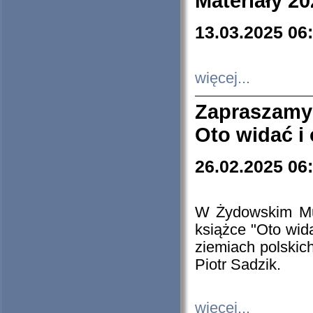
Materiały 20
13.03.2025 06
więcej...
Zapraszamy
Oto widać i
26.02.2025 06
W Żydowskim Muz
książce "Oto wid
ziemiach polski
Piotr Sadzik.
więcej...