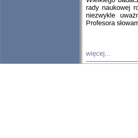
Wielkiego badacz
rady naukowej ro
niezwykle uważn
Profesora słowam
więcej...