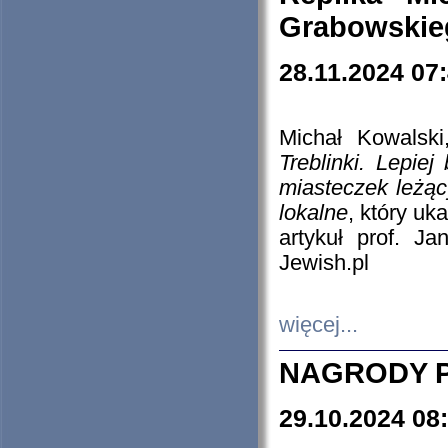
Grabowskieg
28.11.2024 07
Michał Kowalski
Treblinki. Lepie
miasteczek leżąc
lokalne
, który uk
artykuł prof. J
Jewish.pl
więcej...
NAGRODY P
29.10.2024 08