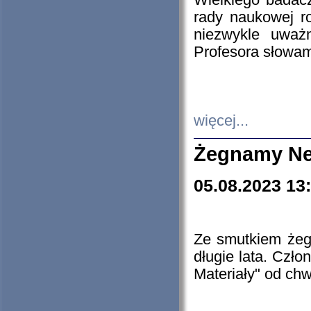
Wielkiego badacz
rady naukowej ro
niezwykle uważn
Profesora słowam
więcej...
Żegnamy Ne
05.08.2023 13
Ze smutkiem żeg
długie lata. Czł
Materiały" od chw