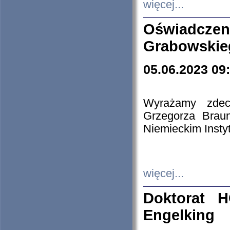
więcej...
Oświadczen
Grabowskie
05.06.2023 09
Wyrażamy zdecy
Grzegorza Brau
Niemieckim Insty
więcej...
Doktorat H
Engelking