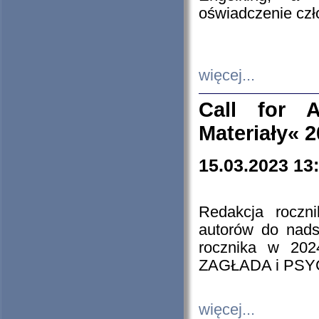
oświadczenie cz
więcej...
Call for A
Materiały« 
15.03.2023 13
Redakcja roczn
autorów do nads
rocznika w 202
ZAGŁADA i PS
więcej...