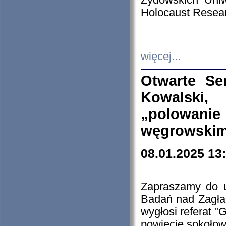
Żydowskich Uniw
Holocaust Resear
więcej...
Otwarte Se
Kowalski, 
„polowanie
węgrowskim.
08.01.2025 13
Zapraszamy do 
Badań nad Zagła
wygłosi referat "
powiecie sokołow