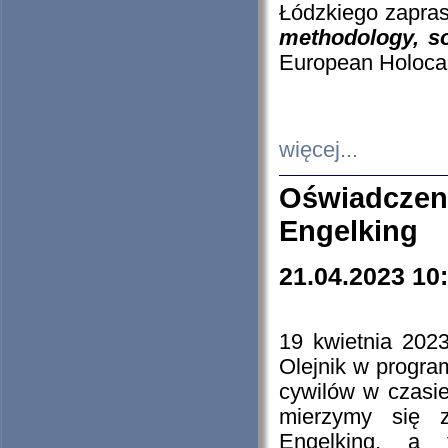
Łódzkiego zapras
methodology, so
European Holocau
więcej...
Oświadczen
Engelking
21.04.2023 10
19 kwietnia 2023
Olejnik w progra
cywilów w czasie
mierzymy się z
Engelking, a 