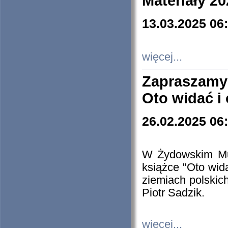
Materiały 20
13.03.2025 06
więcej...
Zapraszamy
Oto widać i
26.02.2025 06
W Żydowskim Muz
książce "Oto wid
ziemiach polski
Piotr Sadzik.
więcej...