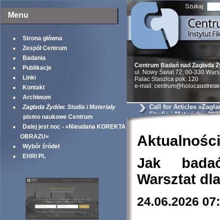
Szukaj:
Menu
Strona główna
Zespół Centrum
Badania
Centrum Badań nad Zagładą 
Publikacje
ul. Nowy Świat 72, 00-330 War
Linki
Palac Staszica pok. 120
e-mail: centrum@holocaustrese
Kontakt
Archiwum
Call for Articles »Zagł
Zagłada Żydów. Studia i Materiały
Studia i Materiały« 202
pismo naukowe Centrum
Dalej jest noc - »Nieudana KOREKTA
Aktualnośc
OBRAZU«
Wybór źródeł
EHRI PL
Jak bada
Warsztat dl
24.06.2026 07