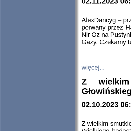
02.11.2023 06
AlexDancyg – przy
porwany przez H
Nir Oz na Pustyn
Gazy. Czekamy tu
więcej...
Z wielki
Głowińskie
02.10.2023 06
Z wielkim smutki