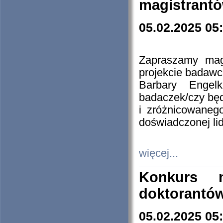
magistrantó
05.02.2025 05
Zapraszamy mag
projekcie badaw
Barbary Engel
badaczek/czy będ
i zróżnicowaneg
doświadczonej lid
więcej...
Konkurs n
doktorantó
05.02.2025 05