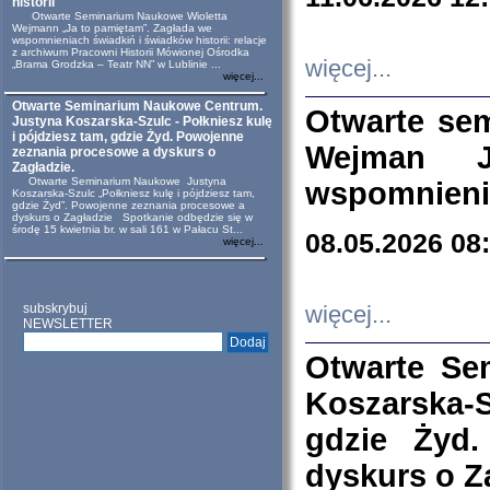
historii
Otwarte Seminarium Naukowe Wioletta
Wejmann „Ja to pamiętam”. Zagłada we
wspomnieniach świadkiń i świadków historii: relacje
z archiwum Pracowni Historii Mówionej Ośrodka
więcej...
„Brama Grodzka – Teatr NN” w Lublinie ...
więcej...
Otwarte Seminarium Naukowe Centrum.
Otwarte se
Justyna Koszarska-Szulc - Połkniesz kulę
i pójdziesz tam, gdzie Żyd. Powojenne
Wejman 
zeznania procesowe a dyskurs o
Zagładzie.
Otwarte Seminarium Naukowe Justyna
wspomnienia
Koszarska-Szulc „Połkniesz kulę i pójdziesz tam,
gdzie Żyd”. Powojenne zeznania procesowe a
dyskurs o Zagładzie Spotkanie odbędzie się w
środę 15 kwietnia br. w sali 161 w Pałacu St...
08.05.2026 08
więcej...
subskrybuj
więcej...
NEWSLETTER
Otwarte Se
Koszarska-S
gdzie Żyd
dyskurs o Z