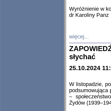
Wyróżnienie w k
dr Karoliny Panz
więcej...
ZAPOWIEDŹ
słychać
25.10.2024 11
W listopadzie, p
podsumowująca p
– społeczeństw
Żydów (1939–194