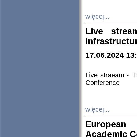
więcej...
Live stre
Infrastruct
17.06.2024 13
Live straeam - 
Conference
więcej...
European H
Academic C