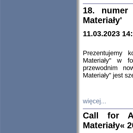
18. numer 
Materiały'
11.03.2023 14
Prezentujemy k
Materiały" w 
przewodnim now
Materiały” jest s
więcej...
Call for A
Materiały« 