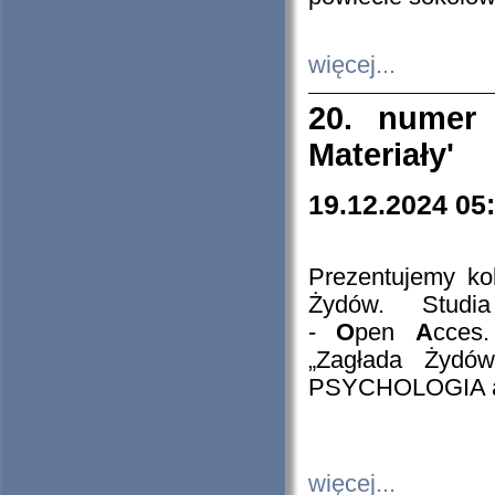
więcej...
20. numer 
Materiały'
19.12.2024 05
Prezentujemy kol
Żydów. Stud
-
O
pen
A
cces
„Zagłada Żydów
PSYCHOLOGIA 
więcej...