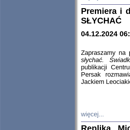
Premiera i
SŁYCHAĆ
04.12.2024 06
Zapraszamy na p
słychać. Świad
publikacji Cen
Persak rozmawi
Jackiem Leociaki
więcej...
Replika Mi