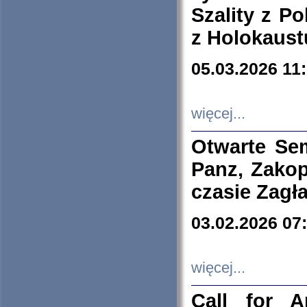
Szality z Po
z Holokaust
05.03.2026 11
więcej...
Otwarte Se
Panz, Zakop
czasie Zagł
03.02.2026 07
więcej...
Call for A