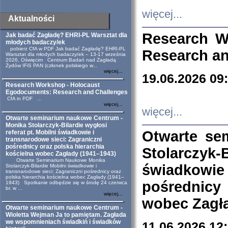
więcej...
Aktualności
Research W
Jak badać Zagładę? EHRI-PL Warsztat dla
młodych badaczy/ek
pobierz CfA w PDF Jak badać Zagładę? EHRI-PL
Research an
Warsztat dla młodych badaczy/ek – 13-17 września
2026, Oświęcim Centrum Badań nad Zagładą
Żydów IFiS PAN (członek polskiego w...
więcej...
19.06.2026 09
Research Workshop - Holocaust
Egodocuments: Research and Challenges
CfA in PDF ...
więcej...
więcej...
Otwarte seminarium naukowe Centrum -
Monika Stolarczyk-Bilardie wygłosi
Otwarte se
referat pt. Mobilni świadkowie i
transnarodowe sieci: Zagraniczni
pośrednicy oraz polska hierarchia
Stolarczyk-
kościelna wobec Zagłady (1941–1943)
Otwarte Seminarium Naukowe Monika
świadkowie
Stolarczyk-Bilardie Mobilni świadkowie i
transnarodowe sieci: Zagraniczni pośrednicy oraz
polska hierarchia kościelna wobec Zagłady (1941–
pośrednicy
1943) Spotkanie odbędzie się w środę 24 czerwca
br. w ...
więcej...
wobec Zagła
Otwarte seminarium naukowe Centrum -
Wioletta Wejman Ja to pamiętam. Zagłada
we wspomnieniach świadkiń i świadków
11.06.2026 12