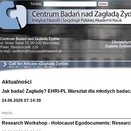
Szukaj:
Chciałabym 
Centrum Badań nad Zagładą Żydów
Zagłada Żydow
ul. Nowy Świat 72, 00-330 Warszawa;
Palac Staszica pok. 120
e-mail: centrum@holocaustresearch.pl
Call for Articles »Zagłada Żydów.
Studia i Materiały« 2023
Żydzi w walc
Germany 193
Aktualności
Natalia Aleksiun, 
Deborah Dash Moor
Jak badać Zagładę? EHRI-PL Warsztat dla młodych badac
Turski, Laurence 
(Arkadij Zelcer)
24.06.2026 07:14:39
red. Krzysztof Pe
Warszawa 20
więcej...
Research Workshop - Holocaust Egodocuments: Researc