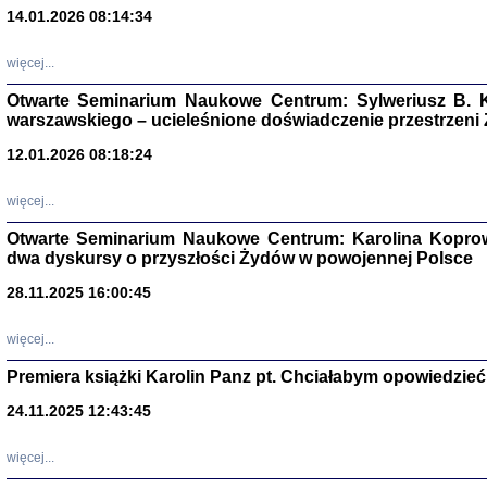
14.01.2026 08:14:34
Aryjs
więcej...
Sewek O
Otwarte Seminarium Naukowe Centrum: Sylweriusz B. K
warszawskiego – ucieleśnione doświadczenie przestrzeni
12.01.2026 08:18:24
więcej...
PISZĄC
Otwarte Seminarium Naukowe Centrum: Karolina Koprow
'z Dzie
dwa dyskursy o przyszłości Żydów w powojennej Polsce
Józef Zelkowicz, tłum.
28.11.2025 16:00:45
więcej...
Premiera książki Karolin Panz pt. Chciałabym opowiedzieć 
CZYTAJĄC GAZ
Dziennik pisa
24.11.2025 12:43:45
Jakub Hochbe
Warszawa 201
więcej...