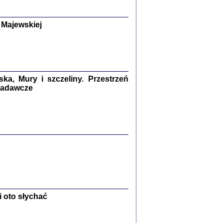
y Żydów w wybranych powiatach
okupowanej Polski
p Barbara Engelking, Jan Grabowski
Warszawa 2018
 Majewskiej
GA, ŻADNE KŁAMSTWO ...
a z warszawskiego getta
dler
,
oprac. i wstępem opatrzyła
Marta Janczewska
2018
a, Mury i szczeliny. Przestrzeń
 badawcze
Zagłada Żydów.
Studia i Materiały
nr 13, R. 2017
Warszawa 2017
 oto słychać
Ż PRZESZLI ...
sany w bunkrze (Żółkiew 1942-1944)
er
,
oprac. i wstępem opatrzyła Anna Wylegała