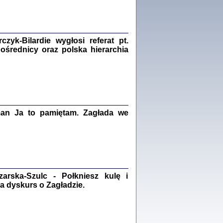
Zagłada Żydów.
Studia i Materiały
nr 18, R. 2022
Warszawa 2022
yk-Bilardie wygłosi referat pt.
pośrednicy oraz polska hierarchia
 iluzję, że żyjemy …
iętniki z Galicji Wschodniej
iszewa), Urman Jerzy Feliks, Strassler Szymon,
ndra Bańkowska
man Ja to pamiętam. Zagłada we
2
PAMIĘTNIK
Kalman Rotgeber
dra Bańkowska, wstęp Jacek Leociak
Warszawa 2021
rska-Szulc - Połkniesz kulę i
a dyskurs o Zagładzie.