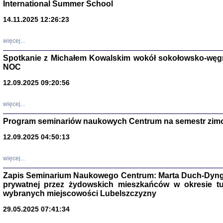
International Summer School
14.11.2025 12:26:23
więcej...
Spotkanie z Michałem Kowalskim wokół sokołowsko-węg
NOC
12.09.2025 09:20:56
więcej...
Program seminariów naukowych Centrum na semestr zim
Zagłada Żyd
Studia i Mater
12.09.2025 04:50:13
nr 14, R. 201
Warszawa 20
więcej...
Zapis Seminarium Naukowego Centrum: Marta Duch-Dyng
prywatnej przez żydowskich mieszkańców w okresie t
wybranych miejscowości Lubelszczyzny
29.05.2025 07:41:34