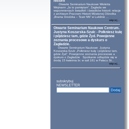
historii
Otwarte Seminarium Naukowe Wioletta
Wejmann „Ja to pamiętam”. Zagłada we
wspomnieniach świadkiń i świadków historii: relacje
z archiwum Pracowni Historii Mówionej Ośrodka
„Brama Grodzka – Teatr NN” w Lublinie ...
więcej...
Otwarte Seminarium Naukowe Centrum.
Justyna Koszarska-Szulc - Połkniesz kulę
i pójdziesz tam, gdzie Żyd. Powojenne
zeznania procesowe a dyskurs o
Zagładzie.
Otwarte Seminarium Naukowe Justyna
Koszarska-Szulc „Połkniesz kulę i pójdziesz tam,
gdzie Żyd”. Powojenne zeznania procesowe a
dyskurs o Zagładzie Spotkanie odbędzie się w
środę 15 kwietnia br. w sali 161 w Pałacu St...
więcej...
subskrybuj
NEWSLETTER