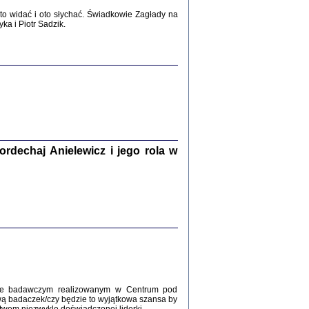
2017
o widać i oto słychać. Świadkowie Zagłady na
a i Piotr Sadzik.
WŚRÓD ZATRUTYCH NOŻY ...
i z getta i okupowanej Warszawy
c. i wstępem opatrzyła Agnieszka
Haska
Warszawa 2017
dechaj Anielewicz i jego rola w
, Z POMOCĄ BOŻĄ, JUŻ NIEBAWEM ...
 i Mirki Piżyców o życiu w getcie i okupowanej
ępem opatrzyła Barbara Engelking i Havi Dreifuss
2017
kcie badawczym realizowanym w Centrum pod
wą badaczek/czy będzie to wyjątkowa szansa by