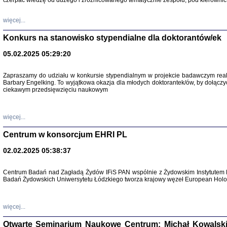
czerpać wiedzę od dużego i zróżnicowanego tematycznie zespołu, pod kierownic
więcej...
Konkurs na stanowisko stypendialne dla doktorantów/ek
05.02.2025 05:29:20
Zapraszamy do udziału w konkursie stypendialnym w projekcie badawczym rea
Barbary Engelking. To wyjątkowa okazja dla młodych doktorantek/ów, by dołączy
ciekawym przedsięwzięciu naukowym
SNY CHOCI
Okupacyjne 
Mazowieck
oprac. i ws
więcej...
Warszawa 
Centrum w konsorcjum EHRI PL
02.02.2025 05:38:37
Centrum Badań nad Zagładą Żydów IFiS PAN wspólnie z Żydowskim Instytutem 
SZCZĘŚCIE JES
Badań Żydowskich Uniwersytetu Łódzkiego tworza krajowy węzeł European Holoc
Losy kobiet ocalały
więcej...
Otwarte Seminarium Naukowe Centrum: Michał Kowalski, G