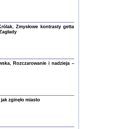
kiego Żyda wspomnienia, łzy i myśli
Zapiski z okupacyjnej Warszawy
konowski, oprac. Marta Janczewska
rólak, Zmysłowe kontrasty getta
Warszawa 2020
 Zagłady
Y TE SŁOWA JEST PRACOWNIKIEM
ska, Rozczarowanie i nadzieja –
GETTOWEJ INSTYTUCJI ...
nnika' i inne pisma z łódzkiego getta
 z jidysz, oprac. i wstęp. Monika Polit
Warszawa 2019
jak zginęło miasto
ETĘ NIEMIECKĄ ...
ny w ukryciu w Warszawie w latach 1943-1944
rg
,
oprac. i wstępem opatrzyła
Barbara Engelking
9