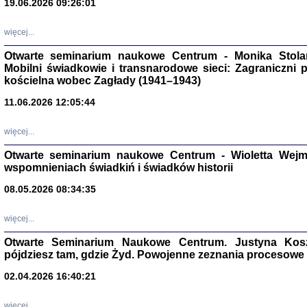
19.06.2026 09:26:01
więcej...
Otwarte seminarium naukowe Centrum - Monika Stolarcz
Mobilni świadkowie i transnarodowe sieci: Zagraniczni 
kościelna wobec Zagłady (1941–1943)
11.06.2026 12:05:44
Znowu mieliśmy
Dzienniki i pam
Binder Elza (El
więcej...
Wagner Rózia
oprac. Aleksa
Otwarte seminarium naukowe Centrum - Wioletta Wej
Warszawa 202
wspomnieniach świadkiń i świadków historii
08.05.2026 08:34:35
więcej...
oprac. Aleksan
Otwarte Seminarium Naukowe Centrum. Justyna Kosza
pójdziesz tam, gdzie Żyd. Powojenne zeznania procesowe 
02.04.2026 16:40:21
więcej...