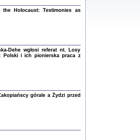
ów.
iały
the Holocaust: Testimonies as
1
21
a-Dehe wgłosi referat nt. Losy
NIESIE NAM KOLEJNA GODZINA ...
Polski i ich pionierska praca z
isany w ukryciu w latach 1943-1944
ara Engelking, tłum. z jidysz Monika
Polit
Warszawa 2020
akopiańscy górale a Żydzi przed
ów.
iały
0
20