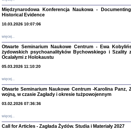
Zagłada Żyd
Studia i Mater
Międzynarodowa Konferencja Naukowa - Documenting 
nr 17, R. 202
Warszawa 20
Historical Evidence
10.03.2026 10:07:06
więcej...
Otwarte Seminarium Naukowe Centrum - Ewa Kobylińsk
NIE WIEMY CO PRZY
żydowskich psychoanalityków Bychowskiego i Szality z 
Dziennik p
Moszek Baum, oprac. Barb
Ocalałymi z Holokaustu
05.03.2026 11:10:20
więcej...
Otwarte Seminarium Naukowe Centrum -Karolina Panz, Z
wojną, w czasie Zagłady i okresie tużpowojennym
Zagłada Żyd
Studia i Mater
nr 16, R. 202
03.02.2026 07:36:36
Warszawa 20
więcej...
Call for Articles - Zagłada Żydów. Studia i Materiały 2027