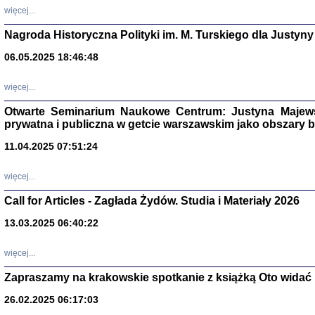
DALEJ JEST NOC. Los
więcej...
red. i wstę
Nagroda Historyczna Polityki im. M. Turskiego dla Justyny
06.05.2025 18:46:48
ŻADNA BLA
więcej...
Wspomnieni
Stanisław A
Warszawa 
Otwarte Seminarium Naukowe Centrum: Justyna Majewsk
prywatna i publiczna w getcie warszawskim jako obszary
11.04.2025 07:51:24
więcej...
Call for Articles - Zagłada Żydów. Studia i Materiały 2026
13.03.2025 06:40:22
więcej...
Zapraszamy na krakowskie spotkanie z książką Oto widać i
TYLEŚMY JU
Dziennik pi
26.02.2025 06:17:03
Clara Kram