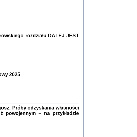
Zagłada Żydów.
Studia i Materiały
nr 15, R. 2019
Warszawa 2019
rowskiego rozdziału DALEJ JEST
owy 2025
ów.
iały
8
18
osz: Próby odzyskania własności
uż powojennym – na przykładzie