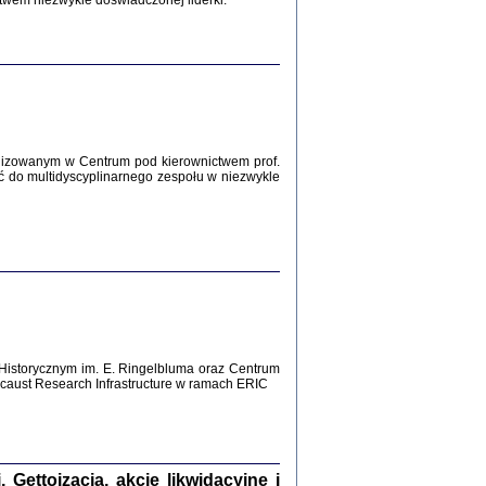
twem niezwykle doświadczonej liderki.
Zagłada Żydów.
Studia i Materiały
nr 12, R. 2016
Warszawa 2016
lizowanym w Centrum pod kierownictwem prof.
ć do multidyscyplinarnego zespołu w niezwykle
AŻ MAMY WSPANIAŁE ...
dzienniki Żydów z okolic Mińska
iego
tępem opatrzyła Barbara Engelking
2016
Historycznym im. E. Ringelbluma oraz Centrum
T POSIADAĆ DOM POD ZIEMIĄ ...
aust Research Infrastructure w ramach ERIC
ch z Zagłady w okolicach Dąbrowy
Tarnowskiej
oprac. i wstęp Jan Grabowski
Warszawa 2016
ettoizacja, akcje likwidacyjne i