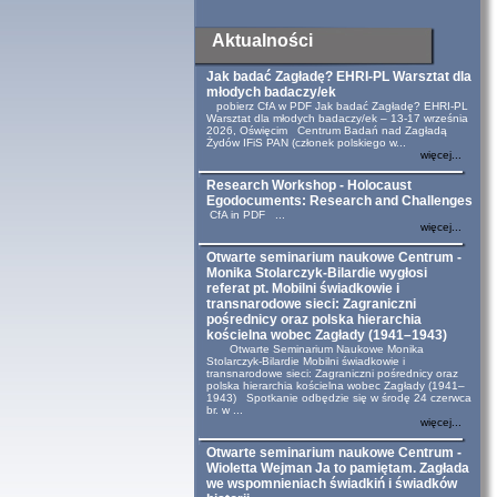
Aktualności
Jak badać Zagładę? EHRI-PL Warsztat dla
młodych badaczy/ek
pobierz CfA w PDF Jak badać Zagładę? EHRI-PL
Warsztat dla młodych badaczy/ek – 13-17 września
2026, Oświęcim Centrum Badań nad Zagładą
Żydów IFiS PAN (członek polskiego w...
więcej...
Research Workshop - Holocaust
Egodocuments: Research and Challenges
CfA in PDF ...
więcej...
Otwarte seminarium naukowe Centrum -
Monika Stolarczyk-Bilardie wygłosi
referat pt. Mobilni świadkowie i
transnarodowe sieci: Zagraniczni
pośrednicy oraz polska hierarchia
kościelna wobec Zagłady (1941–1943)
Otwarte Seminarium Naukowe Monika
Stolarczyk-Bilardie Mobilni świadkowie i
transnarodowe sieci: Zagraniczni pośrednicy oraz
polska hierarchia kościelna wobec Zagłady (1941–
1943) Spotkanie odbędzie się w środę 24 czerwca
br. w ...
więcej...
Otwarte seminarium naukowe Centrum -
Wioletta Wejman Ja to pamiętam. Zagłada
we wspomnieniach świadkiń i świadków