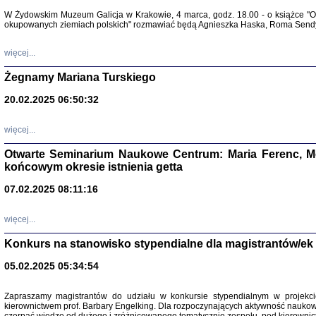
Warszawa 
W Żydowskim Muzeum Galicja w Krakowie, 4 marca, godz. 18.00 - o książce "Ot
okupowanych ziemiach polskich" rozmawiać będą Agnieszka Haska, Roma Sendyk
więcej...
Żegnamy Mariana Turskiego
20.02.2025 06:50:32
Zapisk
Tadeusz Obremski, opra
więcej...
Otwarte Seminarium Naukowe Centrum: Maria Ferenc, Mor
końcowym okresie istnienia getta
07.02.2025 08:11:16
więcej...
PO WOJNIE
Pisma Kopla
Konkurs na stanowisko stypendialne dla magistrantów/ek
Warszawie
oprac. i wst
Warszawa 
05.02.2025 05:34:54
Zapraszamy magistrantów do udziału w konkursie stypendialnym w proje
kierownictwem prof. Barbary Engelking. Dla rozpoczynających aktywność nauko