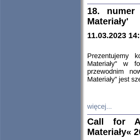
18. numer 
Materiały'
11.03.2023 14
Prezentujemy k
Materiały" w 
przewodnim now
Materiały” jest s
więcej...
Call for A
Materiały« 