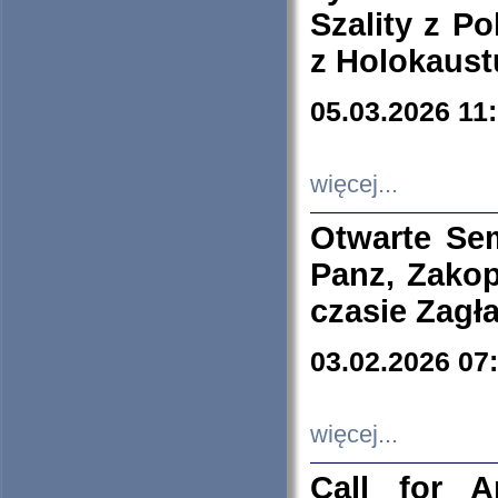
Szality z Po
z Holokaust
05.03.2026 11
więcej...
Otwarte Se
Panz, Zakop
czasie Zagł
03.02.2026 07
więcej...
Call for A