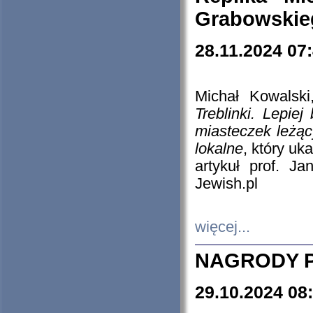
Grabowskieg
28.11.2024 07
Michał Kowalski
Treblinki. Lepie
miasteczek leżąc
lokalne
, który uk
artykuł prof. J
Jewish.pl
więcej...
NAGRODY P
29.10.2024 08