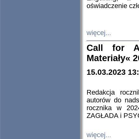
oświadczenie cz
więcej...
Call for A
Materiały« 
15.03.2023 13
Redakcja roczn
autorów do nads
rocznika w 202
ZAGŁADA i PS
więcej...