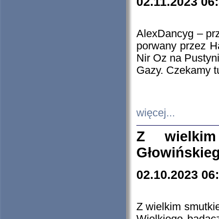
02.11.2023 06
AlexDancyg – przy
porwany przez H
Nir Oz na Pustyn
Gazy. Czekamy tu
więcej...
Z wielki
Głowińskie
02.10.2023 06
Z wielkim smutki