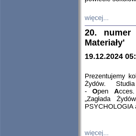
więcej...
20. numer 
Materiały'
19.12.2024 05
Prezentujemy kol
Żydów. Stud
-
O
pen
A
cces
„Zagłada Żydów
PSYCHOLOGIA 
więcej...