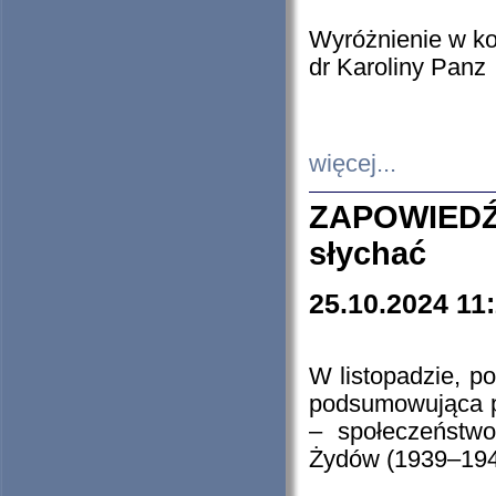
Wyróżnienie w k
dr Karoliny Panz
więcej...
ZAPOWIEDŹ
słychać
25.10.2024 11
W listopadzie, p
podsumowująca p
– społeczeństw
Żydów (1939–194