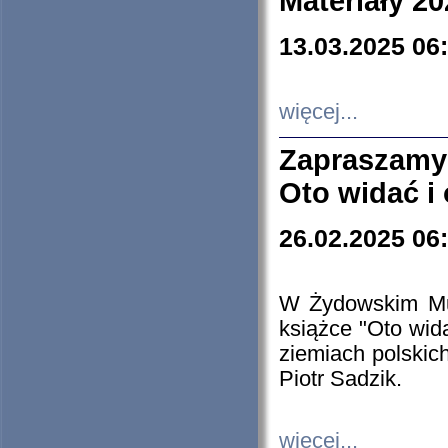
Materiały 20
13.03.2025 06
więcej...
Zapraszamy
Oto widać i
26.02.2025 06
W Żydowskim Muz
książce "Oto wid
ziemiach polski
Piotr Sadzik.
więcej...