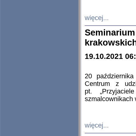
więcej...
Seminarium
krakowskich
19.10.2021 06
20 październik
Centrum z udzia
pt. „Przyjacie
szmalcownikach
więcej...