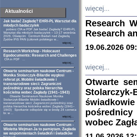
więcej...
Aktualności
Research W
Jak badać Zagładę? EHRI-PL Warsztat dla
młodych badaczy/ek
pobierz CfA w PDF Jak badać Zagładę? EHRI-PL
Research an
Warsztat dla młodych badaczy/ek – 13-17 września
2026, Oświęcim Centrum Badań nad Zagładą
Żydów IFiS PAN (członek polskiego w...
więcej...
19.06.2026 09
Research Workshop - Holocaust
Egodocuments: Research and Challenges
CfA in PDF ...
więcej...
więcej...
Otwarte seminarium naukowe Centrum -
Monika Stolarczyk-Bilardie wygłosi
Otwarte se
referat pt. Mobilni świadkowie i
transnarodowe sieci: Zagraniczni
pośrednicy oraz polska hierarchia
Stolarczyk-
kościelna wobec Zagłady (1941–1943)
Otwarte Seminarium Naukowe Monika
świadkowie
Stolarczyk-Bilardie Mobilni świadkowie i
transnarodowe sieci: Zagraniczni pośrednicy oraz
polska hierarchia kościelna wobec Zagłady (1941–
pośrednicy
1943) Spotkanie odbędzie się w środę 24 czerwca
br. w ...
więcej...
wobec Zagła
Otwarte seminarium naukowe Centrum -
Wioletta Wejman Ja to pamiętam. Zagłada
we wspomnieniach świadkiń i świadków
11.06.2026 12