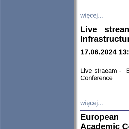
więcej...
Live stre
Infrastruct
17.06.2024 13
Live straeam - 
Conference
więcej...
European H
Academic C