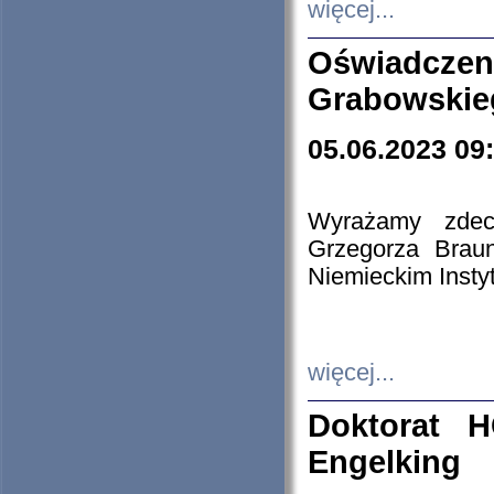
więcej...
Oświadczen
Grabowskie
05.06.2023 09
Wyrażamy zdecy
Grzegorza Brau
Niemieckim Insty
więcej...
Doktorat H
Engelking