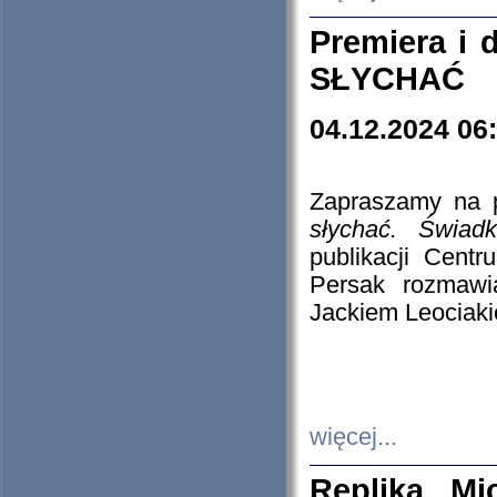
Premiera i
SŁYCHAĆ
04.12.2024 06
Zapraszamy na p
słychać. Świad
publikacji Cen
Persak rozmawi
Jackiem Leociaki
więcej...
Replika Mi