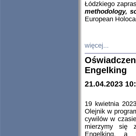
Łódzkiego zapras
methodology, so
European Holocau
więcej...
Oświadczen
Engelking
21.04.2023 10
19 kwietnia 2023
Olejnik w progra
cywilów w czasie
mierzymy się z
Engelking, a 