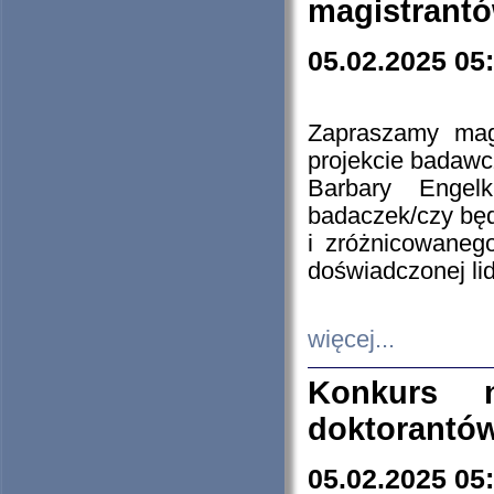
magistrantó
05.02.2025 05
Zapraszamy mag
projekcie badaw
Barbary Engel
badaczek/czy będ
i zróżnicowaneg
doświadczonej lid
więcej...
Konkurs n
doktorantó
05.02.2025 05