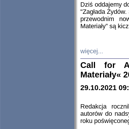
Dziś oddajemy 
"Zagłada Żydów. 
przewodnim now
Materiały” są kic
więcej...
Call for A
Materiały« 
29.10.2021 09
Redakcja roczn
autorów do nads
roku poświęcone