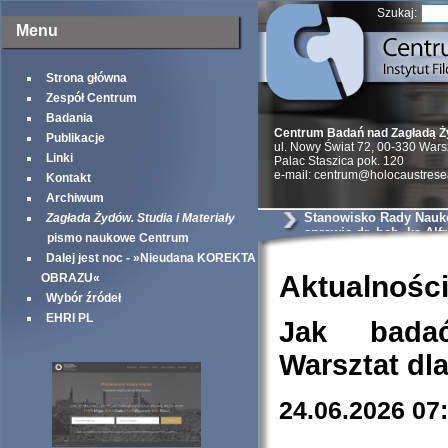
Szukaj:
Menu
Strona główna
Zespół Centrum
Badania
Centrum Badań nad Zagładą 
Publikacje
ul. Nowy Świat 72, 00-330 War
Linki
Palac Staszica pok. 120
e-mail: centrum@holocaustrese
Kontakt
Archiwum
Stanowisko Rady Nauk
Zagłada Żydów. Studia i Materiały
sprawie dr. hab. ks Alf
pismo naukowe Centrum
Wierzbickiego
Dalej jest noc - »Nieudana KOREKTA
Aktualnośc
OBRAZU«
Wybór źródeł
EHRI PL
Jak bada
Warsztat dl
24.06.2026 07