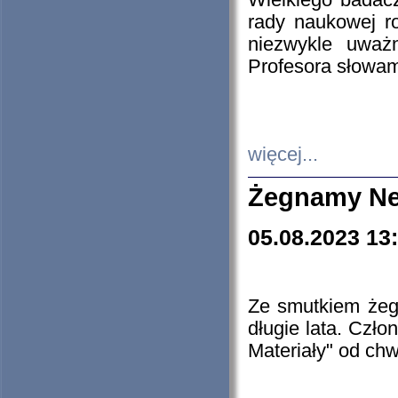
Wielkiego badacz
rady naukowej ro
niezwykle uważn
Profesora słowam
więcej...
Żegnamy Ne
05.08.2023 13
Ze smutkiem żeg
długie lata. Czł
Materiały" od chw