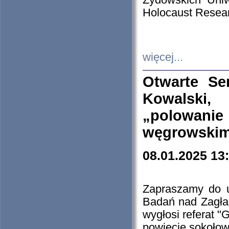
Żydowskich Uniw
Holocaust Resear
więcej...
Otwarte Se
Kowalski, 
„polowanie
węgrowskim.
08.01.2025 13
Zapraszamy do 
Badań nad Zagła
wygłosi referat "
powiecie sokołow