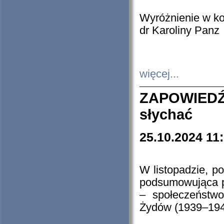
Wyróżnienie w k
dr Karoliny Panz
więcej...
ZAPOWIEDŹ
słychać
25.10.2024 11
W listopadzie, p
podsumowująca p
– społeczeństw
Żydów (1939–194