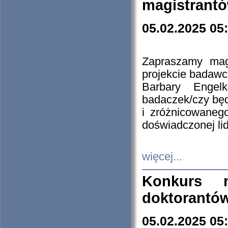
magistrantó
05.02.2025 05
Zapraszamy mag
projekcie badaw
Barbary Engel
badaczek/czy będ
i zróżnicowaneg
doświadczonej lid
więcej...
Konkurs n
doktorantó
05.02.2025 05