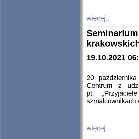
więcej...
Seminarium
krakowskich
19.10.2021 06
20 październik
Centrum z udzia
pt. „Przyjacie
szmalcownikach
więcej...