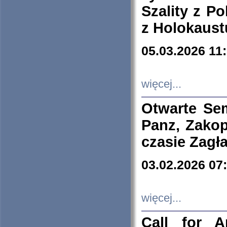
Szality z Po
z Holokaust
05.03.2026 11
więcej...
Otwarte Se
Panz, Zakop
czasie Zagł
03.02.2026 07
więcej...
Call for A