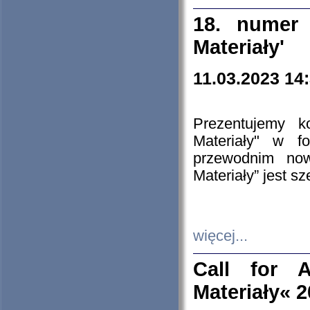
18. numer 
Materiały'
11.03.2023 14
Prezentujemy k
Materiały" w 
przewodnim now
Materiały” jest s
więcej...
Call for A
Materiały« 