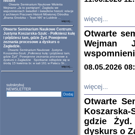
historii
Otwarte Seminarium Naukowe Wioletta
Wejmann „Ja to pamiętam”. Zagłada we
wspomnieniach świadkiń i świadków historii: relacje
z archiwum Pracowni Historii Mówionej Ośrodka
więcej...
„Brama Grodzka – Teatr NN” w Lublinie ...
więcej...
Otwarte Seminarium Naukowe Centrum.
Otwarte se
Justyna Koszarska-Szulc - Połkniesz kulę
i pójdziesz tam, gdzie Żyd. Powojenne
Wejman 
zeznania procesowe a dyskurs o
Zagładzie.
Otwarte Seminarium Naukowe Justyna
wspomnienia
Koszarska-Szulc „Połkniesz kulę i pójdziesz tam,
gdzie Żyd”. Powojenne zeznania procesowe a
dyskurs o Zagładzie Spotkanie odbędzie się w
środę 15 kwietnia br. w sali 161 w Pałacu St...
08.05.2026 08
więcej...
subskrybuj
więcej...
NEWSLETTER
Otwarte Se
Koszarska-S
gdzie Żyd
dyskurs o Z