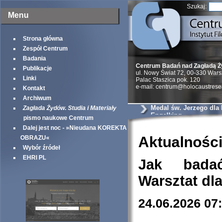
Szukaj:
Menu
Strona główna
Zespół Centrum
Badania
Centrum Badań nad Zagładą 
Publikacje
ul. Nowy Świat 72, 00-330 War
Linki
Palac Staszica pok. 120
e-mail: centrum@holocaustrese
Kontakt
Archiwum
Medal św. Jerzego dla
Zagłada Żydów. Studia i Materiały
Engelking
pismo naukowe Centrum
Dalej jest noc - »Nieudana KOREKTA
Aktualnośc
OBRAZU«
Wybór źródeł
EHRI PL
Jak bada
Warsztat dl
24.06.2026 07