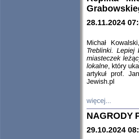
Grabowskieg
28.11.2024 07
Michał Kowalski
Treblinki. Lepie
miasteczek leżąc
lokalne
, który uk
artykuł prof. J
Jewish.pl
więcej...
NAGRODY P
29.10.2024 08