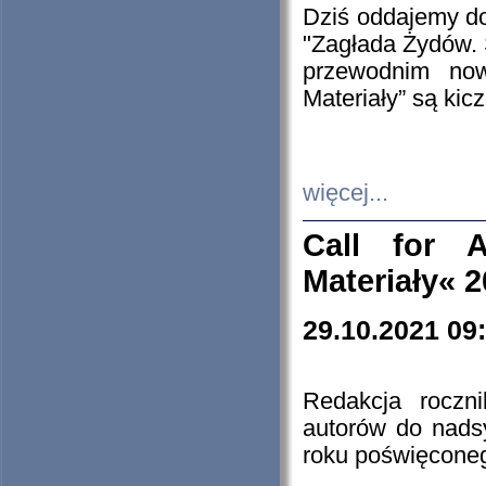
Dziś oddajemy 
"Zagłada Żydów. 
przewodnim now
Materiały” są kic
więcej...
Call for A
Materiały« 
29.10.2021 09
Redakcja roczn
autorów do nads
roku poświęcone