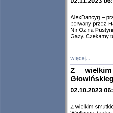
02.11.2023 06
AlexDancyg – przy
porwany przez H
Nir Oz na Pustyn
Gazy. Czekamy tu
więcej...
Z wielki
Głowińskie
02.10.2023 06
Z wielkim smutki