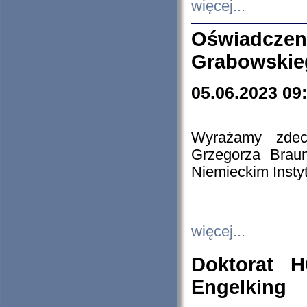
więcej...
Oświadczen
Grabowskie
05.06.2023 09
Wyrażamy zdecy
Grzegorza Brau
Niemieckim Insty
więcej...
Doktorat H
Engelking