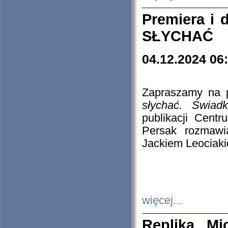
Premiera i
SŁYCHAĆ
04.12.2024 06
Zapraszamy na p
słychać. Świad
publikacji Cen
Persak rozmawi
Jackiem Leociaki
więcej...
Replika Mi