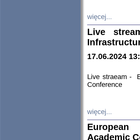
więcej...
Live stre
Infrastruct
17.06.2024 13
Live straeam - 
Conference
więcej...
European H
Academic C