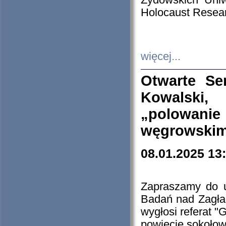
Żydowskich Uniw
Holocaust Resear
więcej...
Otwarte Se
Kowalski, 
„polowanie
węgrowskim.
08.01.2025 13
Zapraszamy do 
Badań nad Zagła
wygłosi referat "
powiecie sokołow