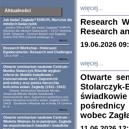
więcej...
Aktualności
Research W
Jak badać Zagładę? EHRI-PL Warsztat dla
młodych badaczy/ek
pobierz CfA w PDF Jak badać Zagładę? EHRI-PL
Research an
Warsztat dla młodych badaczy/ek – 13-17 września
2026, Oświęcim Centrum Badań nad Zagładą
Żydów IFiS PAN (członek polskiego w...
więcej...
19.06.2026 09
Research Workshop - Holocaust
Egodocuments: Research and Challenges
CfA in PDF ...
więcej...
więcej...
Otwarte seminarium naukowe Centrum -
Monika Stolarczyk-Bilardie wygłosi
Otwarte se
referat pt. Mobilni świadkowie i
transnarodowe sieci: Zagraniczni
pośrednicy oraz polska hierarchia
Stolarczyk-
kościelna wobec Zagłady (1941–1943)
Otwarte Seminarium Naukowe Monika
świadkowie
Stolarczyk-Bilardie Mobilni świadkowie i
transnarodowe sieci: Zagraniczni pośrednicy oraz
polska hierarchia kościelna wobec Zagłady (1941–
pośrednicy
1943) Spotkanie odbędzie się w środę 24 czerwca
br. w ...
więcej...
wobec Zagła
Otwarte seminarium naukowe Centrum -
Wioletta Wejman Ja to pamiętam. Zagłada
we wspomnieniach świadkiń i świadków
11.06.2026 12