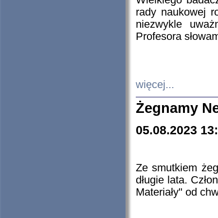
Wielkiego badacz
rady naukowej ro
niezwykle uważn
Profesora słowam
więcej...
Żegnamy Ne
05.08.2023 13
Ze smutkiem żeg
długie lata. Czł
Materiały" od chw