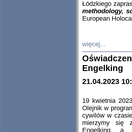
Łódzkiego zapras
methodology, so
European Holocau
więcej...
Oświadczen
Engelking
21.04.2023 10
19 kwietnia 2023
Olejnik w progra
cywilów w czasie
mierzymy się z
Engelking, a 