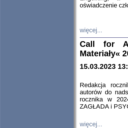
oświadczenie cz
więcej...
Call for A
Materiały« 
15.03.2023 13
Redakcja roczn
autorów do nads
rocznika w 202
ZAGŁADA i PS
więcej...