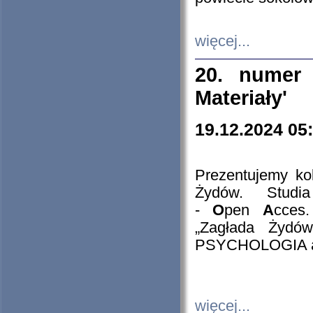
więcej...
20. numer 
Materiały'
19.12.2024 05
Prezentujemy kol
Żydów. Stud
-
O
pen
A
cces
„Zagłada Żydów
PSYCHOLOGIA 
więcej...