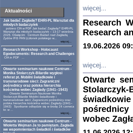
więcej...
Aktualności
Research W
Jak badać Zagładę? EHRI-PL Warsztat dla
młodych badaczy/ek
pobierz CfA w PDF Jak badać Zagładę? EHRI-PL
Research an
Warsztat dla młodych badaczy/ek – 13-17 września
2026, Oświęcim Centrum Badań nad Zagładą
Żydów IFiS PAN (członek polskiego w...
więcej...
19.06.2026 09
Research Workshop - Holocaust
Egodocuments: Research and Challenges
CfA in PDF ...
więcej...
więcej...
Otwarte seminarium naukowe Centrum -
Monika Stolarczyk-Bilardie wygłosi
Otwarte se
referat pt. Mobilni świadkowie i
transnarodowe sieci: Zagraniczni
pośrednicy oraz polska hierarchia
Stolarczyk-
kościelna wobec Zagłady (1941–1943)
Otwarte Seminarium Naukowe Monika
świadkowie
Stolarczyk-Bilardie Mobilni świadkowie i
transnarodowe sieci: Zagraniczni pośrednicy oraz
polska hierarchia kościelna wobec Zagłady (1941–
pośrednicy
1943) Spotkanie odbędzie się w środę 24 czerwca
br. w ...
więcej...
wobec Zagła
Otwarte seminarium naukowe Centrum -
Wioletta Wejman Ja to pamiętam. Zagłada
we wspomnieniach świadkiń i świadków
11.06.2026 12