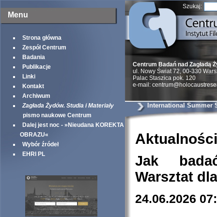
Szukaj:
Menu
Strona główna
Zespół Centrum
Badania
Centrum Badań nad Zagładą 
Publikacje
ul. Nowy Świat 72, 00-330 War
Linki
Palac Staszica pok. 120
e-mail: centrum@holocaustrese
Kontakt
Archiwum
International Summer 
Zagłada Żydów. Studia i Materiały
pismo naukowe Centrum
Dalej jest noc - »Nieudana KOREKTA
Aktualnośc
OBRAZU«
Wybór źródeł
EHRI PL
Jak bada
Warsztat dl
24.06.2026 07