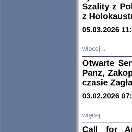
Szality z Po
z Holokaust
05.03.2026 11
więcej...
Otwarte Se
Panz, Zakop
czasie Zagł
03.02.2026 07
więcej...
Call for A