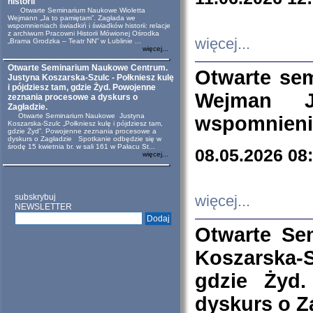
historii
Otwarte Seminarium Naukowe Wioletta
Wejmann „Ja to pamiętam”. Zagłada we
wspomnieniach świadkiń i świadków historii: relacje
z archiwum Pracowni Historii Mówionej Ośrodka
więcej...
„Brama Grodzka – Teatr NN” w Lublinie ...
więcej...
Otwarte Seminarium Naukowe Centrum.
Otwarte se
Justyna Koszarska-Szulc - Połkniesz kulę
i pójdziesz tam, gdzie Żyd. Powojenne
Wejman 
zeznania procesowe a dyskurs o
Zagładzie.
Otwarte Seminarium Naukowe Justyna
wspomnienia
Koszarska-Szulc „Połkniesz kulę i pójdziesz tam,
gdzie Żyd”. Powojenne zeznania procesowe a
dyskurs o Zagładzie Spotkanie odbędzie się w
środę 15 kwietnia br. w sali 161 w Pałacu St...
08.05.2026 08
więcej...
subskrybuj
więcej...
NEWSLETTER
Otwarte Se
Koszarska-S
gdzie Żyd
dyskurs o Z