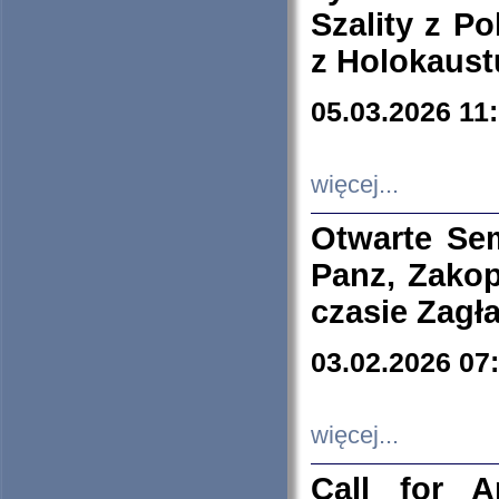
Szality z Po
z Holokaust
05.03.2026 11
więcej...
Otwarte Se
Panz, Zakop
czasie Zagł
03.02.2026 07
więcej...
Call for A