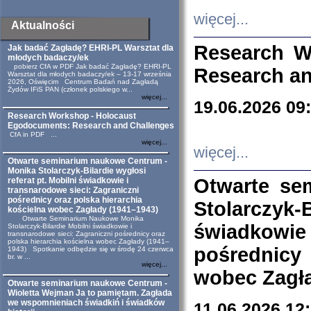
więcej...
Aktualności
Research W
Jak badać Zagładę? EHRI-PL Warsztat dla
młodych badaczy/ek
pobierz CfA w PDF Jak badać Zagładę? EHRI-PL
Research an
Warsztat dla młodych badaczy/ek – 13-17 września
2026, Oświęcim Centrum Badań nad Zagładą
Żydów IFiS PAN (członek polskiego w...
więcej...
19.06.2026 09
Research Workshop - Holocaust
Egodocuments: Research and Challenges
CfA in PDF ...
więcej...
więcej...
Otwarte seminarium naukowe Centrum -
Monika Stolarczyk-Bilardie wygłosi
Otwarte se
referat pt. Mobilni świadkowie i
transnarodowe sieci: Zagraniczni
pośrednicy oraz polska hierarchia
Stolarczyk-
kościelna wobec Zagłady (1941–1943)
Otwarte Seminarium Naukowe Monika
świadkowie
Stolarczyk-Bilardie Mobilni świadkowie i
transnarodowe sieci: Zagraniczni pośrednicy oraz
polska hierarchia kościelna wobec Zagłady (1941–
pośrednicy
1943) Spotkanie odbędzie się w środę 24 czerwca
br. w ...
więcej...
wobec Zagła
Otwarte seminarium naukowe Centrum -
Wioletta Wejman Ja to pamiętam. Zagłada
we wspomnieniach świadkiń i świadków
11.06.2026 12