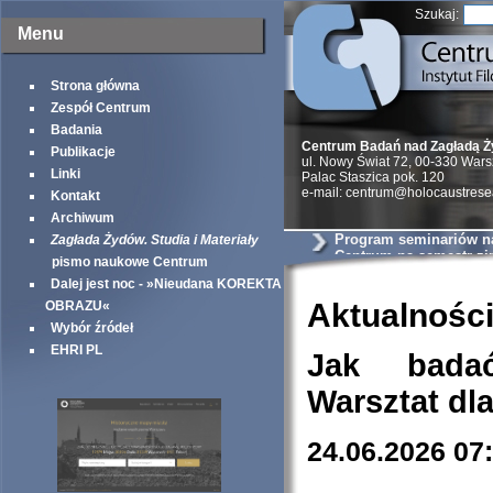
Szukaj:
Menu
Strona główna
Zespół Centrum
Badania
Centrum Badań nad Zagładą 
Publikacje
ul. Nowy Świat 72, 00-330 War
Linki
Palac Staszica pok. 120
e-mail: centrum@holocaustrese
Kontakt
Archiwum
Program seminariów 
Zagłada Żydów. Studia i Materiały
Centrum na semestr z
pismo naukowe Centrum
Dalej jest noc - »Nieudana KOREKTA
Aktualnośc
OBRAZU«
Wybór źródeł
EHRI PL
Jak bada
Warsztat dl
24.06.2026 07