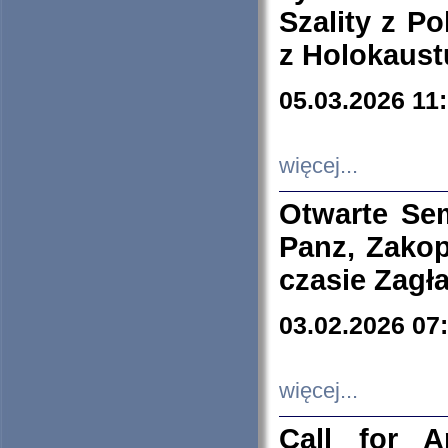
Szality z Po
z Holokaust
05.03.2026 11
więcej...
Otwarte Se
Panz, Zakop
czasie Zagł
03.02.2026 07
więcej...
Call for A