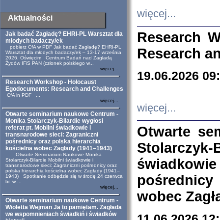
więcej...
Aktualności
Research W
Jak badać Zagładę? EHRI-PL Warsztat dla
młodych badaczy/ek
pobierz CfA w PDF Jak badać Zagładę? EHRI-PL
Research an
Warsztat dla młodych badaczy/ek – 13-17 września
2026, Oświęcim Centrum Badań nad Zagładą
Żydów IFiS PAN (członek polskiego w...
więcej...
19.06.2026 09
Research Workshop - Holocaust
Egodocuments: Research and Challenges
CfA in PDF ...
więcej...
więcej...
Otwarte seminarium naukowe Centrum -
Monika Stolarczyk-Bilardie wygłosi
Otwarte se
referat pt. Mobilni świadkowie i
transnarodowe sieci: Zagraniczni
pośrednicy oraz polska hierarchia
Stolarczyk-
kościelna wobec Zagłady (1941–1943)
Otwarte Seminarium Naukowe Monika
świadkowie
Stolarczyk-Bilardie Mobilni świadkowie i
transnarodowe sieci: Zagraniczni pośrednicy oraz
polska hierarchia kościelna wobec Zagłady (1941–
pośrednicy
1943) Spotkanie odbędzie się w środę 24 czerwca
br. w ...
więcej...
wobec Zagła
Otwarte seminarium naukowe Centrum -
Wioletta Wejman Ja to pamiętam. Zagłada
we wspomnieniach świadkiń i świadków
11.06.2026 12