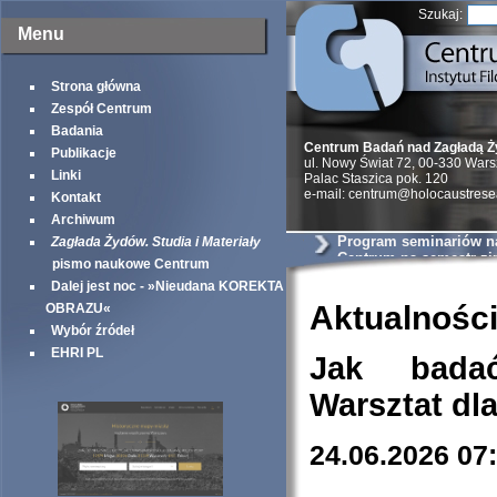
Szukaj:
Menu
Strona główna
Zespół Centrum
Badania
Centrum Badań nad Zagładą 
Publikacje
ul. Nowy Świat 72, 00-330 War
Linki
Palac Staszica pok. 120
e-mail: centrum@holocaustrese
Kontakt
Archiwum
Program seminariów 
Zagłada Żydów. Studia i Materiały
Centrum na semestr z
pismo naukowe Centrum
Dalej jest noc - »Nieudana KOREKTA
Aktualnośc
OBRAZU«
Wybór źródeł
EHRI PL
Jak bada
Warsztat dl
24.06.2026 07