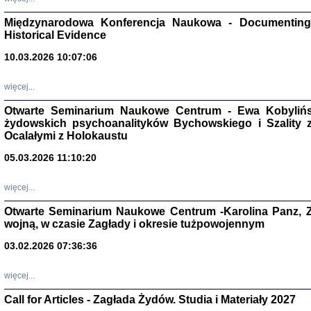
Zagłada Żyd
Międzynarodowa Konferencja Naukowa - Documenting 
Studia i Mater
nr 17, R. 202
Historical Evidence
Warszawa 20
10.03.2026 10:07:06
więcej...
Otwarte Seminarium Naukowe Centrum - Ewa Kobylińsk
żydowskich psychoanalityków Bychowskiego i Szality z 
NIE WIEMY CO PRZY
Dziennik p
Ocalałymi z Holokaustu
Moszek Baum, oprac. Barb
05.03.2026 11:10:20
więcej...
Otwarte Seminarium Naukowe Centrum -Karolina Panz, Z
wojną, w czasie Zagłady i okresie tużpowojennym
Zagłada Żyd
Studia i Mater
03.02.2026 07:36:36
nr 16, R. 202
Warszawa 20
więcej...
Call for Articles - Zagłada Żydów. Studia i Materiały 2027