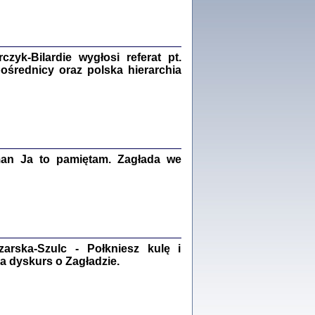
Zagłada Żydów.
Studia i Materiały
nr 18, R. 2022
Warszawa 2022
yk-Bilardie wygłosi referat pt.
pośrednicy oraz polska hierarchia
 iluzję, że żyjemy …
iętniki z Galicji Wschodniej
iszewa), Urman Jerzy Feliks, Strassler Szymon,
man Ja to pamiętam. Zagłada we
ndra Bańkowska
2
PAMIĘTNIK
Kalman Rotgeber
dra Bańkowska, wstęp Jacek Leociak
rska-Szulc - Połkniesz kulę i
Warszawa 2021
a dyskurs o Zagładzie.