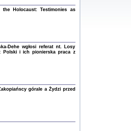
ów.
the Holocaust: Testimonies as
iały
1
21
a-Dehe wgłosi referat nt. Losy
Polski i ich pionierska praca z
NIESIE NAM KOLEJNA GODZINA ...
isany w ukryciu w latach 1943-1944
ara Engelking, tłum. z jidysz Monika
Polit
Warszawa 2020
akopiańscy górale a Żydzi przed
ów.
iały
0
20