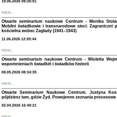
19.06.2026 09:26:01
więcej...
Otwarte seminarium naukowe Centrum - Monika Stolarcz
Mobilni świadkowie i transnarodowe sieci: Zagraniczni 
kościelna wobec Zagłady (1941–1943)
11.06.2026 12:05:44
Znowu mieliśmy
Dzienniki i pam
więcej...
Binder Elza (El
Wagner Rózia
Otwarte seminarium naukowe Centrum - Wioletta Wej
oprac. Aleksa
Warszawa 202
wspomnieniach świadkiń i świadków historii
08.05.2026 08:34:35
więcej...
oprac. Aleksan
Otwarte Seminarium Naukowe Centrum. Justyna Kosza
pójdziesz tam, gdzie Żyd. Powojenne zeznania procesowe 
02.04.2026 16:40:21
więcej...