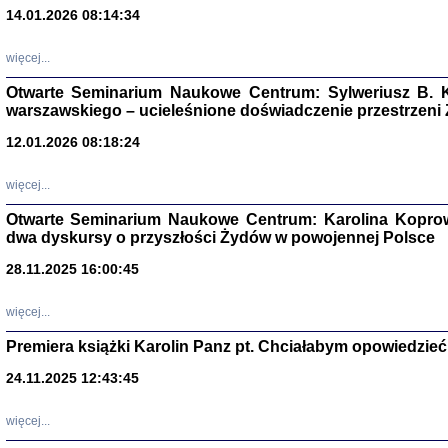
14.01.2026 08:14:34
Aryjs
więcej...
Sewek O
Otwarte Seminarium Naukowe Centrum: Sylweriusz B. K
warszawskiego – ucieleśnione doświadczenie przestrzeni
12.01.2026 08:18:24
więcej...
Otwarte Seminarium Naukowe Centrum: Karolina Koprow
PISZĄC
dwa dyskursy o przyszłości Żydów w powojennej Polsce
'z Dzie
Józef Zelkowicz, tłum.
28.11.2025 16:00:45
więcej...
Premiera książki Karolin Panz pt. Chciałabym opowiedzieć 
CZYTAJĄC GAZ
24.11.2025 12:43:45
Dziennik pisa
Jakub Hochbe
Warszawa 201
więcej...