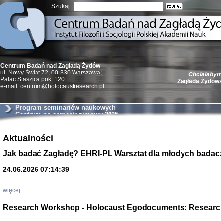
Szukaj:
Centrum Badań nad Zagładą Żydów
Chciałabym 
ul. Nowy Świat 72, 00-330 Warszawa;
Zagłada Żydow
Palac Staszica pok. 120
e-mail: centrum@holocaustresearch.pl
Program seminariów naukowych
Centrum na semestr zimowy 2025
Żydzi w walc
Aktualności
Germany 193
Jak badać Zagładę? EHRI-PL Warsztat dla młodych badac
Natalia Aleksiun, 
Deborah Dash Moor
Turski, Laurence 
24.06.2026 07:14:39
(Arkadij Zelcer)
red. Krzysztof Pe
Warszawa 20
więcej...
Research Workshop - Holocaust Egodocuments: Researc