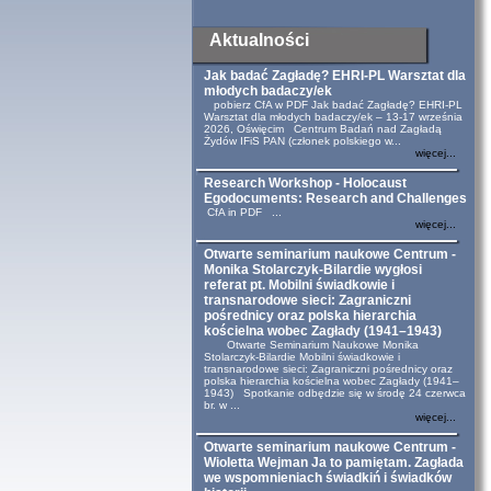
Aktualności
Jak badać Zagładę? EHRI-PL Warsztat dla
młodych badaczy/ek
pobierz CfA w PDF Jak badać Zagładę? EHRI-PL
Warsztat dla młodych badaczy/ek – 13-17 września
2026, Oświęcim Centrum Badań nad Zagładą
Żydów IFiS PAN (członek polskiego w...
więcej...
Research Workshop - Holocaust
Egodocuments: Research and Challenges
CfA in PDF ...
więcej...
Otwarte seminarium naukowe Centrum -
Monika Stolarczyk-Bilardie wygłosi
referat pt. Mobilni świadkowie i
transnarodowe sieci: Zagraniczni
pośrednicy oraz polska hierarchia
kościelna wobec Zagłady (1941–1943)
Otwarte Seminarium Naukowe Monika
Stolarczyk-Bilardie Mobilni świadkowie i
transnarodowe sieci: Zagraniczni pośrednicy oraz
polska hierarchia kościelna wobec Zagłady (1941–
1943) Spotkanie odbędzie się w środę 24 czerwca
br. w ...
więcej...
Otwarte seminarium naukowe Centrum -
Wioletta Wejman Ja to pamiętam. Zagłada
we wspomnieniach świadkiń i świadków