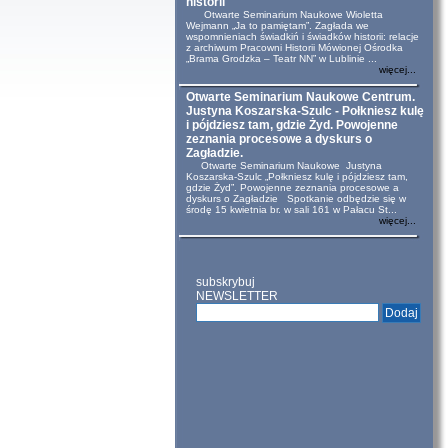
historii
Otwarte Seminarium Naukowe Wioletta
Wejmann „Ja to pamiętam”. Zagłada we
wspomnieniach świadkiń i świadków historii: relacje
z archiwum Pracowni Historii Mówionej Ośrodka
„Brama Grodzka – Teatr NN” w Lublinie ...
więcej...
Otwarte Seminarium Naukowe Centrum.
Justyna Koszarska-Szulc - Połkniesz kulę
i pójdziesz tam, gdzie Żyd. Powojenne
zeznania procesowe a dyskurs o
Zagładzie.
Otwarte Seminarium Naukowe Justyna
Koszarska-Szulc „Połkniesz kulę i pójdziesz tam,
gdzie Żyd”. Powojenne zeznania procesowe a
dyskurs o Zagładzie Spotkanie odbędzie się w
środę 15 kwietnia br. w sali 161 w Pałacu St...
więcej...
subskrybuj
NEWSLETTER