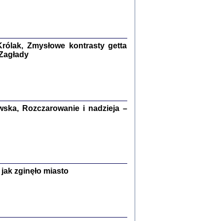
kiego Żyda wspomnienia, łzy i myśli
Zapiski z okupacyjnej Warszawy
konowski, oprac. Marta Janczewska
rólak, Zmysłowe kontrasty getta
 Zagłady
Warszawa 2020
ska, Rozczarowanie i nadzieja –
Y TE SŁOWA JEST PRACOWNIKIEM
GETTOWEJ INSTYTUCJI ...
nnika' i inne pisma z łódzkiego getta
 z jidysz, oprac. i wstęp. Monika Polit
Warszawa 2019
jak zginęło miasto
ETĘ NIEMIECKĄ ...
ny w ukryciu w Warszawie w latach 1943-1944
rg
,
oprac. i wstępem opatrzyła
Barbara Engelking
9