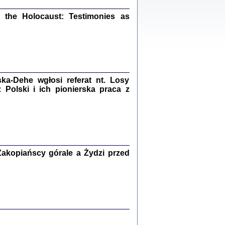
ów.
the Holocaust: Testimonies as
iały
1
21
a-Dehe wgłosi referat nt. Losy
Polski i ich pionierska praca z
NIESIE NAM KOLEJNA GODZINA ...
isany w ukryciu w latach 1943-1944
ara Engelking, tłum. z jidysz Monika
Polit
Warszawa 2020
akopiańscy górale a Żydzi przed
ów.
iały
0
20