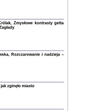
kiego Żyda wspomnienia, łzy i myśli
Zapiski z okupacyjnej Warszawy
konowski, oprac. Marta Janczewska
rólak, Zmysłowe kontrasty getta
 Zagłady
Warszawa 2020
ska, Rozczarowanie i nadzieja –
Y TE SŁOWA JEST PRACOWNIKIEM
GETTOWEJ INSTYTUCJI ...
nnika' i inne pisma z łódzkiego getta
 z jidysz, oprac. i wstęp. Monika Polit
Warszawa 2019
jak zginęło miasto
ETĘ NIEMIECKĄ ...
ny w ukryciu w Warszawie w latach 1943-1944
rg
,
oprac. i wstępem opatrzyła
Barbara Engelking
9