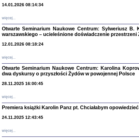
14.01.2026 08:14:34
Aryjs
więcej...
Sewek O
Otwarte Seminarium Naukowe Centrum: Sylweriusz B. K
warszawskiego – ucieleśnione doświadczenie przestrzeni
12.01.2026 08:18:24
więcej...
Otwarte Seminarium Naukowe Centrum: Karolina Koprow
PISZĄC
dwa dyskursy o przyszłości Żydów w powojennej Polsce
'z Dzie
Józef Zelkowicz, tłum.
28.11.2025 16:00:45
więcej...
Premiera książki Karolin Panz pt. Chciałabym opowiedzieć 
CZYTAJĄC GAZ
24.11.2025 12:43:45
Dziennik pisa
Jakub Hochbe
Warszawa 201
więcej...