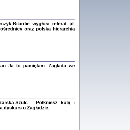
Zagłada Żydów.
Studia i Materiały
nr 18, R. 2022
Warszawa 2022
yk-Bilardie wygłosi referat pt.
pośrednicy oraz polska hierarchia
 iluzję, że żyjemy …
iętniki z Galicji Wschodniej
iszewa), Urman Jerzy Feliks, Strassler Szymon,
man Ja to pamiętam. Zagłada we
ndra Bańkowska
2
PAMIĘTNIK
Kalman Rotgeber
dra Bańkowska, wstęp Jacek Leociak
rska-Szulc - Połkniesz kulę i
Warszawa 2021
a dyskurs o Zagładzie.