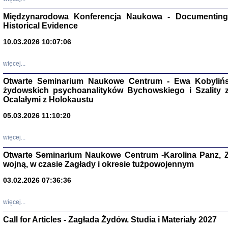
Zagłada Żyd
Międzynarodowa Konferencja Naukowa - Documenting 
Studia i Mater
nr 17, R. 202
Historical Evidence
Warszawa 20
10.03.2026 10:07:06
więcej...
Otwarte Seminarium Naukowe Centrum - Ewa Kobylińsk
żydowskich psychoanalityków Bychowskiego i Szality z 
NIE WIEMY CO PRZY
Dziennik p
Ocalałymi z Holokaustu
Moszek Baum, oprac. Barb
05.03.2026 11:10:20
więcej...
Otwarte Seminarium Naukowe Centrum -Karolina Panz, Z
wojną, w czasie Zagłady i okresie tużpowojennym
Zagłada Żyd
Studia i Mater
03.02.2026 07:36:36
nr 16, R. 202
Warszawa 20
więcej...
Call for Articles - Zagłada Żydów. Studia i Materiały 2027