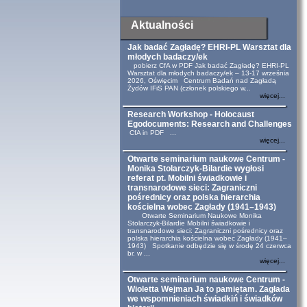
Aktualności
Jak badać Zagładę? EHRI-PL Warsztat dla
młodych badaczy/ek
pobierz CfA w PDF Jak badać Zagładę? EHRI-PL
Warsztat dla młodych badaczy/ek – 13-17 września
2026, Oświęcim Centrum Badań nad Zagładą
Żydów IFiS PAN (członek polskiego w...
więcej...
Research Workshop - Holocaust
Egodocuments: Research and Challenges
CfA in PDF ...
więcej...
Otwarte seminarium naukowe Centrum -
Monika Stolarczyk-Bilardie wygłosi
referat pt. Mobilni świadkowie i
transnarodowe sieci: Zagraniczni
pośrednicy oraz polska hierarchia
kościelna wobec Zagłady (1941–1943)
Otwarte Seminarium Naukowe Monika
Stolarczyk-Bilardie Mobilni świadkowie i
transnarodowe sieci: Zagraniczni pośrednicy oraz
polska hierarchia kościelna wobec Zagłady (1941–
1943) Spotkanie odbędzie się w środę 24 czerwca
br. w ...
więcej...
Otwarte seminarium naukowe Centrum -
Wioletta Wejman Ja to pamiętam. Zagłada
we wspomnieniach świadkiń i świadków