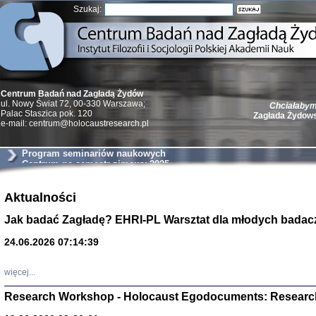
Szukaj:
Centrum Badań nad Zagładą Żydów
Chciałabym 
ul. Nowy Świat 72, 00-330 Warszawa;
Zagłada Żydow
Palac Staszica pok. 120
e-mail: centrum@holocaustresearch.pl
Program seminariów naukowych
Centrum na semestr zimowy 2025
Żydzi w walc
Aktualności
Germany 193
Jak badać Zagładę? EHRI-PL Warsztat dla młodych badac
Natalia Aleksiun, 
Deborah Dash Moor
Turski, Laurence 
24.06.2026 07:14:39
(Arkadij Zelcer)
red. Krzysztof Pe
Warszawa 20
więcej...
Research Workshop - Holocaust Egodocuments: Researc