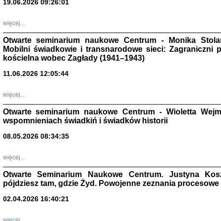
19.06.2026 09:26:01
więcej...
Otwarte seminarium naukowe Centrum - Monika Stolarcz
Mobilni świadkowie i transnarodowe sieci: Zagraniczni 
kościelna wobec Zagłady (1941–1943)
11.06.2026 12:05:44
Znowu mieliśmy
Dzienniki i pam
więcej...
Binder Elza (El
Wagner Rózia
Otwarte seminarium naukowe Centrum - Wioletta Wej
oprac. Aleksa
Warszawa 202
wspomnieniach świadkiń i świadków historii
08.05.2026 08:34:35
więcej...
oprac. Aleksan
Otwarte Seminarium Naukowe Centrum. Justyna Kosza
pójdziesz tam, gdzie Żyd. Powojenne zeznania procesowe 
02.04.2026 16:40:21
więcej...