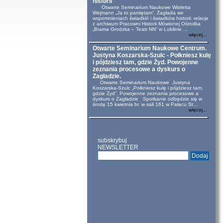
historii
Otwarte Seminarium Naukowe Wioletta
Wejmann „Ja to pamiętam”. Zagłada we
wspomnieniach świadkiń i świadków historii: relacje
z archiwum Pracowni Historii Mówionej Ośrodka
„Brama Grodzka – Teatr NN” w Lublinie ...
więcej...
Otwarte Seminarium Naukowe Centrum.
Justyna Koszarska-Szulc - Połkniesz kulę
i pójdziesz tam, gdzie Żyd. Powojenne
zeznania procesowe a dyskurs o
Zagładzie.
Otwarte Seminarium Naukowe Justyna
Koszarska-Szulc „Połkniesz kulę i pójdziesz tam,
gdzie Żyd”. Powojenne zeznania procesowe a
dyskurs o Zagładzie Spotkanie odbędzie się w
środę 15 kwietnia br. w sali 161 w Pałacu St...
więcej...
subskrybuj
NEWSLETTER